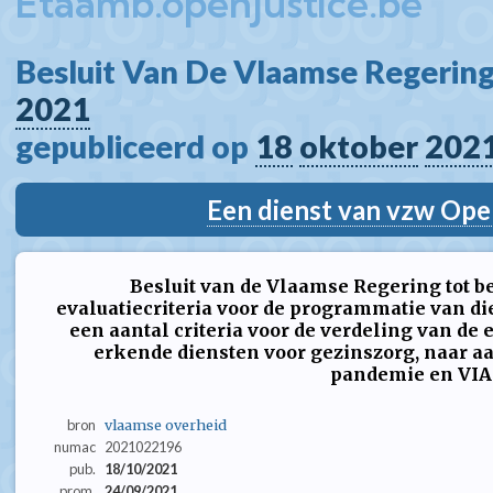
Etaamb.openjustice.be
Besluit Van De Vlaamse Regering
2021
gepubliceerd op 
18
oktober
202
Een dienst van vzw Ope
Besluit van de Vlaamse Regering tot b
evaluatiecriteria voor de programmatie van d
een aantal criteria voor de verdeling van de 
erkende diensten voor gezinszorg, naar a
pandemie en VIA
bron
vlaamse overheid
numac
2021022196
pub.
18/10/2021
prom.
24/09/2021