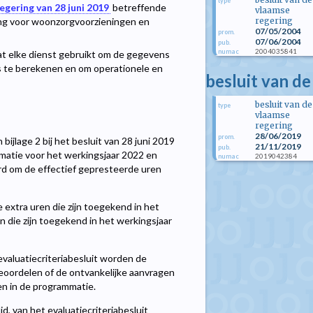
type
egering van 28 juni 2019
betreffende
vlaamse
regering
ng voor woonzorgvoorzieningen en
07/05/2004
prom.
07/06/2004
pub.
2004035841
numac
at elke dienst gebruikt om de gegevens
ies te berekenen en om operationele en
besluit van de
besluit van de
type
vlaamse
regering
28/06/2019
prom.
n bijlage 2 bij het besluit van 28 juni 2019
21/11/2019
pub.
matie voor het werkingsjaar 2022 en
2019042384
numac
rd om de effectief gepresteerde uren
extra uren die zijn toegekend in het
n die zijn toegekend in het werkingsjaar
t evaluatiecriteriabesluit worden de
eoordelen of de ontvankelijke aanvragen
en in de programmatie.
lid, van het evaluatiecriteriabesluit