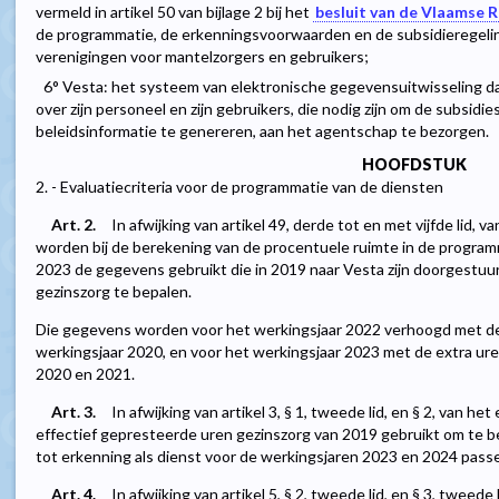
vermeld in artikel 50 van bijlage 2 bij het
besluit van de Vlaamse R
de programmatie, de erkenningsvoorwaarden en de subsidieregeli
verenigingen voor mantelzorgers en gebruikers;
6° Vesta: het systeem van elektronische gegevensuitwisseling d
over zijn personeel en zijn gebruikers, die nodig zijn om de subsid
beleidsinformatie te genereren, aan het agentschap te bezorgen.
HOOFDSTUK
2. - Evaluatiecriteria voor de programmatie van de diensten
Art. 2.
In afwijking van artikel 49, derde tot en met vijfde lid, va
worden bij de berekening van de procentuele ruimte in de program
2023 de gegevens gebruikt die in 2019 naar Vesta zijn doorgestuu
gezinszorg te bepalen.
Die gegevens worden voor het werkingsjaar 2022 verhoogd met de 
werkingsjaar 2020, en voor het werkingsjaar 2023 met de extra ure
2020 en 2021.
Art. 3.
In afwijking van artikel 3, § 1, tweede lid, en § 2, van he
effectief gepresteerde uren gezinszorg van 2019 gebruikt om te b
tot erkenning als dienst voor de werkingsjaren 2023 en 2024 pass
Art. 4.
In afwijking van artikel 5, § 2, tweede lid, en § 3, tweede 