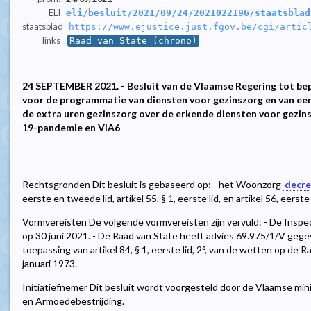
ELI
eli/besluit/2021/09/24/2021022196/staatsblad
staatsblad
https://www.ejustice.just.fgov.be/cgi/artic
links
Raad van State (chrono)
24 SEPTEMBER 2021. - Besluit van de Vlaamse Regering tot bepa
voor de programmatie van diensten voor gezinszorg en van een 
de extra uren gezinszorg over de erkende diensten voor gezin
19-pandemie en VIA6
Rechtsgronden Dit besluit is gebaseerd op: - het Woonzorg
decre
eerste en tweede lid, artikel 55, § 1, eerste lid, en artikel 56, eerste 
Vormvereisten De volgende vormvereisten zijn vervuld: - De Inspe
op 30 juni 2021. - De Raad van State heeft advies 69.975/1/V ge
toepassing van artikel 84, § 1, eerste lid, 2°, van de wetten op de
januari 1973.
Initiatiefnemer Dit besluit wordt voorgesteld door de Vlaamse min
en Armoedebestrijding.