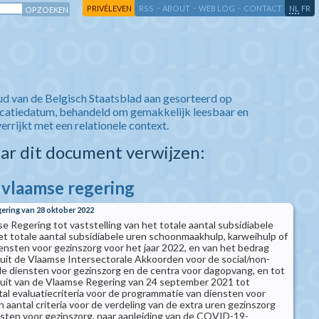
-
-
-
-
PRIVÉLEVEN
RSS
ABOUT
WEB LOG
CONTACT
NL
FR
ud van de Belgisch Staatsblad aan gesorteerd op
icatiedatum, behandeld om gemakkelijk leesbaar en
verrijkt met een relationele context.
aar dit document verwijzen:
e vlaamse regering
gering van 28 oktober 2022
e Regering tot vaststelling van het totale aantal subsidiabele
et totale aantal subsidiabele uren schoonmaakhulp, karweihulp of
ensten voor gezinszorg voor het jaar 2022, en van het bedrag
uit de Vlaamse Intersectorale Akkoorden voor de social/non-
de diensten voor gezinszorg en de centra voor dagopvang, en tot
sluit van de Vlaamse Regering van 24 september 2021 tot
tal evaluatiecriteria voor de programmatie van diensten voor
 aantal criteria voor de verdeling van de extra uren gezinszorg
sten voor gezinszorg, naar aanleiding van de COVID-19-