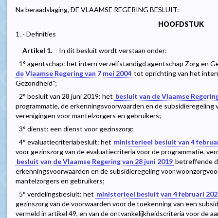
Na beraadslaging, DE VLAAMSE REGERING BESLUIT:
HOOFDSTUK
1. - Definities
Artikel 1.
In dit besluit wordt verstaan onder:
1° agentschap: het intern verzelfstandigd agentschap Zorg en Ge
de Vlaamse Regering van 7 mei 2004
tot oprichting van het inte
Gezondheid";
2° besluit van 28 juni 2019: het
besluit van de Vlaamse Regering
programmatie, de erkenningsvoorwaarden en de subsidieregeling
verenigingen voor mantelzorgers en gebruikers;
3° dienst: een dienst voor gezinszorg;
4° evaluatiecriteriabesluit: het
ministerieel besluit van 4 februa
voor gezinszorg van de evaluatiecriteria voor de programmatie, vermel
besluit van de Vlaamse Regering van 28 juni 2019
betreffende d
erkenningsvoorwaarden en de subsidieregeling voor woonzorgvoor
mantelzorgers en gebruikers;
5° verdelingsbesluit: het
ministerieel besluit van 4 februari 20
gezinszorg van de voorwaarden voor de toekenning van een subsid
vermeld in artikel 49, en van de ontvankelijkheidscriteria voor de a