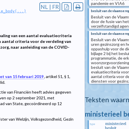
pandemie en VIA6
NL | FR
besluit van de vlaamse re
le_body(...)
Besluit van de Vlaam
door de fusie van he
verzelfstandigd age
besluit van de vlaamse re
ling van een aantal evaluatiecriteria
Besluit van de Vlaams
aantal criteria voor de verdeling van
uren gezinszorg en h
szorg, naar aanleiding van de COVID-
oppashulp voor de die
bijlage 2 bij het bes
programmatie, de er
woonzorgvoorzieninge
besluit van de Vlaam
evaluatiecriteria vo
aantal criteria voor 
et van 15 februari 2019
, artikel 51, § 1,
diensten voor gezin
lid.
ctie van Financiën heeft advies gegeven
Teksten waarn
geven op 2 september 2021, met
 Raad van State, gecoördineerd op 12
ministerieel b
ister van Welzijn, Volksgezondheid, Gezin
ministerieel
type
besluit