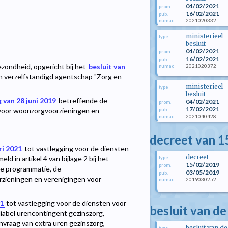
04/02/2021
prom.
16/02/2021
pub.
2021020332
numac
ministerieel
type
besluit
04/02/2021
prom.
16/02/2021
pub.
zondheid, opgericht bij het
besluit van
2021020372
numac
rn verzelfstandigd agentschap "Zorg en
ministerieel
type
besluit
 van 28 juni 2019
betreffende de
04/02/2021
prom.
17/02/2021
 voor woonzorgvoorzieningen en
pub.
2021040428
numac
decreet van 1
ri 2021
tot vastlegging voor de diensten
decreet
d in artikel 4 van bijlage 2 bij het
type
15/02/2019
prom.
e programmatie, de
03/05/2019
pub.
zieningen en verenigingen voor
2019030252
numac
21
tot vastlegging voor de diensten voor
besluit van d
iabel urencontingent gezinszorg,
anvraag van extra uren gezinszorg,
besluit van de