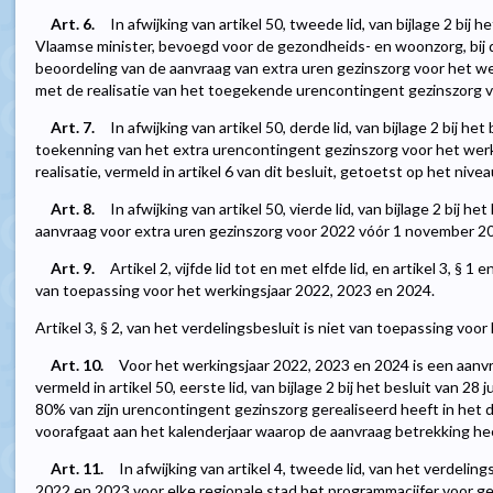
Art. 6.
In afwijking van artikel 50, tweede lid, van bijlage 2 bij 
Vlaamse minister, bevoegd voor de gezondheids- en woonzorg, bij d
beoordeling van de aanvraag van extra uren gezinszorg voor het w
met de realisatie van het toegekende urencontingent gezinszorg v
Art. 7.
In afwijking van artikel 50, derde lid, van bijlage 2 bij he
toekenning van het extra urencontingent gezinszorg voor het wer
realisatie, vermeld in artikel 6 van dit besluit, getoetst op het nive
Art. 8.
In afwijking van artikel 50, vierde lid, van bijlage 2 bij h
aanvraag voor extra uren gezinszorg voor 2022 vóór 1 november 2
Art. 9.
Artikel 2, vijfde lid tot en met elfde lid, en artikel 3, § 1 
van toepassing voor het werkingsjaar 2022, 2023 en 2024.
Artikel 3, § 2, van het verdelingsbesluit is niet van toepassing voo
Art. 10.
Voor het werkingsjaar 2022, 2023 en 2024 is een aanvr
vermeld in artikel 50, eerste lid, van bijlage 2 bij het besluit van 28 
80% van zijn urencontingent gezinszorg gerealiseerd heeft in het 
voorafgaat aan het kalenderjaar waarop de aanvraag betrekking hee
Art. 11.
In afwijking van artikel 4, tweede lid, van het verdelin
2022 en 2023 voor elke regionale stad het programmacijfer voor g