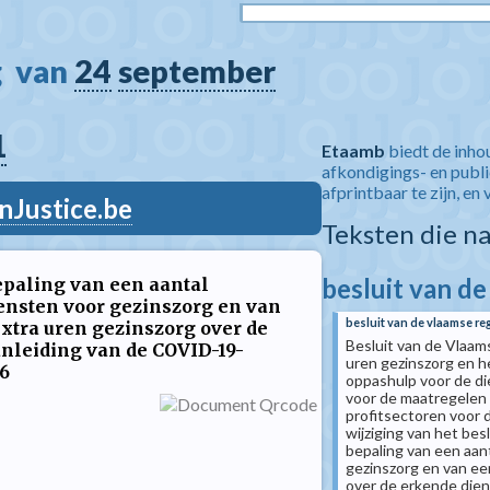
  van 
24
september
1
Etaamb
biedt de inho
afkondigings- en publ
afprintbaar te zijn, en 
nJustice.be
Teksten die n
besluit van d
epaling van een aantal
iensten voor gezinszorg en van
besluit van de vlaamse re
extra uren gezinszorg over de
Besluit van de Vlaams
anleiding van de COVID-19-
uren gezinszorg en h
6
oppashulp voor de di
voor de maatregelen 
profitsectoren voor 
wijziging van het be
bepaling van een aan
gezinszorg en van een
over de erkende dien