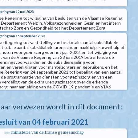
gering van 12 mei 2023
se Regering tot wijziging van besluiten van de Vlaamse Regering
t Departement Welzijn, Volksgezondheid en Gezin en het intern
ntschap Zorg en Gezondheid tot het Departement Zorg
gering van 15 september 2023
e Regering tot vaststelling van het totale aantal subsidiabele
et totale aantal subsidiabele uren schoonmaakhulp, karweihulp of
nsten voor gezinszorg voor het jaar 2023, en tot wijziging van
luit van de Vlaamse Regering van 28 juni 2019 betreffende de
kenningsvoorwaarden en de subsidieregeling voor
n en verenigingen voor mantelzorgers en gebruikers, en het
se Regering van 24 september 2021 tot bepaling van een aantal
or de programmatie van diensten voor gezinszorg en van een
de verdeling van de extra uren gezinszorg over de erkende
szorg, naar aanleiding van de COVID-19-pandemie en VIA6
aar verwezen wordt in dit document:
esluit van 04 februari 2021
ministerie van de franse gemeenschap
bron