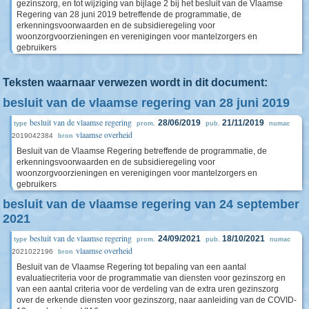
gezinszorg, en tot wijziging van bijlage 2 bij het besluit van de Vlaamse
Regering van 28 juni 2019 betreffende de programmatie, de
erkenningsvoorwaarden en de subsidieregeling voor
woonzorgvoorzieningen en verenigingen voor mantelzorgers en
gebruikers
Teksten waarnaar verwezen wordt in dit document:
besluit van de vlaamse regering van 28 juni 2019
besluit van de vlaamse regering
28/06/2019
21/11/2019
type
prom.
pub.
numac
vlaamse overheid
2019042384
bron
Besluit van de Vlaamse Regering betreffende de programmatie, de
erkenningsvoorwaarden en de subsidieregeling voor
woonzorgvoorzieningen en verenigingen voor mantelzorgers en
gebruikers
besluit van de vlaamse regering van 24 september
2021
besluit van de vlaamse regering
24/09/2021
18/10/2021
type
prom.
pub.
numac
vlaamse overheid
2021022196
bron
Besluit van de Vlaamse Regering tot bepaling van een aantal
evaluatiecriteria voor de programmatie van diensten voor gezinszorg en
van een aantal criteria voor de verdeling van de extra uren gezinszorg
over de erkende diensten voor gezinszorg, naar aanleiding van de COVID-