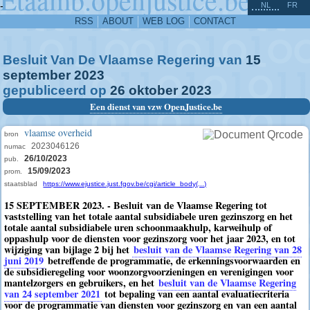
^
-
NL
FR
RSS
ABOUT
WEB LOG
CONTACT
Besluit Van De Vlaamse Regering van
15
september
2023
gepubliceerd op
26
oktober
2023
Een dienst van vzw OpenJustice.be
vlaamse overheid
bron
2023046126
numac
26/10/2023
pub.
15/09/2023
prom.
staatsblad
https://www.ejustice.just.fgov.be/cgi/article_body(...)
15 SEPTEMBER 2023. - Besluit van de Vlaamse Regering tot
vaststelling van het totale aantal subsidiabele uren gezinszorg en het
totale aantal subsidiabele uren schoonmaakhulp, karweihulp of
oppashulp voor de diensten voor gezinszorg voor het jaar 2023, en tot
wijziging van bijlage 2 bij het
besluit van de Vlaamse Regering van 28
juni 2019
betreffende de programmatie, de erkenningsvoorwaarden en
de subsidieregeling voor woonzorgvoorzieningen en verenigingen voor
mantelzorgers en gebruikers, en het
besluit van de Vlaamse Regering
van 24 september 2021
tot bepaling van een aantal evaluatiecriteria
voor de programmatie van diensten voor gezinszorg en van een aantal