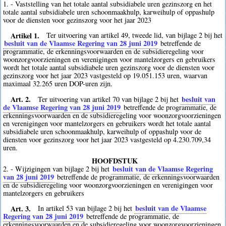
1. - Vaststelling van het totale aantal subsidiabele uren gezinszorg en het
totale aantal subsidiabele uren schoonmaakhulp, karweihulp of oppashulp
voor de diensten voor gezinszorg voor het jaar 2023
Artikel 1.
Ter uitvoering van artikel 49, tweede lid, van bijlage 2 bij het
besluit van de Vlaamse Regering van 28 juni 2019
betreffende de
programmatie, de erkenningsvoorwaarden en de subsidieregeling voor
woonzorgvoorzieningen en verenigingen voor mantelzorgers en gebruikers
wordt het totale aantal subsidiabele uren gezinszorg voor de diensten voor
gezinszorg voor het jaar 2023 vastgesteld op 19.051.153 uren, waarvan
maximaal 32.265 uren DOP-uren zijn.
Art. 2.
besluit van
Ter uitvoering van artikel 70 van bijlage 2 bij het
de Vlaamse Regering van 28 juni 2019
betreffende de programmatie, de
erkenningsvoorwaarden en de subsidieregeling voor woonzorgvoorzieningen
en verenigingen voor mantelzorgers en gebruikers wordt het totale aantal
subsidiabele uren schoonmaakhulp, karweihulp of oppashulp voor de
diensten voor gezinszorg voor het jaar 2023 vastgesteld op 4.230.709,34
uren.
HOOFDSTUK
besluit van de Vlaamse Regering
2. - Wijzigingen van bijlage 2 bij het
van 28 juni 2019
betreffende de programmatie, de erkenningsvoorwaarden
en de subsidieregeling voor woonzorgvoorzieningen en verenigingen voor
mantelzorgers en gebruikers
Art. 3.
besluit van de Vlaamse
In artikel 53 van bijlage 2 bij het
Regering van 28 juni 2019
betreffende de programmatie, de
erkenningsvoorwaarden en de subsidieregeling voor woonzorgvoorzieningen