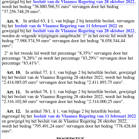
besluit van de Vlaamse Regering van 28 oktober 2022
gewijzigd bij het
,
wordt het bedrag "36.880.566,51 euro" vervangen door het bedrag
"37.256.748,29 euro".
Art. 9.
In artikel 63, § 1, van bijlage 2 bij hetzelfde besluit, vervangen
besluit van de Vlaamse Regering van 11 februari 2022
bij het
en
besluit van de Vlaamse Regering van 28 oktober 2022
gewijzigd bij het
,
worden de volgende wijzigingen aangebracht: 1° in het eerste lid wordt het
bedrag "7.988.574,59 euro" vervangen door het bedrag "8.058.544,44
euro";
2° in het tweede lid wordt het percentage "8,35%" vervangen door het
percentage "8,28%" en wordt het percentage "83,29%" vervangen door het
percentage "83,41%".
Art. 10.
In artikel 77, § 1, van bijlage 2 bij hetzelfde besluit, gewijzigd
bij het besluit van de Vlaamse Regering 28 oktober 2022, wordt het bedrag
"2.414.085,05 euro" vervangen door het bedrag "2.411.893,75 euro".
Art. 11.
In artikel 78, § 1, van bijlage 2 bij hetzelfde besluit, gewijzigd
bij het besluit van de Vlaamse Regering 28 oktober 2022, wordt het bedrag
"2.316.102,60 euro" vervangen door het bedrag "2.314.000,25 euro".
Art. 12.
In artikel 78/1, § 1, van bijlage 2 bij hetzelfde besluit,
besluit van de Vlaamse Regering van 11 februari 2022
ingevoegd bij het
en gewijzigd bij het besluit van de Vlaamse Regering 28 oktober 2022,
wordt het bedrag "795.491,24 euro" vervangen door het bedrag "778.428,84
euro".
HOOFDSTUK