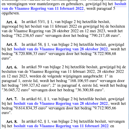
besluit
en verenigingen voor mantelzorgers en gebruikers, gewijzigd bij het
van de Vlaamse Regering van 11 februari 2022
, wordt paragraaf 5
opgeheven.
Art. 4.
In artikel 53/1, § 1, van bijlage 2 bij hetzelfde besluit,
ingevoegd bij het besluit van 11 februari 2022 en gewijzigd bij de besluiten
van de Vlaamse Regering van 28 oktober 2022 en 12 mei 2023, wordt het
bedrag "782.238,65 euro" vervangen door het bedrag "790.217,48 euro".
Art. 5.
In artikel 58, § 1, van bijlage 2 bij hetzelfde besluit, gewijzigd
besluit van de Vlaamse Regering van 28 oktober 2022
bij het
, wordt het
bedrag "8.720.806,33 euro" vervangen door het bedrag "8.722.908,68
euro".
Art. 6.
In artikel 59 van bijlage 2 bij hetzelfde besluit, gewijzigd bij de
besluiten van de Vlaamse Regering van 11 februari 2022, 28 oktober 2022
en 12 mei 2023, worden de volgende wijzigingen aangebracht: 1° in
paragraaf 1, eerste lid, wordt het bedrag "168.106,93 euro" vervangen door
het bedrag "169.327,62 euro"; 2° in paragraaf 4, eerste lid, wordt het bedrag
"36.045,72 euro" vervangen door het bedrag "36.300,88 euro".
Art. 7.
In artikel 61, § 1, van bijlage 2 bij hetzelfde besluit, gewijzigd
besluit van de Vlaamse Regering van 28 oktober 2022
bij het
, wordt het
bedrag "9.614.834,35 euro" vervangen door het bedrag "9.712.905,66
euro".
Art. 8.
In artikel 62, § 1, van bijlage 2 bij hetzelfde besluit, vervangen
besluit van de Vlaamse Regering van 11 februari 2022
bij het
en