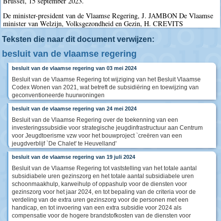
Brussel, 15 september 2023.
De minister-president van de Vlaamse Regering, J. JAMBON De Vlaamse
minister van Welzijn, Volksgezondheid en Gezin, H. CREVITS
Teksten die naar dit document verwijzen:
besluit van de vlaamse regering
besluit van de vlaamse regering van 03 mei 2024
Besluit van de Vlaamse Regering tot wijziging van het Besluit Vlaamse
Codex Wonen van 2021, wat betreft de subsidiëring en toewijzing van
geconventioneerde huurwoningen
besluit van de vlaamse regering van 24 mei 2024
Besluit van de Vlaamse Regering over de toekenning van een
investeringssubsidie voor strategische jeugdinfrastructuur aan Centrum
voor Jeugdtoerisme vzw voor het bouwproject `creëren van een
jeugdverblijf `De Chalet' te Heuvelland'
besluit van de vlaamse regering van 19 juli 2024
Besluit van de Vlaamse Regering tot vaststelling van het totale aantal
subsidiabele uren gezinszorg en het totale aantal subsidiabele uren
schoonmaakhulp, karweihulp of oppashulp voor de diensten voor
gezinszorg voor het jaar 2024, en tot bepaling van de criteria voor de
verdeling van de extra uren gezinszorg voor de personen met een
handicap, en tot invoering van een extra subsidie voor 2024 als
compensatie voor de hogere brandstofkosten van de diensten voor