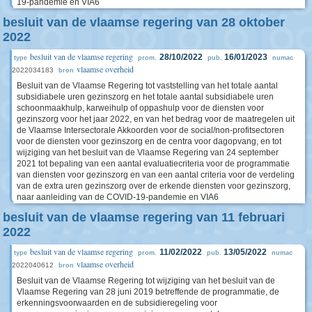
19-pandemie en VIA6
besluit van de vlaamse regering van 28 oktober
2022
besluit van de vlaamse regering
28/10/2022
16/01/2023
type
prom.
pub.
numac
vlaamse overheid
2022034183
bron
Besluit van de Vlaamse Regering tot vaststelling van het totale aantal
subsidiabele uren gezinszorg en het totale aantal subsidiabele uren
schoonmaakhulp, karweihulp of oppashulp voor de diensten voor
gezinszorg voor het jaar 2022, en van het bedrag voor de maatregelen uit
de Vlaamse Intersectorale Akkoorden voor de social/non-profitsectoren
voor de diensten voor gezinszorg en de centra voor dagopvang, en tot
wijziging van het besluit van de Vlaamse Regering van 24 september
2021 tot bepaling van een aantal evaluatiecriteria voor de programmatie
van diensten voor gezinszorg en van een aantal criteria voor de verdeling
van de extra uren gezinszorg over de erkende diensten voor gezinszorg,
naar aanleiding van de COVID-19-pandemie en VIA6
besluit van de vlaamse regering van 11 februari
2022
besluit van de vlaamse regering
11/02/2022
13/05/2022
type
prom.
pub.
numac
vlaamse overheid
2022040612
bron
Besluit van de Vlaamse Regering tot wijziging van het besluit van de
Vlaamse Regering van 28 juni 2019 betreffende de programmatie, de
erkenningsvoorwaarden en de subsidieregeling voor