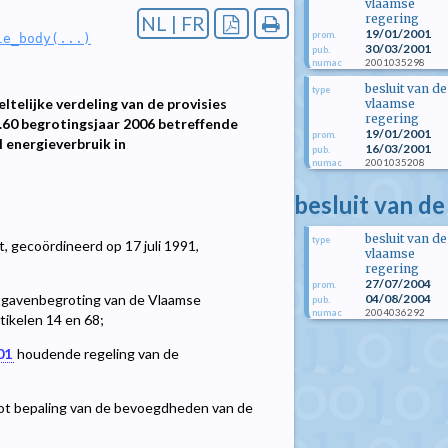
vlaamse
regering
NL | FR
19/01/2001
prom.
le_body(...)
30/03/2001
pub.
2001035298
numac
besluit van de
type
telijke verdeling van de provisies
vlaamse
regering
.60 begrotingsjaar 2006 betreffende
19/01/2001
prom.
 energieverbruik in
16/03/2001
pub.
2001035208
numac
besluit van de
besluit van de
type
, gecoördineerd op 17 juli 1991,
vlaamse
regering
27/07/2004
prom.
04/08/2004
tgavenbegroting van de Vlaamse
pub.
2004036292
numac
ikelen 14 en 68;
01
houdende regeling van de
ot bepaling van de bevoegdheden van de