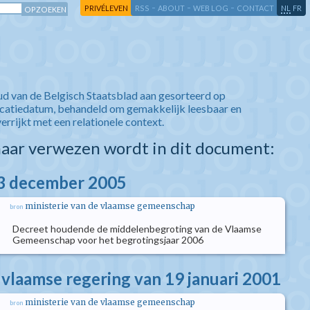
-
-
-
-
PRIVÉLEVEN
RSS
ABOUT
WEB LOG
CONTACT
NL
FR
ud van de Belgisch Staatsblad aan gesorteerd op
icatiedatum, behandeld om gemakkelijk leesbaar en
verrijkt met een relationele context.
aar verwezen wordt in dit document:
23 december 2005
ministerie van de vlaamse gemeenschap
bron
Decreet houdende de middelenbegroting van de Vlaamse
Gemeenschap voor het begrotingsjaar 2006
 vlaamse regering van 19 januari 2001
ministerie van de vlaamse gemeenschap
bron