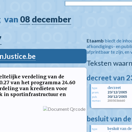
  van 
08
december
7
Etaamb
biedt de inho
afkondigings- en publ
afprintbaar te zijn, en 
nJustice.be
Teksten waarn
decreet van 
ltelijke verdeling van de
00.27 van het programma 24.60
rdeling van kredieten voor
decreet
type
23/12/2005
prom.
 in sportinfrastructuur en
30/12/2005
pub.
2005036660
numac
besluit van de
besluit van de
type