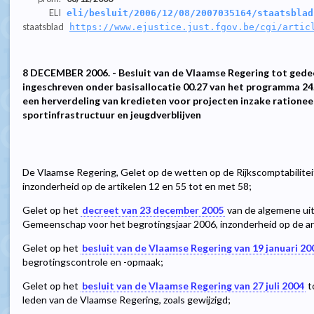
ELI
eli/besluit/2006/12/08/2007035164/staatsblad
staatsblad
https://www.ejustice.just.fgov.be/cgi/artic
8 DECEMBER 2006. - Besluit van de Vlaamse Regering tot gedeel
ingeschreven onder basisallocatie 00.27 van het programma 24
een herverdeling van kredieten voor projecten inzake rationeel
sportinfrastructuur en jeugdverblijven
De Vlaamse Regering, Gelet op de wetten op de Rijkscomptabiliteit
inzonderheid op de artikelen 12 en 55 tot en met 58;
Gelet op het
decreet van 23 december 2005
van de algemene ui
Gemeenschap voor het begrotingsjaar 2006, inzonderheid op de art
Gelet op het
besluit van de Vlaamse Regering van 19 januari 20
begrotingscontrole en -opmaak;
Gelet op het
besluit van de Vlaamse Regering van 27 juli 2004
t
leden van de Vlaamse Regering, zoals gewijzigd;