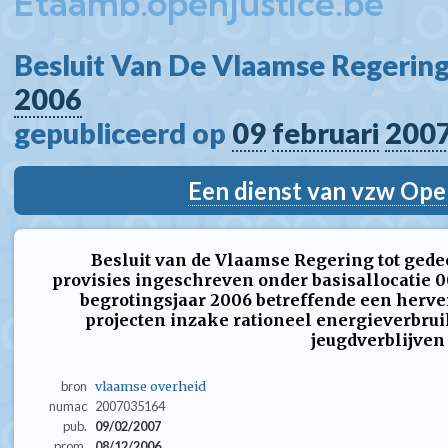
Etaamb.openjustice.be
Besluit Van De Vlaamse Regering
2006
gepubliceerd op 
09
februari
200
Een dienst van vzw Ope
Besluit van de Vlaamse Regering tot gedee
provisies ingeschreven onder basisallocatie 
begrotingsjaar 2006 betreffende een herve
projecten inzake rationeel energieverbruik
jeugdverblijven
bron
vlaamse overheid
numac
2007035164
pub.
09/02/2007
prom.
08/12/2006