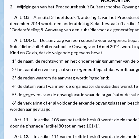
HOOFDSTUK
2. - Wijzigingen van het Procedurebesluit Buitenschoolse Opvan
Art. 10.
Aan titel 3, hoofdstuk 4, afdeling 1, van het Procedu
december 2014 wordt een onderafdeling 8, dat bestaat uit artikel 1
"Onderafdeling 8. Aanvraag van een subsidie voor ex-generatiepac
Art. 101/1.
De aanvraag van een subsidie voor ex-generatiepact
Subsidiebesluit Buitenschoolse Opvang van 16 mei 2014, wordt in
Kind en Gezin, dat de volgende gegevens bevat:
1° de naam, de rechtsvorm en het ondernemingsnummer van de o
2° het aantal en welke plaatsen ex-generatiepact dat wordt aang
3° de reden waarom de aanvraag wordt ingediend;
4° de datum vanaf wanneer de organisator de subsidies wenst te
5° de gegevens van de opvanglocatie waar de organisator de subsi
6° de verklaring of er al voldoende erkende opvangplaatsen besch
worden aangevraagd.
Art. 11.
In artikel 103 van hetzelfde besluit wordt de zinsnede
door de zinsnede "artikel 80 tot en met 101/1".
Art. 12.
In artikel 111 van hetzelfde besluit wordt de zinsnede