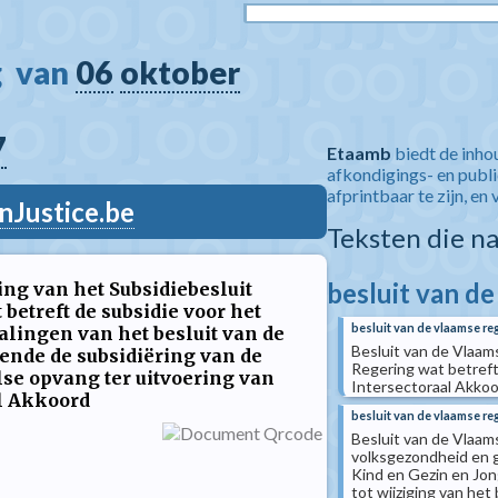
  van 
06
oktober
7
Etaamb
biedt de inho
afkondigings- en publ
afprintbaar te zijn, en 
nJustice.be
Teksten die n
besluit van d
ing van het Subsidiebesluit
betreft de subsidie voor het
besluit van de vlaamse reg
alingen van het besluit van de
Besluit van de Vlaam
ende de subsidiëring van de
Regering wat betref
se opvang ter uitvoering van
Intersectoraal Akko
l Akkoord
besluit van de vlaamse re
Besluit van de Vlaams
volksgezondheid en g
Kind en Gezin en Jon
tot wijziging van he