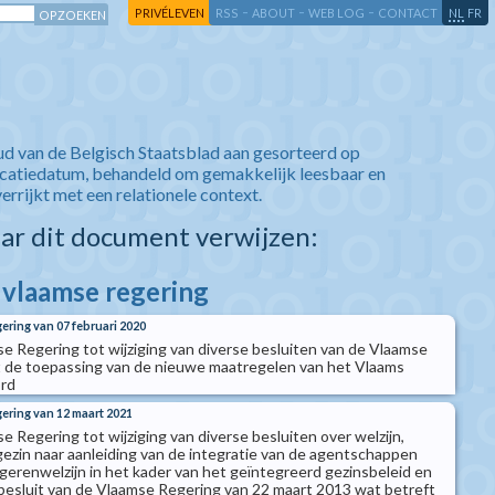
-
-
-
-
PRIVÉLEVEN
RSS
ABOUT
WEB LOG
CONTACT
NL
FR
ud van de Belgisch Staatsblad aan gesorteerd op
icatiedatum, behandeld om gemakkelijk leesbaar en
verrijkt met een relationele context.
aar dit document verwijzen:
e vlaamse regering
ering van 07 februari 2020
se Regering tot wijziging van diverse besluiten van de Vlaamse
t de toepassing van de nieuwe maatregelen van het Vlaams
ord
gering van 12 maart 2021
e Regering tot wijziging van diverse besluiten over welzijn,
ezin naar aanleiding van de integratie van de agentschappen
gerenwelzijn in het kader van het geïntegreerd gezinsbeleid en
t besluit van de Vlaamse Regering van 22 maart 2013 wat betreft