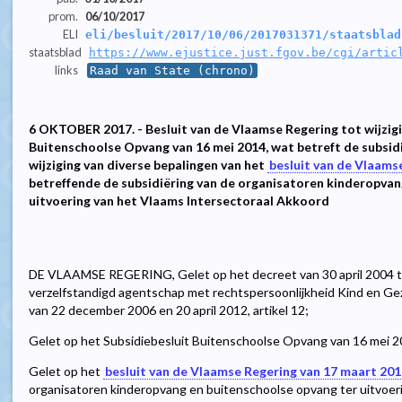
prom.
06/10/2017
ELI
eli/besluit/2017/10/06/2017031371/staatsblad
staatsblad
https://www.ejustice.just.fgov.be/cgi/artic
links
Raad van State (chrono)
6 OKTOBER 2017. - Besluit van de Vlaamse Regering tot wijzigi
Buitenschoolse Opvang van 16 mei 2014, wat betreft de subsid
wijziging van diverse bepalingen van het
besluit van de Vlaams
betreffende de subsidiëring van de organisatoren kinderopvan
uitvoering van het Vlaams Intersectoraal Akkoord
DE VLAAMSE REGERING, Gelet op het decreet van 30 april 2004 to
verzelfstandigd agentschap met rechtspersoonlijkheid Kind en Gezin
van 22 december 2006 en 20 april 2012, artikel 12;
Gelet op het Subsidiebesluit Buitenschoolse Opvang van 16 mei 2
Gelet op het
besluit van de Vlaamse Regering van 17 maart 20
organisatoren kinderopvang en buitenschoolse opvang ter uitvoeri