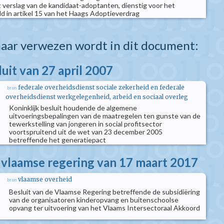
t verslag van de kandidaat-adoptanten, dienstig voor het
d in artikel 15 van het Haags Adoptieverdrag
aar verwezen wordt in dit document:
luit van 27 april 2007
federale overheidsdienst sociale zekerheid en federale
bron
overheidsdienst werkgelegenheid, arbeid en sociaal overleg
Koninklijk besluit houdende de algemene
uitvoeringsbepalingen van de maatregelen ten gunste van de
tewerkstelling van jongeren in social profitsector
voortspruitend uit de wet van 23 december 2005
betreffende het generatiepact
e vlaamse regering van 17 maart 2017
vlaamse overheid
bron
Besluit van de Vlaamse Regering betreffende de subsidiëring
van de organisatoren kinderopvang en buitenschoolse
opvang ter uitvoering van het Vlaams Intersectoraal Akkoord