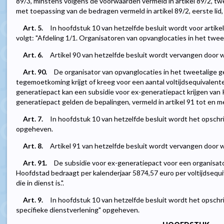
89/3, minstens volgens de voorwaarden vermeld in artikel 89/2, twee
met toepassing van de bedragen vermeld in artikel 89/2, eerste lid, en
Art. 5.
In hoofdstuk 10 van hetzelfde besluit wordt voor artikel
volgt: "Afdeling 1/1. Organisatoren van opvanglocaties in het twe
Art. 6.
Artikel 90 van hetzelfde besluit wordt vervangen door w
Art. 90.
De organisator van opvanglocaties in het tweetalige 
tegemoetkoming krijgt of kreeg voor een aantal voltijdsequivalen
generatiepact kan een subsidie voor ex-generatiepact krijgen van 
generatiepact gelden de bepalingen, vermeld in artikel 91 tot en m
Art. 7.
In hoofdstuk 10 van hetzelfde besluit wordt het opschri
opgeheven.
Art. 8.
Artikel 91 van hetzelfde besluit wordt vervangen door w
Art. 91.
De subsidie voor ex-generatiepact voor een organisato
Hoofdstad bedraagt per kalenderjaar 5874,57 euro per voltijdsequ
die in dienst is.".
Art. 9.
In hoofdstuk 10 van hetzelfde besluit wordt het opschr
specifieke dienstverlening" opgeheven.