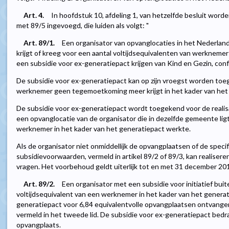
Art. 4.
In hoofdstuk 10, afdeling 1, van hetzelfde besluit worden
met 89/5 ingevoegd, die luiden als volgt: "
Art. 89/1.
Een organisator van opvanglocaties in het Nederla
krijgt of kreeg voor een aantal voltijdsequivalenten van werknemer
een subsidie voor ex-generatiepact krijgen van Kind en Gezin, conf
De subsidie voor ex-generatiepact kan op zijn vroegst worden to
werknemer geen tegemoetkoming meer krijgt in het kader van het
De subsidie voor ex-generatiepact wordt toegekend voor de realisa
een opvanglocatie van de organisator die in dezelfde gemeente lig
werknemer in het kader van het generatiepact werkte.
Als de organisator niet onmiddellijk de opvangplaatsen of de speci
subsidievoorwaarden, vermeld in artikel 89/2 of 89/3, kan realisere
vragen. Het voorbehoud geldt uiterlijk tot en met 31 december 20
Art. 89/2.
Een organisator met een subsidie voor initiatief bu
voltijdsequivalent van een werknemer in het kader van het generat
generatiepact voor 6,84 equivalentvolle opvangplaatsen ontvangen
vermeld in het tweede lid. De subsidie voor ex-generatiepact bedr
opvangplaats.