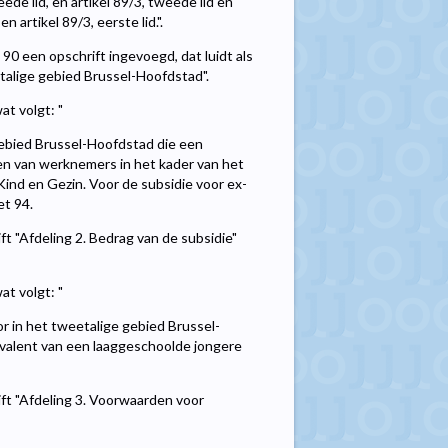
de lid, en artikel 89/3, tweede lid en
 artikel 89/3, eerste lid.".
 90 een opschrift ingevoegd, dat luidt als
etalige gebied Brussel-Hoofdstad".
at volgt: "
gebied Brussel-Hoofdstad die een
ten van werknemers in het kader van het
Kind en Gezin. Voor de subsidie voor ex-
et 94.
ft "Afdeling 2. Bedrag van de subsidie"
at volgt: "
r in het tweetalige gebied Brussel-
ivalent van een laaggeschoolde jongere
ift "Afdeling 3. Voorwaarden voor