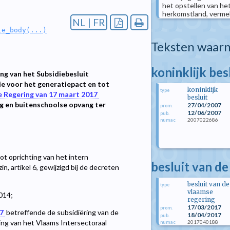
het opstellen van he
herkomstland, vermel
NL | FR
le_body(...)
Teksten waarn
koninklijk bes
ng van het Subsidiebesluit
ie voor het generatiepact en tot
koninklijk
type
e Regering van 17 maart 2017
besluit
g en buitenschoolse opvang ter
27/04/2007
prom.
12/06/2007
pub.
2007022686
numac
t oprichting van het intern
besluit van d
, artikel 6, gewijzigd bij de decreten
besluit van de
type
vlaamse
014;
regering
17/03/2017
prom.
17
betreffende de subsidiëring van de
18/04/2017
pub.
ng van het Vlaams Intersectoraal
2017040188
numac