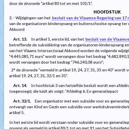
door de zinsnede "artikel 80 tot en met 101/1".
HOOFDSTUK
3. - Wijzigingen van het
besluit van de Vlaamse Regering van 17
van de organisatoren kinderopvang en buitenschoolse opvang ter u
Akkoord
Art. 13.
In artikel 5, eerste lid, van het
besluit van de Vlaams
betreffende de subsidiëring van de organisatoren kinderopvang en
van het Vlaams Intersectoraal Akkoord worden de volgende wijzig
"4.445.085,71 euro" wordt vervangen door het bedrag "4.682.890,1
wordt vervangen door het bedrag "746.240,08 euro";
2° de zinsnede "vermeld in artikel 19, 24, 27, 31, 35 en 40" wordt
artikel 19, 24, 27, 31, 32/1 en 35".
Art. 14.
In hoofdstuk 3 van hetzelfde besluit wordt een afdeling 
toegevoegd, die luidt als volgt: "Afdeling 6. Ex-generatiepact
Art. 32/1.
Een organisator met een subsidie voor ex-generatiep
ontvangt van Kind en Gezin een subsidie voor werkdrukverminder
artikel 5.
In het eerste lid wordt verstaan onder subsidie voor ex-generatie
opvang als vermeld in artikel 89/1 tot en met 91 van het Subsidie