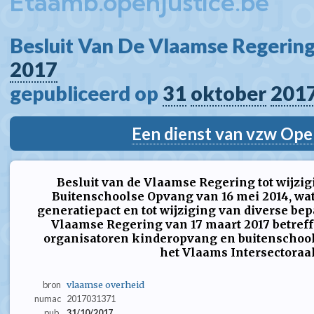
Etaamb.openjustice.be
Besluit Van De Vlaamse Regering
2017
gepubliceerd op 
31
oktober
201
Een dienst van vzw Ope
Besluit van de Vlaamse Regering tot wijzig
Buitenschoolse Opvang van 16 mei 2014, wat 
generatiepact en tot wijziging van diverse bep
Vlaamse Regering van 17 maart 2017 betreff
organisatoren kinderopvang en buitenschool
het Vlaams Intersectoraa
bron
vlaamse overheid
numac
2017031371
pub.
31/10/2017