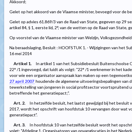
Akkoord;
Gelet op het akkoord van de Vlaamse minister, bevoegd voor de beg
Gelet op advies 61.869/3 van de Raad van State, gegeven op 29 s
artikel 84, § 1, eerste lid, 2°, van de wetten op de Raad van State,
Op voorstel van de Vlaamse minister van Welzijn, Volksgezondheid
Na beraadslaging, Besluit : HOOFSTUK 1. - Wijzigingen van het S
16 mei 2014
Artikel 1.
In artikel 1 van het Subsidiebesluit Buitenschools
22° /1 ingevoegd, dat luidt als volgt: "22° /1 werknemer in het ka
voor wie een organisator aanspraak kan maken op een tegemoetk
27 april 2007
houdende de algemene uitvoeringsbepalingen van d
tewerkstelling van jongeren in social profitsector voortspruitend
betreffende het generatiepact;".
Art. 2.
In hetzelfde besluit, het laatst gewijzigd bij het beslui
2017, wordt het opschrift van hoofdstuk 10 vervangen door wat vo
generatiepact".
Art. 3.
In hoofdstuk 10 van hetzelfde besluit wordt het opschr
volgt: "Afdeling 1. Organisatoren van opvanglocaties in het Nederl