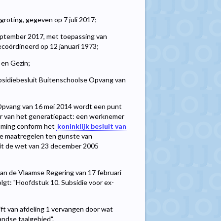
roting, gegeven op 7 juli 2017;
eptember 2017, met toepassing van
 gecoördineerd op 12 januari 1973;
 en Gezin;
ubsidiebesluit Buitenschoolse Opvang van
e Opvang van 16 mei 2014 wordt een punt
der van het generatiepact: een werknemer
oming conform het
koninklijk besluit van
e maatregelen ten gunste van
 uit de wet van 23 december 2005
t van de Vlaamse Regering van 17 februari
lgt: "Hoofdstuk 10. Subsidie voor ex-
ift van afdeling 1 vervangen door wat
andse taalgebied".