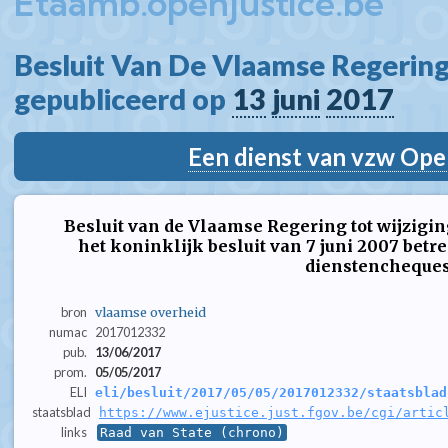
Etaamb.openjustice.be
Besluit Van De Vlaamse Regering
gepubliceerd op 
13
juni
2017
Een dienst van vzw Ope
Besluit van de Vlaamse Regering tot wijzigin
het koninklijk besluit van 7 juni 2007 betr
dienstencheque
bron
vlaamse overheid
numac
2017012332
pub.
13/06/2017
prom.
05/05/2017
ELI
eli/besluit/2017/05/05/2017012332/staatsblad
staatsblad
https://www.ejustice.just.fgov.be/cgi/artic
links
Raad van State (chrono)