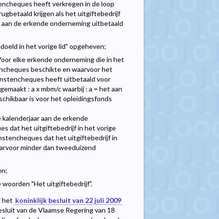
encheques heeft verkregen in de loop
gbetaald krijgen als het uitgiftebedrijf
s aan de erkende onderneming uitbetaald
bedoeld in het vorige lid" opgeheven;
"Voor elke erkende onderneming die in het
tencheques beschikte en waarvoor het
ienstencheques heeft uitbetaald voor
maakt : a x mbm/c waarbij : a = het aan
chikbaar is voor het opleidingsfonds
e kalenderjaar aan de erkende
s dat het uitgiftebedrijf in het vorige
nstencheques dat het uitgiftebedrijf in
aarvoor minder dan tweeduizend
en;
woorden "Het uitgiftebedrijf".
j het
koninklijk besluit van 22 juli 2009
besluit van de Vlaamse Regering van 18