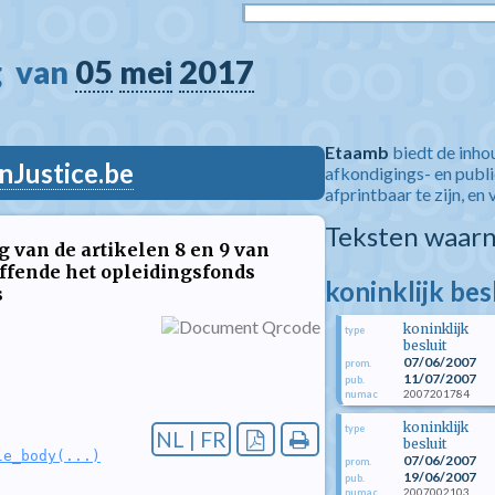
  van 
05
mei
2017
Etaamb
biedt de inho
nJustice.be
afkondigings- en publ
afprintbaar te zijn, en 
Teksten waarn
g van de artikelen 8 en 9 van
effende het opleidingsfonds
koninklijk bes
s
koninklijk
type
besluit
07/06/2007
prom.
11/07/2007
pub.
2007201784
numac
koninklijk
type
NL | FR
besluit
le_body(...)
07/06/2007
prom.
19/06/2007
pub.
2007002103
numac