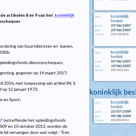
 de artikelen 8 en 9 van het
koninklijk
koninklijk
type
besluit
tencheques
07/06/2007
prom.
29/06/2007
pub.
2007201836
numac
rdering van buurtdiensten en -banen,
 2006;
koninklijk
type
besluit
07/06/2007
prom.
pleidingsfonds dienstencheques;
19/06/2007
pub.
2007002105
numac
egroting, gegeven op 14 maart 2017;
l 2016, met toepassing van artikel 84, §
d op 12 januari 1973;
koninklijk bes
e en Sport;
koninklijk
type
besluit
22/07/2009
prom.
05/08/2009
pub.
07
betreffende het opleidingsfonds
2009203451
numac
i 2009 en 10 oktober 2013, worden de
e lid vervangen door wat volgt : "Een