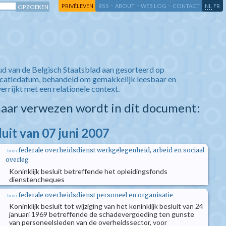
-
-
-
-
PRIVÉLEVEN
RSS
ABOUT
WEB LOG
CONTACT
NL
FR
ud van de Belgisch Staatsblad aan gesorteerd op
icatiedatum, behandeld om gemakkelijk leesbaar en
verrijkt met een relationele context.
aar verwezen wordt in dit document:
luit van 07 juni 2007
federale overheidsdienst werkgelegenheid, arbeid en sociaal
bron
overleg
Koninklijk besluit betreffende het opleidingsfonds
dienstencheques
federale overheidsdienst personeel en organisatie
bron
Koninklijk besluit tot wijziging van het koninklijk besluit van 24
januari 1969 betreffende de schadevergoeding ten gunste
van personeelsleden van de overheidssector, voor