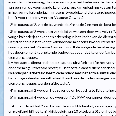
erkende onderneming, die de erkenning in het kader van de dienst
van een van de voorgaande kalenderjaren, kan opleidingskosten teru
in het vorige kalenderjaar minstens tweeduizend dienstencheque
heeft voor rekening van het Vlaamse Gewest.";
2° in paragraaf 2, vierde lid, wordt de zinsnede ", en met de kost 
3° in paragraaf 2 wordt het zesde lid vervangen door wat volgt : 
vorige kalenderjaar over een erkenning in het kader van de diens
uitgiftebedrijf in het vorige kalenderjaar minstens tweeduizend d
rekening van het Vlaamse Gewest, wordt de volgende berekening ge
het departement toegekende budget dat voor dat kalenderjaar bes
dienstencheques;
b = het aantal dienstencheques dat het uitgiftebedrijf in het vorig
onderneming uitbetaald heeft; c = het totale aantal dienstencheque
kalenderjaar uitbetaald heeft verminderd met het totale aantal die
het vorige kalenderjaar uitbetaald heeft aan de ondernemingen w
dienstencheques werden uitbetaald.";
4° in paragraaf 2 worden het zevende en het achtste lid opgehev
5° in paragraaf 4 worden de woorden "De RVA" vervangen door de 
Art. 2.
In artikel 9 van hetzelfde koninklijk besluit, vervangen bi
en gewijzigd bij het koninklijk besluit van 10 oktober 2013 en het 