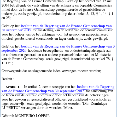
De Regering van de Franse Gemeenschap, Gelet op het decreet van 12 mei
2004 betreffende de vaststelling van de schaarste en bepaalde Commissies
in het door de Franse Gemeenschap georganiseerde of gesubsidieerde
onderwijs, zoals gewijzigd, inzonderheid op de artikelen 5, 13, § 1, 14, § 1
en 25;
besluit van de Regering van de Franse Gemeenschap van
Gelet op het
30 september 2015
tot aanstelling van de leden van de centrale commissie
voor het beheer van de betrekkingen voor het gewoon en gespecialiseerd
officieel gesubsidieerd voorschools en lager onderwijs, zoals gewijzigd;
besluit van de Regering van de Franse Gemeenschap van 3
Gelet op het
september 2020
houdende bevoegdheids- en ondertekeningsdelegatie aan
de ambtenaren-generaal en aan andere personeelsleden van het Ministerie
van de Franse Gemeenschap, zoals gewijzigd, inzonderheid op artikel 78, §
1, 17° ;
Overwegende dat ontslagnemende leden vervangen moeten worden;
Besluit :
Artikel 1.
besluit van de Regering
In artikel 2, eerste streepje van het
van de Franse Gemeenschap van 30 september 2015
tot aanstelling van
de leden van de centrale commissie voor het beheer van de betrekkingen
voor het gewoon en gespecialiseerd officieel gesubsidieerd voorschools en
lager onderwijs, zoals gewijzigd, worden de woorden "Dhr. Dominique
LUPERTO" vervangen door de woorden "Mevr.
Déborah MONTEIRO LOPES".