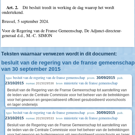
Art. 2.
Dit besluit treedt in werking de dag waarop het wordt
ondertekend.
Brussel, 5 september 2024.
Voor de Regering van de Franse Gemeenschap, De Adjunct-directeur-
generaal d.d., M.-C. SIMON
Teksten waarnaar verwezen wordt in dit document:
besluit van de regering van de franse gemeenschap
van 30 september 2015
besluit van de regering van de franse gemeenschap
30/09/2015
type
prom.
pub.
ministerie van de franse gemeenschap
23/10/2015
2015029536
numac
bron
Besluit van de Regering van de Franse Gemeenschap tot aanstelling van
de leden van de Centrale Commissie voor het beheer van de betrekkingen
voor het gewoon en gespecialiseerd officieel gesubsidieerd voorschools
en lager onderwijs
besluit van de regering van de franse gemeenschap
30/09/2015
type
prom.
pub.
ministerie van de franse gemeenschap
23/10/2015
2015029533
numac
bron
Besluit van de Regering van de Franse Gemeenschap tot aanstelling van
de leden van de Centrale Commissie voor het beheer van de betrekkingen
voor het gewoon en buitengewoon vrij gesubsidieerd voorschools en lager