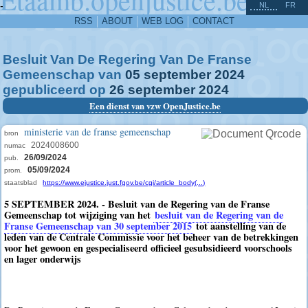
^
-
NL
FR
RSS
ABOUT
WEB LOG
CONTACT
Besluit Van De Regering Van De Franse
Gemeenschap van
05
september
2024
gepubliceerd op
26
september
2024
Een dienst van vzw OpenJustice.be
ministerie van de franse gemeenschap
bron
2024008600
numac
26/09/2024
pub.
05/09/2024
prom.
staatsblad
https://www.ejustice.just.fgov.be/cgi/article_body(...)
5 SEPTEMBER 2024. - Besluit van de Regering van de Franse
Gemeenschap tot wijziging van het
besluit van de Regering van de
Franse Gemeenschap van 30 september 2015
tot aanstelling van de
leden van de Centrale Commissie voor het beheer van de betrekkingen
voor het gewoon en gespecialiseerd officieel gesubsidieerd voorschools
en lager onderwijs