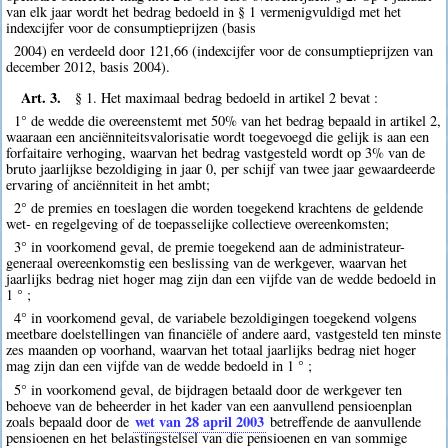
van elk jaar wordt het bedrag bedoeld in § 1 vermenigvuldigd met het
indexcijfer voor de consumptieprijzen (basis
2004) en verdeeld door 121,66 (indexcijfer voor de consumptieprijzen van
december 2012, basis 2004).
Art. 3.
§ 1. Het maximaal bedrag bedoeld in artikel 2 bevat :
1° de wedde die overeenstemt met 50% van het bedrag bepaald in artikel 2,
waaraan een anciënniteitsvalorisatie wordt toegevoegd die gelijk is aan een
forfaitaire verhoging, waarvan het bedrag vastgesteld wordt op 3% van de
bruto jaarlijkse bezoldiging in jaar 0, per schijf van twee jaar gewaardeerde
ervaring of anciënniteit in het ambt;
2° de premies en toeslagen die worden toegekend krachtens de geldende
wet- en regelgeving of de toepasselijke collectieve overeenkomsten;
3° in voorkomend geval, de premie toegekend aan de administrateur-
generaal overeenkomstig een beslissing van de werkgever, waarvan het
jaarlijks bedrag niet hoger mag zijn dan een vijfde van de wedde bedoeld in
1 ° ;
4° in voorkomend geval, de variabele bezoldigingen toegekend volgens
meetbare doelstellingen van financiële of andere aard, vastgesteld ten minste
zes maanden op voorhand, waarvan het totaal jaarlijks bedrag niet hoger
mag zijn dan een vijfde van de wedde bedoeld in 1 ° ;
5° in voorkomend geval, de bijdragen betaald door de werkgever ten
behoeve van de beheerder in het kader van een aanvullend pensioenplan
wet van 28 april 2003
zoals bepaald door de
betreffende de aanvullende
pensioenen en het belastingstelsel van die pensioenen en van sommige