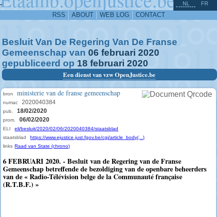
^
-
NL
FR
RSS
ABOUT
WEB LOG
CONTACT
Besluit Van De Regering Van De Franse
Gemeenschap van
06
februari
2020
gepubliceerd op
18
februari
2020
Een dienst van vzw OpenJustice.be
ministerie van de franse gemeenschap
bron
2020040384
numac
18/02/2020
pub.
06/02/2020
prom.
ELI
eli/besluit/2020/02/06/2020040384/staatsblad
staatsblad
https://www.ejustice.just.fgov.be/cgi/article_body(...)
links
Raad van State (chrono)
6 FEBRUARI 2020. - Besluit van de Regering van de Franse
Gemeenschap betreffende de bezoldiging van de openbare beheerders
van de « Radio-Télévision belge de la Communauté française
(R.T.B.F.) »