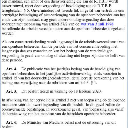
een mandaat, een ambt of een dienstverlening die aan de R.T.B.F wordt
toevertrouwd, moet deze vergoeding of bezoldiging aan de R.T.B.F.
terugbetalen. § 5. Onverminderd het tweede lid, in geval van vertrek na een
eenzijdige beëindiging of niet-verlenging van de openbare beheerder aan het
einde van zijn mandaat, mag geen andere ontslagvergoeding dan deze
wet van 3 juli 1978
voorzien met toepassing van artikel 37/2 van de
betreffende de arbeidsovereenkomsten aan de openbare beheerder toegekend
worden.
Als een concurrentiebeding wordt ingevoegd in de arbeidsovereenkomst van
een openbare beheerder, kan de periode van het concurrentiebeding niet
langer zijn dan zes maanden en kan het bedrag van de verschuldigde
vergoeding in geval van ontslag of afzetting niet hoger zijn dan de helft van
deze periode.
Art. 4.
De publicatie van het jaarlijks bedrag van de bezoldiging van
openbare beheerders in het jaarlijkse activiteitenverslag, zoals voorzien in
artikel 15 van het doorzichtigheidsdecreet, detailleert de berekening van het
bedrag met verwijzing naar de rubrieken van artikel 3, § 1.
Art. 5.
Dit besluit treedt in werking op 18 februari 2020.
In afwijking van het eerste lid is artikel 3 niet van toepassing op de lopende
mandaten vóór de inwerkingtreding van dit besluit. In dit geval zullen de
bovenvermelde bepalingen, in voorkomend geval, van toepassing zijn vanaf
de hernieuwing van het mandaat van de betrokken openbare beheerder.
Art. 6.
De Minister van Media is belast met de uitvoering van dit
besluit.