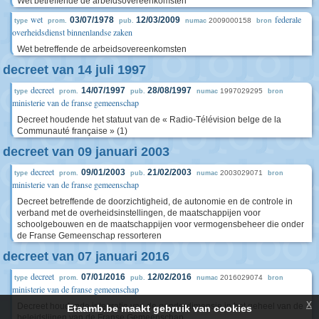
Wet betreffende de arbeidsovereenkomsten
wet
federale
03/07/1978
12/03/2009
2009000158
type
prom.
pub.
numac
bron
overheidsdienst binnenlandse zaken
Wet betreffende de arbeidsovereenkomsten
decreet van 14 juli 1997
decreet
14/07/1997
28/08/1997
1997029295
type
prom.
pub.
numac
bron
ministerie van de franse gemeenschap
Decreet houdende het statuut van de « Radio-Télévision belge de la
Communauté française » (1)
decreet van 09 januari 2003
decreet
09/01/2003
21/02/2003
2003029071
type
prom.
pub.
numac
bron
ministerie van de franse gemeenschap
Decreet betreffende de doorzichtigheid, de autonomie en de controle in
verband met de overheidsinstellingen, de maatschappijen voor
schoolgebouwen en de maatschappijen voor vermogensbeheer die onder
de Franse Gemeenschap ressorteren
decreet van 07 januari 2016
decreet
07/01/2016
12/02/2016
2016029074
type
prom.
pub.
numac
bron
ministerie van de franse gemeenschap
x
Decreet houdende integratie van de genderdimensie in het geheel van de
Etaamb.be maakt gebruik van cookies
beleidslijnen van de Franse Gemeenschap