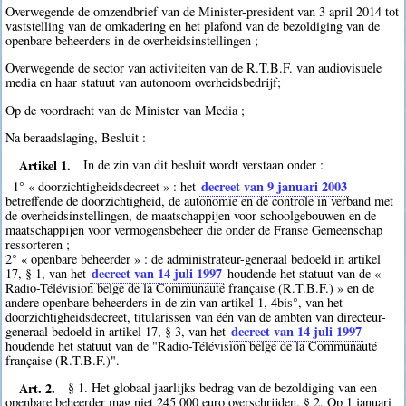
Overwegende de omzendbrief van de Minister-president van 3 april 2014 tot
vaststelling van de omkadering en het plafond van de bezoldiging van de
openbare beheerders in de overheidsinstellingen ;
Overwegende de sector van activiteiten van de R.T.B.F. van audiovisuele
media en haar statuut van autonoom overheidsbedrijf;
Op de voordracht van de Minister van Media ;
Na beraadslaging, Besluit :
Artikel 1.
In de zin van dit besluit wordt verstaan onder :
decreet van 9 januari 2003
1° « doorzichtigheidsdecreet » : het
betreffende de doorzichtigheid, de autonomie en de controle in verband met
de overheidsinstellingen, de maatschappijen voor schoolgebouwen en de
maatschappijen voor vermogensbeheer die onder de Franse Gemeenschap
ressorteren ;
2° « openbare beheerder » : de administrateur-generaal bedoeld in artikel
decreet van 14 juli 1997
17, § 1, van het
houdende het statuut van de «
Radio-Télévision belge de la Communauté française (R.T.B.F.) » en de
andere openbare beheerders in de zin van artikel 1, 4bis°, van het
doorzichtigheidsdecreet, titularissen van één van de ambten van directeur-
decreet van 14 juli 1997
generaal bedoeld in artikel 17, § 3, van het
houdende het statuut van de "Radio-Télévision belge de la Communauté
française (R.T.B.F.)".
Art. 2.
§ 1. Het globaal jaarlijks bedrag van de bezoldiging van een
openbare beheerder mag niet 245 000 euro overschrijden. § 2. Op 1 januari