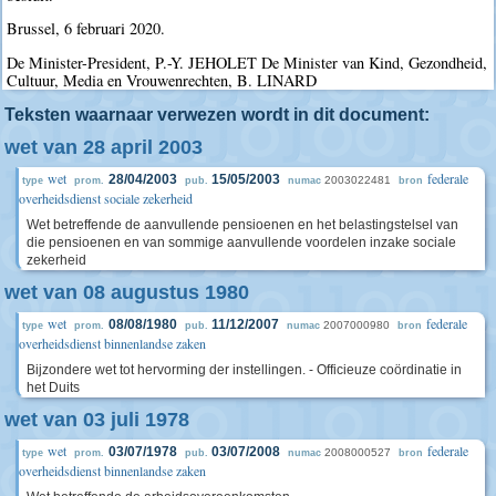
Brussel, 6 februari 2020.
De Minister-President, P.-Y. JEHOLET De Minister van Kind, Gezondheid,
Cultuur, Media en Vrouwenrechten, B. LINARD
Teksten waarnaar verwezen wordt in dit document:
wet van 28 april 2003
wet
federale
28/04/2003
15/05/2003
2003022481
type
prom.
pub.
numac
bron
overheidsdienst sociale zekerheid
Wet betreffende de aanvullende pensioenen en het belastingstelsel van
die pensioenen en van sommige aanvullende voordelen inzake sociale
zekerheid
wet van 08 augustus 1980
wet
federale
08/08/1980
11/12/2007
2007000980
type
prom.
pub.
numac
bron
overheidsdienst binnenlandse zaken
Bijzondere wet tot hervorming der instellingen. - Officieuze coördinatie in
het Duits
wet van 03 juli 1978
wet
federale
03/07/1978
03/07/2008
2008000527
type
prom.
pub.
numac
bron
overheidsdienst binnenlandse zaken