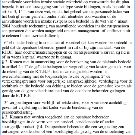
aanvullende voordelen inzake sociale zekerheid op voorwaarde dat dit plan
beperkt is tot een toezegging van het type vaste bijdragen, zoals bepaald in
artikel 3, 14 °, van deze wet, en dat het geheel van de personeelsleden van
het bedrijf ervan genieten onder strikt identieke voorwaarden of de
aanvullende voordelen inzake rustpensioen bedoeld in de wet van 4 maart
2004 houdende toekenning van aanvullende voordelen inzake rustpensioen
aan personen die werden aangesteld om een management- of staffunctie uit
te oefenen in een overheidsdienst;
6° elk ander bedrag in contanten of voordeel dat kan worden beoordeeld in
geld dat de openbare beheerder geniet in ruil of bij zijn mandaat, van de
RTBF, haar dochtermaatschappijen en de rechtspersonen waarvan zij lid is
of in wiens kapitaal waartoe ze bijdraagt.
§ 2. Komen niet in aanmerking voor de berekening van de plafonds bedoeld
in artikel 2 : 1° de geïnde bedragen ter vergoeding van kosten gemaakt voor
de rekening van de R.T.B.F., indien ze vastgesteld worden in
overeenstemming met de toepasselijke fiscale bepalingen; 2° de
verzekeringspremies voor burgerlijke aansprakelijkheid, verdediging voor de
rechtbank en die bedoeld om dekking te bieden voor de gemaakte kosten als
gevolg van de gezondheidstoestand van de openbare beheerder gedragen
door de R.T.B.F. ;
3° vergoedingen voor verblijf- of reiskosten, voor zover deze aanleiding
geven tot vrijstelling in het kader van de berekening van de
personenbelasting.
§ 3. Kunnen niet worden toegekend aan de openbare beheerder
bezoldigingen in de vorm van een aandeel, aandelenoptie of ander
soortgelijk product. § 4. De openbare beheerder die een vergoeding zou
ontvangen voor kosten of een bezoldiging als gevolg van de uitoefening van