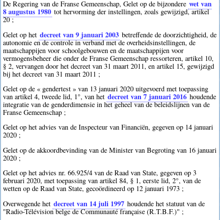
wet van
De Regering van de Franse Gemeenschap, Gelet op de bijzondere
8 augustus 1980
tot hervorming der instellingen, zoals gewijzigd, artikel
20 ;
decreet van 9 januari 2003
Gelet op het
betreffende de doorzichtigheid, de
autonomie en de controle in verband met de overheidsinstellingen, de
maatschappijen voor schoolgebouwen en de maatschappijen voor
vermogensbeheer die onder de Franse Gemeenschap ressorteren, artikel 10,
§ 2, vervangen door het decreet van 31 maart 2011, en artikel 15, gewijzigd
bij het decreet van 31 maart 2011 ;
Gelet op de « gendertest » van 13 januari 2020 uitgevoerd met toepassing
decreet van 7 januari 2016
van artikel 4, tweede lid, 1°, van het
houdende
integratie van de genderdimensie in het geheel van de beleidslijnen van de
Franse Gemeenschap ;
Gelet op het advies van de Inspecteur van Financiën, gegeven op 14 januari
2020 ;
Gelet op de akkoordbevinding van de Minister van Begroting van 16 januari
2020 ;
Gelet op het advies nr. 66.925/4 van de Raad van State, gegeven op 3
februari 2020, met toepassing van artikel 84, § 1, eerste lid, 2°, van de
wetten op de Raad van State, gecoördineerd op 12 januari 1973 ;
decreet van 14 juli 1997
Overwegende het
houdende het statuut van de
"Radio-Télévision belge de Communauté française (R.T.B.F.)" ;