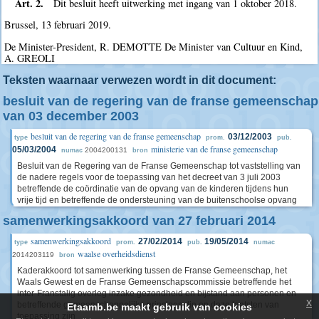
Art. 2.
Dit besluit heeft uitwerking met ingang van 1 oktober 2018.
Brussel, 13 februari 2019.
De Minister-President, R. DEMOTTE De Minister van Cultuur en Kind,
A. GREOLI
Teksten waarnaar verwezen wordt in dit document:
besluit van de regering van de franse gemeenschap
van 03 december 2003
besluit van de regering van de franse gemeenschap
03/12/2003
type
prom.
pub.
ministerie van de franse gemeenschap
05/03/2004
2004200131
numac
bron
Besluit van de Regering van de Franse Gemeenschap tot vaststelling van
de nadere regels voor de toepassing van het decreet van 3 juli 2003
betreffende de coördinatie van de opvang van de kinderen tijdens hun
vrije tijd en betreffende de ondersteuning van de buitenschoolse opvang
samenwerkingsakkoord van 27 februari 2014
samenwerkingsakkoord
27/02/2014
19/05/2014
type
prom.
pub.
numac
waalse overheidsdienst
2014203119
bron
Kaderakkoord tot samenwerking tussen de Franse Gemeenschap, het
Waals Gewest en de Franse Gemeenschapscommissie betreffende het
inter-Franstalig overleg inzake gezondheid en bijstand aan personen en
x
betreffende gemeenschappelijke principes die op deze laatsten van
Etaamb.be maakt gebruik van cookies
toepassing zijn