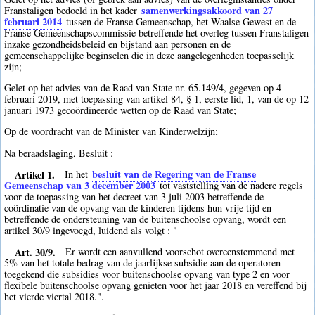
samenwerkingsakkoord van 27
Franstaligen bedoeld in het kader
februari 2014
tussen de Franse Gemeenschap, het Waalse Gewest en de
Franse Gemeenschapscommissie betreffende het overleg tussen Franstaligen
inzake gezondheidsbeleid en bijstand aan personen en de
gemeenschappelijke beginselen die in deze aangelegenheden toepasselijk
zijn;
Gelet op het advies van de Raad van State nr. 65.149/4, gegeven op 4
februari 2019, met toepassing van artikel 84, § 1, eerste lid, 1, van de op 12
januari 1973 gecoördineerde wetten op de Raad van State;
Op de voordracht van de Minister van Kinderwelzijn;
Na beraadslaging, Besluit :
Artikel 1.
besluit van de Regering van de Franse
In het
Gemeenschap van 3 december 2003
tot vaststelling van de nadere regels
voor de toepassing van het decreet van 3 juli 2003 betreffende de
coördinatie van de opvang van de kinderen tijdens hun vrije tijd en
betreffende de ondersteuning van de buitenschoolse opvang, wordt een
artikel 30/9 ingevoegd, luidend als volgt : "
Art. 30/9.
Er wordt een aanvullend voorschot overeenstemmend met
5% van het totale bedrag van de jaarlijkse subsidie aan de operatoren
toegekend die subsidies voor buitenschoolse opvang van type 2 en voor
flexibele buitenschoolse opvang genieten voor het jaar 2018 en vereffend bij
het vierde viertal 2018.".