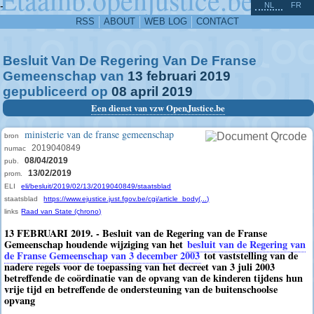
^
-
NL
FR
RSS
ABOUT
WEB LOG
CONTACT
Besluit Van De Regering Van De Franse
Gemeenschap van
13
februari
2019
gepubliceerd op
08
april
2019
Een dienst van vzw OpenJustice.be
ministerie van de franse gemeenschap
bron
2019040849
numac
08/04/2019
pub.
13/02/2019
prom.
ELI
eli/besluit/2019/02/13/2019040849/staatsblad
staatsblad
https://www.ejustice.just.fgov.be/cgi/article_body(...)
links
Raad van State (chrono)
13 FEBRUARI 2019. - Besluit van de Regering van de Franse
Gemeenschap houdende wijziging van het
besluit van de Regering van
de Franse Gemeenschap van 3 december 2003
tot vaststelling van de
nadere regels voor de toepassing van het decreet van 3 juli 2003
betreffende de coördinatie van de opvang van de kinderen tijdens hun
vrije tijd en betreffende de ondersteuning van de buitenschoolse
opvang