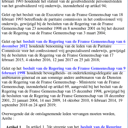
februari 1993 houdende het statuut van de gesubsidieerde personeelsleden
van het gesubsidieerd vrij onderwijs, inzonderheid op artikel 94;
Gelet op het besluit van de Executieve van de Franse Gemeenschap van 18
februari 1993 betreffende de paritaire commissies in het confessioneel vrij
onderwijs, gewijzigd bij de besluiten van de Regering van de Franse
Gemeenschap van 23 november 1998 en 8 november 2001 en bij het decreet
van de Regering van de Franse Gemeenschap van 3 maart 2004;
besluit van de Regering van de Franse Gemeenschap van 6
Gelet op het
december 2012
houdende benoeming van de leden van de Paritaire
Commissie voor het confessioneel vrij gespecialiseerd onderwijs, gewijzigd
bij de besluiten van de Regering van de Franse Gemeenschap van 17
februari 2015, 4 oktober 2016, 12 juni 2017 en 25 juli 2018;
besluit van de Regering van de Franse Gemeenschap van 9
Gelet op het
februari 1998
houdende bevoegdheids- en ondertekeningsdelegatie aan de
ambtenaren-generaal en aan sommige andere ambtenaren van de Diensten
van de Regering van de Franse Gemeenschap - Ministerie van de Franse
Gemeenschap, inzonderheid op artikel 69, aangevuld bij het besluit van de
Regering van de Franse Gemeenschap van 15 december 1998, gewijzigd bij
de besluiten van de Regering van de Franse Gemeenschap van 18 december
2001, 21 januari 2004, 14 mei 2009, 14 oktober 2010, 6 februari 2014, 19
september 2018 en 24 april 2019;
Overwegende dat de ontslagnemende leden vervangen moeten worden,
Arrête :
Artikel 1.
besluit van de Regering
In artikel 1, 2de streepje van het