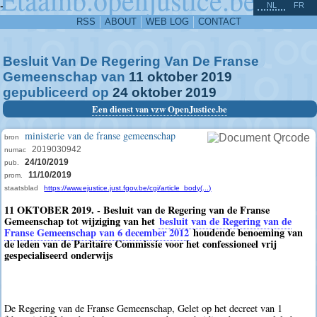
^
-
NL
FR
RSS
ABOUT
WEB LOG
CONTACT
Besluit Van De Regering Van De Franse
Gemeenschap van
11
oktober
2019
gepubliceerd op
24
oktober
2019
Een dienst van vzw OpenJustice.be
ministerie van de franse gemeenschap
bron
2019030942
numac
24/10/2019
pub.
11/10/2019
prom.
staatsblad
https://www.ejustice.just.fgov.be/cgi/article_body(...)
11 OKTOBER 2019. - Besluit van de Regering van de Franse
Gemeenschap tot wijziging van het
besluit van de Regering van de
Franse Gemeenschap van 6 december 2012
houdende benoeming van
de leden van de Paritaire Commissie voor het confessioneel vrij
gespecialiseerd onderwijs
De Regering van de Franse Gemeenschap, Gelet op het decreet van 1