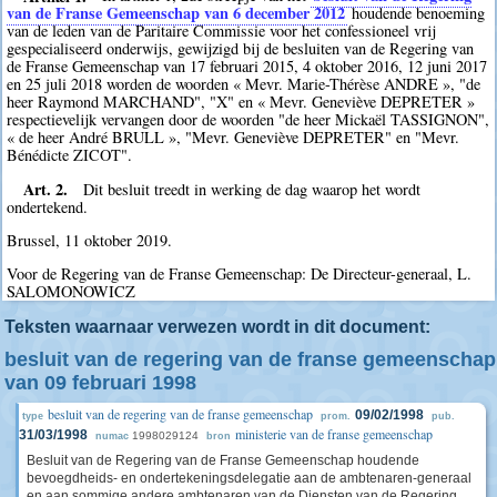
van de Franse Gemeenschap van 6 december 2012
houdende benoeming
van de leden van de Paritaire Commissie voor het confessioneel vrij
gespecialiseerd onderwijs, gewijzigd bij de besluiten van de Regering van
de Franse Gemeenschap van 17 februari 2015, 4 oktober 2016, 12 juni 2017
en 25 juli 2018 worden de woorden « Mevr. Marie-Thérèse ANDRE », "de
heer Raymond MARCHAND", "X" en « Mevr. Geneviève DEPRETER »
respectievelijk vervangen door de woorden "de heer Mickaël TASSIGNON",
« de heer André BRULL », "Mevr. Geneviève DEPRETER" en "Mevr.
Bénédicte ZICOT".
Art. 2.
Dit besluit treedt in werking de dag waarop het wordt
ondertekend.
Brussel, 11 oktober 2019.
Voor de Regering van de Franse Gemeenschap: De Directeur-generaal, L.
SALOMONOWICZ
Teksten waarnaar verwezen wordt in dit document:
besluit van de regering van de franse gemeenschap
van 09 februari 1998
besluit van de regering van de franse gemeenschap
09/02/1998
type
prom.
pub.
ministerie van de franse gemeenschap
31/03/1998
1998029124
numac
bron
Besluit van de Regering van de Franse Gemeenschap houdende
bevoegdheids- en ondertekeningsdelegatie aan de ambtenaren-generaal
en aan sommige andere ambtenaren van de Diensten van de Regering