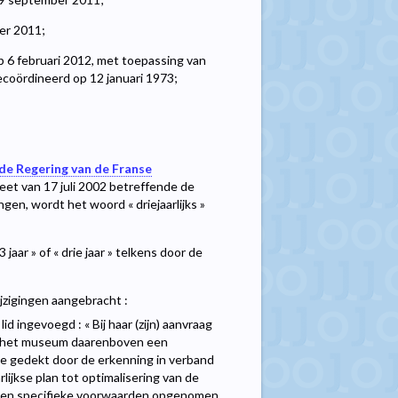
er 2011;
p 6 februari 2012, met toepassing van
 gecoördineerd op 12 januari 1973;
 de Regering van de Franse
eet van 17 juli 2002 betreffende de
en, wordt het woord « driejaarlijks »
jaar » of « drie jaar » telkens door de
ijzigingen aangebracht :
id ingevoegd : « Bij haar (zijn) aanvraag
of het museum daarenboven een
ode gedekt door de erkenning in verband
ijkse plan tot optimalisering van de
en en specifieke voorwaarden opgenomen