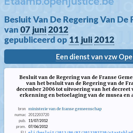
Etaamb.openjustice.be
Besluit Van De Regering Van De
van 
07
juni
2012
gepubliceerd op 
11
juli
2012
Een dienst van vzw Ope
Besluit van de Regering van de Franse Gem
van het besluit van de Regering van de 
december 2006 tot uitvoering van het decreet v
erkenning en betoelaging van de musea en 
bron
ministerie van de franse gemeenschap
numac
2012203720
pub.
11/07/2012
prom.
07/06/2012
ELI
eli/besluit/2012/06/07/2012203720/staatsblad