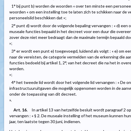
1° bij punt b) worden de woorden « over ten minste een personee
woorden « om een instelling toe te laten zich te schikken naar de 
personeelslid beschikken dat »;
2° punt d) wordt door de volgende bepaling vervangen : « d) een 
museale functies bepaald in het decreet voor een duur die overe
zover deze niet meer bedraagt dan de maximale termijn bepaald doo
»;
3° er wordt een punt e) toegevoegd, luidend als volgt : « e) om een
naar de vereisten, de categorie vermelden van de erkenning die a
functies bedoeld bij artikel 1, 2°, van het decreet die na het in 
worden.
»;
4° het tweede lid wordt door het volgende lid vervangen : « De 
infrastructuuruitgaven die mogelijk opgenomen worden in de aanvraa
onder de toepassing van dit decreet.
».
Art. 16.
In artikel 13 van hetzelfde besluit wordt paragraaf 2
vervangen : « § 2. De museale instelling of het museum kunnen hun 
jaar, ten laatste tegen 30 juni, indienen.