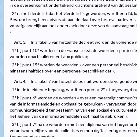
in de overeenkomst ondertekend krachtens artikel 8 van dit beslui
2° na het derde lid, dat het vierde lid is geworden, wordt een lid, l
Bestuur brengt een advies uit aan de Raad over het evaluatieversla
voorafgaandelijk aan het onderzoek door deze van de aanvraag om
».
Art. 3.
In artikel 5 van hetzelfde decreet worden de volgende w
1° bij punt 10° worden, in de Franse tekst, de woorden « particul
woorden « particulièrement aux publics »;
2° bij punt 15° worden de woorden « over een personeel beschik
minstens halftijds over een personeel beschikken dat ».
Art. 4.
In artikel 7 van hetzelfde besluit worden de volgende w
1° in de inleidende bepaling, wordt een punt « ,2° » toegevoegd tuss
2° bij punt 6° worden de woorden « over een meertalig communic
van de informatiemiddelen optimaal te gebruiken » vervangen door
communicatiebeleid ter bestemming van een sociaal en cultureel g
het geheel van de informatiemiddelen optimaal te gebruiken »;
3° bij punt 7° na de woorden « met een diploma van het hoger on
verantwoordelijke voor de collecties en hun digitalisering met een
toegevoegd te worden.