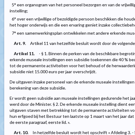
5° een organogram van het personeel bezorgen en van de vrijwilli
instelling;
6° over een vrijwillige of bezoldigde persoon beschikken die hou
het hoger onderwijs en die een ervaring geniet inzake collectiebeh
7° een samenwerkingsplan ontwikkelen met andere erkende museal
Art. 9.
Artikel 11 van hetzelfde besluit wordt door de volgende
Artikel 11.
- § 1. Binnen de perken van de beschikbare begroti
erkende museale instellingen een subsidie toekennen die 40 % be
tot de permanente activiteiten voor het behoud of de herwaarderi
subsidie niet 15.000 euro per jaar overschrijdt.
De uitgaven inzake personeel van de erkende museale instellingen
berekening van deze subsidie.
Er wordt geen subsidie aan museale instellingen gedurende het jaa
werd door de Minister. § 2. De erkende museale instelling dient ee
uitgaven staven met betrekking tot de permanente activiteiten v
hun erfgoed bij het Bestuur ten laatste op 1 maart van het jaar dat 
de eerste paragraaf, eerste lid. ».
Art. 10.
In hetzelfde besluit wordt het opschrift « Afdeling 3.