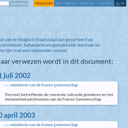
-
-
-
-
PRIVÉLEVEN
RSS
ABOUT
WEB LOG
CONTACT
NL
FR
ud van de Belgisch Staatsblad aan gesorteerd op
icatiedatum, behandeld om gemakkelijk leesbaar en
verrijkt met een relationele context.
aar verwezen wordt in dit document:
 juli 2002
ministerie van de franse gemeenschap
bron
Decreet betreffende de roerende culturele goederen en het
immaterieel patrimonium van de Franse Gemeenschap
0 april 2003
ministerie van de franse gemeenschap
bron