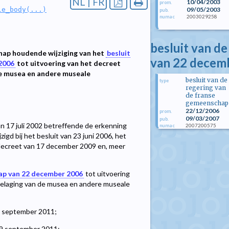
NL | FR
10/04/2003
prom.
09/05/2003
le_body(...)
pub.
2003029258
numac
besluit van d
chap houdende wijziging van het
besluit
van 22 decem
2006
tot uitvoering van het decreet
de musea en andere museale
besluit van de
type
regering van
de franse
gemeenschap
22/12/2006
prom.
09/03/2007
pub.
 17 juli 2002 betreffende de erkenning
2007200575
numac
gd bij het besluit van 23 juni 2006, het
 decreet van 17 december 2009 en, meer
hap van 22 december 2006
tot uitvoering
toelaging van de musea en andere museale
12 september 2011;
29 september 2011;