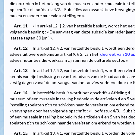
die optreden in het belang van de musea en andere museale instel
opschrift : « Hoofdstuk 4/2. - Subsidies aan associatieve beweging
musea en andere museale instellingen ».
Art. 11.
« In artikel 12, § 2, van hetzelfde besluit, wordt het 
volgende bepaling : « De aanvraag van deze subsidie kan ieder jaar
laatste tegen 30 juni. ».
Art. 12.
In artikel 12, § 2, van hetzelfde besluit, wordt een der
advies uit overeenkomstig artikel 9, § 2, van het
decreet van 10 ap
adviesinstanties die werkzaam zijn binnen de culturele sector. ».
Art. 13.
In artikel 12, § 2, van hetzelfde besluit, wordt een vier
kennis van zijn beslissing en van het advies van de Raad aan de aa
zestig dagen vanaf de ontvangst van het advies verleend door de R
Art. 14.
In hetzelfde besluit wordt het opschrift « Afdeling 4. 
museum of een museale instelling bedoeld in de artikelen 4 en 5 va
instelling toelaten zich te schikken naar de vereisten om erkend t
» vervangen door het volgende opschrift : « Hoofdstuk 4/3. - Subs
of een museale instelling bedoeld in de artikelen 4 en 5 van het dec
toelaten zich te schikken naar de vereisten om erkend te worden al
Art. 15.
In artikel 13, § 1, van hetzelfde besluit, worden de vo