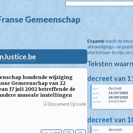
 Franse Gemeenschap  
Etaamb
biedt de inho
afkondigings- en publ
afprintbaar te zijn, en 
nJustice.be
Teksten waarn
decreet van 11
eenschap houdende wijziging
Franse Gemeenschap van 22
an 17 juli 2002 betreffende de
decreet
type
11/07/2002
prom.
andere museale instellingen
24/09/2002
pub.
2002029469
numac
decreet van 1
decreet
type