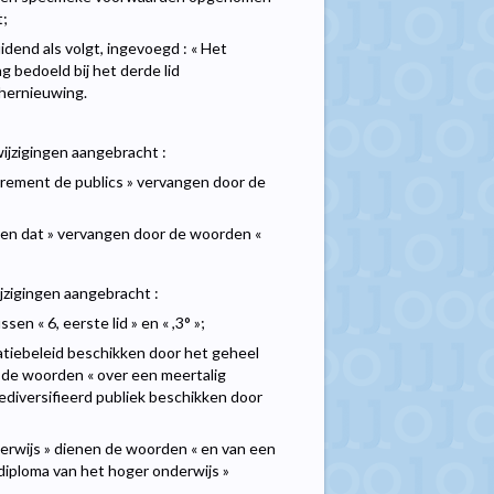
t;
uidend als volgt, ingevoegd : « Het
g bedoeld bij het derde lid
 hernieuwing.
ijzigingen aangebracht :
ièrement de publics » vervangen door de
ken dat » vervangen door de woorden «
ijzigingen aangebracht :
en « 6, eerste lid » en « ,3° »;
atiebeleid beschikken door het geheel
 de woorden « over een meertalig
ediversifieerd publiek beschikken door
derwijs » dienen de woorden « en van een
 diploma van het hoger onderwijs »