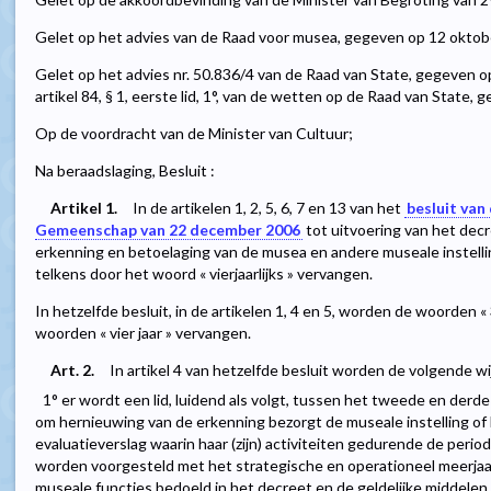
Gelet op het advies van de Raad voor musea, gegeven op 12 oktob
Gelet op het advies nr. 50.836/4 van de Raad van State, gegeven o
artikel 84, § 1, eerste lid, 1°, van de wetten op de Raad van State,
Op de voordracht van de Minister van Cultuur;
Na beraadslaging, Besluit :
Artikel 1.
In de artikelen 1, 2, 5, 6, 7 en 13 van het
besluit van
Gemeenschap van 22 december 2006
tot uitvoering van het decr
erkenning en betoelaging van de musea en andere museale instelling
telkens door het woord « vierjaarlijks » vervangen.
In hetzelfde besluit, in de artikelen 1, 4 en 5, worden de woorden « 3 
woorden « vier jaar » vervangen.
Art. 2.
In artikel 4 van hetzelfde besluit worden de volgende w
1° er wordt een lid, luidend als volgt, tussen het tweede en derde l
om hernieuwing van de erkenning bezorgt de museale instelling 
evaluatieverslag waarin haar (zijn) activiteiten gedurende de peri
worden voorgesteld met het strategische en operationeel meerjaarl
museale functies bedoeld in het decreet en de geldelijke middel