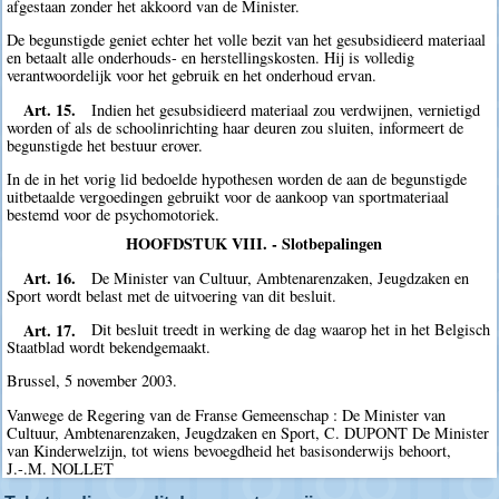
afgestaan zonder het akkoord van de Minister.
De begunstigde geniet echter het volle bezit van het gesubsidieerd materiaal
en betaalt alle onderhouds- en herstellingskosten. Hij is volledig
verantwoordelijk voor het gebruik en het onderhoud ervan.
Art. 15.
Indien het gesubsidieerd materiaal zou verdwijnen, vernietigd
worden of als de schoolinrichting haar deuren zou sluiten, informeert de
begunstigde het bestuur erover.
In de in het vorig lid bedoelde hypothesen worden de aan de begunstigde
uitbetaalde vergoedingen gebruikt voor de aankoop van sportmateriaal
bestemd voor de psychomotoriek.
HOOFDSTUK VIII. - Slotbepalingen
Art. 16.
De Minister van Cultuur, Ambtenarenzaken, Jeugdzaken en
Sport wordt belast met de uitvoering van dit besluit.
Art. 17.
Dit besluit treedt in werking de dag waarop het in het Belgisch
Staatblad wordt bekendgemaakt.
Brussel, 5 november 2003.
Vanwege de Regering van de Franse Gemeenschap : De Minister van
Cultuur, Ambtenarenzaken, Jeugdzaken en Sport, C. DUPONT De Minister
van Kinderwelzijn, tot wiens bevoegdheid het basisonderwijs behoort,
J.-.M. NOLLET