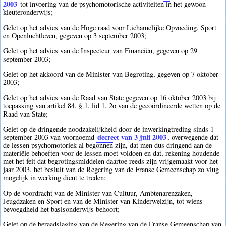
2003
tot invoering van de psychomotorische activiteiten in het gewoon
kleuteronderwijs;
Gelet op het advies van de Hoge raad voor Lichamelijke Opvoeding, Sport
en Openluchtleven, gegeven op 3 september 2003;
Gelet op het advies van de Inspecteur van Financiën, gegeven op 29
september 2003;
Gelet op het akkoord van de Minister van Begroting, gegeven op 7 oktober
2003;
Gelet op het advies van de Raad van State gegeven op 16 oktober 2003 bij
toepassing van artikel 84, § 1, lid 1, 2o van de gecoördineerde wetten op de
Raad van State;
Gelet op de dringende noodzakelijkheid door de inwerkingtreding sinds 1
decreet van 3 juli 2003
september 2003 van voornoemd
, overwegende dat
de lessen psychomotoriek al begonnen zijn, dat men dus dringend aan de
materiële behoeften voor de lessen moet voldoen en dat, rekening houdende
met het feit dat begrotingsmiddelen daartoe reeds zijn vrijgemaakt voor het
jaar 2003, het besluit van de Regering van de Franse Gemeenschap zo vlug
mogelijk in werking dient te treden;
Op de voordracht van de Minister van Cultuur, Ambtenarenzaken,
Jeugdzaken en Sport en van de Minister van Kinderwelzijn, tot wiens
bevoegdheid het basisonderwijs behoort;
Gelet op de beraadslaging van de Regering van de Franse Gemeenschap van