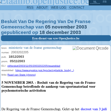
^
-
NL
FR
RSS
ABOUT
WEB LOG
CONTACT
Besluit Van De Regering Van De Franse
Gemeenschap van
05
november
2003
gepubliceerd op
18
december
2003
Een dienst van vzw OpenJustice.be
ministerie van de franse gemeenschap
bron
2003202205
numac
18/12/2003
pub.
05/11/2003
prom.
ELI
eli/besluit/2003/11/05/2003202205/staatsblad
staatsblad
https://www.ejustice.just.fgov.be/cgi/article_body(...)
links
Raad van State (chrono)
5 NOVEMBER 2003. - Besluit van de Regering van de Franse
Gemeenschap betreffende de aankoop van sportmateriaal voor
psychomotorische activiteiten
decreet van 3 juli
De Regering van de Franse Gemeenschap, Gelet op het