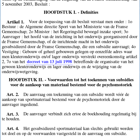
5 november 2003, Besluit :
HOOFDSTUK I. - Definities
Artikel 1.
Voor de toepassing van dit besluit verstaat men onder : 1o
Bestuur : de Algemene directie Sport van het Ministerie van de Franse
Gemeenschap; 2o Minister : het Regeringslid bevoegd inzake sport; 3o
Aanvrager : het hoofd van de inrichting in het onderwijs georganiseerd door
de Franse Gemeenschap, of de inrichtende macht in het onderwijs
gesubsidieerd door de Franse Gemeenschap, die een subsidie aanvraagt; 4o
Vestiging : Gebouw of geheel gebouwen gelegen op eenzelfde adres waar
men kleuteronderwijs en/of lager onderwijs verstrekt overeenkomstig artikel
decreet van 13 juli 1998
2, 7o van het
betreffende de organisatie van het
gewoon kleuteronderwijs en lager onderwijs en de wijziging van de
onderwijswetgeving.
HOOFDSTUK II. - Voorwaarden tot het toekennen van subsidies
voor de aankoop van materiaal bestemd voor de psychomotoriek
Art. 2.
De aanvraag om toekenning van een subsidie wordt vóór de
aankoop van sportmateriaal bestemd voor de psychomotoriek door de
aanvrager ingediend.
Art. 3.
De aanvrager verbindt zich ertoe de boekhouding regelmatig bij
te houden.
Art. 4.
Het gesubsidieerd sportmateriaal kan slechts gebruikt worden
tot doel en op de voorwaarden vastgesteld in de aanvraag om subsidie.