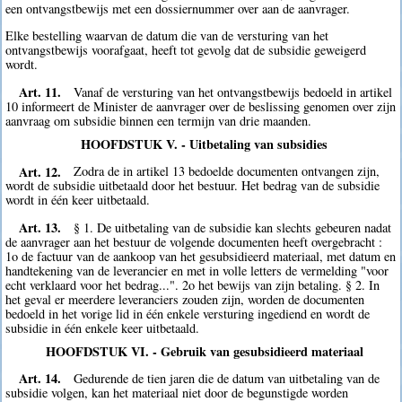
een ontvangstbewijs met een dossiernummer over aan de aanvrager.
Elke bestelling waarvan de datum die van de versturing van het
ontvangstbewijs voorafgaat, heeft tot gevolg dat de subsidie geweigerd
wordt.
Art. 11.
Vanaf de versturing van het ontvangstbewijs bedoeld in artikel
10 informeert de Minister de aanvrager over de beslissing genomen over zijn
aanvraag om subsidie binnen een termijn van drie maanden.
HOOFDSTUK V. - Uitbetaling van subsidies
Art. 12.
Zodra de in artikel 13 bedoelde documenten ontvangen zijn,
wordt de subsidie uitbetaald door het bestuur. Het bedrag van de subsidie
wordt in één keer uitbetaald.
Art. 13.
§ 1. De uitbetaling van de subsidie kan slechts gebeuren nadat
de aanvrager aan het bestuur de volgende documenten heeft overgebracht :
1o de factuur van de aankoop van het gesubsidieerd materiaal, met datum en
handtekening van de leverancier en met in volle letters de vermelding "voor
echt verklaard voor het bedrag...". 2o het bewijs van zijn betaling. § 2. In
het geval er meerdere leveranciers zouden zijn, worden de documenten
bedoeld in het vorige lid in één enkele versturing ingediend en wordt de
subsidie in één enkele keer uitbetaald.
HOOFDSTUK VI. - Gebruik van gesubsidieerd materiaal
Art. 14.
Gedurende de tien jaren die de datum van uitbetaling van de
subsidie volgen, kan het materiaal niet door de begunstigde worden