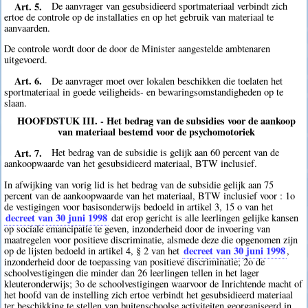
Art. 5.
De aanvrager van gesubsidieerd sportmateriaal verbindt zich
ertoe de controle op de installaties en op het gebruik van materiaal te
aanvaarden.
De controle wordt door de door de Minister aangestelde ambtenaren
uitgevoerd.
Art. 6.
De aanvrager moet over lokalen beschikken die toelaten het
sportmateriaal in goede veiligheids- en bewaringsomstandigheden op te
slaan.
HOOFDSTUK III. - Het bedrag van de subsidies voor de aankoop
van materiaal bestemd voor de psychomotoriek
Art. 7.
Het bedrag van de subsidie is gelijk aan 60 percent van de
aankoopwaarde van het gesubsidieerd materiaal, BTW inclusief.
In afwijking van vorig lid is het bedrag van de subsidie gelijk aan 75
percent van de aankoopwaarde van het materiaal, BTW inclusief voor : 1o
de vestigingen voor basisonderwijs bedoeld in artikel 3, 15 o van het
decreet van 30 juni 1998
dat erop gericht is alle leerlingen gelijke kansen
op sociale emancipatie te geven, inzonderheid door de invoering van
maatregelen voor positieve discriminatie, alsmede deze die opgenomen zijn
decreet van 30 juni 1998
op de lijsten bedoeld in artikel 4, § 2 van het
,
inzonderheid door de toepassing van positieve discriminatie; 2o de
schoolvestigingen die minder dan 26 leerlingen tellen in het lager
kleuteronderwijs; 3o de schoolvestigingen waarvoor de Inrichtende macht of
het hoofd van de instelling zich ertoe verbindt het gesubsidieerd materiaal
ter beschikking te stellen van buitenschoolse activiteiten georganiseerd in