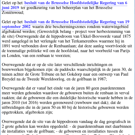
besluit van de Brusselse Hoofdstedelijke Regering van 6
Gelet op het
juni 2019
ter goedkeuring van het beheerplan van het Brusselse
Zoniënwoud;
besluit van de Brusselse Hoofdstedelijke Regering van 19
Gelet op het
september 2002
waarin drie beschermingszones rondom waterwingebied
afgebakend worden; (Gewestelijk belang - project voor herbestemming van
de site) Overwegende dat de hippodroom van Ukkel-Bosvoorde vanaf 1875
werd aangelegd in het verlengde van het Terkamerenbos waarmee hij in
1891 werd verbonden door de Renbaanlaan; dat deze aanleg voortvloeide uit
de toenmalige politieke wil om de hoofdstad, naar het voorbeeld van Parijs
en Londen, van een renbaan te voorzien;
Overwegende dat er op de site later verschillende inrichtingen en
bouwwerken bijgekomen zijn: de paddocks waarschijnlijk in de jaren 30, de
tuinen achter de Grote Tribune en het Gokdorp naar een ontwerp van Paul
Breydel na de Tweede Wereldoorlog, en de golfbaan in 1987;
Overwegende dat er vanaf het einde van de jaren 80 geen paardenrennen
meer werden gehouden waardoor de gebouwen buiten de renbaan in verval
raakten; dat de gebouwen die een duidelijke historische waarde hebben in de
jaren 2010 (tot 2016) werden gerenoveerd (ruwbouw met dak); dat de
uitbreidingen die in de jaren 50 en 80 bij de historische gebouwen werden
opgetrokken, afgebroken zijn;
Overwegende dat de site van de hippodroom vandaag de dag geografisch in
2 grote gehelen kan worden opgedeeld: - de paardenrenbaan met daarbinnen
de installaties van de golfbaan; - de gebouwen en installaties tussen de