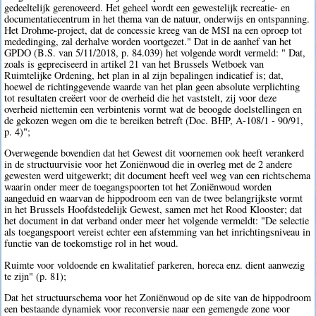
gedeeltelijk gerenoveerd. Het geheel wordt een gewestelijk recreatie- en
documentatiecentrum in het thema van de natuur, onderwijs en ontspanning.
Het Drohme-project, dat de concessie kreeg van de MSI na een oproep tot
mededinging, zal derhalve worden voortgezet." Dat in de aanhef van het
GPDO (B.S. van 5/11/2018, p. 84.039) het volgende wordt vermeld: " Dat,
zoals is gepreciseerd in artikel 21 van het Brussels Wetboek van
Ruimtelijke Ordening, het plan in al zijn bepalingen indicatief is; dat,
hoewel de richtinggevende waarde van het plan geen absolute verplichting
tot resultaten creëert voor de overheid die het vaststelt, zij voor deze
overheid niettemin een verbintenis vormt wat de beoogde doelstellingen en
de gekozen wegen om die te bereiken betreft (Doc. BHP, A-108/1 - 90/91,
p. 4)";
Overwegende bovendien dat het Gewest dit voornemen ook heeft verankerd
in de structuurvisie voor het Zoniënwoud die in overleg met de 2 andere
gewesten werd uitgewerkt; dit document heeft veel weg van een richtschema
waarin onder meer de toegangspoorten tot het Zoniënwoud worden
aangeduid en waarvan de hippodroom een van de twee belangrijkste vormt
in het Brussels Hoofdstedelijk Gewest, samen met het Rood Klooster; dat
het document in dat verband onder meer het volgende vermeldt: "De selectie
als toegangspoort vereist echter een afstemming van het inrichtingsniveau in
functie van de toekomstige rol in het woud.
Ruimte voor voldoende en kwalitatief parkeren, horeca enz. dient aanwezig
te zijn" (p. 81);
Dat het structuurschema voor het Zoniënwoud op de site van de hippodroom
een bestaande dynamiek voor reconversie naar een gemengde zone voor