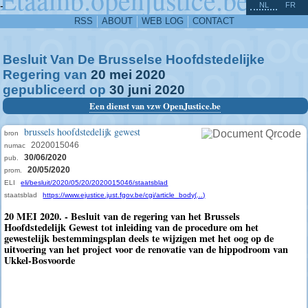
^
-
NL
FR
RSS
ABOUT
WEB LOG
CONTACT
Besluit Van De Brusselse Hoofdstedelijke
Regering van
20
mei
2020
gepubliceerd op
30
juni
2020
Een dienst van vzw OpenJustice.be
brussels hoofdstedelijk gewest
bron
2020015046
numac
30/06/2020
pub.
20/05/2020
prom.
ELI
eli/besluit/2020/05/20/2020015046/staatsblad
staatsblad
https://www.ejustice.just.fgov.be/cgi/article_body(...)
20 MEI 2020. - Besluit van de regering van het Brussels
Hoofdstedelijk Gewest tot inleiding van de procedure om het
gewestelijk bestemmingsplan deels te wijzigen met het oog op de
uitvoering van het project voor de renovatie van de hippodroom van
Ukkel-Bosvoorde