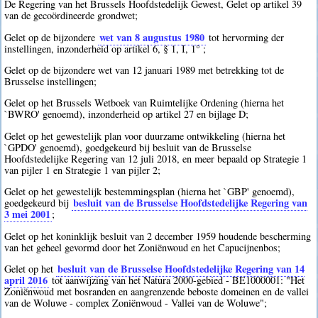
De Regering van het Brussels Hoofdstedelijk Gewest, Gelet op artikel 39
van de gecoördineerde grondwet;
wet van 8 augustus 1980
Gelet op de bijzondere
tot hervorming der
instellingen, inzonderheid op artikel 6, § 1, I, 1° ;
Gelet op de bijzondere wet van 12 januari 1989 met betrekking tot de
Brusselse instellingen;
Gelet op het Brussels Wetboek van Ruimtelijke Ordening (hierna het
`BWRO' genoemd), inzonderheid op artikel 27 en bijlage D;
Gelet op het gewestelijk plan voor duurzame ontwikkeling (hierna het
`GPDO' genoemd), goedgekeurd bij besluit van de Brusselse
Hoofdstedelijke Regering van 12 juli 2018, en meer bepaald op Strategie 1
van pijler 1 en Strategie 1 van pijler 2;
Gelet op het gewestelijk bestemmingsplan (hierna het `GBP' genoemd),
besluit van de Brusselse Hoofdstedelijke Regering van
goedgekeurd bij
3 mei 2001
;
Gelet op het koninklijk besluit van 2 december 1959 houdende bescherming
van het geheel gevormd door het Zoniënwoud en het Capucijnenbos;
besluit van de Brusselse Hoofdstedelijke Regering van 14
Gelet op het
april 2016
tot aanwijzing van het Natura 2000-gebied - BE1000001: "Het
Zoniënwoud met bosranden en aangrenzende beboste domeinen en de vallei
van de Woluwe - complex Zoniënwoud - Vallei van de Woluwe";