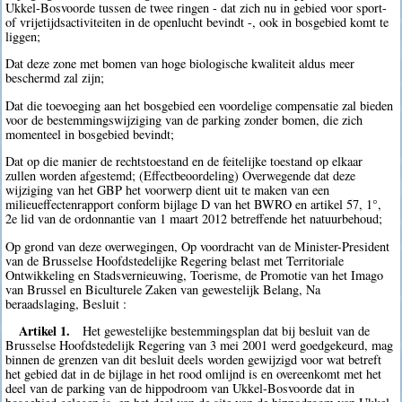
Ukkel-Bosvoorde tussen de twee ringen - dat zich nu in gebied voor sport-
of vrijetijdsactiviteiten in de openlucht bevindt -, ook in bosgebied komt te
liggen;
Dat deze zone met bomen van hoge biologische kwaliteit aldus meer
beschermd zal zijn;
Dat die toevoeging aan het bosgebied een voordelige compensatie zal bieden
voor de bestemmingswijziging van de parking zonder bomen, die zich
momenteel in bosgebied bevindt;
Dat op die manier de rechtstoestand en de feitelijke toestand op elkaar
zullen worden afgestemd; (Effectbeoordeling) Overwegende dat deze
wijziging van het GBP het voorwerp dient uit te maken van een
milieueffectenrapport conform bijlage D van het BWRO en artikel 57, 1°,
2e lid van de ordonnantie van 1 maart 2012 betreffende het natuurbehoud;
Op grond van deze overwegingen, Op voordracht van de Minister-President
van de Brusselse Hoofdstedelijke Regering belast met Territoriale
Ontwikkeling en Stadsvernieuwing, Toerisme, de Promotie van het Imago
van Brussel en Biculturele Zaken van gewestelijk Belang, Na
beraadslaging, Besluit :
Artikel 1.
Het gewestelijke bestemmingsplan dat bij besluit van de
Brusselse Hoofdstedelijk Regering van 3 mei 2001 werd goedgekeurd, mag
binnen de grenzen van dit besluit deels worden gewijzigd voor wat betreft
het gebied dat in de bijlage in het rood omlijnd is en overeenkomt met het
deel van de parking van de hippodroom van Ukkel-Bosvoorde dat in