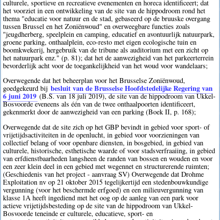
culturele, sportieve en recreatieve evenementen en horeca identificeert; dat
het voorziet in een ontwikkeling van de site van de hippodroom rond het
thema "educatie voor natuur en de stad, gebaseerd op de bruuske overgang
tussen Brussel en het Zoniënwoud" en overweegbare functies zoals
"jeugdherberg, speelplein en camping, educatief en avontuurlijk natuurpark,
groene parking, onthaalplein, eco-resto met eigen ecologische tuin en
boomkwekerij, hergebruik van de tribune als auditorium met een zicht op
het natuurpark enz." (p. 81); dat het de aanwezigheid van het parkeerterrein
bevorderlijk acht voor de toegankelijkheid van het woud voor wandelaars;
Overwegende dat het beheerplan voor het Brusselse Zoniënwoud,
besluit van de Brusselse Hoofdstedelijke Regering van
goedgekeurd bij
6 juni 2019
(B.S. van 18 juli 2019), de site van de hippodroom van Ukkel-
Bosvoorde eveneens als één van de twee onthaalpoorten identificeert,
gekenmerkt door de aanwezigheid van een parking (Boek II, p. 168);
Overwegende dat de site zich op het GBP bevindt in gebied voor sport- of
vrijetijdsactiviteiten in de openlucht, in gebied voor voorzieningen van
collectief belang of voor openbare diensten, in bosgebied, in gebied van
culturele, historische, esthetische waarde of voor stadsverfraaiing, in gebied
van erfdienstbaarheden langsheen de randen van bossen en wouden en voor
een zeer klein deel in een gebied met wegennet en structurerende ruimten;
(Geschiedenis van het project - aanvraag SV) Overwegende dat Drohme
Exploitation nv op 21 oktober 2015 tegelijkertijd een stedenbouwkundige
vergunning (voor het beschermde erfgoed) en een milieuvergunning van
klasse 1A heeft ingediend met het oog op de aanleg van een park voor
actieve vrijetijdsbesteding op de site van de hippodroom van Ukkel-
Bosvoorde teneinde er culturele, educatieve, sport- en