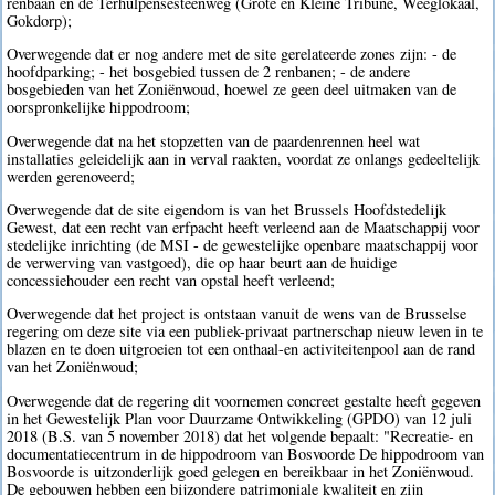
renbaan en de Terhulpensesteenweg (Grote en Kleine Tribune, Weeglokaal,
Gokdorp);
Overwegende dat er nog andere met de site gerelateerde zones zijn: - de
hoofdparking; - het bosgebied tussen de 2 renbanen; - de andere
bosgebieden van het Zoniënwoud, hoewel ze geen deel uitmaken van de
oorspronkelijke hippodroom;
Overwegende dat na het stopzetten van de paardenrennen heel wat
installaties geleidelijk aan in verval raakten, voordat ze onlangs gedeeltelijk
werden gerenoveerd;
Overwegende dat de site eigendom is van het Brussels Hoofdstedelijk
Gewest, dat een recht van erfpacht heeft verleend aan de Maatschappij voor
stedelijke inrichting (de MSI - de gewestelijke openbare maatschappij voor
de verwerving van vastgoed), die op haar beurt aan de huidige
concessiehouder een recht van opstal heeft verleend;
Overwegende dat het project is ontstaan vanuit de wens van de Brusselse
regering om deze site via een publiek-privaat partnerschap nieuw leven in te
blazen en te doen uitgroeien tot een onthaal-en activiteitenpool aan de rand
van het Zoniënwoud;
Overwegende dat de regering dit voornemen concreet gestalte heeft gegeven
in het Gewestelijk Plan voor Duurzame Ontwikkeling (GPDO) van 12 juli
2018 (B.S. van 5 november 2018) dat het volgende bepaalt: "Recreatie- en
documentatiecentrum in de hippodroom van Bosvoorde De hippodroom van
Bosvoorde is uitzonderlijk goed gelegen en bereikbaar in het Zoniënwoud.
De gebouwen hebben een bijzondere patrimoniale kwaliteit en zijn