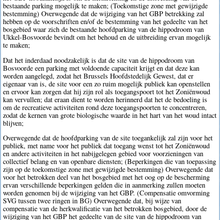
bestaande parking mogelijk te maken; (Toekomstige zone met gewijzigde
bestemming) Overwegende dat de wijziging van het GBP betrekking zal
hebben op de voorschriften en/of de bestemming van het gedeelte van het
bosgebied waar zich de bestaande hoofdparking van de hippodroom van
Ukkel-Bosvoorde bevindt om het behoud en de uitbreiding ervan mogelijk
te maken;
Dat het inderdaad noodzakelijk is dat de site van de hippodroom van
Bosvoorde een parking met voldoende capaciteit krijgt en dat deze kan
worden aangelegd, zodat het Brussels Hoofdstedelijk Gewest, dat er
eigenaar van is, de site voor een zo ruim mogelijk publiek kan openstellen
en ervoor kan zorgen dat hij zijn rol als toegangspoort tot het Zoniënwoud
kan vervullen; dat eraan dient te worden herinnerd dat het de bedoeling is
om de recreatieve activiteiten rond deze toegangspoorten te concentreren,
zodat de kernen van grote biologische waarde in het hart van het woud intact
blijven;
Overwegende dat de hoofdparking van de site toegankelijk zal zijn voor het
publiek, met name voor het publiek dat toegang wenst tot het Zoniënwoud
en andere activiteiten in het nabijgelegen gebied voor voorzieningen van
collectief belang en van openbare diensten; (Beperkingen die van toepassing
zijn op de toekomstige zone met gewijzigde bestemming) Overwegende dat
voor het betrokken deel van het bosgebied met het oog op de bescherming
ervan verschillende beperkingen gelden die in aanmerking zullen moeten
worden genomen bij de wijziging van het GBP. (Compensatie omvorming
SVG tussen twee ringen in BG) Overwegende dat, bij wijze van
compensatie van de herkwalificatie van het betrokken bosgebied, door de
wijziging van het GBP het gedeelte van de site van de hippodroom van