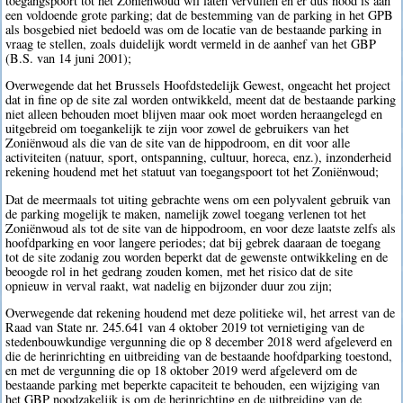
toegangspoort tot het Zoniënwoud wil laten vervullen en er dus nood is aan
een voldoende grote parking; dat de bestemming van de parking in het GPB
als bosgebied niet bedoeld was om de locatie van de bestaande parking in
vraag te stellen, zoals duidelijk wordt vermeld in de aanhef van het GBP
(B.S. van 14 juni 2001);
Overwegende dat het Brussels Hoofdstedelijk Gewest, ongeacht het project
dat in fine op de site zal worden ontwikkeld, meent dat de bestaande parking
niet alleen behouden moet blijven maar ook moet worden heraangelegd en
uitgebreid om toegankelijk te zijn voor zowel de gebruikers van het
Zoniënwoud als die van de site van de hippodroom, en dit voor alle
activiteiten (natuur, sport, ontspanning, cultuur, horeca, enz.), inzonderheid
rekening houdend met het statuut van toegangspoort tot het Zoniënwoud;
Dat de meermaals tot uiting gebrachte wens om een polyvalent gebruik van
de parking mogelijk te maken, namelijk zowel toegang verlenen tot het
Zoniënwoud als tot de site van de hippodroom, en voor deze laatste zelfs als
hoofdparking en voor langere periodes; dat bij gebrek daaraan de toegang
tot de site zodanig zou worden beperkt dat de gewenste ontwikkeling en de
beoogde rol in het gedrang zouden komen, met het risico dat de site
opnieuw in verval raakt, wat nadelig en bijzonder duur zou zijn;
Overwegende dat rekening houdend met deze politieke wil, het arrest van de
Raad van State nr. 245.641 van 4 oktober 2019 tot vernietiging van de
stedenbouwkundige vergunning die op 8 december 2018 werd afgeleverd en
die de herinrichting en uitbreiding van de bestaande hoofdparking toestond,
en met de vergunning die op 18 oktober 2019 werd afgeleverd om de
bestaande parking met beperkte capaciteit te behouden, een wijziging van
het GBP noodzakelijk is om de herinrichting en de uitbreiding van de