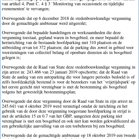
van artikel 4, Punt C. 4 § 3 `Monitoring van occasionele en tijdelijke
evenementen' te vervangen;
Overwegende dat op 6 december 2018 de stedenbouwkundige vergunning
door de gemachtigde ambtenaar werd uitgereikt;
Overwegende dat bepaalde handelingen en werkzaamheden die deze
vergunning toestaat, gepland waren in bosgebied, en meer bepaald de
herinrichting van de bestaande hoofdparking met 310 plaatsen en de
uitbreiding ervan tot 372 plaatsen; dat de parking dus zowel in gebied voor
voorzieningen van collectief belang of openbare diensten als in bosgebied
gelegen is;
Overwegende dat de Raad van State deze stedenbouwkundige vergunning in
zijn arrest nr. 243.466 van 23 januari 2019 opschortte; dat de Raad van
State de aanleg van een autoparking die voor langere periodes bedoeld is of
zelfs hoofdzakelijk bestemd is voor de bezoekers van het `vrijetijdspark' op
het eerste gezicht niet verenigbaar is met de bestemming als bosgebied
volgens het gewestelijk bestemmingsplan;
Overwegende dat deze vergunning door de Raad van State in zijn arrest nr.
245.641 van 4 oktober 2019 werd vernietigd omdat de inrichting en het
gebruik van de door deze vergunning toegestane hoofdparking in strijd is
met de artikelen 15 en 0.7 van het GBP, aangezien deze parking niet
verenigbaar is met een bosgebied en ook niet kan worden gekwalificeerd als
een gebruikelijke aanvulling van en een toebehoren bij een bosgebied;
Overwegende dat de gemachtigde ambtenaar op 18 oktober 2019 een tweede