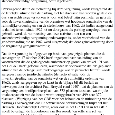
stedenbouwkundige vergunning heeft afgeleverd;
Overwegende dat in de toelichting bij deze vergunning wordt vastgesteld dat
de feitelijke situatie van de parking niet ter discussie kan worden gesteld en
dus van rechtswege verworven is voor wat betreft zijn perimeter en gebruik
vóór de inwerkingtreding van de organieke wet houdende organisatie van de
ruimtelijke ordening en van de stedenbouw van 1962; dat indien aangetoond
is dat het terrein sinds 1922 tot nu doorgaans als parking aangelegd was en
gebruikt werd, de voortzetting van deze activiteit niet aan een
stedenbouwkundige vergunning onderworpen is, onder voorbehoud van de
grindverharding die na 1962 werd uitgevoerd; dat deze grindverharding door
de vergunning geregulariseerd is;
Dat de vergunning is afgegeven op basis van gewijzigde plannen die de
aanvrager op 17 oktober 2019 heeft ingediend naar aanleiding van de
voorwaarden die de gedelegeerde ambtenaar op grond van artikel 191 van
het CoBAT heeft geformuleerd, waaronder de voorwaarde dat "de geplande
situatie van de belangrijkste parkeergarage wat de perimeter betreft, wordt
aangepast aan de juridische situatie (de facto situatie vóór de
inwerkingtreding van de organieke wet op de ruimtelijke ordening van
1962), zoals aangegeven op de kaart in de bijlage bij dit besluit en
ontworpen door de architect Paul Breydel rond 1940"; dat de plannen van de
vergunning een hoofdparkeerplaats van 372 plaatsen toestaan, waarbij de
totale capaciteit van de locatie wordt teruggebracht van 499 naar 372
plaatsen; (Wijziging van het GBP voor het behoud en de uitbreiding van de
parking) Overwegende dat uit bovenstaande ontwikkelingen blijkt dat het
Brussels Hoofdstedelijk Gewest, zoals ook in het GPDO en in het GBP
wordt bevestigd, de hippodroom van Bosvoorde ten volle zijn rol van