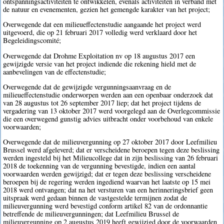
ontspanningsactiviteiten te ontwikkelen, evenals activiteiten in verband met
de natuur en evenementen, gezien het gemengde karakter van het project;
Overwegende dat een milieueffectenstudie aangaande het project werd
uitgevoerd, die op 21 februari 2017 volledig werd verklaard door het
Begeleidingscomité;
Overwegende dat Drohme Exploitation nv op 18 augustus 2017 een
gewijzigde versie van het project indiende die rekening hield met de
aanbevelingen van de effectenstudie;
Overwegende dat de gewijzigde vergunningsaanvraag en de
milieueffectenstudie onderworpen werden aan een openbaar onderzoek dat
van 28 augustus tot 26 september 2017 liep; dat het project tijdens de
vergadering van 13 oktober 2017 werd voorgelegd aan de Overlegcommissie
die een overwegend gunstig advies uitbracht onder voorbehoud van enkele
voorwaarden;
Overwegende dat de milieuvergunning op 27 oktober 2017 door Leefmilieu
Brussel werd afgeleverd; dat er verscheidene beroepen tegen deze beslissing
werden ingesteld bij het Milieucollege dat in zijn beslissing van 26 februari
2018 de toekenning van de vergunning bevestigde, indien een aantal
voorwaarden werden gewijzigd; dat er tegen deze beslissing verscheidene
beroepen bij de regering werden ingediend waarvan het laatste op 15 mei
2018 werd ontvangen; dat na het versturen van een herinneringsbrief geen
uitspraak werd gedaan binnen de vastgestelde termijnen zodat de
milieuvergunning werd bevestigd conform artikel 82 van de ordonnantie
betreffende de milieuvergunningen; dat Leefmilieu Brussel de
milieuvergunning op 2 augustus 2019 heeft gewijzigd door de voorwaarden