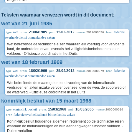
Teksten waarnaar verwezen wordt in dit document:
wet van 21 juni 1985
wet
federale
21/06/1985
15/02/2012
2012000076
type
prom.
pub.
numac
bron
overheidsdienst binnenlandse zaken
Wet betreffende de technische eisen waaraan elk voertuig voor vervoer te
land, de onderdelen ervan, evenals het veiligheidstoebehoren moeten
voldoen. - Officieuze coördinatie in het Duits
wet van 18 februari 1969
wet
federale
18/02/1969
25/04/2012
2012000279
type
prom.
pub.
numac
bron
overheidsdienst binnenlandse zaken
Wet betreffende de maatregelen ter uitvoering van de internationale
verdragen en akten inzake vervoer over zee, over de weg, de spoorweg of
de waterweg. - Officieuze coördinatie in het Duits
koninklijk besluit van 15 maart 1968
koninklijk besluit
15/03/1968
16/03/2005
2005000019
type
prom.
pub.
numac
federale overheidsdienst binnenlandse zaken
bron
Koninklijk besluit houdende algemeen reglement op de technische eisen
waaraan de motorvoertuigen en hun aanhangwagens moeten voldoen. -
Duitse vertaling