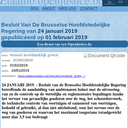
^
-
NL
FR
RSS
ABOUT
WEB LOG
CONTACT
Besluit Van De Brusselse Hoofdstedelijke
Regering van
24
januari
2019
gepubliceerd op
01
februari
2019
Een dienst van vzw OpenJustice.be
brussels hoofdstedelijk gewest
bron
2019010634
numac
01/02/2019
pub.
24/01/2019
prom.
staatsblad
https://www.ejustice.just.fgov.be/cgi/article_body(...)
24 JANUARI 2019. - Besluit van de Brusselse Hoofdstedelijke Regering
betreffende de aanduiding van ambtenaren belast met de uitvoering
van en de controle op de wettelijke en reglementaire bepalingen inzake
het vervoer van gevaarlijke goederen over de weg, het schoorderswerk,
de technische controle van voertuigen of samenstel van voertuigen,
bedoeld of gebruikt, al dan niet uitsluitend, voor het vervoer over de
weg van goederen en waarvan het maximaal toegestane totaalgewicht
meer dan 3,5 ton bedraagt