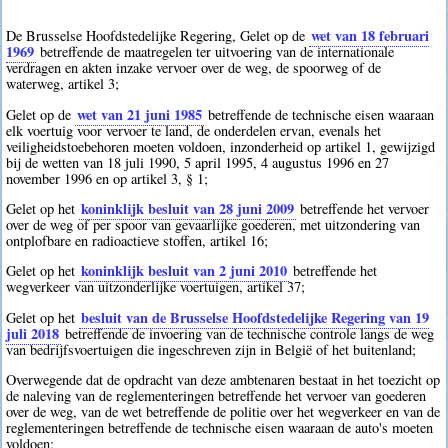
wet van 18 februari
De Brusselse Hoofdstedelijke Regering, Gelet op de
1969
betreffende de maatregelen ter uitvoering van de internationale
verdragen en akten inzake vervoer over de weg, de spoorweg of de
waterweg, artikel 3;
wet van 21 juni 1985
Gelet op de
betreffende de technische eisen waaraan
elk voertuig voor vervoer te land, de onderdelen ervan, evenals het
veiligheidstoebehoren moeten voldoen, inzonderheid op artikel 1, gewijzigd
bij de wetten van 18 juli 1990, 5 april 1995, 4 augustus 1996 en 27
november 1996 en op artikel 3, § 1;
koninklijk besluit van 28 juni 2009
Gelet op het
betreffende het vervoer
over de weg of per spoor van gevaarlijke goederen, met uitzondering van
ontplofbare en radioactieve stoffen, artikel 16;
koninklijk besluit van 2 juni 2010
Gelet op het
betreffende het
wegverkeer van uitzonderlijke voertuigen, artikel 37;
besluit van de Brusselse Hoofdstedelijke Regering van 19
Gelet op het
juli 2018
betreffende de invoering van de technische controle langs de weg
van bedrijfsvoertuigen die ingeschreven zijn in België of het buitenland;
Overwegende dat de opdracht van deze ambtenaren bestaat in het toezicht op
de naleving van de reglementeringen betreffende het vervoer van goederen
over de weg, van de wet betreffende de politie over het wegverkeer en van de
reglementeringen betreffende de technische eisen waaraan de auto's moeten
voldoen;