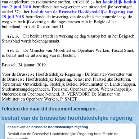
koninklijk besluit
van ontplofbare en radioactieve stoffen, artikel 16 ; - het
van 2 juni 2010
betreffende het wegverkeer van uitzonderlijke voertuigen,
besluit van de Brusselse Hoofdstedelijke Regering van
artikel 37; - het
19 juli 2018
betreffende de invoering van de technische controle langs de
weg van bedrijfsvoertuigen die ingeschreven zijn in België of het
buitenland, artikels 8 tot en met 11.
Art. 3.
Dit besluit treedt in werking de dag waarop het in het Belgisch
Staatsblad wordt bekendgemaakt.
Art. 4.
De Minister van Mobiliteit en Openbare Werken, Pascal Smet,
is belast met de uitvoering van dit besluit.
Brussel, 24 januari 2019.
Voor de Brusselse Hoofdstedelijke Regering : De Minister-Voorzitter van
de Brusselse Hoofdstedelijke Regering, belast met Plaatselijke Besturen,
Territoriale Ontwikkeling, Stedelijk Beleid, Monumenten en Landschappen,
Studentenaangelegenheden, Toerisme, Openbaar Ambt, Wetenschappelijk
Onderzoek en Openbare Netheid, R. VERVOORT De Minister van
Mobiliteit en Openbare Werken, P. SMET
Teksten die naar dit document verwijzen:
besluit van de brusselse hoofdstedelijke regering
besluit van de brusselse hoofdstedelijke regering
Besluit van de Brusselse Hoofdstedelijke Regering betreffende de
wegcontrole