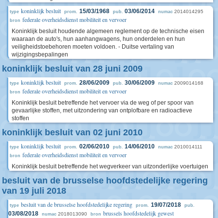
koninklijk besluit
15/03/1968
03/06/2014
2014014295
type
prom.
pub.
numac
federale overheidsdienst mobiliteit en vervoer
bron
Koninklijk besluit houdende algemeen reglement op de technische eisen
waaraan de auto's, hun aanhangwagens, hun onderdelen en hun
veiligheidstoebehoren moeten voldoen. - Duitse vertaling van
wijzigingsbepalingen
koninklijk besluit van 28 juni 2009
koninklijk besluit
28/06/2009
30/06/2009
2009014168
type
prom.
pub.
numac
federale overheidsdienst mobiliteit en vervoer
bron
Koninklijk besluit betreffende het vervoer via de weg of per spoor van
gevaarlijke stoffen, met uitzondering van ontplofbare en radioactieve
stoffen
koninklijk besluit van 02 juni 2010
koninklijk besluit
02/06/2010
14/06/2010
2010014111
type
prom.
pub.
numac
federale overheidsdienst mobiliteit en vervoer
bron
Koninklijk besluit betreffende het wegverkeer van uitzonderlijke voertuigen
besluit van de brusselse hoofdstedelijke regering
van 19 juli 2018
besluit van de brusselse hoofdstedelijke regering
19/07/2018
type
prom.
pub.
brussels hoofdstedelijk gewest
03/08/2018
2018013090
numac
bron