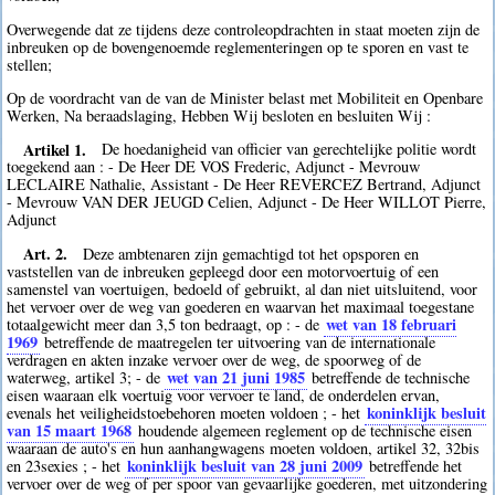
Overwegende dat ze tijdens deze controleopdrachten in staat moeten zijn de
inbreuken op de bovengenoemde reglementeringen op te sporen en vast te
stellen;
Op de voordracht van de van de Minister belast met Mobiliteit en Openbare
Werken, Na beraadslaging, Hebben Wij besloten en besluiten Wij :
Artikel 1.
De hoedanigheid van officier van gerechtelijke politie wordt
toegekend aan : - De Heer DE VOS Frederic, Adjunct - Mevrouw
LECLAIRE Nathalie, Assistant - De Heer REVERCEZ Bertrand, Adjunct
- Mevrouw VAN DER JEUGD Celien, Adjunct - De Heer WILLOT Pierre,
Adjunct
Art. 2.
Deze ambtenaren zijn gemachtigd tot het opsporen en
vaststellen van de inbreuken gepleegd door een motorvoertuig of een
samenstel van voertuigen, bedoeld of gebruikt, al dan niet uitsluitend, voor
het vervoer over de weg van goederen en waarvan het maximaal toegestane
wet van 18 februari
totaalgewicht meer dan 3,5 ton bedraagt, op : - de
1969
betreffende de maatregelen ter uitvoering van de internationale
verdragen en akten inzake vervoer over de weg, de spoorweg of de
wet van 21 juni 1985
waterweg, artikel 3; - de
betreffende de technische
eisen waaraan elk voertuig voor vervoer te land, de onderdelen ervan,
koninklijk besluit
evenals het veiligheidstoebehoren moeten voldoen ; - het
van 15 maart 1968
houdende algemeen reglement op de technische eisen
waaraan de auto's en hun aanhangwagens moeten voldoen, artikel 32, 32bis
koninklijk besluit van 28 juni 2009
en 23sexies ; - het
betreffende het
vervoer over de weg of per spoor van gevaarlijke goederen, met uitzondering