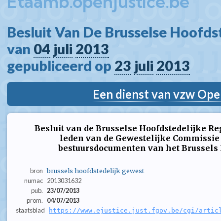
Etaamb.openjustice.be
Besluit Van De Brusselse Hoofdst
van 
04
juli
2013
gepubliceerd op 
23
juli
2013
Een dienst van vzw Ope
Besluit van de Brusselse Hoofdstedelijke Re
leden van de Gewestelijke Commissie 
bestuursdocumenten van het Brussels 
bron
brussels hoofdstedelijk gewest
numac
2013031632
pub.
23/07/2013
prom.
04/07/2013
staatsblad
https://www.ejustice.just.fgov.be/cgi/artic