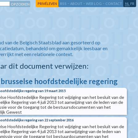
-
-
-
-
PRIVÉLEVEN
RSS
ABOUT
WEB LOG
CONTACT
NL
FR
ud van de Belgisch Staatsblad aan gesorteerd op
icatiedatum, behandeld om gemakkelijk leesbaar en
verrijkt met een relationele context.
aar dit document verwijzen:
 brusselse hoofdstedelijke regering
hoofdstedelijke regering van 19 maart 2015
lse Hoofdstedelijke Regering tot wijziging van het besluit van de
ijke Regering van 4 juli 2013 tot aanwijzing van de leden van de
sie voor de toegang tot de bestuursdocumenten van het
lijk Gewest
hoofdstedelijke regering van 22 september 2016
lse Hoofdstedelijke Regering tot wijziging van het besluit van de
ijke Regering van 4 juli 2013 tot aanwijziging van de leden van
missie voor de toegang tot bestuurdocumenten van het