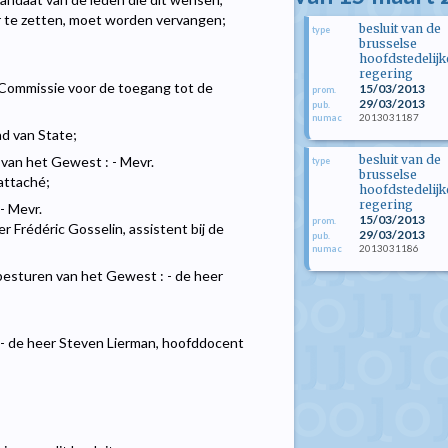
r te zetten, moet worden vervangen;
besluit van de
type
brusselse
hoofdstedelijk
regering
Commissie voor de toegang tot de
15/03/2013
prom.
29/03/2013
pub.
2013031187
numac
ad van State;
besluit van de
 van het Gewest : - Mevr.
type
brusselse
attaché;
hoofdstedelijk
regering
- Mevr.
15/03/2013
prom.
r Frédéric Gosselin, assistent bij de
29/03/2013
pub.
2013031186
numac
besturen van het Gewest : - de heer
 - de heer Steven Lierman, hoofddocent