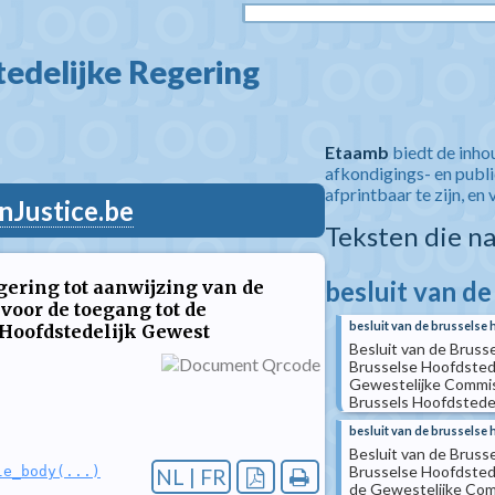
edelijke Regering  
Etaamb
biedt de inho
afkondigings- en publ
afprintbaar te zijn, en 
nJustice.be
Teksten die n
besluit van de
gering tot aanwijzing van de
voor de toegang tot de
besluit van de brusselse 
Hoofdstedelijk Gewest
Besluit van de Brusse
Brusselse Hoofdstedel
Gewestelijke Commis
Brussels Hoofdstede
besluit van de brusselse 
Besluit van de Brusse
Brusselse Hoofdstedel
le_body(...)
NL | FR
de Gewestelijke Com