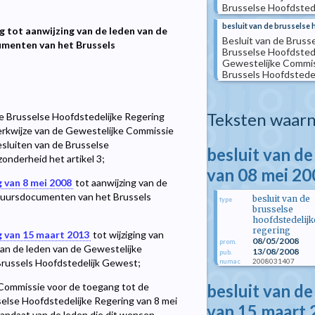
Brusselse Hoofdsted
besluit van de brusselse 
ng tot aanwijzing van de leden van de
Besluit van de Brusse
menten van het Brussels
Brusselse Hoofdstedel
Gewestelijke Commis
Brussels Hoofdstede
Teksten waarn
de Brusselse Hoofdstedelijke Regering
erkwijze van de Gewestelijke Commissie
sluiten van de Brusselse
besluit van de
onderheid het artikel 3;
van 08 mei 20
g van 8 mei 2008
tot aanwijzing van de
stuursdocumenten van het Brussels
besluit van de
type
brusselse
hoofdstedelijk
regering
g van 15 maart 2013
tot wijziging van
08/05/2008
prom.
 van de leden van de Gewestelijke
13/08/2008
pub.
2008031407
russels Hoofdstedelijk Gewest;
numac
besluit van de
Commissie voor de toegang tot de
lse Hoofdstedelijke Regering van 8 mei
van 15 maart
mandaat van de leden die dit wensen,