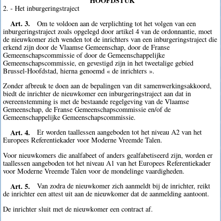
HOOFDSTUK
2. - Het inburgeringstraject
Art. 3.
Om te voldoen aan de verplichting tot het volgen van een
inburgeringstraject zoals opgelegd door artikel 4 van de ordonnantie, moet
de nieuwkomer zich wenden tot de inrichters van een inburgeringstraject die
erkend zijn door de Vlaamse Gemeenschap, door de Franse
Gemeenschapscommissie of door de Gemeenschappelijke
Gemeenschapscommissie, en gevestigd zijn in het tweetalige gebied
Brussel-Hoofdstad, hierna genoemd « de inrichters ».
Zonder afbreuk te doen aan de bepalingen van dit samenwerkingsakkoord,
biedt de inrichter de nieuwkomer een inburgeringstraject aan dat in
overeenstemming is met de bestaande regelgeving van de Vlaamse
Gemeenschap, de Franse Gemeenschapscommissie en/of de
Gemeenschappelijke Gemeenschapscommissie.
Art. 4.
Er worden taallessen aangeboden tot het niveau A2 van het
Europees Referentiekader voor Moderne Vreemde Talen.
Voor nieuwkomers die analfabeet of anders gealfabetiseerd zijn, worden er
taallessen aangeboden tot het niveau A1 van het Europees Referentiekader
voor Moderne Vreemde Talen voor de mondelinge vaardigheden.
Art. 5.
Van zodra de nieuwkomer zich aanmeldt bij de inrichter, reikt
de inrichter een attest uit aan de nieuwkomer dat de aanmelding aantoont.
De inrichter sluit met de nieuwkomer een contract af.