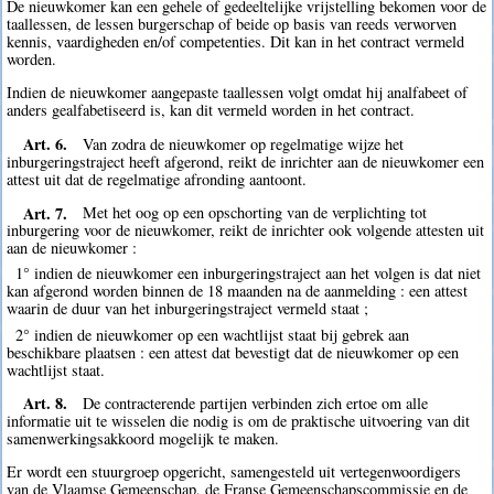
De nieuwkomer kan een gehele of gedeeltelijke vrijstelling bekomen voor de
taallessen, de lessen burgerschap of beide op basis van reeds verworven
kennis, vaardigheden en/of competenties. Dit kan in het contract vermeld
worden.
Indien de nieuwkomer aangepaste taallessen volgt omdat hij analfabeet of
anders gealfabetiseerd is, kan dit vermeld worden in het contract.
Art. 6.
Van zodra de nieuwkomer op regelmatige wijze het
inburgeringstraject heeft afgerond, reikt de inrichter aan de nieuwkomer een
attest uit dat de regelmatige afronding aantoont.
Art. 7.
Met het oog op een opschorting van de verplichting tot
inburgering voor de nieuwkomer, reikt de inrichter ook volgende attesten uit
aan de nieuwkomer :
1° indien de nieuwkomer een inburgeringstraject aan het volgen is dat niet
kan afgerond worden binnen de 18 maanden na de aanmelding : een attest
waarin de duur van het inburgeringstraject vermeld staat ;
2° indien de nieuwkomer op een wachtlijst staat bij gebrek aan
beschikbare plaatsen : een attest dat bevestigt dat de nieuwkomer op een
wachtlijst staat.
Art. 8.
De contracterende partijen verbinden zich ertoe om alle
informatie uit te wisselen die nodig is om de praktische uitvoering van dit
samenwerkingsakkoord mogelijk te maken.
Er wordt een stuurgroep opgericht, samengesteld uit vertegenwoordigers
van de Vlaamse Gemeenschap, de Franse Gemeenschapscommissie en de