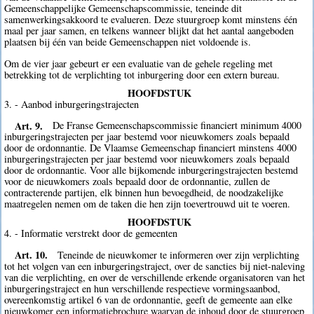
Gemeenschappelijke Gemeenschapscommissie, teneinde dit
samenwerkingsakkoord te evalueren. Deze stuurgroep komt minstens één
maal per jaar samen, en telkens wanneer blijkt dat het aantal aangeboden
plaatsen bij één van beide Gemeenschappen niet voldoende is.
Om de vier jaar gebeurt er een evaluatie van de gehele regeling met
betrekking tot de verplichting tot inburgering door een extern bureau.
HOOFDSTUK
3. - Aanbod inburgeringstrajecten
Art. 9.
De Franse Gemeenschapscommissie financiert minimum 4000
inburgeringstrajecten per jaar bestemd voor nieuwkomers zoals bepaald
door de ordonnantie. De Vlaamse Gemeenschap financiert minstens 4000
inburgeringstrajecten per jaar bestemd voor nieuwkomers zoals bepaald
door de ordonnantie. Voor alle bijkomende inburgeringstrajecten bestemd
voor de nieuwkomers zoals bepaald door de ordonnantie, zullen de
contracterende partijen, elk binnen hun bevoegdheid, de noodzakelijke
maatregelen nemen om de taken die hen zijn toevertrouwd uit te voeren.
HOOFDSTUK
4. - Informatie verstrekt door de gemeenten
Art. 10.
Teneinde de nieuwkomer te informeren over zijn verplichting
tot het volgen van een inburgeringstraject, over de sancties bij niet-naleving
van die verplichting, en over de verschillende erkende organisatoren van het
inburgeringstraject en hun verschillende respectieve vormingsaanbod,
overeenkomstig artikel 6 van de ordonnantie, geeft de gemeente aan elke
nieuwkomer een informatiebrochure waarvan de inhoud door de stuurgroep