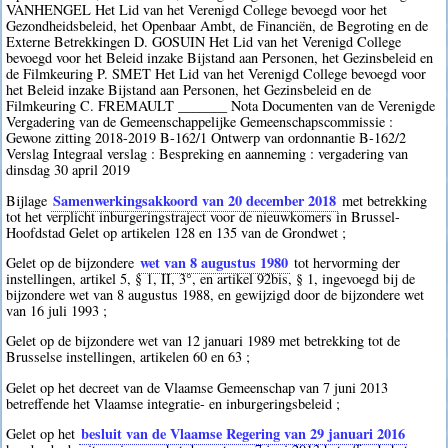
VANHENGEL Het Lid van het Verenigd College bevoegd voor het
Gezondheidsbeleid, het Openbaar Ambt, de Financiën, de Begroting en de
Externe Betrekkingen D. GOSUIN Het Lid van het Verenigd College
bevoegd voor het Beleid inzake Bijstand aan Personen, het Gezinsbeleid en
de Filmkeuring P. SMET Het Lid van het Verenigd College bevoegd voor
het Beleid inzake Bijstand aan Personen, het Gezinsbeleid en de
Filmkeuring C. FREMAULT _______ Nota Documenten van de Verenigde
Vergadering van de Gemeenschappelijke Gemeenschapscommissie :
Gewone zitting 2018-2019 B-162/1 Ontwerp van ordonnantie B-162/2
Verslag Integraal verslag : Bespreking en aanneming : vergadering van
dinsdag 30 april 2019
Samenwerkingsakkoord van 20 december 2018
Bijlage
met betrekking
tot het verplicht inburgeringstraject voor de nieuwkomers in Brussel-
Hoofdstad Gelet op artikelen 128 en 135 van de Grondwet ;
wet van 8 augustus 1980
Gelet op de bijzondere
tot hervorming der
instellingen, artikel 5, § 1, II, 3°, en artikel 92bis, § 1, ingevoegd bij de
bijzondere wet van 8 augustus 1988, en gewijzigd door de bijzondere wet
van 16 juli 1993 ;
Gelet op de bijzondere wet van 12 januari 1989 met betrekking tot de
Brusselse instellingen, artikelen 60 en 63 ;
Gelet op het decreet van de Vlaamse Gemeenschap van 7 juni 2013
betreffende het Vlaamse integratie- en inburgeringsbeleid ;
besluit van de Vlaamse Regering van 29 januari 2016
Gelet op het