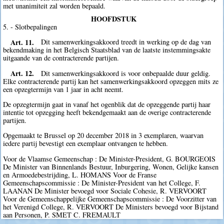
met unanimiteit zal worden bepaald.
HOOFDSTUK
5. - Slotbepalingen
Art. 11.
Dit samenwerkingsakkoord treedt in werking op de dag van
bekendmaking in het Belgisch Staatsblad van de laatste instemmingsakte
uitgaande van de contracterende partijen.
Art. 12.
Dit samenwerkingsakkoord is voor onbepaalde duur geldig.
Elke contracterende partij kan het samenwerkingsakkoord opzeggen mits ze
een opzegtermijn van 1 jaar in acht neemt.
De opzegtermijn gaat in vanaf het ogenblik dat de opzeggende partij haar
intentie tot opzegging heeft bekendgemaakt aan de overige contracterende
partijen.
Opgemaakt te Brussel op 20 december 2018 in 3 exemplaren, waarvan
iedere partij bevestigt een exemplaar ontvangen te hebben.
Voor de Vlaamse Gemeenschap : De Minister-President, G. BOURGEOIS
De Minister van Binnenlands Bestuur, Inburgering, Wonen, Gelijke kansen
en Armoedebestrijding, L. HOMANS Voor de Franse
Gemeenschapscommissie : De Minister-President van het College, F.
LAANAN De Minister bevoegd voor Sociale Cohesie, R. VERVOORT
Voor de Gemeenschappelijke Gemeenschapscommissie : De Voorzitter van
het Verenigd College, R. VERVOORT De Ministers bevoegd voor Bijstand
aan Personen, P. SMET C. FREMAULT