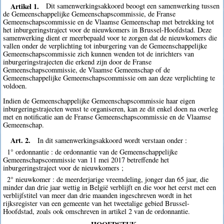
Artikel 1.
Dit samenwerkingsakkoord beoogt een samenwerking tussen
de Gemeenschappelijke Gemeenschapscommissie, de Franse
Gemeenschapscommissie en de Vlaamse Gemeenschap met betrekking tot
het inburgeringstraject voor de nieuwkomers in Brussel-Hoofdstad. Deze
samenwerking dient er meerbepaald voor te zorgen dat de nieuwkomers die
vallen onder de verplichting tot inburgering van de Gemeenschappelijke
Gemeenschapscommissie zich kunnen wenden tot de inrichters van
inburgeringstrajecten die erkend zijn door de Franse
Gemeenschapscommissie, de Vlaamse Gemeenschap of de
Gemeenschappelijke Gemeenschapscommissie om aan deze verplichting te
voldoen.
Indien de Gemeenschappelijke Gemeenschapscommissie haar eigen
inburgeringstrajecten wenst te organiseren, kan ze dit enkel doen na overleg
met en notificatie aan de Franse Gemeenschapscommissie en de Vlaamse
Gemeenschap.
Art. 2.
In dit samenwerkingsakkoord wordt verstaan onder :
1° ordonnantie : de ordonnantie van de Gemeenschappelijke
Gemeenschapscommissie van 11 mei 2017 betreffende het
inburgeringstraject voor de nieuwkomers ;
2° nieuwkomer : de meerderjarige vreemdeling, jonger dan 65 jaar, die
minder dan drie jaar wettig in België verblijft en die voor het eerst met een
verblijfstitel van meer dan drie maanden ingeschreven wordt in het
rijksregister van een gemeente van het tweetalige gebied Brussel-
Hoofdstad, zoals ook omschreven in artikel 2 van de ordonnantie.