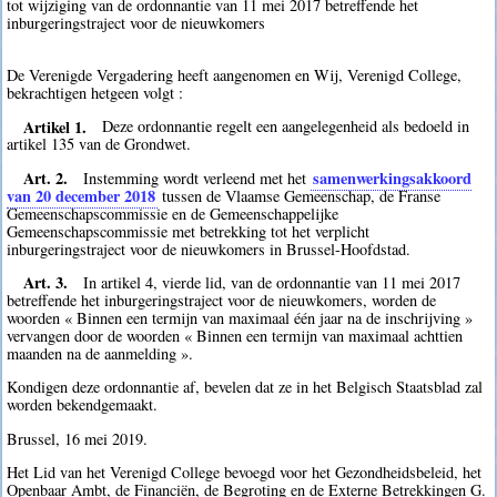
tot wijziging van de ordonnantie van 11 mei 2017 betreffende het
inburgeringstraject voor de nieuwkomers
De Verenigde Vergadering heeft aangenomen en Wij, Verenigd College,
bekrachtigen hetgeen volgt :
Artikel 1.
Deze ordonnantie regelt een aangelegenheid als bedoeld in
artikel 135 van de Grondwet.
Art. 2.
samenwerkingsakkoord
Instemming wordt verleend met het
van 20 december 2018
tussen de Vlaamse Gemeenschap, de Franse
Gemeenschapscommissie en de Gemeenschappelijke
Gemeenschapscommissie met betrekking tot het verplicht
inburgeringstraject voor de nieuwkomers in Brussel-Hoofdstad.
Art. 3.
In artikel 4, vierde lid, van de ordonnantie van 11 mei 2017
betreffende het inburgeringstraject voor de nieuwkomers, worden de
woorden « Binnen een termijn van maximaal één jaar na de inschrijving »
vervangen door de woorden « Binnen een termijn van maximaal achttien
maanden na de aanmelding ».
Kondigen deze ordonnantie af, bevelen dat ze in het Belgisch Staatsblad zal
worden bekendgemaakt.
Brussel, 16 mei 2019.
Het Lid van het Verenigd College bevoegd voor het Gezondheidsbeleid, het
Openbaar Ambt, de Financiën, de Begroting en de Externe Betrekkingen G.