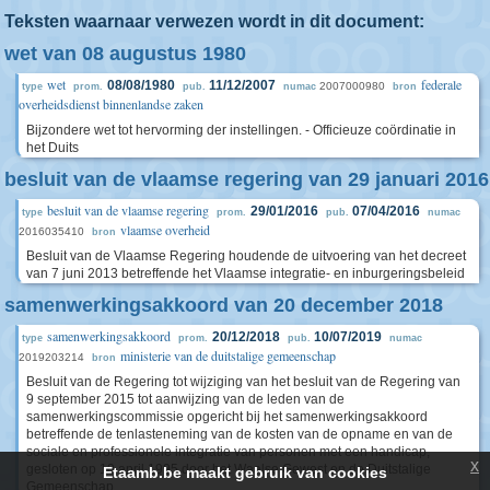
Teksten waarnaar verwezen wordt in dit document:
wet van 08 augustus 1980
wet
federale
08/08/1980
11/12/2007
2007000980
type
prom.
pub.
numac
bron
overheidsdienst binnenlandse zaken
Bijzondere wet tot hervorming der instellingen. - Officieuze coördinatie in
het Duits
besluit van de vlaamse regering van 29 januari 2016
besluit van de vlaamse regering
29/01/2016
07/04/2016
type
prom.
pub.
numac
vlaamse overheid
2016035410
bron
Besluit van de Vlaamse Regering houdende de uitvoering van het decreet
van 7 juni 2013 betreffende het Vlaamse integratie- en inburgeringsbeleid
samenwerkingsakkoord van 20 december 2018
samenwerkingsakkoord
20/12/2018
10/07/2019
type
prom.
pub.
numac
ministerie van de duitstalige gemeenschap
2019203214
bron
Besluit van de Regering tot wijziging van het besluit van de Regering van
9 september 2015 tot aanwijzing van de leden van de
samenwerkingscommissie opgericht bij het samenwerkingsakkoord
betreffende de tenlasteneming van de kosten van de opname en van de
sociale en professionele integratie van personen met een handicap,
x
gesloten op 10 april 1995 door het Waalse Gewest en de Duitstalige
Etaamb.be maakt gebruik van cookies
Gemeenschap