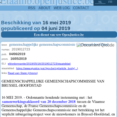
^
-
NL
FR
RSS
ABOUT
WEB LOG
CONTACT
Beschikking van
16
mei
2019
gepubliceerd op
04
juni
2019
Een dienst van vzw OpenJustice.be
gemeenschappelijke gemeenschapscommissie van brussel-hoofdstad
bron
2019012723
numac
04/06/2019
pub.
16/05/2019
prom.
ELI
eli/ordonnantie/2019/05/16/2019012723/staatsblad
staatsblad
https://www.ejustice.just.fgov.be/cgi/article_body(...)
links
Raad van State (chrono)
GEMEENSCHAPPELIJKE GEMEENSCHAPSCOMMISSIE VAN
BRUSSEL-HOOFDSTAD
16 MEI 2019. - Ordonnantie houdende instemming met : het
samenwerkingsakkoord van 20 december 2018
tussen de Vlaamse
Gemeenschap, de Franse Gemeenschapscommissie en de
Gemeenschappelijke Gemeenschapscommissie met betrekking tot het
verplicht inburgeringstraject voor de nieuwkomers in Brussel-Hoofdstad, en