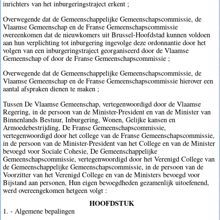
inrichters van het inburgeringstraject erkent ;
Overwegende dat de Gemeenschappelijke Gemeenschapscommissie, de
Vlaamse Gemeenschap en de Franse Gemeenschapscommissie
overeenkomen dat de nieuwkomers uit Brussel-Hoofdstad kunnen voldoen
aan hun verplichting tot inburgering ingevolge deze ordonnantie door het
volgen van een inburgeringstraject georganiseerd door de Vlaamse
Gemeenschap of door de Franse Gemeenschapscommissie ;
Overwegende dat de Gemeenschappelijke Gemeenschapscommissie, de
Vlaamse Gemeenschap en de Franse Gemeenschapscommissie hierover een
aantal afspraken dienen te maken ;
Tussen De Vlaamse Gemeenschap, vertegenwoordigd door de Vlaamse
Regering, in de persoon van de Minister-President en van de Minister van
Binnenlands Bestuur, Inburgering, Wonen, Gelijke kansen en
Armoedebestrijding, De Franse Gemeenschapscommissie,
vertegenwoordigd door het college van de Franse Gemeenschapscommissie,
in de persoon van de Minister-President van het College en van de Minister
bevoegd voor Sociale Cohesie, De Gemeenschappelijke
Gemeenschapscommissie, vertegenwoordigd door het Verenigd College van
de Gemeenschappelijke Gemeenschapscommissie, in de persoon van de
Voorzitter van het Verenigd College en van de Ministers bevoegd voor
Bijstand aan personen, Hun eigen bevoegdheden gezamenlijk uitoefenend,
werd overeengekomen hetgeen volgt :
HOOFDSTUK
1. - Algemene bepalingen