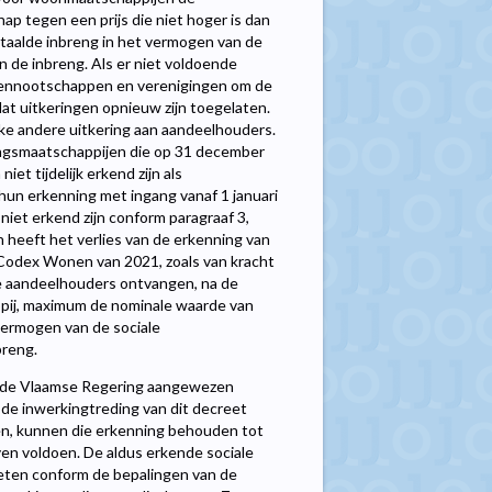
p tegen een prijs die niet hoger is dan
taalde inbreng in het vermogen van de
n de inbreng. Als er niet voldoende
 vennootschappen en verenigingen om de
dat uitkeringen opnieuw zijn toegelaten.
lke andere uitkering aan aandeelhouders.
tingsmaatschappijen die op 31 december
et tijdelijk erkend zijn als
un erkenning met ingang vanaf 1 januari
niet erkend zijn conform paragraaf 3,
n heeft het verlies van de erkenning van
 Codex Wonen van 2021, zoals van kracht
De aandeelhouders ontvangen, na de
ppij, maximum de nominale waarde van
vermogen van de sociale
breng.
or de Vlaamse Regering aangewezen
 de inwerkingtreding van dit decreet
en, kunnen die erkenning behouden tot
jven voldoen. De aldus erkende sociale
ieten conform de bepalingen van de