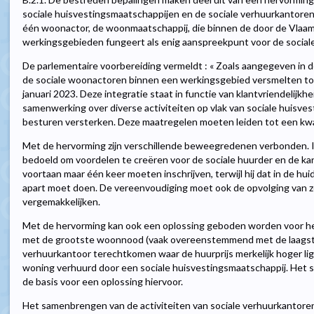
sociale huisvestingsmaatschappijen en de sociale verhuurkantoren
één woonactor, de woonmaatschappij, die binnen de door de Vlaam
werkingsgebieden fungeert als enig aanspreekpunt voor de sociale
De parlementaire voorbereiding vermeldt : « Zoals aangegeven in 
de sociale woonactoren binnen een werkingsgebied versmelten to
januari 2023. Deze integratie staat in functie van klantvriendelijk
samenwerking over diverse activiteiten op vlak van sociale huisvesti
besturen versterken. Deze maatregelen moeten leiden tot een kwal
Met de hervorming zijn verschillende beweegredenen verbonden. In
bedoeld om voordelen te creëren voor de sociale huurder en de kandi
voortaan maar één keer moeten inschrijven, terwijl hij dat in de hui
apart moet doen. De vereenvoudiging moet ook de opvolging van z
vergemakkelijken.
Met de hervorming kan ook een oplossing geboden worden voor he
met de grootste woonnood (vaak overeenstemmend met de laagste 
verhuurkantoor terechtkomen waar de huurprijs merkelijk hoger li
woning verhuurd door een sociale huisvestingsmaatschappij. Het s
de basis voor een oplossing hiervoor.
Het samenbrengen van de activiteiten van sociale verhuurkantore