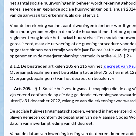
het aantal sociale huurwoningen in beheer wordt rekening gehou
gerealiseerde en geplande sociale huurwoningen op 1 januari 2024
van de aanvraag tot erkenning, als die later valt.
Voor de berekening van het aantal woningen in beheer wordt ge
die in huur genomen zijn op de private huurmarkt met het oog op 
reglementering inzake het sociaal huurstelsel. Een sociale huurwoni
gerealiseerd, maar de uitvoering of de gunningsprocedure voor de 
opgestart binnen een termijn van drie jaar. De realisatie van de g
opgenomen in de meerjarenplanning, vermeld in artikel 4.13, § 2 ».
B.1.2. De bestreden artikelen 205 en 215 van het
decreet van 9 ju
Overgangsbepalingen met betrekking tot artikel 72 tot en met 129 
Overgangsbepalingen ») van het decreet en bepalen : «
Art. 205.
§ 1. Sociale huisvestingsmaatschappijen die de dag v
zijn erkend conform de op die dag geldende erkenningsvoorwaard
uiterlijk 31 december 2022, zolang ze aan die erkenningsvoorwaard
De sociale huisvestingsmaatschappijen, vermeld in het eerste lid, 
blijven genieten conform de bepalingen van de Vlaamse Codex Won
datum van inwerkingtreding van dit decreet.
Vanaf de datum van inwerkingtreding van dit decreet kunnen ande