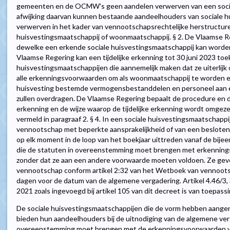
gemeenten en de OCMW's geen aandelen verwerven van een social
afwijking daarvan kunnen bestaande aandeelhouders van sociale 
verwerven in het kader van vennootschapsrechtelijke herstructure
huisvestingsmaatschappij of woonmaatschappij. § 2. De Vlaamse R
dewelke een erkende sociale huisvestingsmaatschappij kan worden
Vlaamse Regering kan een tijdelijke erkenning tot 30 juni 2023 to
huisvestingsmaatschappijen die aannemelijk maken dat ze uiterlijk o
alle erkenningsvoorwaarden om als woonmaatschappij te worden erk
huisvesting bestemde vermogensbestanddelen en personeel aan
zullen overdragen. De Vlaamse Regering bepaalt de procedure en d
erkenning en de wijze waarop de tijdelijke erkenning wordt omgezet
vermeld in paragraaf 2. § 4. In een sociale huisvestingsmaatschap
vennootschap met beperkte aansprakelijkheid of van een beslot
op elk moment in de loop van het boekjaar uittreden vanaf de bij
die de statuten in overeenstemming moet brengen met erkennin
zonder dat ze aan een andere voorwaarde moeten voldoen. Ze geve
vennootschap conform artikel 2:32 van het Wetboek van vennootsch
dagen voor de datum van de algemene vergadering. Artikel 4.46/3
2021 zoals ingevoegd bij artikel 105 van dit decreet is van toepassi
De sociale huisvestingsmaatschappijen die de vorm hebben aang
bieden hun aandeelhouders bij de uitnodiging van de algemene ver
overeenstemming moet brengen met de erkenningsvoorwaarden 