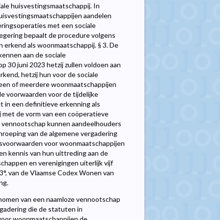
e huisvestingsmaatschappij. In
huisvestingsmaatschappijen aandelen
ringsoperaties met een sociale
egering bepaalt de procedure volgens
 erkend als woonmaatschappij. § 3. De
ekennen aan de sociale
p 30 juni 2023 hetzij zullen voldoen aan
end, hetzij hun voor de sociale
 een of meerdere woonmaatschappijen
e voorwaarden voor de tijdelijke
 in een definitieve erkenning als
pij met de vorm van een coöperatieve
en vennootschap kunnen aandeelhouders
eenroeping van de algemene vergadering
gsvoorwaarden voor woonmaatschappijen
n kennis van hun uittreding aan de
appen en verenigingen uiterlijk vijf
, 3°, van de Vlaamse Codex Wonen van
ng.
enomen van een naamloze vennootschap
gadering die de statuten in
voor woonmaatschappijen de