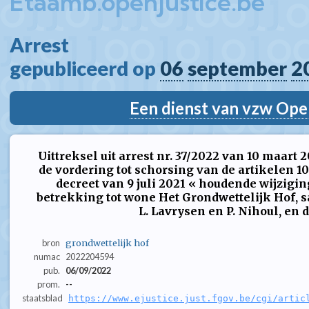
Etaamb.openjustice.be
Arrest  
gepubliceerd op 
06
september
2
Een dienst van vzw Ope
Uittreksel uit arrest nr. 37/2022 van 10 maart
de vordering tot schorsing van de artikelen 1
decreet van 9 juli 2021 « houdende wijzigi
betrekking tot wone Het Grondwettelijk Hof, s
L. Lavrysen en P. Nihoul, en de
bron
grondwettelijk hof
numac
2022204594
pub.
06/09/2022
prom.
--
staatsblad
https://www.ejustice.just.fgov.be/cgi/artic