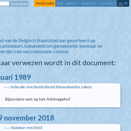
-
-
-
-
PRIVÉLEVEN
RSS
ABOUT
WEB LOG
CONTACT
NL
FR
ud van de Belgisch Staatsblad aan gesorteerd op
icatiedatum, behandeld om gemakkelijk leesbaar en
verrijkt met een relationele context.
aar verwezen wordt in dit document:
nuari 1989
federale overheidsdienst binnenlandse zaken
bron
Bijzondere wet op het Arbitragehof
09 november 2018
vlaamse overheid
bron