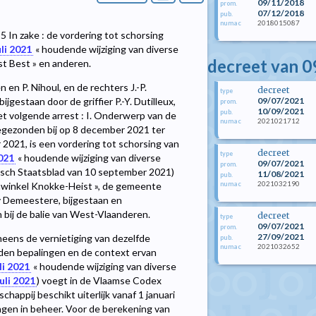
09/11/2018
prom.
07/12/2018
pub.
2018015087
numac
 In zake : de vordering tot schorsing
li 2021
« houdende wijziging van diverse
decreet van 09
st Best » en anderen.
en P. Nihoul, en de rechters J.-P.
decreet
type
09/07/2021
gestaan door de griffier P.-Y. Dutilleux,
prom.
10/09/2021
pub.
het volgende arrest : I. Onderwerp van de
2021021712
numac
toegezonden bij op 8 december 2021 ter
 2021, is een vordering tot schorsing van
decreet
type
2021
« houdende wijziging van diverse
09/07/2021
prom.
isch Staatsblad van 10 september 2021)
11/08/2021
pub.
2021032190
numac
onwinkel Knokke-Heist », de gemeente
y Demeestere, bijgestaan en
 bij de balie van West-Vlaanderen.
decreet
type
09/07/2021
prom.
27/09/2021
neens de vernietiging van dezelfde
pub.
2021032652
numac
treden bepalingen en de context ervan
li 2021
« houdende wijziging van diverse
uli 2021
) voegt in de Vlaamse Codex
happij beschikt uiterlijk vanaf 1 januari
gen in beheer. Voor de berekening van