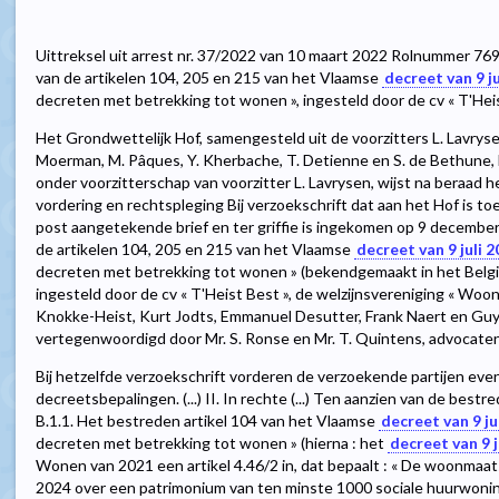
Uittreksel uit arrest nr. 37/2022 van 10 maart 2022 Rolnummer 7695
van de artikelen 104, 205 en 215 van het Vlaamse
decreet van 9 ju
decreten met betrekking tot wonen », ingesteld door de cv « T'Hei
Het Grondwettelijk Hof, samengesteld uit de voorzitters L. Lavrysen 
Moerman, M. Pâques, Y. Kherbache, T. Detienne en S. de Bethune, bij
onder voorzitterschap van voorzitter L. Lavrysen, wijst na beraad 
vordering en rechtspleging Bij verzoekschrift dat aan het Hof is 
post aangetekende brief en ter griffie is ingekomen op 9 december
de artikelen 104, 205 en 215 van het Vlaamse
decreet van 9 juli 
decreten met betrekking tot wonen » (bekendgemaakt in het Belg
ingesteld door de cv « T'Heist Best », de welzijnsvereniging « Wo
Knokke-Heist, Kurt Jodts, Emmanuel Desutter, Frank Naert en Gu
vertegenwoordigd door Mr. S. Ronse en Mr. T. Quintens, advocaten
Bij hetzelfde verzoekschrift vorderen de verzoekende partijen eve
decreetsbepalingen. (...) II. In rechte (...) Ten aanzien van de bes
B.1.1. Het bestreden artikel 104 van het Vlaamse
decreet van 9 ju
decreten met betrekking tot wonen » (hierna : het
decreet van 9 j
Wonen van 2021 een artikel 4.46/2 in, dat bepaalt : « De woonmaatsc
2024 over een patrimonium van ten minste 1000 sociale huurwonin