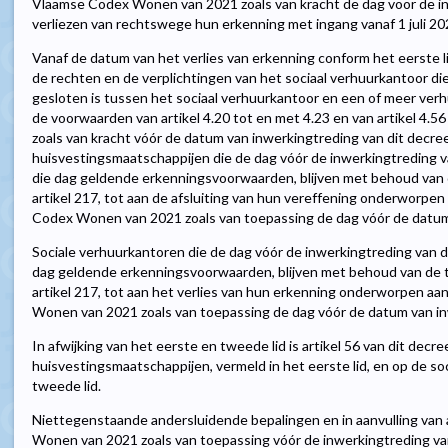
Vlaamse Codex Wonen van 2021 zoals van kracht de dag voor de in
verliezen van rechtswege hun erkenning met ingang vanaf 1 juli 20
Vanaf de datum van het verlies van erkenning conform het eerste 
de rechten en de verplichtingen van het sociaal verhuurkantoor di
gesloten is tussen het sociaal verhuurkantoor en een of meer ver
de voorwaarden van artikel 4.20 tot en met 4.23 en van artikel 4
zoals van kracht vóór de datum van inwerkingtreding van dit decreet
huisvestingsmaatschappijen die de dag vóór de inwerkingtreding v
die dag geldende erkenningsvoorwaarden, blijven met behoud van d
artikel 217, tot aan de afsluiting van hun vereffening onderworpe
Codex Wonen van 2021 zoals van toepassing de dag vóór de datum 
Sociale verhuurkantoren die de dag vóór de inwerkingtreding van d
dag geldende erkenningsvoorwaarden, blijven met behoud van de to
artikel 217, tot aan het verlies van hun erkenning onderworpen a
Wonen van 2021 zoals van toepassing de dag vóór de datum van in
In afwijking van het eerste en tweede lid is artikel 56 van dit decr
huisvestingsmaatschappijen, vermeld in het eerste lid, en op de so
tweede lid.
Niettegenstaande andersluidende bepalingen en in aanvulling van 
Wonen van 2021 zoals van toepassing vóór de inwerkingtreding van