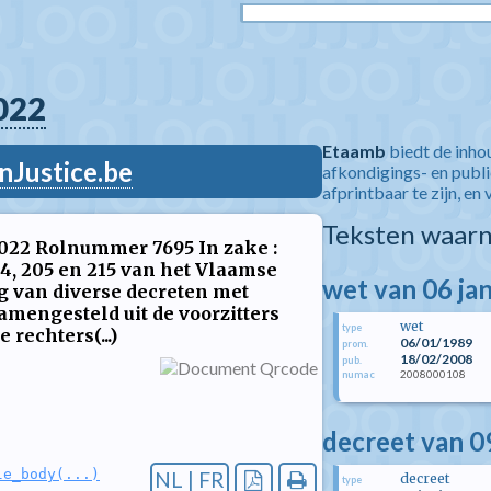
022
Etaamb
biedt de inho
nJustice.be
afkondigings- en publ
afprintbaar te zijn, en 
Teksten waarn
 2022 Rolnummer 7695 In zake :
04, 205 en 215 van het Vlaamse
wet van 06 ja
ng van diverse decreten met
amengesteld uit de voorzitters
wet
type
 rechters(...)
06/01/1989
prom.
18/02/2008
pub.
2008000108
numac
decreet van 
le_body(...)
NL | FR
decreet
type