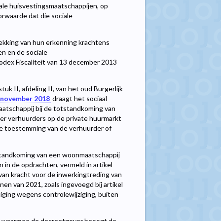
ale huisvestingsmaatschappijen, op
rwaarde dat die sociale
rekking van hun erkenning krachtens
n en de sociale
dex Fiscaliteit van 13 december 2013
stuk II, afdeling II, van het oud Burgerlijk
9 november 2018
draagt het sociaal
atschappij bij de totstandkoming van
r verhuurders op de private huurmarkt
de toestemming van de verhuurder of
otstandkoming van een woonmaatschappij
in de opdrachten, vermeld in artikel
van kracht voor de inwerkingtreding van
onen van 2021, zoals ingevoegd bij artikel
diging wegens controlewijziging, buiten
ng waarmee de decreetgever beoogt de