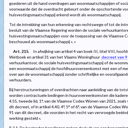
goederen uit de hand overdragen aan woonmaatschappijen of soci
voorwaarde dat de overdracht gebeurt onder de opschortende voo
huisvestingsmaatschappij erkend wordt als woonmaatschappij.
Tot de intrekking van hun erkenning van rechtswege of tot de int
besluit van de Vlaamse Regering worden de sociale verhuurkantore
huisvestingsmaatschappijen voor de toepassing van de Vlaamse Co
beschouwd als woonmaatschappij ». «
Art. 215.
In afwijking van artikel 4 van boek III, titel VIII, hoofd
Wetboek en artikel 31 van het Vlaams Woninghuur
decreet van 
verhuurkantoor, de sociale huisvestingsmaatschappij of de woonma
een woonmaatschappij de hoofdhuurovereenkomst met een of mee
over aan de woonmaatschappij zonder schriftelijke en voorafgaan
verhuurders.
Bij herstructureringen of overdrachten naar aanleiding van de t
worden contractuele bedingen in huurovereenkomsten die kaderen 
4.55, tweede lid, 1°, van de Vlaamse Codex Wonen van 2021, zoals 
dit decreet, of in artikel 4.40, 4°, 5° of 6°, van de Vlaamse Codex W
91 van dit decreet, die voorzien in het recht van vervroegde beëin
werking gesteld ».
B.2.1. De bestreden bepalingen maken deel uit van een hervormi