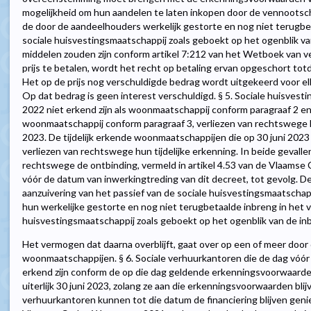
mogelijkheid om hun aandelen te laten inkopen door de vennootscha
de door de aandeelhouders werkelijk gestorte en nog niet terugbe
sociale huisvestingsmaatschappij zoals geboekt op het ogenblik va
middelen zouden zijn conform artikel 7:212 van het Wetboek van
prijs te betalen, wordt het recht op betaling ervan opgeschort tot
Het op de prijs nog verschuldigde bedrag wordt uitgekeerd voor e
Op dat bedrag is geen interest verschuldigd. § 5. Sociale huisves
2022 niet erkend zijn als woonmaatschappij conform paragraaf 2 en ni
woonmaatschappij conform paragraaf 3, verliezen van rechtswege h
2023. De tijdelijk erkende woonmaatschappijen die op 30 juni 2023 
verliezen van rechtswege hun tijdelijke erkenning. In beide gevalle
rechtswege de ontbinding, vermeld in artikel 4.53 van de Vlaamse
vóór de datum van inwerkingtreding van dit decreet, tot gevolg. 
aanzuivering van het passief van de sociale huisvestingsmaatscha
hun werkelijke gestorte en nog niet terugbetaalde inbreng in het 
huisvestingsmaatschappij zoals geboekt op het ogenblik van de in
Het vermogen dat daarna overblijft, gaat over op een of meer do
woonmaatschappijen. § 6. Sociale verhuurkantoren die de dag vóór
erkend zijn conform de op die dag geldende erkenningsvoorwaard
uiterlijk 30 juni 2023, zolang ze aan die erkenningsvoorwaarden bli
verhuurkantoren kunnen tot die datum de financiering blijven gen