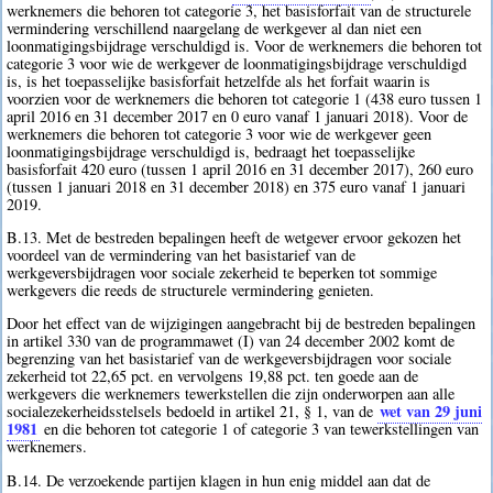
werknemers die behoren tot categorie 3, het basisforfait van de structurele
vermindering verschillend naargelang de werkgever al dan niet een
loonmatigingsbijdrage verschuldigd is. Voor de werknemers die behoren tot
categorie 3 voor wie de werkgever de loonmatigingsbijdrage verschuldigd
is, is het toepasselijke basisforfait hetzelfde als het forfait waarin is
voorzien voor de werknemers die behoren tot categorie 1 (438 euro tussen 1
april 2016 en 31 december 2017 en 0 euro vanaf 1 januari 2018). Voor de
werknemers die behoren tot categorie 3 voor wie de werkgever geen
loonmatigingsbijdrage verschuldigd is, bedraagt het toepasselijke
basisforfait 420 euro (tussen 1 april 2016 en 31 december 2017), 260 euro
(tussen 1 januari 2018 en 31 december 2018) en 375 euro vanaf 1 januari
2019.
B.13. Met de bestreden bepalingen heeft de wetgever ervoor gekozen het
voordeel van de vermindering van het basistarief van de
werkgeversbijdragen voor sociale zekerheid te beperken tot sommige
werkgevers die reeds de structurele vermindering genieten.
Door het effect van de wijzigingen aangebracht bij de bestreden bepalingen
in artikel 330 van de programmawet (I) van 24 december 2002 komt de
begrenzing van het basistarief van de werkgeversbijdragen voor sociale
zekerheid tot 22,65 pct. en vervolgens 19,88 pct. ten goede aan de
werkgevers die werknemers tewerkstellen die zijn onderworpen aan alle
wet van 29 juni
socialezekerheidsstelsels bedoeld in artikel 21, § 1, van de
1981
en die behoren tot categorie 1 of categorie 3 van tewerkstellingen van
werknemers.
B.14. De verzoekende partijen klagen in hun enig middel aan dat de