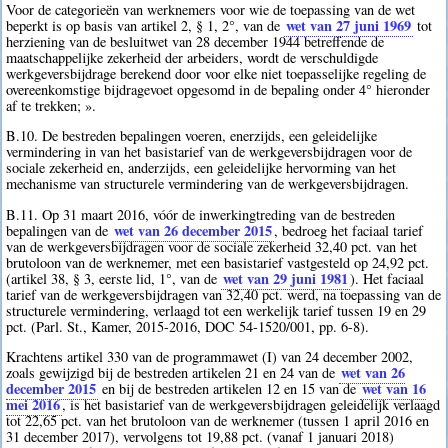
Voor de categorieën van werknemers voor wie de toepassing van de wet
wet van 27 juni 1969
beperkt is op basis van artikel 2, § 1, 2°, van de
tot
herziening van de besluitwet van 28 december 1944 betreffende de
maatschappelijke zekerheid der arbeiders, wordt de verschuldigde
werkgeversbijdrage berekend door voor elke niet toepasselijke regeling de
overeenkomstige bijdragevoet opgesomd in de bepaling onder 4° hieronder
af te trekken; ».
B.10. De bestreden bepalingen voeren, enerzijds, een geleidelijke
vermindering in van het basistarief van de werkgeversbijdragen voor de
sociale zekerheid en, anderzijds, een geleidelijke hervorming van het
mechanisme van structurele vermindering van de werkgeversbijdragen.
B.11. Op 31 maart 2016, vóór de inwerkingtreding van de bestreden
wet van 26 december 2015
bepalingen van de
, bedroeg het faciaal tarief
van de werkgeversbijdragen voor de sociale zekerheid 32,40 pct. van het
brutoloon van de werknemer, met een basistarief vastgesteld op 24,92 pct.
wet van 29 juni 1981
(artikel 38, § 3, eerste lid, 1°, van de
). Het faciaal
tarief van de werkgeversbijdragen van 32,40 pct. werd, na toepassing van de
structurele vermindering, verlaagd tot een werkelijk tarief tussen 19 en 29
pct. (Parl. St., Kamer, 2015-2016, DOC 54-1520/001, pp. 6-8).
Krachtens artikel 330 van de programmawet (I) van 24 december 2002,
wet van 26
zoals gewijzigd bij de bestreden artikelen 21 en 24 van de
december 2015
wet van 16
en bij de bestreden artikelen 12 en 15 van de
mei 2016
, is het basistarief van de werkgeversbijdragen geleidelijk verlaagd
tot 22,65 pct. van het brutoloon van de werknemer (tussen 1 april 2016 en
31 december 2017), vervolgens tot 19,88 pct. (vanaf 1 januari 2018)