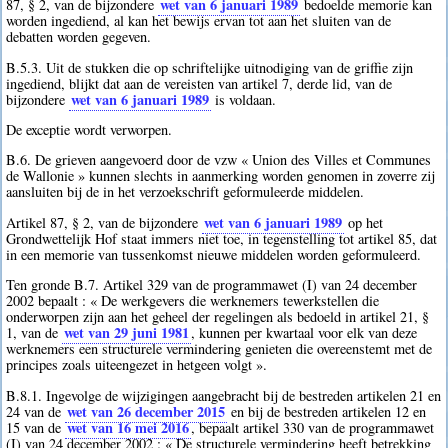
wet van 6 januari 1989
87, § 2, van de bijzondere
bedoelde memorie kan
worden ingediend, al kan het bewijs ervan tot aan het sluiten van de
debatten worden gegeven.
B.5.3. Uit de stukken die op schriftelijke uitnodiging van de griffie zijn
ingediend, blijkt dat aan de vereisten van artikel 7, derde lid, van de
wet van 6 januari 1989
bijzondere
is voldaan.
De exceptie wordt verworpen.
B.6. De grieven aangevoerd door de vzw « Union des Villes et Communes
de Wallonie » kunnen slechts in aanmerking worden genomen in zoverre zij
aansluiten bij de in het verzoekschrift geformuleerde middelen.
wet van 6 januari 1989
Artikel 87, § 2, van de bijzondere
op het
Grondwettelijk Hof staat immers niet toe, in tegenstelling tot artikel 85, dat
in een memorie van tussenkomst nieuwe middelen worden geformuleerd.
Ten gronde B.7. Artikel 329 van de programmawet (I) van 24 december
2002 bepaalt : « De werkgevers die werknemers tewerkstellen die
onderworpen zijn aan het geheel der regelingen als bedoeld in artikel 21, §
wet van 29 juni 1981
1, van de
, kunnen per kwartaal voor elk van deze
werknemers een structurele vermindering genieten die overeenstemt met de
principes zoals uiteengezet in hetgeen volgt ».
B.8.1. Ingevolge de wijzigingen aangebracht bij de bestreden artikelen 21 en
wet van 26 december 2015
24 van de
en bij de bestreden artikelen 12 en
wet van 16 mei 2016
15 van de
, bepaalt artikel 330 van de programmawet
(I) van 24 december 2002 : « De structurele vermindering heeft betrekking