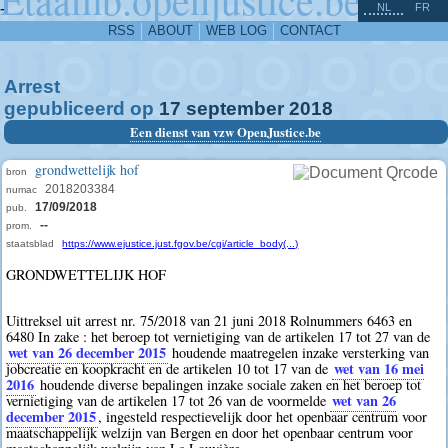
^
-
NL
FR
RSS
ABOUT
WEB LOG
CONTACT
Arrest
gepubliceerd op
17
september
2018
Een dienst van vzw OpenJustice.be
grondwettelijk hof
bron
2018203384
numac
17/09/2018
pub.
--
prom.
staatsblad
https://www.ejustice.just.fgov.be/cgi/article_body(...)
GRONDWETTELIJK HOF
Uittreksel uit arrest nr. 75/2018 van 21 juni 2018 Rolnummers 6463 en
6480 In zake : het beroep tot vernietiging van de artikelen 17 tot 27 van de
wet van 26 december 2015
houdende maatregelen inzake versterking van
wet van 16 mei
jobcreatie en koopkracht en de artikelen 10 tot 17 van de
2016
houdende diverse bepalingen inzake sociale zaken en het beroep tot
wet van 26
vernietiging van de artikelen 17 tot 26 van de voormelde
december 2015
, ingesteld respectievelijk door het openbaar centrum voor
maatschappelijk welzijn van Bergen en door het openbaar centrum voor