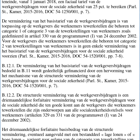
teneinde, vanaf 1 januari 2018, een faciaal tarief van de
werkgeversbijdragen voor de sociale zekerheid van 25 pct. te bereiken (Parl.
St., Kamer, 2015-2016, DOC 54-1250/001, p. 7).
De vermindering van het basistarief van de werkgeversbijdragen is van
toepassing op de werkgevers die werknemers tewerkstellen die behoren tot
categorie 1 of categorie 3 van de tewerkstellingen van werknemers zoals
gedefinieerd in artikel 330 van de programmawet (I) van 24 december 2002.
Voor de werkgevers die werknemers tewerkstellen die behoren tot categorie
2 van tewerkstellingen van werknemers is in geen enkele vermindering van
het basistarief van de werkgeversbijdragen voor de sociale zekerheid
voorzien (Parl. St., Kamer, 2015-2016, DOC 54-1520/001, pp. 7-8).
B.12.1. De vermindering van het basistarief van de werkgeversbijdragen
bedoeld in B.11 wordt gedeeltelijk gefinancierd door een hervorming van
het mechanisme van de structurele vermindering van de
werkgeversbijdragen voor de sociale zekerheid (Parl. St., Kamer, 2015-
2016, DOC 54-1520/001, p. 7).
B.12.2. De structurele vermindering van de werkgeversbijdragen is een
driemaandelijkse forfaitaire vermindering van de werkgeversbijdragen voor
de sociale zekerheid die ten goede komt aan de werkgevers die werknemers
tewerkstellen die zijn onderworpen aan alle socialezekerheidsstelsels voor
werknemers (artikelen 329 en 331 van de programmawet (I) van 24
december 2002).
Het driemaandelijkse forfaitaire basisbedrag van de structurele
vermindering, eventueel aangevuld met een bestanddeel « lage lonen » of «
hoge lonen », varieert naar gelang van de categorie van tewerkstelling van