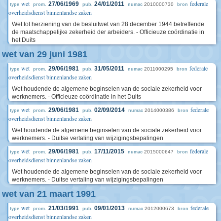
wet
federale
27/06/1969
24/01/2011
2010000730
type
prom.
pub.
numac
bron
overheidsdienst binnenlandse zaken
Wet tot herziening van de besluitwet van 28 december 1944 betreffende
de maatschappelijke zekerheid der arbeiders. - Officieuze coördinatie in
het Duits
wet van 29 juni 1981
wet
federale
29/06/1981
31/05/2011
2011000295
type
prom.
pub.
numac
bron
overheidsdienst binnenlandse zaken
Wet houdende de algemene beginselen van de sociale zekerheid voor
werknemers. - Officieuze coördinatie in het Duits
wet
federale
29/06/1981
02/09/2014
2014000386
type
prom.
pub.
numac
bron
overheidsdienst binnenlandse zaken
Wet houdende de algemene beginselen van de sociale zekerheid voor
werknemers. - Duitse vertaling van wijzigingsbepalingen
wet
federale
29/06/1981
17/11/2015
2015000647
type
prom.
pub.
numac
bron
overheidsdienst binnenlandse zaken
Wet houdende de algemene beginselen van de sociale zekerheid voor
werknemers. - Duitse vertaling van wijzigingsbepalingen
wet van 21 maart 1991
wet
federale
21/03/1991
09/01/2013
2012000673
type
prom.
pub.
numac
bron
overheidsdienst binnenlandse zaken