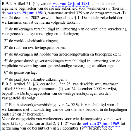
wet van 29 juni 1981
B.9.1. Artikel 21, § 1, van de
« houdende de
algemene beginselen van de sociale zekerheid voor werknemers » (hierna :
wet van 29 juni 1981
de
), waarnaar artikel 329 van de programmawet (I)
van 24 december 2002 verwijst, bepaalt : « § 1. De sociale zekerheid der
werknemers omvat de hierna volgende takken :
1° de uitkeringen verschuldigd in uitvoering van de verplichte verzekering
voor geneeskundige verzorging en uitkeringen;
2° de werkloosheidsuitkeringen;
3° de rust- en overlevingspensioenen;
4° de uitkeringen uit hoofde van arbeidsongevallen en beroepsziekten;
5° de geneeskundige verstrekkingen verschuldigd in uitvoering van de
verplichte verzekering voor geneeskundige verzorging en uitkeringen;
6° de gezinsbijslag;
7° de jaarlijkse vakantie-uitkeringen ».
B.9.2. Artikel 38, § 3, eerste lid, 1°en 2°, van dezelfde wet, waarnaar
artikel 330 van de programmawet (I) van 24 december 2002 verwijst,
bepaalt : « De bijdragevoeten van de werkgeversbijdragen worden
vastgesteld als volgt :
1° Een basiswerkgeversbijdrage van 24,92 % is verschuldigd voor alle
werknemers met uitzondering van de werknemers bedoeld in de bepalingen
onder 2° en 3° hieronder.
Voor de categorieën van werknemers voor wie de toepassing van de wet
wet van 27 juni 1969
beperkt is op basis van artikel 2, § 1, 2° van de
tot
herziening van de besluitwet van 28 december 1944 betreffende de