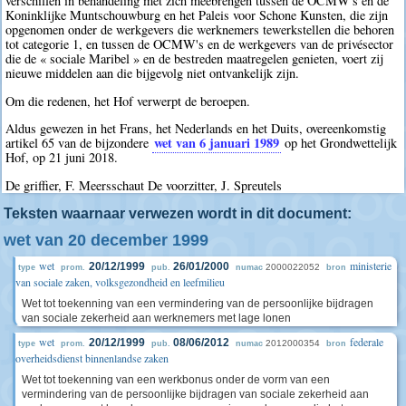
verschillen in behandeling met zich meebrengen tussen de OCMW's en de
Koninklijke Muntschouwburg en het Paleis voor Schone Kunsten, die zijn
opgenomen onder de werkgevers die werknemers tewerkstellen die behoren
tot categorie 1, en tussen de OCMW's en de werkgevers van de privésector
die de « sociale Maribel » en de bestreden maatregelen genieten, voert zij
nieuwe middelen aan die bijgevolg niet ontvankelijk zijn.
Om die redenen, het Hof verwerpt de beroepen.
Aldus gewezen in het Frans, het Nederlands en het Duits, overeenkomstig
wet van 6 januari 1989
artikel 65 van de bijzondere
op het Grondwettelijk
Hof, op 21 juni 2018.
De griffier, F. Meersschaut De voorzitter, J. Spreutels
Teksten waarnaar verwezen wordt in dit document:
wet van 20 december 1999
wet
ministerie
20/12/1999
26/01/2000
2000022052
type
prom.
pub.
numac
bron
van sociale zaken, volksgezondheid en leefmilieu
Wet tot toekenning van een vermindering van de persoonlijke bijdragen
van sociale zekerheid aan werknemers met lage lonen
wet
federale
20/12/1999
08/06/2012
2012000354
type
prom.
pub.
numac
bron
overheidsdienst binnenlandse zaken
Wet tot toekenning van een werkbonus onder de vorm van een
vermindering van de persoonlijke bijdragen van sociale zekerheid aan