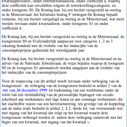
kwartaalprestaties, onder refertekwartaalloon, onder coëfficiënt a, waarbij
deze coëfficiënt kan verschillen volgens de tewerkstellingscategorie, en
onder loongrens S0. De Koning kan, bij een besluit vastgesteld na overleg
in de Ministerraad, het forfaitaire bedrag F verhogen De Koning bepaalt
eveneens, bij een besluit vastgelegd na overleg in de Ministerraad, wat moet
worden verstaan onder kwartaalloon, onder loongrens S1 en onder
coëfficient d.
De Koning kan, bij een besluit vastgesteld na overleg in de Ministerraad, de
loongrenzen S0 en S1afzonderlijk aanpassen voor categorie 1, 2 en 3
rekening houdend met de evolutie van het indexcijfer van de
consumptieprijzen gedurende het voorafgaande jaar.
De Koning kan, bij besluit vastgesteld na overleg in de Ministerraad en na
advies van de Nationale Arbeidsraad, de wijze bepalen waarop de loongrens
S0 en de loongrens S1 automatisch worden aangepast aan de evolutie van
het indexcijfer van de consumptieprijzen.
Voor de toepassing van dit artikel wordt verstaan onder verhoging van de
loongrenzen : de verhoging van de loongrenzen bedoeld in artikel 2 van de
wet van 20 december 1999
tot toekenning van een werkbonus onder de
vorm van een vermindering van de persoonlijke bijdragen van sociale
zekerheid aan werknemers met lage lonen en aan sommige werknemers die
het slachtoffer waren van een herstructurering, ten gevolge van de koppeling
aan de index zoals bedoeld in artikel 2, § 2, derde lid, van voornoemde wet,
met ingang van het kwartaal dat volgt op het kwartaal waarin deze
loongrenzen verhoogd worden of, indien deze verhoging samenvalt met het
begin van een kwartaal, met ingang van dat kwartaal ».