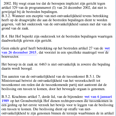
2002. Hij voegt eraan toe dat de beroepen impliciet zijn gericht tegen
artikel 329 van de programmawet (I) van 24 december 2002, dat niet is
gewijzigd bij de bestreden bepalingen.
B.3.2. Wanneer een exceptie van niet-ontvankelijkheid tevens betrekking
heeft op de draagwijdte die aan de bestreden bepalingen dient te worden
gegeven, valt het onderzoek van de ontvankelijkheid samen met dat van de
grond van de zaak.
B.4. Het Hof beperkt zijn onderzoek tot de bestreden bepalingen waartegen
daadwerkelijk grieven zijn gericht.
wet
Geen enkele grief heeft betrekking op het bestreden artikel 27 van de
van 26 december 2015
, dat voorziet in een specifieke maatregel voor de
bouwsector.
Het beroep in de zaak nr. 6463 is niet ontvankelijk in zoverre die bepaling
daarin wordt beoogd.
Ten aanzien van de ontvankelijkheid van de tussenkomst B.5.1. De
Ministerraad betwist de ontvankelijkheid van het verzoekschrift tot
tussenkomst om reden dat de tussenkomende partij niet aantoont dat de
beslissing om tussen te komen, door het bevoegde orgaan is genomen.
wet van 6 januari
B.5.2. Krachtens artikel 7, derde lid, van de bijzondere
1989
op het Grondwettelijk Hof dienen rechtspersonen die tussenkomen in
een geding op het eerste verzoek het bewijs voor te leggen van de beslissing
om tussen te komen. Die beslissing dient op straffe van niet-
ontvankelijkheid te zijn genomen binnen de termijn waarbinnen de in artikel