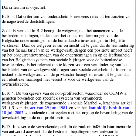
Dat criterium is objectief.
B.16.3. Dat criterium van onderscheid is eveneens relevant ten aanzien van
de nagestreefde doelstellingen.
Zoals is vermeld in B.2 beoogt de wetgever, met het aannemen van de
bestreden bepalingen, onder meer het concurrentievermogen van de
Belgische ondernemingen en de buitenlandse investeringen in België te
versterken. Daar de wetgever ervan vermocht uit te gaan dat de vermindering
van het faciaal tarief van de werkgeversbijdragen een positieve impact heeft
op het concurrentievermogen van de ondernemingen en op de leefbaarheid
van het Belgische systeem van sociale bijdragen voor de buitenlandse
investeerders, is het relevant om te kiezen voor een vermindering van het
basistarief van de werkgeversbijdragen voor sociale zekerheid dat in eerste
instantie de werkgevers van de privésector beoogt en ervan uit te gaan dat
een identieke maatregel niet vereist is voor de werkgevers van de
overheidssector.
B.16.4. De werkgevers van de non-profitsector, waaronder de OCMW's,
genieten bovendien een specifiek systeem van verminderde
werkgeversbijdragen, de zogenoemde « sociale Maribel », krachtens artikel
wet van 29 juni 1981
koninklijk besluit van
35, § 5, van de
en van het
18 juli 2002
« houdende maatregelen met het oog op de bevordering van de
tewerkstelling in de non-profit sector ».
B.17. In zoverre de verzoekende partij in de zaak nr. 6480 in haar memorie
van antwoord aanvoert dat de bestreden bepalingen onverantwoorde