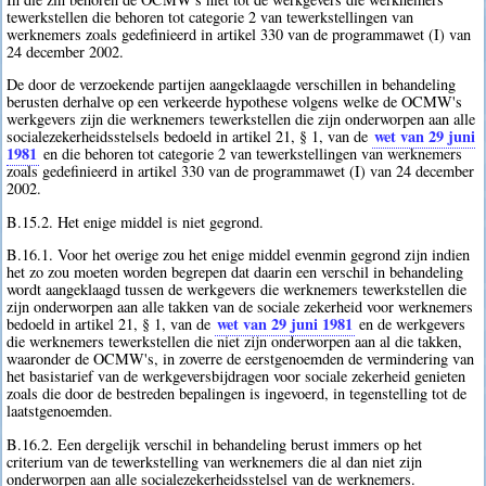
tewerkstellen die behoren tot categorie 2 van tewerkstellingen van
werknemers zoals gedefinieerd in artikel 330 van de programmawet (I) van
24 december 2002.
De door de verzoekende partijen aangeklaagde verschillen in behandeling
berusten derhalve op een verkeerde hypothese volgens welke de OCMW's
werkgevers zijn die werknemers tewerkstellen die zijn onderworpen aan alle
wet van 29 juni
socialezekerheidsstelsels bedoeld in artikel 21, § 1, van de
1981
en die behoren tot categorie 2 van tewerkstellingen van werknemers
zoals gedefinieerd in artikel 330 van de programmawet (I) van 24 december
2002.
B.15.2. Het enige middel is niet gegrond.
B.16.1. Voor het overige zou het enige middel evenmin gegrond zijn indien
het zo zou moeten worden begrepen dat daarin een verschil in behandeling
wordt aangeklaagd tussen de werkgevers die werknemers tewerkstellen die
zijn onderworpen aan alle takken van de sociale zekerheid voor werknemers
wet van 29 juni 1981
bedoeld in artikel 21, § 1, van de
en de werkgevers
die werknemers tewerkstellen die niet zijn onderworpen aan al die takken,
waaronder de OCMW's, in zoverre de eerstgenoemden de vermindering van
het basistarief van de werkgeversbijdragen voor sociale zekerheid genieten
zoals die door de bestreden bepalingen is ingevoerd, in tegenstelling tot de
laatstgenoemden.
B.16.2. Een dergelijk verschil in behandeling berust immers op het
criterium van de tewerkstelling van werknemers die al dan niet zijn
onderworpen aan alle socialezekerheidsstelsel van de werknemers.