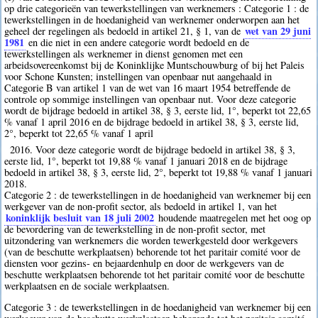
op drie categorieën van tewerkstellingen van werknemers : Categorie 1 : de
tewerkstellingen in de hoedanigheid van werknemer onderworpen aan het
wet van 29 juni
geheel der regelingen als bedoeld in artikel 21, § 1, van de
1981
en die niet in een andere categorie wordt bedoeld en de
tewerkstellingen als werknemer in dienst genomen met een
arbeidsovereenkomst bij de Koninklijke Muntschouwburg of bij het Paleis
voor Schone Kunsten; instellingen van openbaar nut aangehaald in
Categorie B van artikel 1 van de wet van 16 maart 1954 betreffende de
controle op sommige instellingen van openbaar nut. Voor deze categorie
wordt de bijdrage bedoeld in artikel 38, § 3, eerste lid, 1°, beperkt tot 22,65
% vanaf 1 april 2016 en de bijdrage bedoeld in artikel 38, § 3, eerste lid,
2°, beperkt tot 22,65 % vanaf 1 april
2016. Voor deze categorie wordt de bijdrage bedoeld in artikel 38, § 3,
eerste lid, 1°, beperkt tot 19,88 % vanaf 1 januari 2018 en de bijdrage
bedoeld in artikel 38, § 3, eerste lid, 2°, beperkt tot 19,88 % vanaf 1 januari
2018.
Categorie 2 : de tewerkstellingen in de hoedanigheid van werknemer bij een
werkgever van de non-profit sector, als bedoeld in artikel 1, van het
koninklijk besluit van 18 juli 2002
houdende maatregelen met het oog op
de bevordering van de tewerkstelling in de non-profit sector, met
uitzondering van werknemers die worden tewerkgesteld door werkgevers
(van de beschutte werkplaatsen) behorende tot het paritair comité voor de
diensten voor gezins- en bejaardenhulp en door de werkgevers van de
beschutte werkplaatsen behorende tot het paritair comité voor de beschutte
werkplaatsen en de sociale werkplaatsen.
Categorie 3 : de tewerkstellingen in de hoedanigheid van werknemer bij een