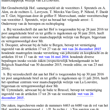
maatschappelijk welzijn van La Louvière.
Het Grondwettelijk Hof, samengesteld uit de voorzitters J. Spreutels en A.
Alen, en de rechters L. Lavrysen, T. Merckx-Van Goey, P. Nihoul, F. Daoût
en T. Giet, bijgestaan door de griffier F. Meersschaut, onder voorzitterschap
van voorzitter J. Spreutels, wijst na beraad het volgende arrest : I.
Onderwerp van de beroepen en rechtspleging
a. Bij verzoekschrift dat aan het Hof is toegezonden bij op 28 juni 2016 ter
post aangetekende brief en ter griffie is ingekomen op 30 juni 2016, heeft
het openbaar centrum voor maatschappelijk welzijn van Bergen, bijgestaan
en vertegenwoordigd door Mr.
S. Docquier, advocaat bij de balie te Bergen, beroep tot vernietiging
wet van 26 december 2015
ingesteld van de artikelen 17 tot 27 van de
houdende maatregelen inzake versterking van jobcreatie en koopkracht en de
wet van 16 mei 2016
artikelen 10 tot 17 van de
houdende diverse
bepalingen inzake sociale zaken (respectievelijk bekendgemaakt in het
Belgisch Staatsblad van 30 december 2015, tweede editie, en van 23 mei
2016).
b. Bij verzoekschrift dat aan het Hof is toegezonden bij op 30 juni 2016
ter post aangetekende brief en ter griffie is ingekomen op 11 juli 2016, heeft
het openbaar centrum voor maatschappelijk welzijn van La Louvière,
bijgestaan en vertegenwoordigd door Mr.
M. Uyttendaele, advocaat bij de balie te Brussel, beroep tot vernietiging
wet van 26
ingesteld van de artikelen 17 tot 26 van de voormelde
december 2015
.
Die zaken, ingeschreven onder de nummers 6463 en 6480 van de rol van het
Hof, werden samengevoegd. (...) II. In rechte (...) Ten aanzien van de