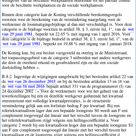
werkgever van de beschutte werkplaatsen behorende tot het paritair comité
voor de beschutte werkplaatsen en de sociale werkplaatsen.
Binnen deze categorie kan de Koning verschillende berekeningsregels
voorzien voor de berekening van de vermindering naargelang voor de
werknemer de loonmatigingsbijdrage al dan niet verschuldigd is. Voor deze
wet
categorie is de bijdrage voorzien in artikel 38, § 3, eerste lid, 1°, van de
van 29 juni 1981
, beperkt tot 22,65 % met ingang van 1 april 2016. Voor
deze categorie is de bijdrage bedoeld in artikel 38, § 3, eerste lid, 1°, van de
wet van 29 juni 1981
, beperkt tot 19,88 % met ingang van 1 januari 2018.
De Koning kan, bij een besluit vastgesteld na overleg in de Ministerraad,
het toepassingsgebied van de categorie 3 uitbreiden met andere werkgevers
die door de overheid erkend en gesubsidieerd zijn en die een sociale
doelstelling hebben ».
B.8.2. Ingevolge de wijzigingen aangebracht bij het bestreden artikel 22 van
wet van 26 december 2015
de
en bij de bestreden artikelen 13 en 16 van
wet van 16 mei 2016
de
bepaalt artikel 331 van de programmawet (I) van
24 december 2002 : « Voor de werknemers voor wie het geheel van de
tewerkstellingen bij één en dezelfde werkgever gedurende het kwartaal
overeenstemt met volledige kwartaalprestaties, is de structurele
vermindering gelijk aan een forfaitair bedrag F per kwartaal. Bij een
refertekwartaalloon lager dan een bepaalde loongrens S0 wordt aan F een
complement toegevoegd dat lineair met het verschil tussen de loongrens en
het refertekwartaalloon stijgt volgens een hellingscoëfficiënt a. Voor
categorie 2 wordt bij een kwartaalloon hoger dan een bepaalde loongrens S1
aan F een complement toegevoegd dat lineair met het verschil tussen het
kwartaalloon en de loongrens stijgt volgens een hellingscoëfficiënt d.