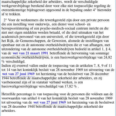
maatschappelijke zekerheid der arbeiders, wordt de verschuldigde
werkgeversbijdrage berekend door voor elke niet toepasselijke regeling de
overeenkomstige bijdragevoet opgesomd in de bepaling onder 4° hieronder
af te trekken.
2° Voor de werknemers die tewerkgesteld zijn door een private persoon
die een instelling voor onderwijs, een dienst voor school- en
beroepsoriëntering of een psycho-medisch-sociaal centrum inricht en die
niet met eigen middelen worden betaald, of die deel uitmaken van het
academisch personeel van een universiteit, of die tewerkgesteld zijn door
het Rijk, de Gemeenschappen, de Gewesten, alsmede de instellingen van
openbaar nut en de autonome overheidsbedrijven die er van afhangen, met
uitzondering van de autonome overheidsbedrijven bedoeld in artikel 1, § 4,
wet van 21 maart 1991
van de
betreffende de hervorming van sommige
economische overheidsbedrijven, is een basiswerkgeversbijdrage van 24,82
% verschuldigd.
Indien zij evenwel vallen onder de toepassing van de artikelen 7, 8, 9 of 11
tot 14 van het koninklijk besluit van 28 november 1969 tot uitvoering van de
wet van 27 juni 1969
tot herziening van de besluitwet van 28 december
1944 betreffende de maatschappelijke zekerheid der arbeiders, en zij
vastbenoemd zijn of in statutair verband werken, is een
basiswerkgeversbijdrage verschuldigd van 17,82 % .
Hetzelfde percentage is van toepassing voor de personen die voldoen aan de
voorwaarden van artikel 4 van het koninklijk besluit van 28 november 1969
wet van 27 juni 1969
tot uitvoering van de
tot herziening van de besluitwet
van 28 december 1944 betreffende de maatschappelijke zekerheid der
arbeiders.