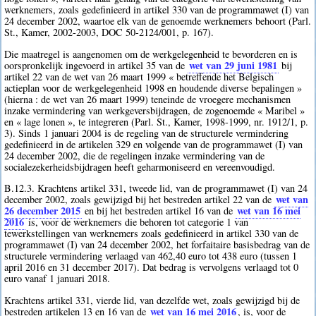
werknemers, zoals gedefinieerd in artikel 330 van de programmawet (I) van
24 december 2002, waartoe elk van de genoemde werknemers behoort (Parl.
St., Kamer, 2002-2003, DOC 50-2124/001, p. 167).
Die maatregel is aangenomen om de werkgelegenheid te bevorderen en is
wet van 29 juni 1981
oorspronkelijk ingevoerd in artikel 35 van de
bij
artikel 22 van de wet van 26 maart 1999 « betreffende het Belgisch
actieplan voor de werkgelegenheid 1998 en houdende diverse bepalingen »
(hierna : de wet van 26 maart 1999) teneinde de vroegere mechanismen
inzake vermindering van werkgeversbijdragen, de zogenoemde « Maribel »
en « lage lonen », te integreren (Parl. St., Kamer, 1998-1999, nr. 1912/1, p.
3). Sinds 1 januari 2004 is de regeling van de structurele vermindering
gedefinieerd in de artikelen 329 en volgende van de programmawet (I) van
24 december 2002, die de regelingen inzake vermindering van de
socialezekerheidsbijdragen heeft geharmoniseerd en vereenvoudigd.
B.12.3. Krachtens artikel 331, tweede lid, van de programmawet (I) van 24
wet van
december 2002, zoals gewijzigd bij het bestreden artikel 22 van de
26 december 2015
wet van 16 mei
en bij het bestreden artikel 16 van de
2016
is, voor de werknemers die behoren tot categorie 1 van
tewerkstellingen van werknemers zoals gedefinieerd in artikel 330 van de
programmawet (I) van 24 december 2002, het forfaitaire basisbedrag van de
structurele vermindering verlaagd van 462,40 euro tot 438 euro (tussen 1
april 2016 en 31 december 2017). Dat bedrag is vervolgens verlaagd tot 0
euro vanaf 1 januari 2018.
Krachtens artikel 331, vierde lid, van dezelfde wet, zoals gewijzigd bij de
wet van 16 mei 2016
bestreden artikelen 13 en 16 van de
, is, voor de