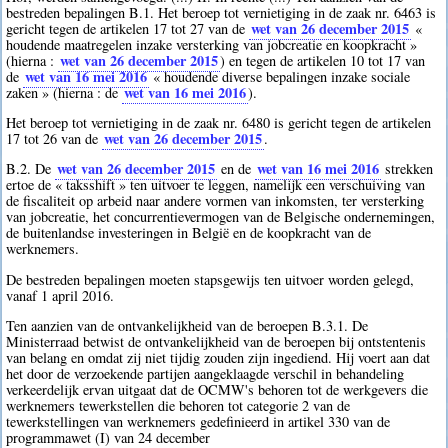
bestreden bepalingen B.1. Het beroep tot vernietiging in de zaak nr. 6463 is
wet van 26 december 2015
gericht tegen de artikelen 17 tot 27 van de
«
houdende maatregelen inzake versterking van jobcreatie en koopkracht »
wet van 26 december 2015
(hierna :
) en tegen de artikelen 10 tot 17 van
wet van 16 mei 2016
de
« houdende diverse bepalingen inzake sociale
wet van 16 mei 2016
zaken » (hierna : de
).
Het beroep tot vernietiging in de zaak nr. 6480 is gericht tegen de artikelen
wet van 26 december 2015
17 tot 26 van de
.
wet van 26 december 2015
wet van 16 mei 2016
B.2. De
en de
strekken
ertoe de « taksshift » ten uitvoer te leggen, namelijk een verschuiving van
de fiscaliteit op arbeid naar andere vormen van inkomsten, ter versterking
van jobcreatie, het concurrentievermogen van de Belgische ondernemingen,
de buitenlandse investeringen in België en de koopkracht van de
werknemers.
De bestreden bepalingen moeten stapsgewijs ten uitvoer worden gelegd,
vanaf 1 april 2016.
Ten aanzien van de ontvankelijkheid van de beroepen B.3.1. De
Ministerraad betwist de ontvankelijkheid van de beroepen bij ontstentenis
van belang en omdat zij niet tijdig zouden zijn ingediend. Hij voert aan dat
het door de verzoekende partijen aangeklaagde verschil in behandeling
verkeerdelijk ervan uitgaat dat de OCMW's behoren tot de werkgevers die
werknemers tewerkstellen die behoren tot categorie 2 van de
tewerkstellingen van werknemers gedefinieerd in artikel 330 van de
programmawet (I) van 24 december