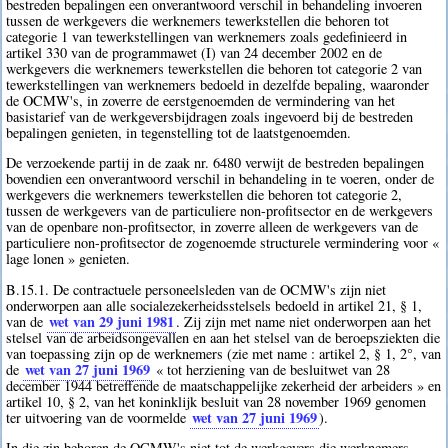
bestreden bepalingen een onverantwoord verschil in behandeling invoeren
tussen de werkgevers die werknemers tewerkstellen die behoren tot
categorie 1 van tewerkstellingen van werknemers zoals gedefinieerd in
artikel 330 van de programmawet (I) van 24 december 2002 en de
werkgevers die werknemers tewerkstellen die behoren tot categorie 2 van
tewerkstellingen van werknemers bedoeld in dezelfde bepaling, waaronder
de OCMW's, in zoverre de eerstgenoemden de vermindering van het
basistarief van de werkgeversbijdragen zoals ingevoerd bij de bestreden
bepalingen genieten, in tegenstelling tot de laatstgenoemden.
De verzoekende partij in de zaak nr. 6480 verwijt de bestreden bepalingen
bovendien een onverantwoord verschil in behandeling in te voeren, onder de
werkgevers die werknemers tewerkstellen die behoren tot categorie 2,
tussen de werkgevers van de particuliere non-profitsector en de werkgevers
van de openbare non-profitsector, in zoverre alleen de werkgevers van de
particuliere non-profitsector de zogenoemde structurele vermindering voor «
lage lonen » genieten.
B.15.1. De contractuele personeelsleden van de OCMW's zijn niet
onderworpen aan alle socialezekerheidsstelsels bedoeld in artikel 21, § 1,
wet van 29 juni 1981
van de
. Zij zijn met name niet onderworpen aan het
stelsel van de arbeidsongevallen en aan het stelsel van de beroepsziekten die
van toepassing zijn op de werknemers (zie met name : artikel 2, § 1, 2°, van
wet van 27 juni 1969
de
« tot herziening van de besluitwet van 28
december 1944 betreffende de maatschappelijke zekerheid der arbeiders » en
artikel 10, § 2, van het koninklijk besluit van 28 november 1969 genomen
wet van 27 juni 1969
ter uitvoering van de voormelde
).
In die zin behoren de OCMW's niet tot de werkgevers die werknemers