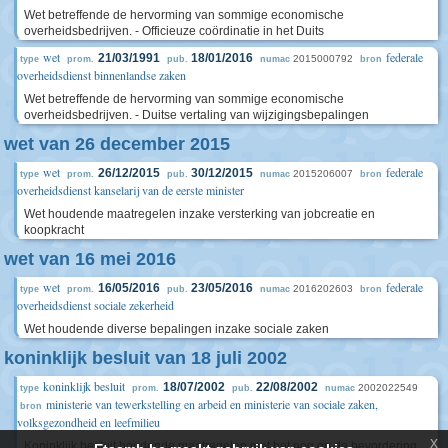
Wet betreffende de hervorming van sommige economische
overheidsbedrijven. - Officieuze coördinatie in het Duits
wet
federale
21/03/1991
18/01/2016
2015000792
type
prom.
pub.
numac
bron
overheidsdienst binnenlandse zaken
Wet betreffende de hervorming van sommige economische
overheidsbedrijven. - Duitse vertaling van wijzigingsbepalingen
wet van 26 december 2015
wet
federale
26/12/2015
30/12/2015
2015206007
type
prom.
pub.
numac
bron
overheidsdienst kanselarij van de eerste minister
Wet houdende maatregelen inzake versterking van jobcreatie en
koopkracht
wet van 16 mei 2016
wet
federale
16/05/2016
23/05/2016
2016202603
type
prom.
pub.
numac
bron
overheidsdienst sociale zekerheid
Wet houdende diverse bepalingen inzake sociale zaken
koninklijk besluit van 18 juli 2002
koninklijk besluit
18/07/2002
22/08/2002
2002022549
type
prom.
pub.
numac
ministerie van tewerkstelling en arbeid en ministerie van sociale zaken,
bron
volksgezondheid en leefmilieu
x
Koninklijk besluit houdende maatregelen met het oog op de bevordering