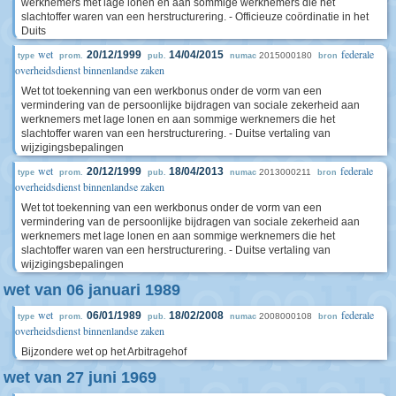
werknemers met lage lonen en aan sommige werknemers die het
slachtoffer waren van een herstructurering. - Officieuze coördinatie in het
Duits
wet
federale
20/12/1999
14/04/2015
2015000180
type
prom.
pub.
numac
bron
overheidsdienst binnenlandse zaken
Wet tot toekenning van een werkbonus onder de vorm van een
vermindering van de persoonlijke bijdragen van sociale zekerheid aan
werknemers met lage lonen en aan sommige werknemers die het
slachtoffer waren van een herstructurering. - Duitse vertaling van
wijzigingsbepalingen
wet
federale
20/12/1999
18/04/2013
2013000211
type
prom.
pub.
numac
bron
overheidsdienst binnenlandse zaken
Wet tot toekenning van een werkbonus onder de vorm van een
vermindering van de persoonlijke bijdragen van sociale zekerheid aan
werknemers met lage lonen en aan sommige werknemers die het
slachtoffer waren van een herstructurering. - Duitse vertaling van
wijzigingsbepalingen
wet van 06 januari 1989
wet
federale
06/01/1989
18/02/2008
2008000108
type
prom.
pub.
numac
bron
overheidsdienst binnenlandse zaken
Bijzondere wet op het Arbitragehof
wet van 27 juni 1969