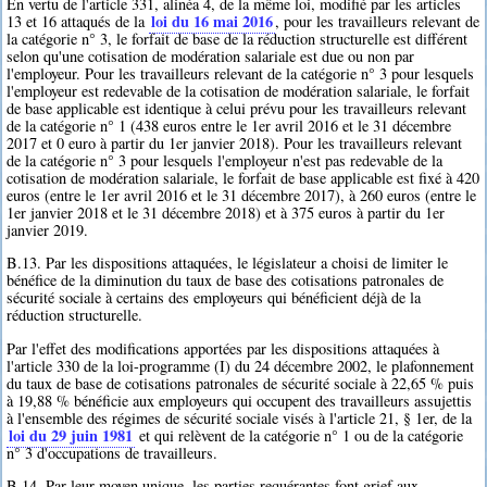
En vertu de l'article 331, alinéa 4, de la même loi, modifié par les articles
loi du 16 mai 2016
13 et 16 attaqués de la
, pour les travailleurs relevant de
la catégorie n° 3, le forfait de base de la réduction structurelle est différent
selon qu'une cotisation de modération salariale est due ou non par
l'employeur. Pour les travailleurs relevant de la catégorie n° 3 pour lesquels
l'employeur est redevable de la cotisation de modération salariale, le forfait
de base applicable est identique à celui prévu pour les travailleurs relevant
de la catégorie n° 1 (438 euros entre le 1er avril 2016 et le 31 décembre
2017 et 0 euro à partir du 1er janvier 2018). Pour les travailleurs relevant
de la catégorie n° 3 pour lesquels l'employeur n'est pas redevable de la
cotisation de modération salariale, le forfait de base applicable est fixé à 420
euros (entre le 1er avril 2016 et le 31 décembre 2017), à 260 euros (entre le
1er janvier 2018 et le 31 décembre 2018) et à 375 euros à partir du 1er
janvier 2019.
B.13. Par les dispositions attaquées, le législateur a choisi de limiter le
bénéfice de la diminution du taux de base des cotisations patronales de
sécurité sociale à certains des employeurs qui bénéficient déjà de la
réduction structurelle.
Par l'effet des modifications apportées par les dispositions attaquées à
l'article 330 de la loi-programme (I) du 24 décembre 2002, le plafonnement
du taux de base de cotisations patronales de sécurité sociale à 22,65 % puis
à 19,88 % bénéficie aux employeurs qui occupent des travailleurs assujettis
à l'ensemble des régimes de sécurité sociale visés à l'article 21, § 1er, de la
loi du 29 juin 1981
et qui relèvent de la catégorie n° 1 ou de la catégorie
n° 3 d'occupations de travailleurs.
B.14. Par leur moyen unique, les parties requérantes font grief aux