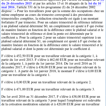
du 26 décembre 2015
loi du 16
et par les articles 13 et 16 attaqués de la
mai 2016
, l'article 331 de la loi-programme (I) du 24 décembre 2002
dispose : « Pour les travailleurs pour qui la somme des occupations chez un
même employeur au cours du trimestre correspond à des prestations
trimestrielles complètes, la réduction structurelle est égale à un montant
forfaitaire F par trimestre. Pour un salaire trimestriel de référence inférieur
à un plafond salarial déterminé S0, un complément est ajouté à F qui évolue
de manière linéaire en fonction de la différence entre le plafond salarial et le
salaire trimestriel de référence et dont la pente est déterminée par le
coefficient a. Pour la catégorie 2 pour un salaire trimestriel supérieur à un
plafond salarial déterminé S1, un complément est ajouté à F qui évolue de
manière linéaire en fonction de la différence entre le salaire trimestriel et le
plafond salarial et dont la pente est déterminée par le coefficient d.
F s'élève à 452,50 EUR pour un travailleur relevant de la catégorie 1, à
partir du 1er avril 2013. F s'élève à 462,60 EUR pour un travailleur relevant
de la catégorie 1, à partir du 1er janvier 2014. Du 1er avril 2016 au 31
décembre 2017, F s'élève à 438,00 EUR pour un travailleur relevant de la
catégorie 1. A partir du 1er janvier 2018, le montant F s'élève à 0,00 EUR
pour un travailleur de la catégorie 1.
F s'élève à 0,00 EUR pour un travailleur relevant de la catégorie 2.
F s'élève à 471,00 EUR pour un travailleur relevant de la catégorie 3.
Du 1er avril 2016 au 31 décembre 2017, F s'élève à 438,00 EUR pour un
travailleur relevant de la catégorie 3 pour lequel l'employeur est redevable
de la cotisation modération salariale et à 420,00 EUR pour un travailleur