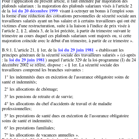
Pour l'application du présent article, il faut entendre par majoration des
plafonds salariaux : la majoration des plafonds salariaux visés à l'article 2
loi du 20 décembre 1999
de la
visant à octroyer un bonus à l'emploi sous
la forme d'une réduction des cotisations personnelles de sécurité sociale aux
travailleurs salariés ayant un bas salaire et à certains travailleurs qui ont été
victimes d'une restructuration, suite à la liaison à l'indice de prix visée à
l'article 2, § 2, alinéa 3, de la loi précitée, à partir du trimestre suivant le
trimestre au cours duquel ces plafonds salariaux sont majorés ou, si cette
majoration coïncide avec le début d'un trimestre, à partir de ce trimestre ».
loi du 29 juin 1981
B.9.1. L'article 21, § 1er, de la
« établissant les
principes généraux de la sécurité sociale des travailleurs salariés » (ci-après
loi du 29 juin 1981
: la
) auquel l'article 329 de la loi-programme (I) du 24
décembre 2002 se réfère, dispose : « § 1er. La sécurité sociale des
travailleurs comprend les branches suivantes :
1° les indemnités dues en exécution de l'assurance obligatoire soins de
santé et indemnités;
2° les allocations de chômage;
3° les pensions de retraite et de survie;
4° les allocations du chef d'accidents de travail et de maladie
professionnelles;
5° les prestations de santé dues en exécution de l'assurance obligatoire
soins de santé et indemnités;
6° les prestations familiales;
7° les allocations de vacances annuelles ».