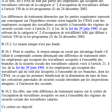
A ce titre, les CPAS ne font pas partie des employeurs qui occupent des
travailleurs relevant de la catégorie n° 2 d'occupation de travailleurs définie
à l'article 330 de la loi-programme (I) du 24 décembre 2002.
Les différences de traitement dénoncées par les parties requérantes reposent
par conséquent sur l'hypothèse erronée selon laquelle les CPAS sont des
employeurs occupant des travailleurs assujettis à l'ensemble des régimes de
loi du 29 juin 1981
sécurité sociale visés à l'article 21, § 1er, de la
et qui
relèvent de la catégorie n° 2 d'occupation de travailleurs telle que définie à
l'article 330 de la loi-programme (I) du 24 décembre 2002.
B.15.2. Le moyen unique n'est pas fondé.
B.16.1. Pour le surplus, le moyen unique ne serait pas davantage fondé s'il
fallait le comprendre comme dénonçant une différence de traitement entre
les employeurs qui occupent des travailleurs assujettis à l'ensemble des
branches de la sécurité sociale des travailleurs salariés visés à l'article 21, §
loi du 29 juin 1981
1er, de la
et les employeurs qui occupent des
travailleurs qui ne sont pas assujettis à l'ensemble de ces branches, dont les
CPAS, en ce que les premiers bénéficient de la diminution du taux de base
des cotisations patronales de sécurité sociale introduite par les dispositions
attaquées, à l'exclusion des seconds.
B.16.2. En effet, une telle différence de traitement repose sur le critère de
l'occupation de travailleurs assujettis ou non à l'ensemble des régimes de
sécurité sociale des travailleurs salariés.
Ce critère est objectif.