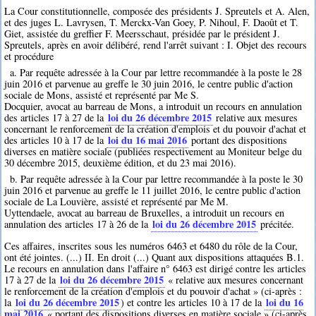
La Cour constitutionnelle, composée des présidents J. Spreutels et A. Alen,
et des juges L. Lavrysen, T. Merckx-Van Goey, P. Nihoul, F. Daoût et T.
Giet, assistée du greffier F. Meersschaut, présidée par le président J.
Spreutels, après en avoir délibéré, rend l'arrêt suivant : I. Objet des recours
et procédure
a. Par requête adressée à la Cour par lettre recommandée à la poste le 28
juin 2016 et parvenue au greffe le 30 juin 2016, le centre public d'action
sociale de Mons, assisté et représenté par Me S.
Docquier, avocat au barreau de Mons, a introduit un recours en annulation
loi du 26 décembre 2015
des articles 17 à 27 de la
relative aux mesures
concernant le renforcement de la création d'emplois et du pouvoir d'achat et
loi du 16 mai 2016
des articles 10 à 17 de la
portant des dispositions
diverses en matière sociale (publiées respectivement au Moniteur belge du
30 décembre 2015, deuxième édition, et du 23 mai 2016).
b. Par requête adressée à la Cour par lettre recommandée à la poste le 30
juin 2016 et parvenue au greffe le 11 juillet 2016, le centre public d'action
sociale de La Louvière, assisté et représenté par Me M.
Uyttendaele, avocat au barreau de Bruxelles, a introduit un recours en
loi du 26 décembre 2015
annulation des articles 17 à 26 de la
précitée.
Ces affaires, inscrites sous les numéros 6463 et 6480 du rôle de la Cour,
ont été jointes. (...) II. En droit (...) Quant aux dispositions attaquées B.1.
Le recours en annulation dans l'affaire n° 6463 est dirigé contre les articles
loi du 26 décembre 2015
17 à 27 de la
« relative aux mesures concernant
le renforcement de la création d'emplois et du pouvoir d'achat » (ci-après :
loi du 26 décembre 2015
loi du 16
la
) et contre les articles 10 à 17 de la
mai 2016
« portant des dispositions diverses en matière sociale » (ci-après