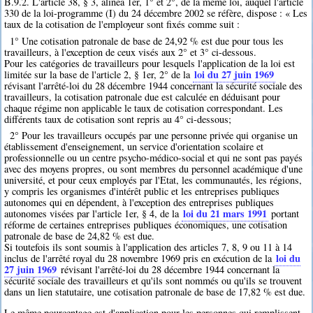
B.9.2. L'article 38, § 3, alinéa 1er, 1° et 2°, de la même loi, auquel l'article
330 de la loi-programme (I) du 24 décembre 2002 se réfère, dispose : « Les
taux de la cotisation de l'employeur sont fixés comme suit :
1° Une cotisation patronale de base de 24,92 % est due pour tous les
travailleurs, à l'exception de ceux visés aux 2° et 3° ci-dessous.
Pour les catégories de travailleurs pour lesquels l'application de la loi est
loi du 27 juin 1969
limitée sur la base de l'article 2, § 1er, 2° de la
révisant l'arrêté-loi du 28 décembre 1944 concernant la sécurité sociale des
travailleurs, la cotisation patronale due est calculée en déduisant pour
chaque régime non applicable le taux de cotisation correspondant. Les
différents taux de cotisation sont repris au 4° ci-dessous;
2° Pour les travailleurs occupés par une personne privée qui organise un
établissement d'enseignement, un service d'orientation scolaire et
professionnelle ou un centre psycho-médico-social et qui ne sont pas payés
avec des moyens propres, ou sont membres du personnel académique d'une
université, et pour ceux employés par l'Etat, les communautés, les régions,
y compris les organismes d'intérêt public et les entreprises publiques
autonomes qui en dépendent, à l'exception des entreprises publiques
loi du 21 mars 1991
autonomes visées par l'article 1er, § 4, de la
portant
réforme de certaines entreprises publiques économiques, une cotisation
patronale de base de 24,82 % est due.
Si toutefois ils sont soumis à l'application des articles 7, 8, 9 ou 11 à 14
loi du
inclus de l'arrêté royal du 28 novembre 1969 pris en exécution de la
27 juin 1969
révisant l'arrêté-loi du 28 décembre 1944 concernant la
sécurité sociale des travailleurs et qu'ils sont nommés ou qu'ils se trouvent
dans un lien statutaire, une cotisation patronale de base de 17,82 % est due.
Le même pourcentage est d'application pour les personnes qui remplissent