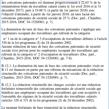
des cotisations patronales est diminué progressivement à 22,65 % de la
rémunération brute du travailleur salarié (entre le 1er avril 2016 et le 31
décembre 2017), puis à 19,88 % (à partir du 1er janvier 2018) avec
l'objectif d'atteindre, à partir du 1er janvier 2018, un taux facial des
cotisations patronales de sécurité sociale de 25 % (Doc. parl., Chambre,
2015-2016, DOC 54-1520/001, p. 7).
La diminution du taux de base des cotisations patronales s'applique aux
employeurs occupant des travailleurs qui relèvent de la catégorie
n° 1 ou de la catégorie n° 3 d'occupations de travailleurs définies à l'article
330 de la loi-programme (I) du 24 décembre 2002.
Aucune réduction du taux de base des cotisations patronales de sécurité
sociale n'est prévue pour les employeurs occupant des travailleurs qui
relèvent de la catégorie n° 2 d'occupation de travailleurs (Doc. parl.,
Chambre, 2015-2016, DOC 54-1520/001, pp. 7-8).
B.12.1. La diminution du taux de base des cotisations patronales visée en
B.11 est financée en partie par une réforme du mécanisme de la réduction
structurelle des cotisations patronales de sécurité sociale (Doc. parl.,
Chambre, 2015-2016, DOC 54-1520/001, p. 7).
B.12.2. La réduction structurelle des charges sociales est une réduction
forfaitaire trimestrielle des cotisations patronales de sécurité sociale qui
bénéficie aux employeurs occupant des travailleurs qui sont assujettis à
l'ensemble des régimes de la sécurité sociale des travailleurs salariés
(articles 329 et 331 de la loi-programme (I) du 24 décembre 2002).
Le montant forfaitaire de base trimestriel de la réduction structurelle,