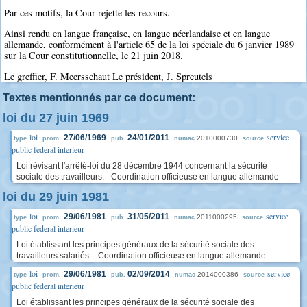
Par ces motifs, la Cour rejette les recours.
Ainsi rendu en langue française, en langue néerlandaise et en langue
allemande, conformément à l'article 65 de la loi spéciale du 6 janvier 1989
sur la Cour constitutionnelle, le 21 juin 2018.
Le greffier, F. Meersschaut Le président, J. Spreutels
Textes mentionnés par ce document:
loi du 27 juin 1969
loi
service
27/06/1969
24/01/2011
2010000730
type
prom.
pub.
numac
source
public federal interieur
Loi révisant l'arrêté-loi du 28 décembre 1944 concernant la sécurité
sociale des travailleurs. - Coordination officieuse en langue allemande
loi du 29 juin 1981
loi
service
29/06/1981
31/05/2011
2011000295
type
prom.
pub.
numac
source
public federal interieur
Loi établissant les principes généraux de la sécurité sociale des
travailleurs salariés. - Coordination officieuse en langue allemande
loi
service
29/06/1981
02/09/2014
2014000386
type
prom.
pub.
numac
source
public federal interieur
Loi établissant les principes généraux de la sécurité sociale des