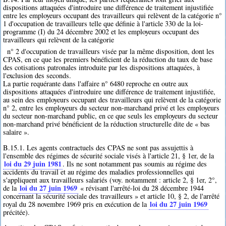
dispositions attaquées d'introduire une différence de traitement injustifiée
entre les employeurs occupant des travailleurs qui relèvent de la catégorie n°
1 d'occupation de travailleurs telle que définie à l'article 330 de la loi-
programme (I) du 24 décembre 2002 et les employeurs occupant des
travailleurs qui relèvent de la catégorie
n° 2 d'occupation de travailleurs visée par la même disposition, dont les
CPAS, en ce que les premiers bénéficient de la réduction du taux de base
des cotisations patronales introduite par les dispositions attaquées, à
l'exclusion des seconds.
La partie requérante dans l'affaire n° 6480 reproche en outre aux
dispositions attaquées d'introduire une différence de traitement injustifiée,
au sein des employeurs occupant des travailleurs qui relèvent de la catégorie
n° 2, entre les employeurs du secteur non-marchand privé et les employeurs
du secteur non-marchand public, en ce que seuls les employeurs du secteur
non-marchand privé bénéficient de la réduction structurelle dite de « bas
salaire ».
B.15.1. Les agents contractuels des CPAS ne sont pas assujettis à
l'ensemble des régimes de sécurité sociale visés à l'article 21, § 1er, de la
loi du 29 juin 1981
. Ils ne sont notamment pas soumis au régime des
accidents du travail et au régime des maladies professionnelles qui
s'appliquent aux travailleurs salariés (voy. notamment : article 2, § 1er, 2°,
loi du 27 juin 1969
de la
« révisant l'arrêté-loi du 28 décembre 1944
concernant la sécurité sociale des travailleurs » et article 10, § 2, de l'arrêté
loi du 27 juin 1969
royal du 28 novembre 1969 pris en exécution de la
précitée).