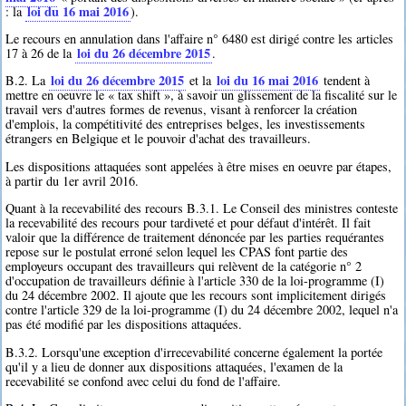
loi du 16 mai 2016
: la
).
Le recours en annulation dans l'affaire n° 6480 est dirigé contre les articles
loi du 26 décembre 2015
17 à 26 de la
.
loi du 26 décembre 2015
loi du 16 mai 2016
B.2. La
et la
tendent à
mettre en oeuvre le « tax shift », à savoir un glissement de la fiscalité sur le
travail vers d'autres formes de revenus, visant à renforcer la création
d'emplois, la compétitivité des entreprises belges, les investissements
étrangers en Belgique et le pouvoir d'achat des travailleurs.
Les dispositions attaquées sont appelées à être mises en oeuvre par étapes,
à partir du 1er avril 2016.
Quant à la recevabilité des recours B.3.1. Le Conseil des ministres conteste
la recevabilité des recours pour tardiveté et pour défaut d'intérêt. Il fait
valoir que la différence de traitement dénoncée par les parties requérantes
repose sur le postulat erroné selon lequel les CPAS font partie des
employeurs occupant des travailleurs qui relèvent de la catégorie n° 2
d'occupation de travailleurs définie à l'article 330 de la loi-programme (I)
du 24 décembre 2002. Il ajoute que les recours sont implicitement dirigés
contre l'article 329 de la loi-programme (I) du 24 décembre 2002, lequel n'a
pas été modifié par les dispositions attaquées.
B.3.2. Lorsqu'une exception d'irrecevabilité concerne également la portée
qu'il y a lieu de donner aux dispositions attaquées, l'examen de la
recevabilité se confond avec celui du fond de l'affaire.