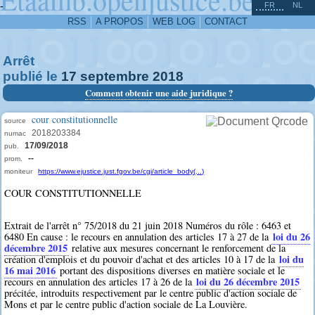
^
-
FR
NL
RSS
A PROPOS
WEB LOG
CONTACT
Arrêt
publié le
17
septembre
2018
Comment obtenir une aide juridique ?
cour constitutionnelle
source
2018203384
numac
17/09/2018
pub.
--
prom.
moniteur
https://www.ejustice.just.fgov.be/cgi/article_body(...)
COUR CONSTITUTIONNELLE
Extrait de l'arrêt n° 75/2018 du 21 juin 2018 Numéros du rôle : 6463 et
loi du 26
6480 En cause : le recours en annulation des articles 17 à 27 de la
décembre 2015
relative aux mesures concernant le renforcement de la
loi du
création d'emplois et du pouvoir d'achat et des articles 10 à 17 de la
16 mai 2016
portant des dispositions diverses en matière sociale et le
loi du 26 décembre 2015
recours en annulation des articles 17 à 26 de la
précitée, introduits respectivement par le centre public d'action sociale de
Mons et par le centre public d'action sociale de La Louvière.