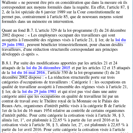
Wallonie » ne peuvent être pris en considération que dans la mesure où ils
correspondent aux moyens formulés dans la requête. En effet, l'article 87, §
2, de la loi spéciale du 6 janvier 1989 sur la Cour constitutionnelle ne
permet pas, contrairement à l'article 85, que de nouveaux moyens soient
formulés dans un mémoire en intervention.
Quant au fond B.7. L'article 329 de la loi-programme (I) du 24 décembre
2002 dispose : « Les employeurs occupant des travailleurs qui sont
loi du
assujettis à l'ensemble des régimes visés à l'article 21, § 1er, de la
29 juin 1981
, peuvent bénéficier trimestriellement, pour chacun desdits
travailleurs, d'une réduction structurelle correspondant aux principes
développés ci-après ».
B.8.1. Par suite des modifications apportées par les articles 21 et 24
loi du 26 décembre 2015
attaqués de la
et par les articles 12 et 15 attaqués
loi du 16 mai 2016
de la
, l'article 330 de la loi-programme (I) du 24
décembre 2002 dispose : « La réduction structurelle porte sur trois
catégories d'occupations de travailleurs : Catégorie 1 : les occupations en
qualité de travailleur assujetti à l'ensemble des régimes visés à l'article 21,
loi du 29 juin 1981
§ 1er, de la
et qui n'est pas visé dans une autre
catégorie ainsi que les occupations en qualité de travailleur lié par un
contrat de travail avec le Théâtre royal de la Monnaie ou le Palais des
Beaux-Arts, organismes d'intérêt public visés à la catégorie B de l'article
1er de la loi du 16 mars 1954 relative au contrôle de certains organismes
d'intérêt public. Pour cette catégorie la cotisation visée à l'article 38, § 3,
alinéa 1er, 1°, est plafonnée à 22,65 % à partir du 1er avril 2016 et la
cotisation visée à l'article 38, § 3, alinéa 1er, 2°, est plafonnée à 22,65 % à
partir du 1er avril 2016. Pour cette catégorie la cotisation visée à l'article