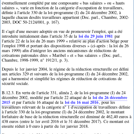
éventuellement complété par une composante « bas salaires » ou « hauts
salaires », varie en fonction de la catégorie d'occupation de travailleurs,
définie à l'article 330 de la loi-programme (I) du 24 décembre 2002, à
laquelle chacun desdits travailleurs appartient (Doc. parl., Chambre, 2002-
2003, DOC 50-2124/001, p. 167).
Il s'agit d'une mesure adoptée en vue de promouvoir l'emploi, qui a été
loi du 29 juin 1981
introduite initialement dans l'article 35 de la
par
l'article 22 de la loi du 26 mars 1999 « relative au plan d'action belge pour
l'emploi 1998 et portant des dispositions diverses » (ci-après : la loi du 26
mars 1999) afin d'intégrer les anciens mécanismes de réductions de
cotisations patronales dites « Maribel » et « bas salaires » (Doc. parl.,
Chambre, 1998-1999, n° 1912/1, p. 3).
Depuis le 1er janvier 2004, le régime de la réduction structurelle est défini
aux articles 329 et suivants de la loi-programme (I) du 24 décembre 2002,
qui a harmonisé et simplifié les régimes de réduction de cotisations de
sécurité sociale.
B.12.3. En vertu de l'article 331, alinéa 2, de la loi-programme (I) du 24
loi du 26 décembre
décembre 2002, modifié par l'article 22 attaqué de la
2015
loi du 16 mai 2016
et par l'article 16 attaqué de la
, pour les
travailleurs relevant de la catégorie n° 1 d'occupation de travailleurs définie
à l'article 330 de la loi-programme (I) du 24 décembre 2002, le montant
forfaitaire de base de la réduction structurelle est diminué de 462,40 euros à
438 euros (entre le 1er avril 2016 et le 31 décembre 2017). Ce montant est
ensuite réduit à 0 euro à partir du 1er janvier 2018.