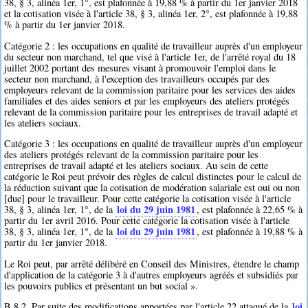
38, § 3, alinéa 1er, 1°, est plafonnée à 19,88 % à partir du 1er janvier 2018
et la cotisation visée à l'article 38, § 3, alinéa 1er, 2°, est plafonnée à 19,88
% à partir du 1er janvier 2018.
Catégorie 2 : les occupations en qualité de travailleur auprès d'un employeur
du secteur non marchand, tel que visé à l'article 1er, de l'arrêté royal du 18
juillet 2002 portant des mesures visant à promouvoir l'emploi dans le
secteur non marchand, à l'exception des travailleurs occupés par des
employeurs relevant de la commission paritaire pour les services des aides
familiales et des aides seniors et par les employeurs des ateliers protégés
relevant de la commission paritaire pour les entreprises de travail adapté et
les ateliers sociaux.
Catégorie 3 : les occupations en qualité de travailleur auprès d'un employeur
des ateliers protégés relevant de la commission paritaire pour les
entreprises de travail adapté et les ateliers sociaux. Au sein de cette
catégorie le Roi peut prévoir des règles de calcul distinctes pour le calcul de
la réduction suivant que la cotisation de modération salariale est oui ou non
[due] pour le travailleur. Pour cette catégorie la cotisation visée à l'article
loi du 29 juin 1981
38, § 3, alinéa 1er, 1°, de la
, est plafonnée à 22,65 % à
partir du 1er avril 2016. Pour cette catégorie la cotisation visée à l'article
loi du 29 juin 1981
38, § 3, alinéa 1er, 1°, de la
, est plafonnée à 19,88 % à
partir du 1er janvier 2018.
Le Roi peut, par arrêté délibéré en Conseil des Ministres, étendre le champ
d'application de la catégorie 3 à d'autres employeurs agréés et subsidiés par
les pouvoirs publics et présentant un but social ».
loi
B.8.2. Par suite des modifications apportées par l'article 22 attaqué de la