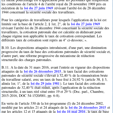
les conditions de l'article 4 de l'arrêté royal du 28 novembre 1969 pris en
loi du 27 juin 1969
exécution de la
révisant l'arrêté-loi du 28 décembre
1944 concernant la sécurité sociale des travailleurs.
Pour les catégories de travailleurs pour lesquels l'application de la loi est
loi du 27 juin 1969
limitée sur la base de l'article 2, § 1er, 2°, de la
révisant l'arrêté-loi du 28 décembre 1944 concernant la sécurité sociale des
travailleurs, la cotisation patronale due est calculée en déduisant pour
chaque régime non applicable le taux de cotisation correspondant. Les
différents taux de cotisation sont repris au 4° ci-dessous; ».
B.10. Les dispositions attaquées introduisent, d'une part, une diminution
progressive du taux de base des cotisations patronales de sécurité sociale et,
d'autre part, une réforme progressive du mécanisme de réduction
structurelle des charges patronales.
B.11. A la date du 31 mars 2016, avant l'entrée en vigueur des dispositions
loi du 26 décembre 2015
attaquées de la
, le taux facial des cotisations
patronales de sécurité sociale s'élevait à 32,40 % de la rémunération brute
du travailleur salarié, avec un taux de base fixé à 24,92 % (article 38, § 3,
loi du 29 juin 1981
alinéa 1er, 1°, de la
). Le taux facial des cotisations
patronales de 32,40 % était réduit, après l'application de la réduction
structurelle, à un taux réel situé entre 19 et 29 % (Doc. parl., Chambre,
2015-2016, DOC 54-1520/001, pp. 6-8).
En vertu de l'article 330 de la loi-programme (I) du 24 décembre 2002,
loi du 26 décembre 2015
modifié par les articles 21 et 24 attaqués de la
et
loi du 16 mai 2016
par les articles 12 et 15 attaqués de la
, le taux de base