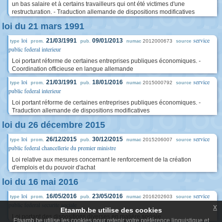
un bas salaire et à certains travailleurs qui ont été victimes d'une
restructuration. - Traduction allemande de dispositions modificatives
loi du 21 mars 1991
loi
service
21/03/1991
09/01/2013
2012000673
type
prom.
pub.
numac
source
public federal interieur
Loi portant réforme de certaines entreprises publiques économiques. -
Coordination officieuse en langue allemande
loi
service
21/03/1991
18/01/2016
2015000792
type
prom.
pub.
numac
source
public federal interieur
Loi portant réforme de certaines entreprises publiques économiques. -
Traduction allemande de dispositions modificatives
loi du 26 décembre 2015
loi
service
26/12/2015
30/12/2015
2015206007
type
prom.
pub.
numac
source
public federal chancellerie du premier ministre
Loi relative aux mesures concernant le renforcement de la création
d'emplois et du pouvoir d'achat
loi du 16 mai 2016
loi
service
16/05/2016
23/05/2016
2016202603
type
prom.
pub.
numac
source
public federal securite sociale
x
Etaamb.be utilise des cookies
Loi portant des dispositions diverses en matière sociale
Etaamb.be utilise les cookies pour retenir votre préférence linguistique et