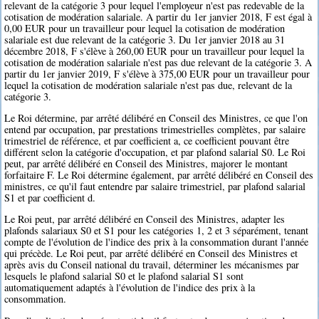
relevant de la catégorie 3 pour lequel l'employeur n'est pas redevable de la
cotisation de modération salariale. A partir du 1er janvier 2018, F est égal à
0,00 EUR pour un travailleur pour lequel la cotisation de modération
salariale est due relevant de la catégorie 3. Du 1er janvier 2018 au 31
décembre 2018, F s'élève à 260,00 EUR pour un travailleur pour lequel la
cotisation de modération salariale n'est pas due relevant de la catégorie 3. A
partir du 1er janvier 2019, F s'élève à 375,00 EUR pour un travailleur pour
lequel la cotisation de modération salariale n'est pas due, relevant de la
catégorie 3.
Le Roi détermine, par arrêté délibéré en Conseil des Ministres, ce que l'on
entend par occupation, par prestations trimestrielles complètes, par salaire
trimestriel de référence, et par coefficient a, ce coefficient pouvant être
différent selon la catégorie d'occupation, et par plafond salarial S0. Le Roi
peut, par arrêté délibéré en Conseil des Ministres, majorer le montant
forfaitaire F. Le Roi détermine également, par arrêté délibéré en Conseil des
ministres, ce qu'il faut entendre par salaire trimestriel, par plafond salarial
S1 et par coefficient d.
Le Roi peut, par arrêté délibéré en Conseil des Ministres, adapter les
plafonds salariaux S0 et S1 pour les catégories 1, 2 et 3 séparément, tenant
compte de l'évolution de l'indice des prix à la consommation durant l'année
qui précède. Le Roi peut, par arrêté délibéré en Conseil des Ministres et
après avis du Conseil national du travail, déterminer les mécanismes par
lesquels le plafond salarial S0 et le plafond salarial S1 sont
automatiquement adaptés à l'évolution de l'indice des prix à la
consommation.