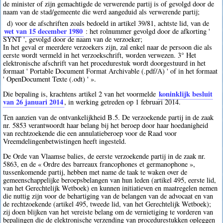
de minister of zijn gemachtigde de verwerende partij is of gevolgd door de
naam van de stad/gemeente die werd aangeduid als verwerende partij;
d) voor de afschriften zoals bedoeld in artikel 39/81, achtste lid, van de
wet van 15 december 1980
: het rolnummer gevolgd door de afkorting '
SYNT ', gevolgd door de naam van de verzoeker;
In het geval er meerdere verzoekers zijn, zal enkel naar de persoon die als
eerste wordt vermeld in het verzoekschrift, worden verwezen. 3° Het
elektronische afschrift van het procedurestuk wordt doorgestuurd in het
formaat ' Portable Document Format Archivable (.pdf/A) ' of in het formaat
' OpenDocument Texte (.odt) ' ».
koninklijk besluit
Die bepaling is, krachtens artikel 2 van het voormelde
van 26 januari 2014
, in werking getreden op 1 februari 2014.
Ten aanzien van de ontvankelijkheid B.5. De verzoekende partij in de zaak
nr. 5853 verantwoordt haar belang bij het beroep door haar hoedanigheid
van rechtzoekende die een annulatieberoep voor de Raad voor
Vreemdelingenbetwistingen heeft ingesteld.
De Orde van Vlaamse balies, de eerste verzoekende partij in de zaak nr.
5863, en de « Ordre des barreaux francophones et germanophone »,
tussenkomende partij, hebben met name de taak te waken over de
gemeenschappelijke beroepsbelangen van hun leden (artikel 495, eerste lid,
van het Gerechtelijk Wetboek) en kunnen initiatieven en maatregelen nemen
die nuttig zijn voor de behartiging van de belangen van de advocaat en van
de rechtzoekende (artikel 495, tweede lid, van het Gerechtelijk Wetboek);
zij doen blijken van het vereiste belang om de vernietiging te vorderen van
bepalingen die de elektronische verzending van procedurestukken opleggen