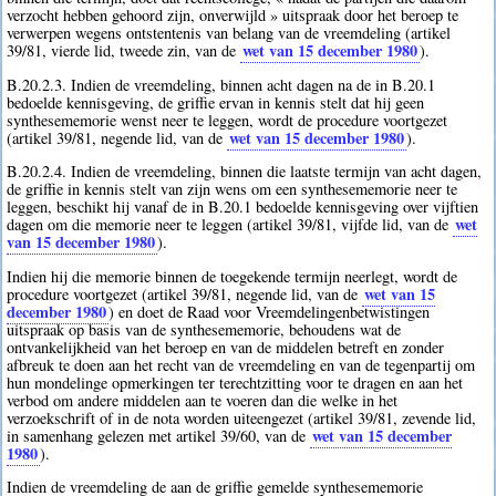
verzocht hebben gehoord zijn, onverwijld » uitspraak door het beroep te
verwerpen wegens ontstentenis van belang van de vreemdeling (artikel
wet van 15 december 1980
39/81, vierde lid, tweede zin, van de
).
B.20.2.3. Indien de vreemdeling, binnen acht dagen na de in B.20.1
bedoelde kennisgeving, de griffie ervan in kennis stelt dat hij geen
synthesememorie wenst neer te leggen, wordt de procedure voortgezet
wet van 15 december 1980
(artikel 39/81, negende lid, van de
).
B.20.2.4. Indien de vreemdeling, binnen die laatste termijn van acht dagen,
de griffie in kennis stelt van zijn wens om een synthesememorie neer te
leggen, beschikt hij vanaf de in B.20.1 bedoelde kennisgeving over vijftien
wet
dagen om die memorie neer te leggen (artikel 39/81, vijfde lid, van de
van 15 december 1980
).
Indien hij die memorie binnen de toegekende termijn neerlegt, wordt de
wet van 15
procedure voortgezet (artikel 39/81, negende lid, van de
december 1980
) en doet de Raad voor Vreemdelingenbetwistingen
uitspraak op basis van de synthesememorie, behoudens wat de
ontvankelijkheid van het beroep en van de middelen betreft en zonder
afbreuk te doen aan het recht van de vreemdeling en van de tegenpartij om
hun mondelinge opmerkingen ter terechtzitting voor te dragen en aan het
verbod om andere middelen aan te voeren dan die welke in het
verzoekschrift of in de nota worden uiteengezet (artikel 39/81, zevende lid,
wet van 15 december
in samenhang gelezen met artikel 39/60, van de
1980
).
Indien de vreemdeling de aan de griffie gemelde synthesememorie