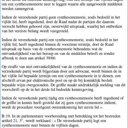
om een synthesememorie neer te leggen waarin alle aangevoerde middelen
worden samengevat.
Indien de verzoekende partij geen synthesememorie, zoals bedoeld in het
vijfde lid, heeft ingediend, doet de Raad nadat de partijen die daarom
verzocht hebben gehoord zijn, onverwijld uitspraak, waarbij het ontbreken
van het vereiste belang wordt vastgesteld.
Indien de verzoekende partij een synthesememorie, zoals bedoeld in het
vijfde lid, heeft ingediend binnen de voorziene termijn, doet de Raad
uitspraak op basis van de synthesememorie behoudens wat de
ontvankelijkheid van het beroep en van de middelen betreft en zonder
afbreuk te doen aan artikel 39/60.
Op straffe van niet-ontvankelijkheid van de synthesememorie en indien de
verzoekende partij wordt bijgestaan door een advocaat, wordt binnen de in
het vijfde lid bepaalde termijn om een synthesememorie in te dienen, een
afschrift ervan per elektronische post en op de bij koninklijk besluit
bepaalde wijze overgezonden. De griffie maakt uitdrukkelijk melding van dit
voorschrift op de in het derde lid bedoelde kennisgeving.
Indien de verzoekende partij tijdig een synthesememorie heeft ingediend of
de griffie in kennis heeft gesteld dat zij geen synthesememorie indient,
wordt de procedure voortgezet overeenkomstig het eerste lid ».
B.19. In de parlementaire voorbereiding met betrekking tot het bestreden
artikel 21, 3°, wordt verklaard : « De verzoekende partij legt een
synthesememorie neer binnen de vijftien dagen.