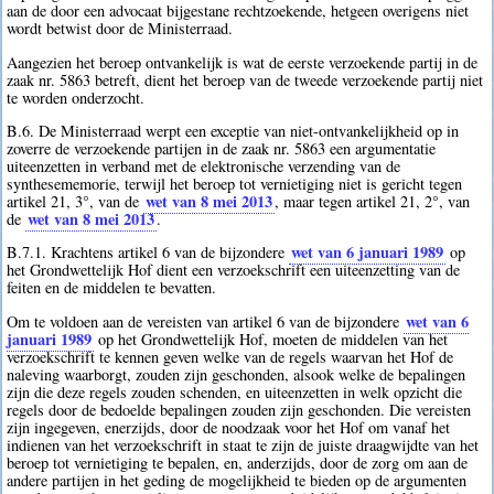
aan de door een advocaat bijgestane rechtzoekende, hetgeen overigens niet
wordt betwist door de Ministerraad.
Aangezien het beroep ontvankelijk is wat de eerste verzoekende partij in de
zaak nr. 5863 betreft, dient het beroep van de tweede verzoekende partij niet
te worden onderzocht.
B.6. De Ministerraad werpt een exceptie van niet-ontvankelijkheid op in
zoverre de verzoekende partijen in de zaak nr. 5863 een argumentatie
uiteenzetten in verband met de elektronische verzending van de
synthesememorie, terwijl het beroep tot vernietiging niet is gericht tegen
wet van 8 mei 2013
artikel 21, 3°, van de
, maar tegen artikel 21, 2°, van
wet van 8 mei 2013
de
.
wet van 6 januari 1989
B.7.1. Krachtens artikel 6 van de bijzondere
op
het Grondwettelijk Hof dient een verzoekschrift een uiteenzetting van de
feiten en de middelen te bevatten.
wet van 6
Om te voldoen aan de vereisten van artikel 6 van de bijzondere
januari 1989
op het Grondwettelijk Hof, moeten de middelen van het
verzoekschrift te kennen geven welke van de regels waarvan het Hof de
naleving waarborgt, zouden zijn geschonden, alsook welke de bepalingen
zijn die deze regels zouden schenden, en uiteenzetten in welk opzicht die
regels door de bedoelde bepalingen zouden zijn geschonden. Die vereisten
zijn ingegeven, enerzijds, door de noodzaak voor het Hof om vanaf het
indienen van het verzoekschrift in staat te zijn de juiste draagwijdte van het
beroep tot vernietiging te bepalen, en, anderzijds, door de zorg om aan de
andere partijen in het geding de mogelijkheid te bieden op de argumenten