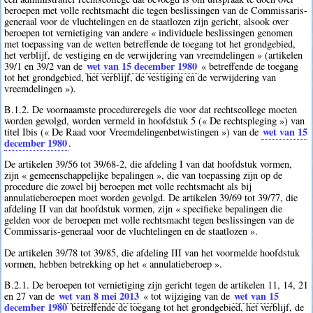
beroepen met volle rechtsmacht die tegen beslissingen van de Commissaris-
generaal voor de vluchtelingen en de staatlozen zijn gericht, alsook over
beroepen tot vernietiging van andere « individuele beslissingen genomen
met toepassing van de wetten betreffende de toegang tot het grondgebied,
het verblijf, de vestiging en de verwijdering van vreemdelingen » (artikelen
wet van 15 december 1980
39/1 en 39/2 van de
« betreffende de toegang
tot het grondgebied, het verblijf, de vestiging en de verwijdering van
vreemdelingen »).
B.1.2. De voornaamste procedureregels die voor dat rechtscollege moeten
worden gevolgd, worden vermeld in hoofdstuk 5 (« De rechtspleging ») van
wet van 15
titel Ibis (« De Raad voor Vreemdelingenbetwistingen ») van de
december 1980
.
De artikelen 39/56 tot 39/68-2, die afdeling I van dat hoofdstuk vormen,
zijn « gemeenschappelijke bepalingen », die van toepassing zijn op de
procedure die zowel bij beroepen met volle rechtsmacht als bij
annulatieberoepen moet worden gevolgd. De artikelen 39/69 tot 39/77, die
afdeling II van dat hoofdstuk vormen, zijn « specifieke bepalingen die
gelden voor de beroepen met volle rechtsmacht tegen beslissingen van de
Commissaris-generaal voor de vluchtelingen en de staatlozen ».
De artikelen 39/78 tot 39/85, die afdeling III van het voormelde hoofdstuk
vormen, hebben betrekking op het « annulatieberoep ».
B.2.1. De beroepen tot vernietiging zijn gericht tegen de artikelen 11, 14, 21
wet van 8 mei 2013
wet van 15
en 27 van de
« tot wijziging van de
december 1980
betreffende de toegang tot het grondgebied, het verblijf, de