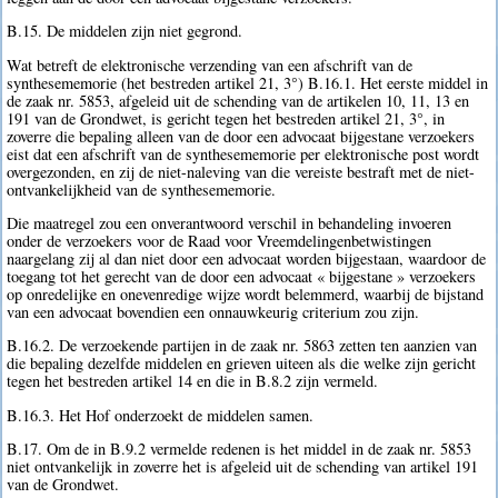
B.15. De middelen zijn niet gegrond.
Wat betreft de elektronische verzending van een afschrift van de
synthesememorie (het bestreden artikel 21, 3°) B.16.1. Het eerste middel in
de zaak nr. 5853, afgeleid uit de schending van de artikelen 10, 11, 13 en
191 van de Grondwet, is gericht tegen het bestreden artikel 21, 3°, in
zoverre die bepaling alleen van de door een advocaat bijgestane verzoekers
eist dat een afschrift van de synthesememorie per elektronische post wordt
overgezonden, en zij de niet-naleving van die vereiste bestraft met de niet-
ontvankelijkheid van de synthesememorie.
Die maatregel zou een onverantwoord verschil in behandeling invoeren
onder de verzoekers voor de Raad voor Vreemdelingenbetwistingen
naargelang zij al dan niet door een advocaat worden bijgestaan, waardoor de
toegang tot het gerecht van de door een advocaat « bijgestane » verzoekers
op onredelijke en onevenredige wijze wordt belemmerd, waarbij de bijstand
van een advocaat bovendien een onnauwkeurig criterium zou zijn.
B.16.2. De verzoekende partijen in de zaak nr. 5863 zetten ten aanzien van
die bepaling dezelfde middelen en grieven uiteen als die welke zijn gericht
tegen het bestreden artikel 14 en die in B.8.2 zijn vermeld.
B.16.3. Het Hof onderzoekt de middelen samen.
B.17. Om de in B.9.2 vermelde redenen is het middel in de zaak nr. 5853
niet ontvankelijk in zoverre het is afgeleid uit de schending van artikel 191
van de Grondwet.