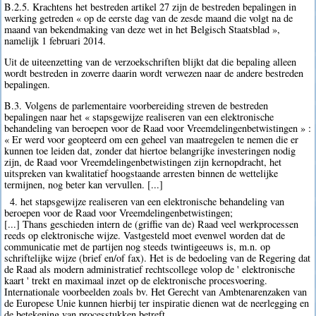
B.2.5. Krachtens het bestreden artikel 27 zijn de bestreden bepalingen in
werking getreden « op de eerste dag van de zesde maand die volgt na de
maand van bekendmaking van deze wet in het Belgisch Staatsblad »,
namelijk 1 februari 2014.
Uit de uiteenzetting van de verzoekschriften blijkt dat die bepaling alleen
wordt bestreden in zoverre daarin wordt verwezen naar de andere bestreden
bepalingen.
B.3. Volgens de parlementaire voorbereiding streven de bestreden
bepalingen naar het « stapsgewijze realiseren van een elektronische
behandeling van beroepen voor de Raad voor Vreemdelingenbetwistingen » :
« Er werd voor geopteerd om een geheel van maatregelen te nemen die er
kunnen toe leiden dat, zonder dat hiertoe belangrijke investeringen nodig
zijn, de Raad voor Vreemdelingenbetwistingen zijn kernopdracht, het
uitspreken van kwalitatief hoogstaande arresten binnen de wettelijke
termijnen, nog beter kan vervullen. [...]
4. het stapsgewijze realiseren van een elektronische behandeling van
beroepen voor de Raad voor Vreemdelingenbetwistingen;
[...] Thans geschieden intern de (griffie van de) Raad veel werkprocessen
reeds op elektronische wijze. Vastgesteld moet evenwel worden dat de
communicatie met de partijen nog steeds twintigeeuws is, m.n. op
schriftelijke wijze (brief en/of fax). Het is de bedoeling van de Regering dat
de Raad als modern administratief rechtscollege volop de ' elektronische
kaart ' trekt en maximaal inzet op de elektronische procesvoering.
Internationale voorbeelden zoals bv. Het Gerecht van Ambtenarenzaken van
de Europese Unie kunnen hierbij ter inspiratie dienen wat de neerlegging en
de betekening van processtukken betreft.