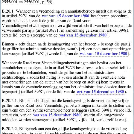
2555/001 en 2556/001, p. 56).
B.20.1. Wanneer een vreemdeling een annulatieberoep instelt dat volgens de
wet van 15 december 1980
in artikel 39/81 van de
beschreven procedure
wordt behandeld, zendt de griffier van de Raad voor
Vreemdelingenbetwistingen « onverwijld een afschrift van het beroep aan de
verwerende partij » (artikel 39/71, in samenhang gelezen met artikel 39/81,
wet van 15 december 1980
eerste lid, eerste streepje, van de
).
Binnen « acht dagen na de kennisgeving van het beroep » bezorgt die partij
de griffier het administratieve dossier, waarbij zij een nota met opmerkingen
wet van 15 december 1980
kan voegen (artikel 39/81, tweede lid, van de
).
Wanneer de Raad voor Vreemdelingenbetwistingen niet beslist om het
annulatieberoep volgens de in artikel 39/73 beschreven « louter schriftelijke
procedure » te behandelen, zendt de griffie van het administratieve
rechtscollege, « zodra het nuttig is », een afschrift van de eventuele nota
met opmerkingen aan de auteur van het beroep en stelt zij hem tevens in
kennis van de eventuele neerlegging van het administratieve dossier door de
wet van 15 december 1980
tegenpartij (artikel 39/81, derde lid, van de
).
B.20.2.1. Binnen acht dagen na die kennisgeving is de vreemdeling vrij de
griffie van de Raad voor Vreemdelingenbetwistingen in kennis te stellen van
zijn wens om een synthesememorie neer te leggen (artikel 39/81, vierde lid,
wet van 15 december 1980
eerste zin, van de
) waarin alle aangevoerde
middelen worden samengevat (artikel 39/81, vijfde lid, van dezelfde wet).
B.20.2.2. Bij gebrek aan een dergelijke kennisgeving van de vreemdeling
binnen die termijn, doet dat rechtscollege, « nadat de partijen die daarom