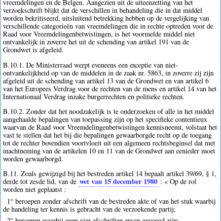
vreemdelingen en de Belgen. Aangezien uit de uiteenzetting van het
verzoekschrift blijkt dat de verschillen in behandeling die in dat middel
worden bekritiseerd, uitsluitend betrekking hebben op de vergelijking van
verschillende categorieën van vreemdelingen die in rechte optreden voor de
Raad voor Vreemdelingenbetwistingen, is het voormelde middel niet
ontvankelijk in zoverre het uit de schending van artikel 191 van de
Grondwet is afgeleid.
B.10.1. De Ministerraad werpt eveneens een exceptie van niet-
ontvankelijkheid op van de middelen in de zaak nr. 5863, in zoverre zij zijn
afgeleid uit de schending van artikel 13 van de Grondwet en van artikel 6
van het Europees Verdrag voor de rechten van de mens en artikel 14 van het
Internationaal Verdrag inzake burgerrechten en politieke rechten.
B.10.2. Zonder dat het noodzakelijk is te onderzoeken of alle in het middel
aangehaalde bepalingen van toepassing zijn op het specifieke contentieux
waarvan de Raad voor Vreemdelingenbetwistingen kennisneemt, volstaat het
vast te stellen dat het bij die bepalingen gewaarborgde recht op de toegang
tot de rechter bovendien voortvloeit uit een algemeen rechtsbeginsel dat met
inachtneming van de artikelen 10 en 11 van de Grondwet aan eenieder moet
worden gewaarborgd.
B.11. Zoals gewijzigd bij het bestreden artikel 14 bepaalt artikel 39/69, § 1,
wet van 15 december 1980
derde tot zesde lid, van de
: « Op de rol
worden niet geplaatst :
1° beroepen zonder afschrift van de bestreden akte of van het stuk waarbij
de handeling ter kennis is gebracht van de verzoekende partij;
2° beroepen waarbij geen vier afschriften ervan gevoegd zijn;