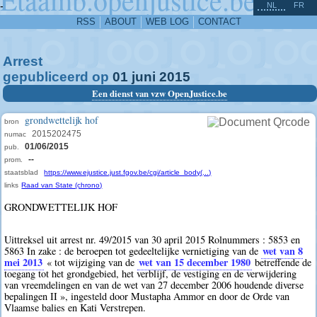
^
-
NL
FR
RSS
ABOUT
WEB LOG
CONTACT
Arrest
gepubliceerd op
01
juni
2015
Een dienst van vzw OpenJustice.be
grondwettelijk hof
bron
2015202475
numac
01/06/2015
pub.
--
prom.
staatsblad
https://www.ejustice.just.fgov.be/cgi/article_body(...)
links
Raad van State (chrono)
GRONDWETTELIJK HOF
Uittreksel uit arrest nr. 49/2015 van 30 april 2015 Rolnummers : 5853 en
wet van 8
5863 In zake : de beroepen tot gedeeltelijke vernietiging van de
mei 2013
wet van 15 december 1980
« tot wijziging van de
betreffende de
toegang tot het grondgebied, het verblijf, de vestiging en de verwijdering
van vreemdelingen en van de wet van 27 december 2006 houdende diverse
bepalingen II », ingesteld door Mustapha Ammor en door de Orde van
Vlaamse balies en Kati Verstrepen.