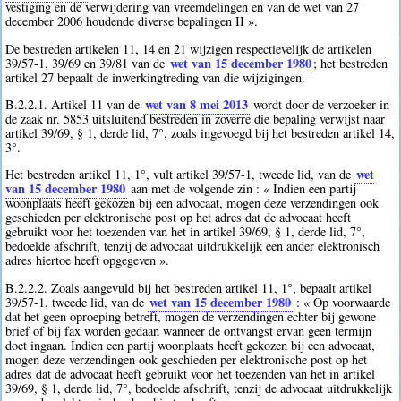
vestiging en de verwijdering van vreemdelingen en van de wet van 27
december 2006 houdende diverse bepalingen II ».
De bestreden artikelen 11, 14 en 21 wijzigen respectievelijk de artikelen
wet van 15 december 1980
39/57-1, 39/69 en 39/81 van de
; het bestreden
artikel 27 bepaalt de inwerkingtreding van die wijzigingen.
wet van 8 mei 2013
B.2.2.1. Artikel 11 van de
wordt door de verzoeker in
de zaak nr. 5853 uitsluitend bestreden in zoverre die bepaling verwijst naar
artikel 39/69, § 1, derde lid, 7°, zoals ingevoegd bij het bestreden artikel 14,
3°.
wet
Het bestreden artikel 11, 1°, vult artikel 39/57-1, tweede lid, van de
van 15 december 1980
aan met de volgende zin : « Indien een partij
woonplaats heeft gekozen bij een advocaat, mogen deze verzendingen ook
geschieden per elektronische post op het adres dat de advocaat heeft
gebruikt voor het toezenden van het in artikel 39/69, § 1, derde lid, 7°,
bedoelde afschrift, tenzij de advocaat uitdrukkelijk een ander elektronisch
adres hiertoe heeft opgegeven ».
B.2.2.2. Zoals aangevuld bij het bestreden artikel 11, 1°, bepaalt artikel
wet van 15 december 1980
39/57-1, tweede lid, van de
: « Op voorwaarde
dat het geen oproeping betreft, mogen de verzendingen echter bij gewone
brief of bij fax worden gedaan wanneer de ontvangst ervan geen termijn
doet ingaan. Indien een partij woonplaats heeft gekozen bij een advocaat,
mogen deze verzendingen ook geschieden per elektronische post op het
adres dat de advocaat heeft gebruikt voor het toezenden van het in artikel
39/69, § 1, derde lid, 7°, bedoelde afschrift, tenzij de advocaat uitdrukkelijk