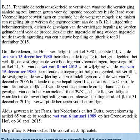
B.23. Teneinde de rechtsonzekerheid te vermijden waartoe die vernietiging
aanleiding zou kunnen geven voor de lopende procedures bij de Raad voor
Vreemdelingenbetwistingen en teneinde het de wetgever mogelijk te maken
een regeling uit te werken die tegemoetkomt aan de in B.12.1 uitgedrukte
bekommernissen, dienen de gevolgen van de vernietigde bepaling te worden
gehandhaafd voor de procedures die zijn ingesteld of nog worden ingesteld
tot de inwerkingtreding van een nieuwe bepaling en uiterlijk tot 31
december 2015.
Om die redenen, het Hof - vernietigt, in artikel 39/81, achtste lid, van de
wet van 15 december 1980
betreffende de toegang tot het grondgebied, het
verblijf, de vestiging en de verwijdering van vreemdelingen, ingevoegd bij
wet van 8 mei 2013
wet van
artikel 21, 3°, van de
« tot wijziging van de
15 december 1980
betreffende de toegang tot het grondgebied, het verblijf,
de vestiging en de verwijdering van vreemdelingen en van de wet van 27
december 2006 houdende diverse bepalingen II », de woorden « Op straffe
van niet-ontvankelijkheid van de synthesememorie en »; - handhaaft de
gevolgen van de in het voormelde artikel 39/81, achtste lid, vernietigde
woorden tot de inwerkingtreding van een nieuwe bepaling en uiterlijk tot 31
december 2015; - verwerpt de beroepen voor het overige.
Aldus gewezen in het Frans, het Nederlands en het Duits, overeenkomstig
wet van 6 januari 1989
artikel 65 van de bijzondere
op het Grondwettelijk
Hof, op 30 april 2015.
De griffier, F. Meersschaut De voorzitter, J. Spreutels