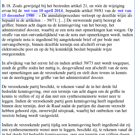
B.18. Zoals gewijzigd bij het bestreden artikel 21, en vóór de wijziging
wet van 10 april 2014
wet van
ervan bij de
, bepaalde artikel 39/81 van de
15 december 1980
: « De annulatieprocedure verloopt op dezelfde wijze als
bepaald in de artikelen : - 39/71; [...] De verwerende partij bezorgt de
griffier, binnen acht dagen na de kennisgeving van het beroep, het
administratief dossier, waarbij ze een nota met opmerkingen kan voegen. Op
straffe van niet-ontvankelijkheid van de nota met opmerkingen wordt, indien
de originele nota is ingediend bij aangetekende brief of per bode met
ontvangstbewijs, binnen dezelfde termijn een afschrift ervan per
elektronische post en op de bij koninklijk besluit bepaalde wijze
overgezonden.
In afwijking van het eerste lid en indien artikel 39/73 niet wordt toegepast,
zendt de griffie zodra het nuttig is, desgevallend een afschrift van de nota
met opmerkingen aan de verzoekende partij en stelt deze tevens in kennis
van de neerlegging ter griffie van het administratief dossier.
De verzoekende partij beschikt, te rekenen vanaf de in het derde lid
bedoelde kennisgeving, over een termijn van acht dagen om de griffie in
kennis te stellen of zij al dan niet een synthesememorie wenst neer te
leggen. Indien de verzoekende partij geen kennisgeving heeft ingediend
binnen deze termijn, doet de Raad nadat de partijen die daarom verzocht
hebben gehoord zijn, onverwijld uitspraak, waarbij het ontbreken van het
vereiste belang wordt vastgesteld.
Indien de verzoekende partij tijdig een kennisgeving heeft ingediend dat zij
een synthesememorie wenst neer te leggen, beschikt zij, te rekenen vanaf de
in het derde lid bedoelde kennisgeving, over een termijn van vijftien dagen