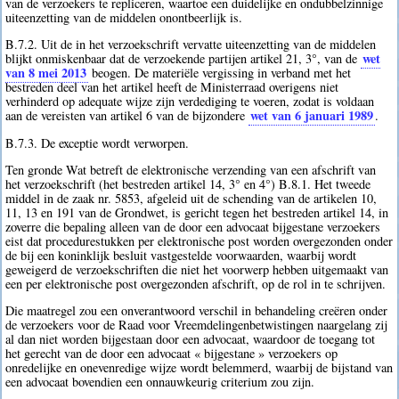
van de verzoekers te repliceren, waartoe een duidelijke en ondubbelzinnige
uiteenzetting van de middelen onontbeerlijk is.
B.7.2. Uit de in het verzoekschrift vervatte uiteenzetting van de middelen
wet
blijkt onmiskenbaar dat de verzoekende partijen artikel 21, 3°, van de
van 8 mei 2013
beogen. De materiële vergissing in verband met het
bestreden deel van het artikel heeft de Ministerraad overigens niet
verhinderd op adequate wijze zijn verdediging te voeren, zodat is voldaan
wet van 6 januari 1989
aan de vereisten van artikel 6 van de bijzondere
.
B.7.3. De exceptie wordt verworpen.
Ten gronde Wat betreft de elektronische verzending van een afschrift van
het verzoekschrift (het bestreden artikel 14, 3° en 4°) B.8.1. Het tweede
middel in de zaak nr. 5853, afgeleid uit de schending van de artikelen 10,
11, 13 en 191 van de Grondwet, is gericht tegen het bestreden artikel 14, in
zoverre die bepaling alleen van de door een advocaat bijgestane verzoekers
eist dat procedurestukken per elektronische post worden overgezonden onder
de bij een koninklijk besluit vastgestelde voorwaarden, waarbij wordt
geweigerd de verzoekschriften die niet het voorwerp hebben uitgemaakt van
een per elektronische post overgezonden afschrift, op de rol in te schrijven.
Die maatregel zou een onverantwoord verschil in behandeling creëren onder
de verzoekers voor de Raad voor Vreemdelingenbetwistingen naargelang zij
al dan niet worden bijgestaan door een advocaat, waardoor de toegang tot
het gerecht van de door een advocaat « bijgestane » verzoekers op
onredelijke en onevenredige wijze wordt belemmerd, waarbij de bijstand van
een advocaat bovendien een onnauwkeurig criterium zou zijn.