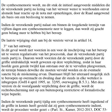
De synthesememorie wordt, nu dit stuk de initieel aangevoerde middelen die
de verzoekende partij na lezing van het verweer wenst te weerhouden omvat
alsmede haar reactie op de nota met opmerkingen, door de Raad aangewend
als basis om een beslissing te nemen.
Indien de verzoekende partij nalaat om binnen de toegekende termijn van
vijftien dagen een synthesememorie neer te leggen, dan wordt zij geacht
geen belang meer te hebben bij het beroep.
De laatste wijziging sluit aan bij de vereiste vervat in artikel 14,
3° van het ontwerp.
In dit geval wordt niet voorzien in een voor de inschrijving van het beroep
uit te voeren regularisatie van het processtuk, daar de verzoekende partij
reeds partij is. Daarom wordt voorzien dat de verzoekende partij door de
griffie uitdrukkelijk wordt gewezen op deze verplichting, zodat in haar
hoofde geen gerede twijfel kan ontstaan over de te vervullen pleegvormen,
de termijn binnen dewelke die moeten vervuld worden en de eventuele
sanctie bij de miskenning ervan. Daarnaast blijft het uiteraard mogelijk zich
te beroepen op overmacht en dwaling daar dit steeds in elke wettekst is
inbegrepen (GwH 4 april 1995, nr. 32/95, overweging B.5.3.). Met deze
vereiste én de voorafgaande verplichting door de griffie, wordt de
rechtsbescherming niet op een buitensporig restrictieve of formalistische
wijze beperkt.
Indien de verzoekende partij tijdig een synthesememorie heeft ingediend of
de griffie in kennis heeft gesteld dat zij geen synthesememorie indient,
wordt de procedure verder gezet » (Parl. St., Kamer, 2012-2013, DOC 53-