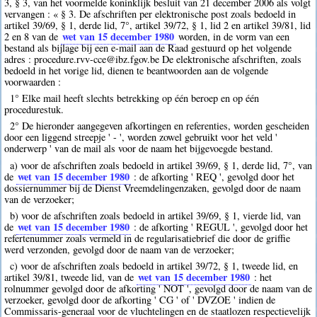
3, § 3, van het voormelde koninklijk besluit van 21 december 2006 als volgt
vervangen : « § 3. De afschriften per elektronische post zoals bedoeld in
artikel 39/69, § 1, derde lid, 7°, artikel 39/72, § 1, lid 2 en artikel 39/81, lid
wet van 15 december 1980
2 en 8 van de
worden, in de vorm van een
bestand als bijlage bij een e-mail aan de Raad gestuurd op het volgende
adres : procedure.rvv-cce@ibz.fgov.be De elektronische afschriften, zoals
bedoeld in het vorige lid, dienen te beantwoorden aan de volgende
voorwaarden :
1° Elke mail heeft slechts betrekking op één beroep en op één
procedurestuk.
2° De hieronder aangegeven afkortingen en referenties, worden gescheiden
door een liggend streepje ' - ', worden zowel gebruikt voor het veld '
onderwerp ' van de mail als voor de naam het bijgevoegde bestand.
a) voor de afschriften zoals bedoeld in artikel 39/69, § 1, derde lid, 7°, van
wet van 15 december 1980
de
: de afkorting ' REQ ', gevolgd door het
dossiernummer bij de Dienst Vreemdelingenzaken, gevolgd door de naam
van de verzoeker;
b) voor de afschriften zoals bedoeld in artikel 39/69, § 1, vierde lid, van
wet van 15 december 1980
de
: de afkorting ' REGUL ', gevolgd door het
refertenummer zoals vermeld in de regularisatiebrief die door de griffie
werd verzonden, gevolgd door de naam van de verzoeker;
c) voor de afschriften zoals bedoeld in artikel 39/72, § 1, tweede lid, en
wet van 15 december 1980
artikel 39/81, tweede lid, van de
: het
rolnummer gevolgd door de afkorting ' NOT ', gevolgd door de naam van de
verzoeker, gevolgd door de afkorting ' CG ' of ' DVZOE ' indien de
Commissaris-generaal voor de vluchtelingen en de staatlozen respectievelijk