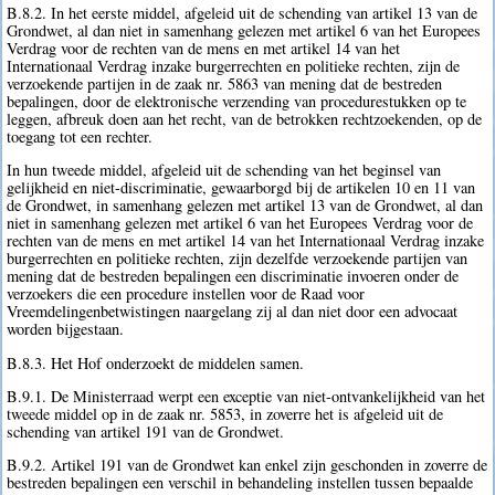
B.8.2. In het eerste middel, afgeleid uit de schending van artikel 13 van de
Grondwet, al dan niet in samenhang gelezen met artikel 6 van het Europees
Verdrag voor de rechten van de mens en met artikel 14 van het
Internationaal Verdrag inzake burgerrechten en politieke rechten, zijn de
verzoekende partijen in de zaak nr. 5863 van mening dat de bestreden
bepalingen, door de elektronische verzending van procedurestukken op te
leggen, afbreuk doen aan het recht, van de betrokken rechtzoekenden, op de
toegang tot een rechter.
In hun tweede middel, afgeleid uit de schending van het beginsel van
gelijkheid en niet-discriminatie, gewaarborgd bij de artikelen 10 en 11 van
de Grondwet, in samenhang gelezen met artikel 13 van de Grondwet, al dan
niet in samenhang gelezen met artikel 6 van het Europees Verdrag voor de
rechten van de mens en met artikel 14 van het Internationaal Verdrag inzake
burgerrechten en politieke rechten, zijn dezelfde verzoekende partijen van
mening dat de bestreden bepalingen een discriminatie invoeren onder de
verzoekers die een procedure instellen voor de Raad voor
Vreemdelingenbetwistingen naargelang zij al dan niet door een advocaat
worden bijgestaan.
B.8.3. Het Hof onderzoekt de middelen samen.
B.9.1. De Ministerraad werpt een exceptie van niet-ontvankelijkheid van het
tweede middel op in de zaak nr. 5853, in zoverre het is afgeleid uit de
schending van artikel 191 van de Grondwet.
B.9.2. Artikel 191 van de Grondwet kan enkel zijn geschonden in zoverre de
bestreden bepalingen een verschil in behandeling instellen tussen bepaalde