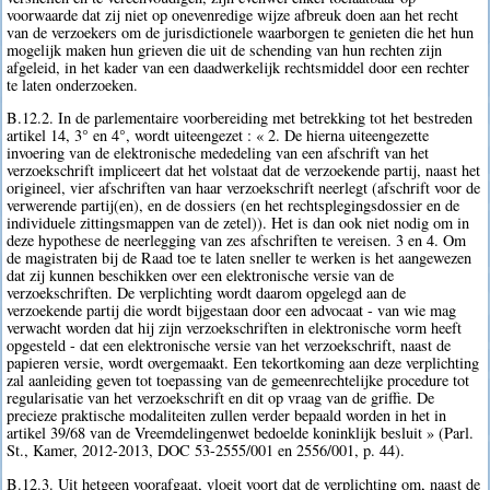
voorwaarde dat zij niet op onevenredige wijze afbreuk doen aan het recht
van de verzoekers om de jurisdictionele waarborgen te genieten die het hun
mogelijk maken hun grieven die uit de schending van hun rechten zijn
afgeleid, in het kader van een daadwerkelijk rechtsmiddel door een rechter
te laten onderzoeken.
B.12.2. In de parlementaire voorbereiding met betrekking tot het bestreden
artikel 14, 3° en 4°, wordt uiteengezet : « 2. De hierna uiteengezette
invoering van de elektronische mededeling van een afschrift van het
verzoekschrift impliceert dat het volstaat dat de verzoekende partij, naast het
origineel, vier afschriften van haar verzoekschrift neerlegt (afschrift voor de
verwerende partij(en), en de dossiers (en het rechtsplegingsdossier en de
individuele zittingsmappen van de zetel)). Het is dan ook niet nodig om in
deze hypothese de neerlegging van zes afschriften te vereisen. 3 en 4. Om
de magistraten bij de Raad toe te laten sneller te werken is het aangewezen
dat zij kunnen beschikken over een elektronische versie van de
verzoekschriften. De verplichting wordt daarom opgelegd aan de
verzoekende partij die wordt bijgestaan door een advocaat - van wie mag
verwacht worden dat hij zijn verzoekschriften in elektronische vorm heeft
opgesteld - dat een elektronische versie van het verzoekschrift, naast de
papieren versie, wordt overgemaakt. Een tekortkoming aan deze verplichting
zal aanleiding geven tot toepassing van de gemeenrechtelijke procedure tot
regularisatie van het verzoekschrift en dit op vraag van de griffie. De
precieze praktische modaliteiten zullen verder bepaald worden in het in
artikel 39/68 van de Vreemdelingenwet bedoelde koninklijk besluit » (Parl.
St., Kamer, 2012-2013, DOC 53-2555/001 en 2556/001, p. 44).
B.12.3. Uit hetgeen voorafgaat, vloeit voort dat de verplichting om, naast de