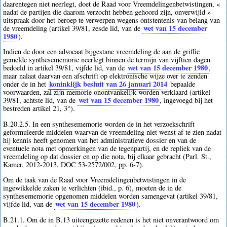
daarentegen niet neerlegt, doet de Raad voor Vreemdelingenbetwistingen, «
nadat de partijen die daarom verzocht hebben gehoord zijn, onverwijld »
uitspraak door het beroep te verwerpen wegens ontstentenis van belang van
wet van 15 december
de vreemdeling (artikel 39/81, zesde lid, van de
1980
).
Indien de door een advocaat bijgestane vreemdeling de aan de griffie
gemelde synthesememorie neerlegt binnen de termijn van vijftien dagen
wet van 15 december 1980
bedoeld in artikel 39/81, vijfde lid, van de
,
maar nalaat daarvan een afschrift op elektronische wijze over te zenden
koninklijk besluit van 26 januari 2014
onder de in het
bepaalde
voorwaarden, zal zijn memorie onontvankelijk worden verklaard (artikel
wet van 15 december 1980
39/81, achtste lid, van de
, ingevoegd bij het
bestreden artikel 21, 3°).
B.20.2.5. In een synthesememorie worden de in het verzoekschrift
geformuleerde middelen waarvan de vreemdeling niet wenst af te zien nadat
hij kennis heeft genomen van het administratieve dossier en van de
eventuele nota met opmerkingen van de tegenpartij, en de repliek van de
vreemdeling op dat dossier en op die nota, bij elkaar gebracht (Parl. St.,
Kamer, 2012-2013, DOC 53-2572/002, pp. 6-7).
Om de taak van de Raad voor Vreemdelingenbetwistingen in de
ingewikkelde zaken te verlichten (ibid., p. 6), moeten de in de
synthesememorie opgenomen middelen worden samengevat (artikel 39/81,
wet van 15 december 1980
vijfde lid, van de
).
B.21.1. Om de in B.13 uiteengezette redenen is het niet onverantwoord om