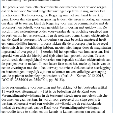
Het gebruik van parallelle elektronische documenten moet er voor zorgen
dat de Raad voor Vreemdelingenbetwistingen op termijn nog sneller kan
functioneren. Toch overweegt de Regering om niet overhaast te werk te
gaan. Liever dan één grote aanpassing te doen die jaren in beslag zal nemen
om deze uit te voeren, kiest de Regering voor wat de communicatie met de
procespartijen betreft, voor een geleidelijke invoering met quick-wins. Zo
wordt in het wetsontwerp onder voorwaarden de verplichting opgelegd aan
de partijen om het verzoekschrift en de nota met opmerkingen elektronisch
aan de Raad te bezorgen. De invoering van deze beperkte maatregel heeft
een onmiddellijke impact : processtukken die de procespartijen in de regel
elektronisch ter beschikking hebben, moeten niet langer door de magistraten
ingescand of overgetypt [...] worden bij het opstellen van hun arresten. Het
spreekt voor zich dat hierbij veel tijdswinst kan geboekt worden. Tevens
wordt reeds de mogelijkheid voorzien om bepaalde stukken elektronisch aan
de partijen over te maken. In een latere fase moet het, mede op basis van de
eerste ervaringen met de in het ontwerp voorziene elektronische neerlegging
en betekeningen, mogelijk zijn om te komen tot een volledige vervanging
van de papieren rechtsplegingsdossiers » (Parl. St., Kamer, 2012-2013,
DOC 53-2555/001 en 2556/001, pp. 30-33).
In de parlementaire voorbereiding met betrekking tot het bestreden artikel
11 wordt ook uiteengezet : « Het is de bedoeling dat de Raad voor
Vreemdelingenbetwistingen in de toekomst steeds meer met elektronische
documenten gaat werken. Er wordt voor geopteerd om stapsgewijs te
werken. Allereerst werd een website ontwikkeld die de rechtzoekende
toelaat de rechtspraak van de Raad voor Vreemdelingenbetwistingen
eenvoudig terug te vinden en om kennis te kunnen nemen van een aantal