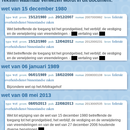
Teksten waarnaar verwezen wordt in dit document:
wet van 15 december 1980
wet
federale
15/12/1980
20/12/2007
2007000992
type
prom.
pub.
numac
bron
overheidsdienst binnenlandse zaken
Wet betreffende de toegang tot het grondgebied, het verblijf, de vestiging
en de verwijdering van vreemdelingen. -
****
vertaling van
****
wet
federale
15/12/1980
12/04/2012
2012000231
type
prom.
pub.
numac
bron
overheidsdienst binnenlandse zaken
Wet betreffende de toegang tot het grondgebied, het verblijf, de vestiging
en de verwijdering van vreemdelingen. -
****
vertaling van
****
wet van 06 januari 1989
wet
federale
06/01/1989
18/02/2008
2008000108
type
prom.
pub.
numac
bron
overheidsdienst binnenlandse zaken
Bijzondere wet op het Arbitragehof
wet van 08 mei 2013
wet
federale
08/05/2013
22/08/2013
2013000535
type
prom.
pub.
numac
bron
overheidsdienst binnenlandse zaken
Wet tot wijziging van de wet van 15 december 1980 betreffende de
toegang tot het grondgebied, het verblijf, de vestiging en de verwijdering
van vreemdelingen en van de wet van 27 december 2006 houdende
diverse bepalingen
****