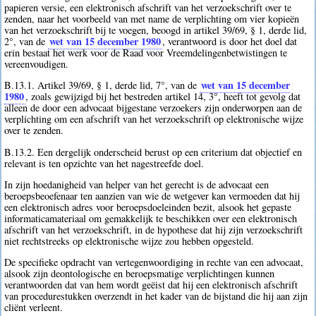
papieren versie, een elektronisch afschrift van het verzoekschrift over te
zenden, naar het voorbeeld van met name de verplichting om vier kopieën
van het verzoekschrift bij te voegen, beoogd in artikel 39/69, § 1, derde lid,
wet van 15 december 1980
2°, van de
, verantwoord is door het doel dat
erin bestaat het werk voor de Raad voor Vreemdelingenbetwistingen te
vereenvoudigen.
wet van 15 december
B.13.1. Artikel 39/69, § 1, derde lid, 7°, van de
1980
, zoals gewijzigd bij het bestreden artikel 14, 3°, heeft tot gevolg dat
alleen de door een advocaat bijgestane verzoekers zijn onderworpen aan de
verplichting om een afschrift van het verzoekschrift op elektronische wijze
over te zenden.
B.13.2. Een dergelijk onderscheid berust op een criterium dat objectief en
relevant is ten opzichte van het nagestreefde doel.
In zijn hoedanigheid van helper van het gerecht is de advocaat een
beroepsbeoefenaar ten aanzien van wie de wetgever kan vermoeden dat hij
een elektronisch adres voor beroepsdoeleinden bezit, alsook het gepaste
informaticamateriaal om gemakkelijk te beschikken over een elektronisch
afschrift van het verzoekschrift, in de hypothese dat hij zijn verzoekschrift
niet rechtstreeks op elektronische wijze zou hebben opgesteld.
De specifieke opdracht van vertegenwoordiging in rechte van een advocaat,
alsook zijn deontologische en beroepsmatige verplichtingen kunnen
verantwoorden dat van hem wordt geëist dat hij een elektronisch afschrift
van procedurestukken overzendt in het kader van de bijstand die hij aan zijn
cliënt verleent.