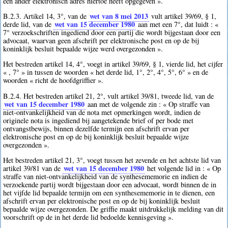
een ander elektronisch adres hiertoe heeft opgegeven ».
wet van 8 mei 2013
B.2.3. Artikel 14, 3°, van de
vult artikel 39/69, § 1,
wet van 15 december 1980
derde lid, van de
aan met een 7°, dat luidt : «
7° verzoekschriften ingediend door een partij die wordt bijgestaan door een
advocaat, waarvan geen afschrift per elektronische post en op de bij
koninklijk besluit bepaalde wijze werd overgezonden ».
Het bestreden artikel 14, 4°, voegt in artikel 39/69, § 1, vierde lid, het cijfer
« , 7° » in tussen de woorden « het derde lid, 1°, 2°, 4°, 5°, 6° » en de
woorden « richt de hoofdgriffier ».
B.2.4. Het bestreden artikel 21, 2°, vult artikel 39/81, tweede lid, van de
wet van 15 december 1980
aan met de volgende zin : « Op straffe van
niet-ontvankelijkheid van de nota met opmerkingen wordt, indien de
originele nota is ingediend bij aangetekende brief of per bode met
ontvangstbewijs, binnen dezelfde termijn een afschrift ervan per
elektronische post en op de bij koninklijk besluit bepaalde wijze
overgezonden ».
Het bestreden artikel 21, 3°, voegt tussen het zevende en het achtste lid van
wet van 15 december 1980
artikel 39/81 van de
het volgende lid in : « Op
straffe van niet-ontvankelijkheid van de synthesememorie en indien de
verzoekende partij wordt bijgestaan door een advocaat, wordt binnen de in
het vijfde lid bepaalde termijn om een synthesememorie in te dienen, een
afschrift ervan per elektronische post en op de bij koninklijk besluit
bepaalde wijze overgezonden. De griffie maakt uitdrukkelijk melding van dit
voorschrift op de in het derde lid bedoelde kennisgeving ».