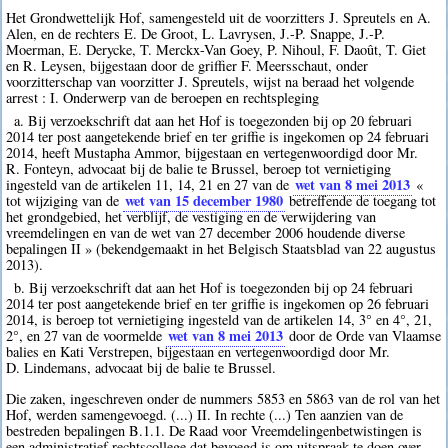
Het Grondwettelijk Hof, samengesteld uit de voorzitters J. Spreutels en A.
Alen, en de rechters E. De Groot, L. Lavrysen, J.-P. Snappe, J.-P.
Moerman, E. Derycke, T. Merckx-Van Goey, P. Nihoul, F. Daoût, T. Giet
en R. Leysen, bijgestaan door de griffier F. Meersschaut, onder
voorzitterschap van voorzitter J. Spreutels, wijst na beraad het volgende
arrest : I. Onderwerp van de beroepen en rechtspleging
a. Bij verzoekschrift dat aan het Hof is toegezonden bij op 20 februari
2014 ter post aangetekende brief en ter griffie is ingekomen op 24 februari
2014, heeft Mustapha Ammor, bijgestaan en vertegenwoordigd door Mr.
R. Fonteyn, advocaat bij de balie te Brussel, beroep tot vernietiging
wet van 8 mei 2013
ingesteld van de artikelen 11, 14, 21 en 27 van de
«
wet van 15 december 1980
tot wijziging van de
betreffende de toegang tot
het grondgebied, het verblijf, de vestiging en de verwijdering van
vreemdelingen en van de wet van 27 december 2006 houdende diverse
bepalingen II » (bekendgemaakt in het Belgisch Staatsblad van 22 augustus
2013).
b. Bij verzoekschrift dat aan het Hof is toegezonden bij op 24 februari
2014 ter post aangetekende brief en ter griffie is ingekomen op 26 februari
2014, is beroep tot vernietiging ingesteld van de artikelen 14, 3° en 4°, 21,
wet van 8 mei 2013
2°, en 27 van de voormelde
door de Orde van Vlaamse
balies en Kati Verstrepen, bijgestaan en vertegenwoordigd door Mr.
D. Lindemans, advocaat bij de balie te Brussel.
Die zaken, ingeschreven onder de nummers 5853 en 5863 van de rol van het
Hof, werden samengevoegd. (...) II. In rechte (...) Ten aanzien van de
bestreden bepalingen B.1.1. De Raad voor Vreemdelingenbetwistingen is
een administratief rechtscollege dat bevoegd is om uitspraak te doen over