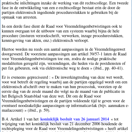
praktische inlichtingen inzake de werking van dit rechtscollege. Een tweede
fase in de ontwikkeling van een e-rechtscollege bestaat erin de door de
partijen elektronisch ingediende procedurestukken te gebruiken bij de
opmaak van arresten.
In een derde fase dient de Raad voor Vreemdelingenbetwistingen ook te
kunnen overgaan tot de uitbouw van een systeem waarbij bijna de hele
procedure (insturen verzoekschrift, verwerken, inzage procedurestukken,
kennisgeving van akten, enz.) elektronisch verloopt.
Hiertoe worden nu reeds een aantal aanpassingen in de Vreemdelingenwet
doorgevoerd. De voorziene aanpassingen aan artikel 39/57-1 laten de Raad
voor Vreemdelingenbetwistingen toe om, zodra de nodige praktische
modaliteiten geregeld zijn, verzendingen, die heden via de postdiensten of
per fax gebeuren, ook via elektronische weg te doen » (ibid., pp. 40-41).
Er is eveneens gepreciseerd : « De inwerkingtreding van deze wet wordt,
voor wat betreft de regeling waarbij aan de partijen opgelegd wordt om een
elektronisch afschrift over te maken van hun processtuk, voorzien op de
eerste dag van de zesde maand die volgt na de maand van de publicatie in
het Belgisch Staatsblad van deze wet. Dit om de Raad voor
Vreemdelingenbetwistingen en de partijen voldoende tijd te geven voor de
eventueel noodzakelijke aanpassingen op informaticavlak (bijv. aanmaken e-
mailaccount) » (ibid., p. 59).
koninklijk besluit van 26 januari 2014
B.4. Artikel 1 van het
« tot
wijziging van het koninklijk besluit van 21 december 2006 houdende de
rechtspleging voor de Raad voor Vreemdelingenbetwistingen » heeft artikel