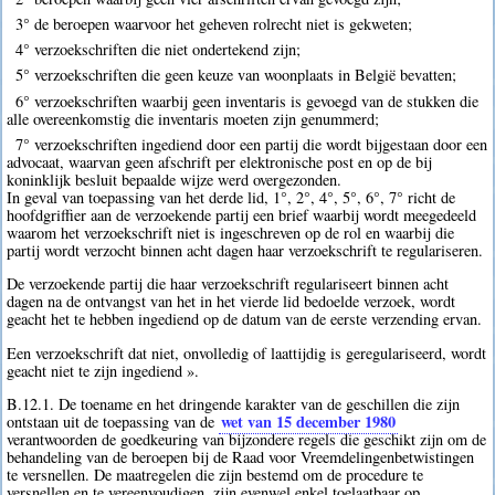
3° de beroepen waarvoor het geheven rolrecht niet is gekweten;
4° verzoekschriften die niet ondertekend zijn;
5° verzoekschriften die geen keuze van woonplaats in België bevatten;
6° verzoekschriften waarbij geen inventaris is gevoegd van de stukken die
alle overeenkomstig die inventaris moeten zijn genummerd;
7° verzoekschriften ingediend door een partij die wordt bijgestaan door een
advocaat, waarvan geen afschrift per elektronische post en op de bij
koninklijk besluit bepaalde wijze werd overgezonden.
In geval van toepassing van het derde lid, 1°, 2°, 4°, 5°, 6°, 7° richt de
hoofdgriffier aan de verzoekende partij een brief waarbij wordt meegedeeld
waarom het verzoekschrift niet is ingeschreven op de rol en waarbij die
partij wordt verzocht binnen acht dagen haar verzoekschrift te regulariseren.
De verzoekende partij die haar verzoekschrift regulariseert binnen acht
dagen na de ontvangst van het in het vierde lid bedoelde verzoek, wordt
geacht het te hebben ingediend op de datum van de eerste verzending ervan.
Een verzoekschrift dat niet, onvolledig of laattijdig is geregulariseerd, wordt
geacht niet te zijn ingediend ».
B.12.1. De toename en het dringende karakter van de geschillen die zijn
wet van 15 december 1980
ontstaan uit de toepassing van de
verantwoorden de goedkeuring van bijzondere regels die geschikt zijn om de
behandeling van de beroepen bij de Raad voor Vreemdelingenbetwistingen
te versnellen. De maatregelen die zijn bestemd om de procedure te
versnellen en te vereenvoudigen, zijn evenwel enkel toelaatbaar op