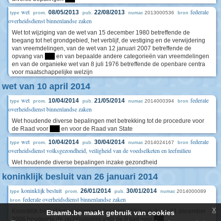
wet
federale
08/05/2013
22/08/2013
2013000536
type
prom.
pub.
numac
bron
overheidsdienst binnenlandse zaken
Wet tot wijziging van de wet van 15 december 1980 betreffende de
toegang tot het grondgebied, het verblijf, de vestiging en de verwijdering
van vreemdelingen, van de wet van 12 januari 2007 betreffende de
opvang van
****
en van bepaalde andere categorieën van vreemdelingen
en van de organieke wet van 8 juli 1976 betreffende de openbare centra
voor maatschappelijke welzijn
wet van 10 april 2014
wet
federale
10/04/2014
21/05/2014
2014000394
type
prom.
pub.
numac
bron
overheidsdienst binnenlandse zaken
Wet houdende diverse bepalingen met betrekking tot de procedure voor
de Raad voor
****
en voor de Raad van State
wet
federale
10/04/2014
30/04/2014
2014024167
type
prom.
pub.
numac
bron
overheidsdienst volksgezondheid, veiligheid van de voedselketen en leefmilieu
Wet houdende diverse bepalingen inzake gezondheid
koninklijk besluit van 26 januari 2014
koninklijk besluit
26/01/2014
30/01/2014
2014000089
type
prom.
pub.
numac
federale overheidsdienst binnenlandse zaken
bron
x
Koninklijk besluit tot wijziging van het koninklijk besluit van 21 december
Etaamb.be maakt gebruik van cookies
2006 houdende de rechtspleging voor de Raad voor
****