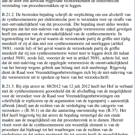
aan de door een advocaat bijgestane rechtzoekenden de elektronische
verzending van procedurestukken op te leggen.
B.21.2. De bestreden bepaling schrijft de verplichting om een afschrift van
de synthesememorie per elektronische post te verzenden voor op straffe van
niet-ontvankelijkheid van dat processtuk. Die bepaling moet aldus worden
begrepen dat het niet-naleven van de opgelegde vormvereiste enkel gevolgen
heeft ten aanzien van de ontvankelijkheid van de synthesememorie. In
tegenstelling tot het geval waarin de verzoekende partij de griffie niet tijdig
meedeelt of zij al dan niet een synthesememorie zal neerleggen (artikel
39/81, vierde lid) of het geval waarin de verzoekende partij de griffie
meedeelt dat zij een synthesememorie wenst neer te leggen doch dit nalaat
(artikel 39/81, zesde lid), voorziet de wet in artikel 39/81, achtste lid, niet
dat de niet-naleving van de opgelegde vormvereiste de onontvankelijkheid
van het beroep wegens gebrek aan belang met zich meebrengt. Bijgevolg
dient de Raad voor Vreemdelingenbetwistingen zich bij de niet-naleving van
die vormvereiste uit te spreken op basis van het verzoekschrift.
B.21.3. Bij zijn arrest nr. 88/2012 van 12 juli 2012 heeft het Hof in verband
met de synthesememorie geoordeeld dat de afschaffing van de mogelijkheid
voor de verzoeker voor de Raad voor Vreemdelingenbetwistingen om
schriftelijk te repliceren op de argumenten van de tegenpartij « aanzienlijk
afbreuk [deed] aan de rechten van de verdediging van die categorie van
verzoekers » (B.36.1) en dat die aantasting onevenredig was (B.37). Het
Hof heeft bijgevolg bij dat arrest de bepaling vernietigd die een einde
maakte aan de mogelijkheid om dat procedurestuk in te dienen. Hieruit
vloeit voort dat de synthesememorie een wezenlijk element is van de
procedure dat bijdraagt tot het waarborgen van de rechten van de
verdediging en dat iedere maatregel die tot gevolg heeft de mogelijkheden