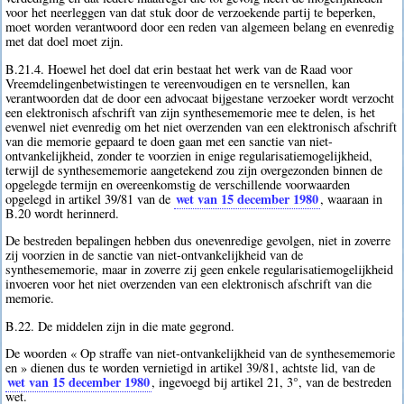
voor het neerleggen van dat stuk door de verzoekende partij te beperken,
moet worden verantwoord door een reden van algemeen belang en evenredig
met dat doel moet zijn.
B.21.4. Hoewel het doel dat erin bestaat het werk van de Raad voor
Vreemdelingenbetwistingen te vereenvoudigen en te versnellen, kan
verantwoorden dat de door een advocaat bijgestane verzoeker wordt verzocht
een elektronisch afschrift van zijn synthesememorie mee te delen, is het
evenwel niet evenredig om het niet overzenden van een elektronisch afschrift
van die memorie gepaard te doen gaan met een sanctie van niet-
ontvankelijkheid, zonder te voorzien in enige regularisatiemogelijkheid,
terwijl de synthesememorie aangetekend zou zijn overgezonden binnen de
opgelegde termijn en overeenkomstig de verschillende voorwaarden
wet van 15 december 1980
opgelegd in artikel 39/81 van de
, waaraan in
B.20 wordt herinnerd.
De bestreden bepalingen hebben dus onevenredige gevolgen, niet in zoverre
zij voorzien in de sanctie van niet-ontvankelijkheid van de
synthesememorie, maar in zoverre zij geen enkele regularisatiemogelijkheid
invoeren voor het niet overzenden van een elektronisch afschrift van die
memorie.
B.22. De middelen zijn in die mate gegrond.
De woorden « Op straffe van niet-ontvankelijkheid van de synthesememorie
en » dienen dus te worden vernietigd in artikel 39/81, achtste lid, van de
wet van 15 december 1980
, ingevoegd bij artikel 21, 3°, van de bestreden
wet.