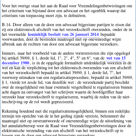
Voor het overige staat het aan de Raad voor Vreemdelingenbetwistingen om
het criterium van bijstand door een advocaat en het ogenblik waarop dat
criterium van toepassing moet zijn, te definiëren.
B.14. Door alleen van de door een advocaat bijgestane partijen te eisen dat
zij een elektronisch afschrift van het verzoekschrift overzenden, onder de in
koninklijk besluit van 26 januari 2014
het voormelde
bepaalde
voorwaarden, doet de bestreden maatregel niet op onevenredige wijze
afbreuk aan de rechten van door een advocaat bijgestane verzoekers.
Immers, naar het voorbeeld van de andere vormvereisten die zijn opgelegd
wet van 15
bij artikel 39/69, § 1, derde lid, 1°, 2°, 4°, 5° en 6°, van de
december 1980
, is in de opgelegde formaliteit uitdrukkelijk voorzien in de
wet en kan de verplichting tot het elektronisch overzenden van een afschrift
van het verzoekschrift bepaald in artikel 39/69, § 1, derde lid, 7°, het
voorwerp uitmaken van een regularisatieprocedure, bepaald in artikel 39/69,
§ 1, vierde tot zesde lid, van dezelfde wet : de verzoekende partij beschikt
over de mogelijkheid om haar eventuele vergetelheid te regulariseren binnen
acht dagen na ontvangst van het schrijven waarin de hoofdgriffier haar
verzoekt haar verzoekschrift te regulariseren, waarbij de reden van de niet-
inschrijving op de rol wordt gepreciseerd.
Rekening houdend met die regularisatiemogelijkheid, binnen een redelijke
termijn ten opzichte van de in het geding zijnde vereiste, belemmert die
maatregel niet op onverantwoorde of onevenredige wijze de uitoefening van
het annulatieberoep voor de Raad voor Vreemdelingenbetwistingen door de
elektronische verzending van een afschrift van het verzoekschrift op te
leggen aan de door een advocaat bijgestane verzoekers.