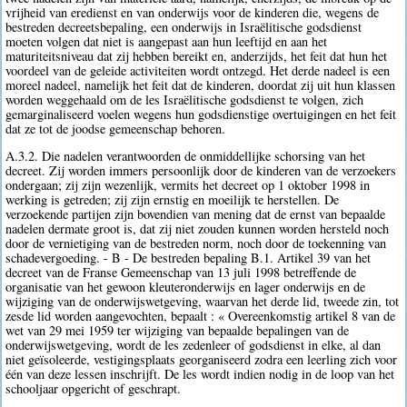
vrijheid van eredienst en van onderwijs voor de kinderen die, wegens de
bestreden decreetsbepaling, een onderwijs in Israëlitische godsdienst
moeten volgen dat niet is aangepast aan hun leeftijd en aan het
maturiteitsniveau dat zij hebben bereikt en, anderzijds, het feit dat hun het
voordeel van de geleide activiteiten wordt ontzegd. Het derde nadeel is een
moreel nadeel, namelijk het feit dat de kinderen, doordat zij uit hun klassen
worden weggehaald om de les Israëlitische godsdienst te volgen, zich
gemarginaliseerd voelen wegens hun godsdienstige overtuigingen en het feit
dat ze tot de joodse gemeenschap behoren.
A.3.2. Die nadelen verantwoorden de onmiddellijke schorsing van het
decreet. Zij worden immers persoonlijk door de kinderen van de verzoekers
ondergaan; zij zijn wezenlijk, vermits het decreet op 1 oktober 1998 in
werking is getreden; zij zijn ernstig en moeilijk te herstellen. De
verzoekende partijen zijn bovendien van mening dat de ernst van bepaalde
nadelen dermate groot is, dat zij niet zouden kunnen worden hersteld noch
door de vernietiging van de bestreden norm, noch door de toekenning van
schadevergoeding. - B - De bestreden bepaling B.1. Artikel 39 van het
decreet van de Franse Gemeenschap van 13 juli 1998 betreffende de
organisatie van het gewoon kleuteronderwijs en lager onderwijs en de
wijziging van de onderwijswetgeving, waarvan het derde lid, tweede zin, tot
zesde lid worden aangevochten, bepaalt : « Overeenkomstig artikel 8 van de
wet van 29 mei 1959 ter wijziging van bepaalde bepalingen van de
onderwijswetgeving, wordt de les zedenleer of godsdienst in elke, al dan
niet geïsoleerde, vestigingsplaats georganiseerd zodra een leerling zich voor
één van deze lessen inschrijft. De les wordt indien nodig in de loop van het
schooljaar opgericht of geschrapt.