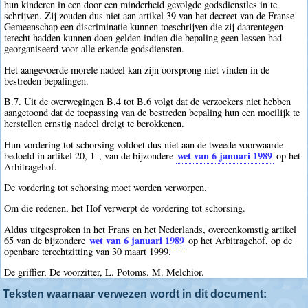
hun kinderen in een door een minderheid gevolgde godsdienstles in te
schrijven. Zij zouden dus niet aan artikel 39 van het decreet van de Franse
Gemeenschap een discriminatie kunnen toeschrijven die zij daarentegen
terecht hadden kunnen doen gelden indien die bepaling geen lessen had
georganiseerd voor alle erkende godsdiensten.
Het aangevoerde morele nadeel kan zijn oorsprong niet vinden in de
bestreden bepalingen.
B.7. Uit de overwegingen B.4 tot B.6 volgt dat de verzoekers niet hebben
aangetoond dat de toepassing van de bestreden bepaling hun een moeilijk te
herstellen ernstig nadeel dreigt te berokkenen.
Hun vordering tot schorsing voldoet dus niet aan de tweede voorwaarde
wet van 6 januari 1989
bedoeld in artikel 20, 1°, van de bijzondere
op het
Arbitragehof.
De vordering tot schorsing moet worden verworpen.
Om die redenen, het Hof verwerpt de vordering tot schorsing.
Aldus uitgesproken in het Frans en het Nederlands, overeenkomstig artikel
wet van 6 januari 1989
65 van de bijzondere
op het Arbitragehof, op de
openbare terechtzitting van 30 maart 1999.
De griffier, De voorzitter, L. Potoms. M. Melchior.
Teksten waarnaar verwezen wordt in dit document: