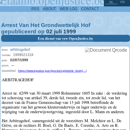
^
-
NL
FR
RSS
ABOUT
WEB LOG
CONTACT
Arrest Van Het Grondwettelijk Hof
gepubliceerd op
02
juli
1999
Een dienst van vzw OpenJustice.be
arbitragehof
bron
1999021318
numac
02/07/1999
pub.
--
prom.
staatsblad
https://www.ejustice.just.fgov.be/cgi/article_body(...)
ARBITRAGEHOF
Arrest nr. 42/99 van 30 maart 1999 Rolnummer 1605 In zake : de vordering
tot schorsing van artikel 39, derde lid, tweede zin, tot zesde lid, van het
decreet van de Franse Gemeenschap van 13 juli 1998 betreffende de
organisatie van het gewoon kleuteronderwijs en lager onderwijs en de
wijziging van de onderwijswetgeving, ingesteld door L. Mann en anderen.
Het Arbitragehof, samengesteld uit de voorzitters M. Melchior en L. De
Grève, en de rechters H. Boel, G. De Baets, E. Cerexhe, A. Arts en R.
Henneuse, bijgestaan door de griffier L. Potoms, onder voorzitterschap van