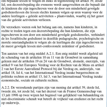
om bepaalde lessen te volgen en zulks in tegenstelling tot artikel 39, zesde
lid, een decreetsbepaling die eveneens wordt aangevochten en die bepaalt dat
de kinderen die zijn ingeschreven voor de door een minderheid gevolgde
godsdienstlessen die lessen slechts kunnen volgen op uren waarop voor de
andere leerlingen « geleide activiteiten » plaatsvinden, waarbij zij het genot
van die geleide activiteiten verliezen.
De verzoekers voeren ook het belang aan om, namens hun kinderen, in
rechte te treden tegen een decreetsbepaling die hun kinderen, die zijn
ingeschreven in een door een minderheid gevolgde godsdienstles, verhindert
de les Israëlitische godsdienst in dezelfde pedagogische, psychologische en
morele omstandigheden te volgen als de leerlingen die zijn ingeschreven in
de meest gevolgde lessen niet-confessionele zedenleer of godsdienst.
Ten aanzien van het enig middel A.2.1. Een enig middel wordt afgeleid uit
de schending van de artikelen 10 en 11 van de Grondwet in samenhang
gelezen met de artikelen 19 en 24 van de Grondwet, alsmede, enerzijds, van
artikel 9 van het Europees Verdrag voor de Rechten van de Mens en artikel
2 van het Eerste Aanvullend Protocol bij dat Verdrag en, anderzijds, van
artikel 18, lid 4, van het Internationaal Verdrag inzake burgerrechten en
politieke rechten en artikel 13, lid 3, van het Internationaal Verdrag inzake
economische, sociale en culturele rechten.
A.2.2. De verzoekende partijen zijn van mening dat artikel 39, derde lid,
tweede zin, tot zesde lid, van het decreet van de Franse Gemeenschap van
13 juli 1998 op twee wijzen het beginsel van gelijkheid van behandeling en
niet-discriminatie schendt wat betreft de vrijheid van eredienst en het recht
op onderwijs.