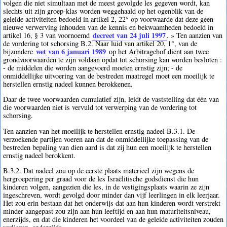
volgen die niet simultaan met de meest gevolgde les gegeven wordt, kan
slechts uit zijn groep-klas worden weggehaald op het ogenblik van de
geleide activiteiten bedoeld in artikel 2, 22° op voorwaarde dat deze geen
nieuwe verwerving inhouden van de kennis en bekwaamheden bedoeld in
decreet van 24 juli 1997
artikel 16, § 3 van voornoemd
. » Ten aanzien van
de vordering tot schorsing B.2. Naar luid van artikel 20, 1°, van de
wet van 6 januari 1989
bijzondere
op het Arbitragehof dient aan twee
grondvoorwaarden te zijn voldaan opdat tot schorsing kan worden besloten :
- de middelen die worden aangevoerd moeten ernstig zijn; - de
onmiddellijke uitvoering van de bestreden maatregel moet een moeilijk te
herstellen ernstig nadeel kunnen berokkenen.
Daar de twee voorwaarden cumulatief zijn, leidt de vaststelling dat één van
die voorwaarden niet is vervuld tot verwerping van de vordering tot
schorsing.
Ten aanzien van het moeilijk te herstellen ernstig nadeel B.3.1. De
verzoekende partijen voeren aan dat de onmiddellijke toepassing van de
bestreden bepaling van dien aard is dat zij hun een moeilijk te herstellen
ernstig nadeel berokkent.
B.3.2. Dat nadeel zou op de eerste plaats materieel zijn wegens de
hergroepering per graad voor de les Israëlitische godsdienst die hun
kinderen volgen, aangezien die les, in de vestigingsplaats waarin ze zijn
ingeschreven, wordt gevolgd door minder dan vijf leerlingen in elk leerjaar.
Het zou erin bestaan dat het onderwijs dat aan hun kinderen wordt verstrekt
minder aangepast zou zijn aan hun leeftijd en aan hun maturiteitsniveau,
enerzijds, en dat die kinderen het voordeel van de geleide activiteiten zouden