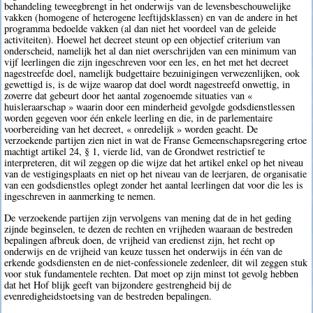
behandeling teweegbrengt in het onderwijs van de levensbeschouwelijke
vakken (homogene of heterogene leeftijdsklassen) en van de andere in het
programma bedoelde vakken (al dan niet het voordeel van de geleide
activiteiten). Hoewel het decreet steunt op een objectief criterium van
onderscheid, namelijk het al dan niet overschrijden van een minimum van
vijf leerlingen die zijn ingeschreven voor een les, en het met het decreet
nagestreefde doel, namelijk budgettaire bezuinigingen verwezenlijken, ook
gewettigd is, is de wijze waarop dat doel wordt nagestreefd onwettig, in
zoverre dat gebeurt door het aantal zogenoemde situaties van «
huisleraarschap » waarin door een minderheid gevolgde godsdienstlessen
worden gegeven voor één enkele leerling en die, in de parlementaire
voorbereiding van het decreet, « onredelijk » worden geacht. De
verzoekende partijen zien niet in wat de Franse Gemeenschapsregering ertoe
machtigt artikel 24, § 1, vierde lid, van de Grondwet restrictief te
interpreteren, dit wil zeggen op die wijze dat het artikel enkel op het niveau
van de vestigingsplaats en niet op het niveau van de leerjaren, de organisatie
van een godsdienstles oplegt zonder het aantal leerlingen dat voor die les is
ingeschreven in aanmerking te nemen.
De verzoekende partijen zijn vervolgens van mening dat de in het geding
zijnde beginselen, te dezen de rechten en vrijheden waaraan de bestreden
bepalingen afbreuk doen, de vrijheid van eredienst zijn, het recht op
onderwijs en de vrijheid van keuze tussen het onderwijs in één van de
erkende godsdiensten en de niet-confessionele zedenleer, dit wil zeggen stuk
voor stuk fundamentele rechten. Dat moet op zijn minst tot gevolg hebben
dat het Hof blijk geeft van bijzondere gestrengheid bij de
evenredigheidstoetsing van de bestreden bepalingen.