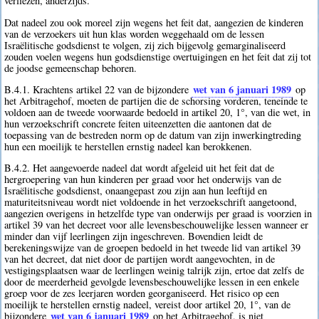
verliezen, anderzijds.
Dat nadeel zou ook moreel zijn wegens het feit dat, aangezien de kinderen
van de verzoekers uit hun klas worden weggehaald om de lessen
Israëlitische godsdienst te volgen, zij zich bijgevolg gemarginaliseerd
zouden voelen wegens hun godsdienstige overtuigingen en het feit dat zij tot
de joodse gemeenschap behoren.
wet van 6 januari 1989
B.4.1. Krachtens artikel 22 van de bijzondere
op
het Arbitragehof, moeten de partijen die de schorsing vorderen, teneinde te
voldoen aan de tweede voorwaarde bedoeld in artikel 20, 1°, van die wet, in
hun verzoekschrift concrete feiten uiteenzetten die aantonen dat de
toepassing van de bestreden norm op de datum van zijn inwerkingtreding
hun een moeilijk te herstellen ernstig nadeel kan berokkenen.
B.4.2. Het aangevoerde nadeel dat wordt afgeleid uit het feit dat de
hergroepering van hun kinderen per graad voor het onderwijs van de
Israëlitische godsdienst, onaangepast zou zijn aan hun leeftijd en
maturiteitsniveau wordt niet voldoende in het verzoekschrift aangetoond,
aangezien overigens in hetzelfde type van onderwijs per graad is voorzien in
artikel 39 van het decreet voor alle levensbeschouwelijke lessen wanneer er
minder dan vijf leerlingen zijn ingeschreven. Bovendien leidt de
berekeningswijze van de groepen bedoeld in het tweede lid van artikel 39
van het decreet, dat niet door de partijen wordt aangevochten, in de
vestigingsplaatsen waar de leerlingen weinig talrijk zijn, ertoe dat zelfs de
door de meerderheid gevolgde levensbeschouwelijke lessen in een enkele
groep voor de zes leerjaren worden georganiseerd. Het risico op een
moeilijk te herstellen ernstig nadeel, vereist door artikel 20, 1°, van de
wet van 6 januari 1989
bijzondere
op het Arbitragehof, is niet