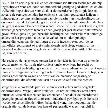
A.2.3. In de eerste plaats is er een discriminatie tussen leerlingen die zijn
ingeschreven voor een door een minderheid gevolgde godsdienstles en die
welke zijn ingeschreven voor de door de meerderheid gevolgde lessen, in
zoverre de eerstgenoemden het onderwijs van hun godsdienst krijgen in
minder gunstige omstandigheden dan die waarin hun medeleerlingen het
onderricht van de katholieke godsdienst of de niet-confessionele zedenleer
krijgen, aangezien kinderen van verschillende leeftijden in het eerste geval
worden gehergroepeerd terwijl er een groep per jaar bestaat in het tweede
geval. Vervolgens krijgen bepaalde leerlingen het onderwijs van sommige
andere in het programma bedoelde vakken in minder gunstige
omstandigheden dan de leerlingen die zijn ingeschreven voor de les
katholieke godsdienst of niet-confessionele zedenleer, vermits zij het
voordeel verliezen van de geleide activiteiten bedoeld in artikel 39, zesde
lid, van het decreet.
Het recht op de vrije keuze tussen het onderricht in één van de erkende
godsdiensten en dat in de niet-confessionele zedenleer, het recht op
onderwijs met eerbiediging van de vrijheid van eredienst en het recht op een
morele of religieuze opvoeding ten laste van de Franse Gemeenschap, zijn
tevens geschonden wegens de ernst van de hiervoor aangeklaagde
discriminatie, die afbreuk doet aan de essentie zelf van die rechten.
Volgens de verzoekende partijen verantwoordt echter niets dergelijke
discriminaties. Vergelijkbare situaties - er bestaat immers geen enkel
intrinsiek verschil tussen een les zedenleer of een door de meerderheid
gevolgde godsdienstles of door een minderheid gevolgde godsdienstles -
worden op verschillende wijzen behandeld vanuit het oogpunt van de
organisatie van de lessen (per jaar of per graad), wat een verschil in