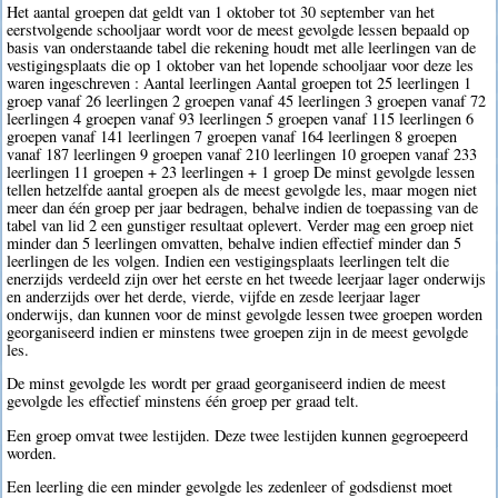
Het aantal groepen dat geldt van 1 oktober tot 30 september van het
eerstvolgende schooljaar wordt voor de meest gevolgde lessen bepaald op
basis van onderstaande tabel die rekening houdt met alle leerlingen van de
vestigingsplaats die op 1 oktober van het lopende schooljaar voor deze les
waren ingeschreven : Aantal leerlingen Aantal groepen tot 25 leerlingen 1
groep vanaf 26 leerlingen 2 groepen vanaf 45 leerlingen 3 groepen vanaf 72
leerlingen 4 groepen vanaf 93 leerlingen 5 groepen vanaf 115 leerlingen 6
groepen vanaf 141 leerlingen 7 groepen vanaf 164 leerlingen 8 groepen
vanaf 187 leerlingen 9 groepen vanaf 210 leerlingen 10 groepen vanaf 233
leerlingen 11 groepen + 23 leerlingen + 1 groep De minst gevolgde lessen
tellen hetzelfde aantal groepen als de meest gevolgde les, maar mogen niet
meer dan één groep per jaar bedragen, behalve indien de toepassing van de
tabel van lid 2 een gunstiger resultaat oplevert. Verder mag een groep niet
minder dan 5 leerlingen omvatten, behalve indien effectief minder dan 5
leerlingen de les volgen. Indien een vestigingsplaats leerlingen telt die
enerzijds verdeeld zijn over het eerste en het tweede leerjaar lager onderwijs
en anderzijds over het derde, vierde, vijfde en zesde leerjaar lager
onderwijs, dan kunnen voor de minst gevolgde lessen twee groepen worden
georganiseerd indien er minstens twee groepen zijn in de meest gevolgde
les.
De minst gevolgde les wordt per graad georganiseerd indien de meest
gevolgde les effectief minstens één groep per graad telt.
Een groep omvat twee lestijden. Deze twee lestijden kunnen gegroepeerd
worden.
Een leerling die een minder gevolgde les zedenleer of godsdienst moet