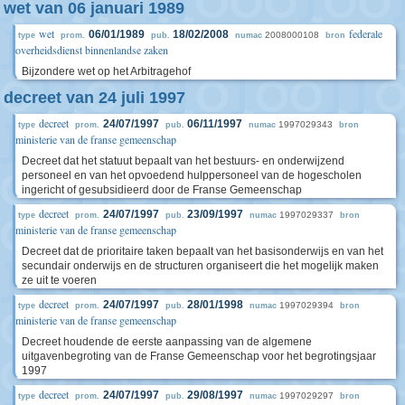
wet van 06 januari 1989
wet
federale
06/01/1989
18/02/2008
2008000108
type
prom.
pub.
numac
bron
overheidsdienst binnenlandse zaken
Bijzondere wet op het Arbitragehof
decreet van 24 juli 1997
decreet
24/07/1997
06/11/1997
1997029343
type
prom.
pub.
numac
bron
ministerie van de franse gemeenschap
Decreet dat het statuut bepaalt van het bestuurs- en onderwijzend
personeel en van het opvoedend hulppersoneel van de hogescholen
ingericht of gesubsidieerd door de Franse Gemeenschap
decreet
24/07/1997
23/09/1997
1997029337
type
prom.
pub.
numac
bron
ministerie van de franse gemeenschap
Decreet dat de prioritaire taken bepaalt van het basisonderwijs en van het
secundair onderwijs en de structuren organiseert die het mogelijk maken
ze uit te voeren
decreet
24/07/1997
28/01/1998
1997029394
type
prom.
pub.
numac
bron
ministerie van de franse gemeenschap
Decreet houdende de eerste aanpassing van de algemene
uitgavenbegroting van de Franse Gemeenschap voor het begrotingsjaar
1997
decreet
24/07/1997
29/08/1997
1997029297
type
prom.
pub.
numac
bron