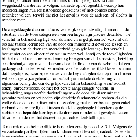
Sommigen onder hen moeten immers uit hun groep-klas worden
weggehaald om die les te volgen, alsmede op het ogenblik waarop hun
medeleerlingen hun les katholieke godsdienst of niet-confessionele
zedenleer volgen, terwijl dat niet het geval is voor de anderen, of slechts in
mindere mate.
De aangeklaagde discriminatie is kennelijk ongrondwettig. Immers : - de
situaties van de twee categorieën van leerlingen zijn precies dezelfde; - het
verschil in behandeling ligt voor de hand en is gelijk aan het verschil dat
bestaat tussen leerlingen van de door een minderheid gevolgde lessen en
leerlingen van de door een meerderheid gevolgde lessen; - het verschil
berust niet op een objectief criterium maar wel, hetzij op de toevalligheden
bij het met elkaar in overeenstemming brengen van de lesroosters, hetzij op
een dusdanige organisatie daarvan door de directie van de scholen dat een
pedagogisch nadeel wordt vermeden voor bepaalde leeftijdsklassen wanneer
dat mogelijk is, waarbij de keuze van de begunstigden dan op min of meer
willekeurige wijze gebeurt; - er bestaat geen enkele doelstelling van
algemeen belang die een dergelijk verschil in behandeling verantwoordt,
tenzij, onrechtstreeks, de met het eerste aangeklaagde verschil in
behandeling nagestreefde doelstellingen; - de door die discriminatie
geraakte rechten en vrijheden zijn dezelfde fundamentele rechten als die
welke door de eerste discriminatie worden geraakt; - er bestaat geen enkel
verband van evenredigheid tussen de aldus gepleegde inbreuken op de
rechten van bepaalde leerlingen die door een minderheid gevolgde lessen
bijwonen en de met het decreet nagestreefde doelstellingen.
Ten aanzien van het moeilijk te herstellen ernstig nadeel A.3.1. Volgens de
verzoekende partijen lijden hun kinderen een drievoudig nadeel. De eerste
twee nadelen zijn van materiële aard, namelijk, enerzijds, de inbreuk op de