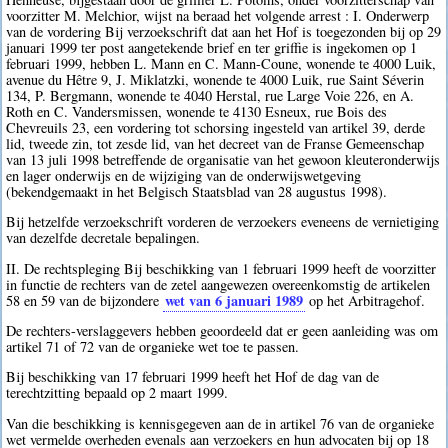
voorzitter M. Melchior, wijst na beraad het volgende arrest : I. Onderwerp
van de vordering Bij verzoekschrift dat aan het Hof is toegezonden bij op 29
januari 1999 ter post aangetekende brief en ter griffie is ingekomen op 1
februari 1999, hebben L. Mann en C. Mann-Coune, wonende te 4000 Luik,
avenue du Hêtre 9, J. Miklatzki, wonende te 4000 Luik, rue Saint Séverin
134, P. Bergmann, wonende te 4040 Herstal, rue Large Voie 226, en A.
Roth en C. Vandersmissen, wonende te 4130 Esneux, rue Bois des
Chevreuils 23, een vordering tot schorsing ingesteld van artikel 39, derde
lid, tweede zin, tot zesde lid, van het decreet van de Franse Gemeenschap
van 13 juli 1998 betreffende de organisatie van het gewoon kleuteronderwijs
en lager onderwijs en de wijziging van de onderwijswetgeving
(bekendgemaakt in het Belgisch Staatsblad van 28 augustus 1998).
Bij hetzelfde verzoekschrift vorderen de verzoekers eveneens de vernietiging
van dezelfde decretale bepalingen.
II. De rechtspleging Bij beschikking van 1 februari 1999 heeft de voorzitter
in functie de rechters van de zetel aangewezen overeenkomstig de artikelen
wet van 6 januari 1989
58 en 59 van de bijzondere
op het Arbitragehof.
De rechters-verslaggevers hebben geoordeeld dat er geen aanleiding was om
artikel 71 of 72 van de organieke wet toe te passen.
Bij beschikking van 17 februari 1999 heeft het Hof de dag van de
terechtzitting bepaald op 2 maart 1999.
Van die beschikking is kennisgegeven aan de in artikel 76 van de organieke
wet vermelde overheden evenals aan verzoekers en hun advocaten bij op 18