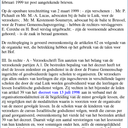
februari 1999 ter post aangetekende brieven.
Op de openbare terechtzitting van 2 maart 1999 : - zijn verschenen : . Mr. P.
Pichault en Mr. M.-A. Lucas, advocaten bij de balie te Luik, voor de
verzoekers; . Mr. M. Kestemont-Soumeryn, advocaat bij de balie te Brussel,
voor de Franse Gemeenschapsregering; - hebben de rechters-verslaggevers
E. Cerexhe en H. Boel verslag uitgebracht; - zijn de voornoemde advocaten
gehoord; - is de zaak in beraad genomen.
De rechtspleging is gevoerd overeenkomstig de artikelen 62 en volgende van
de organieke wet, die betrekking hebben op het gebruik van de talen voor
het Hof.
III. In rechte - A - Verzoekschrift Ten aanzien van het belang van de
verzoekende partijen A.1. De bestreden bepaling van het decreet heeft tot
doel de lessen zedenleer en godsdienst in de door de Franse Gemeenschap
ingerichte of gesubsidieerde lagere scholen te organiseren. De verzoekers
zijn allen ouders van leerlingen die zijn ingeschreven in verschillende lagere
scholen die door de stad Luik worden gesubsidieerd waar die leerlingen de
lessen Israëlitische godsdienst volgen. Zij vechten in het bijzonder de leden
decreet van 13 juli 1998
van artikel 39 van het
aan in verband met de
organisatiemodaliteiten en de begeleiding van de minst gevolgde lessen, die
zij vergelijken met de modaliteiten waarin is voorzien voor de organisatie
van de meest gevolgde lessen. In de scholen waar de kinderen van de
verzoekers de cursus Israëlitische godsdienst volgen, wordt die cursus per
graad georganiseerd, overeenkomstig het vierde lid van het bestreden artikel
39 van het decreet. Daaruit volgt een aantal verstoringen van het lesrooster
van hun kinderen en, voor sommigen onder hen, zelfs de onmogelijkheid