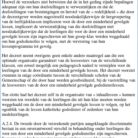
Hoewel de verzoekers niet betwisten dat de in het geding zijnde bepalingen
adequaat zijn om hun doelstellingen te verwezenlijken en dat de
doelstellingen van bezuinigingen en herstel van de « redelijkheid » die door
de decreetgever worden nagestreefd noodzakelijkerwijze de hergroepering
van de leeftijdsklassen impliceren voor de door een minderheid gevolgde
lessen, impliceert de verwezenlijking van die doelstellingen niet
noodzakelijkerwijze dat de leerlingen die voor de door een minderheid
gevolgde lessen zijn ingeschreven uit hun groep-klas worden weggehaald
om hun godsdienstles te volgen, met de verstoring van hun
lessenprogramma tot gevolg.
Het decreet neemt overigens geen enkele andere maatregel aan die een
optimale organisatie garandeert van de lesroosters van de verschillende
klassen, om zoveel mogelijk een pedagogisch nadeel te vermijden voor de
leerlingen van de door een minderheid gevolgde lessen. Het decreet voorziet
evenmin in enige coördinatie tussen de verschillende scholen van de
Gemeenschap of die door haar worden gesubsidieerd, bij de vaststelling van
de lesroosters van de door een minderheid gevolgde godsdienstlessen.
Ten slotte had het decreet zelf in de organisatie van « inhaallessen » kunnen
voorzien ten voordele van de leerlingen die uit hun klas moeten worden
weggehaald om de door een minderheid gevolgde lessen te volgen, op het
ogenblik van de lessen katholieke godsdienst of zedenleer van hun
medeleerlingen.
A.2.4. De tweede door de verzoekende partijen aangeklaagde discriminatie
bestaat in een onverantwoord verschil in behandeling onder leerlingen die
voor een door een minderheid gevolgde godsdienstles zijn ingeschreven.