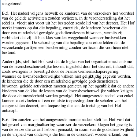
aangetoond.
B.5. Het nadeel volgens hetwelk de kinderen van de verzoekers het voordeel
van de geleide activiteiten zouden verliezen, in de veronderstelling dat het
reëel is, vloeit niet voort uit het bestreden zesde lid van het decreet. Het Hof
merkt immers op dat die bepaling, enerzijds, de kinderen beschermt die
door een minderheid gevolgde godsdienstlessen bijwonen, vermits zij
verhindert dat zij uit hun klas worden weggehaald wanneer basisvakken
worden gegeven. De schorsing van die bepaling zou ertoe leiden dat de
verzoekende partijen een bescherming zouden verliezen die voorheen niet
bestond.
Anderzijds, stelt het Hof vast dat de logica van het organisatiemechanisme
van de levensbeschouwelijke lessen, ingesteld door het decreet, inhoudt dat,
zoals overigens is bevestigd door de Franse Gemeenschapsregering,
wanneer de levensbeschouwelijke vakken niet gelijktijdig gegeven worden,
de kinderen die de door een minderheid gevolgde godsdienstlessen
bijwonen, geleide activiteiten moeten genieten op het ogenblik dat de andere
kinderen van de klas de lessen van de levensbeschouwelijke vakken krijgen
die door de meerderheid worden gevolgd. Het aangevoerde nadeel zou enkel
kunnen voortvloeien uit een onjuiste toepassing door de scholen van het
aangevochten decreet, een toepassing die aan de toetsing van het Hof
ontsnapt.
B.6. Ten aanzien van het aangevoerde morele nadeel stelt het Hof vast dat
het gevoel van marginalisering waarover de verzoekers klagen het gevolg is
van de keuze die ze zelf hebben gemaakt, in naam van de godsdienstvrijheid
en de vrijheid van onderwijs die hun in de Grondwet worden erkend, om