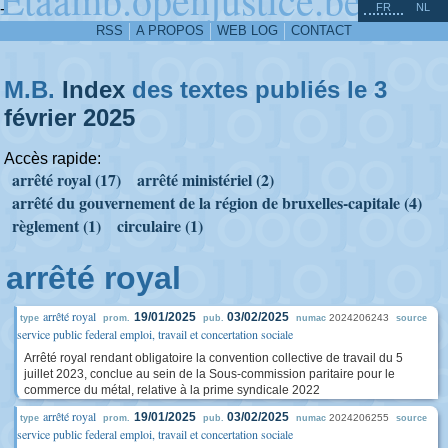
^
-
FR
NL
RSS
A PROPOS
WEB LOG
CONTACT
M.B.
Index
des textes publiés le 3
février
2025
Accès rapide:
arrêté royal (17)
arrêté ministériel (2)
arrêté du gouvernement de la région de bruxelles-capitale (4)
règlement (1)
circulaire (1)
arrêté royal
arrêté royal
19/01/2025
03/02/2025
2024206243
type
prom.
pub.
numac
source
service public federal emploi, travail et concertation sociale
Arrêté royal rendant obligatoire la convention collective de travail du 5
juillet 2023, conclue au sein de la Sous-commission paritaire pour le
commerce du métal, relative à la prime syndicale 2022
arrêté royal
19/01/2025
03/02/2025
2024206255
type
prom.
pub.
numac
source
service public federal emploi, travail et concertation sociale