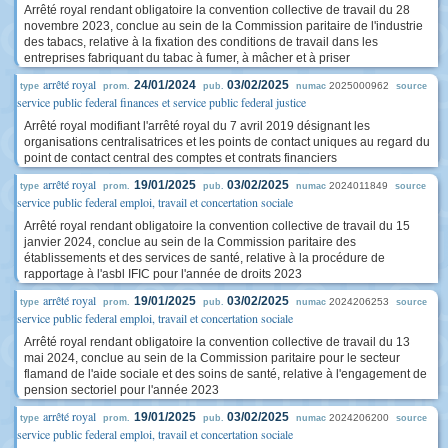
Arrêté royal rendant obligatoire la convention collective de travail du 28
novembre 2023, conclue au sein de la Commission paritaire de l'industrie
des tabacs, relative à la fixation des conditions de travail dans les
entreprises fabriquant du tabac à fumer, à mâcher et à priser
arrêté royal
24/01/2024
03/02/2025
2025000962
type
prom.
pub.
numac
source
service public federal finances et service public federal justice
Arrêté royal modifiant l'arrêté royal du 7 avril 2019 désignant les
organisations centralisatrices et les points de contact uniques au regard du
point de contact central des comptes et contrats financiers
arrêté royal
19/01/2025
03/02/2025
2024011849
type
prom.
pub.
numac
source
service public federal emploi, travail et concertation sociale
Arrêté royal rendant obligatoire la convention collective de travail du 15
janvier 2024, conclue au sein de la Commission paritaire des
établissements et des services de santé, relative à la procédure de
rapportage à l'asbl IFIC pour l'année de droits 2023
arrêté royal
19/01/2025
03/02/2025
2024206253
type
prom.
pub.
numac
source
service public federal emploi, travail et concertation sociale
Arrêté royal rendant obligatoire la convention collective de travail du 13
mai 2024, conclue au sein de la Commission paritaire pour le secteur
flamand de l'aide sociale et des soins de santé, relative à l'engagement de
pension sectoriel pour l'année 2023
arrêté royal
19/01/2025
03/02/2025
2024206200
type
prom.
pub.
numac
source
service public federal emploi, travail et concertation sociale