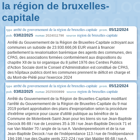
la région de bruxelles-
capitale
arrêté du gouvernement de la région de bruxelles-capitale
05/12/2024
type
prom.
region de bruxelles-capitale
03/02/2025
2024011796
pub.
numac
source
Arrêté du Gouvernement de la Région de Bruxelles-Capitale octroyant aux
communes un subside de 23.930.666,06 EUR visant à financer
partiellement la revalorisation barémique des agents des communes, des
CPAS, des associations formées conformément aux dispositions du
chapitre XII de la loi organique du 8 juillet 1976 des Centres Publics
d'Action Sociale dont le Conseil d'Administration est constitué de CPAS,
des hôpitaux publics dont les communes prennent le déficit en charge et
du Mont-de-Piété pour l'exercice 2024
arrêté du gouvernement de la région de bruxelles-capitale
05/12/2024
type
prom.
region de bruxelles-capitale
03/02/2025
2025000899
pub.
numac
source
Arrêté du Gouvernement de la Région de Bruxelles-Capitale modifiant
l'arrêté du Gouvernement de la Région de Bruxelles-Capitale du 9 mai
2019 portant approbation des plans d'expropriation selon la procédure
d'extrême urgence pour cause d'utilité publique au bénéfice de la
Commune de Molenbeek-Saint-Jean pour les biens sis rue Jean-Baptiste
Decock 86-88 / rue de Lessines 35 à 39 / rue Jean-Baptiste Decock 71 et
rue Van Malder 70 / angle de la rue A. Vandenpeereboom et de la rue
Jean-Baptiste Decock / rue de l'indépendance 113 / rue de l'indépendance
194-198 / rue des Quatre vents 222-224 / rue Van Malder 66-68 / rue A.