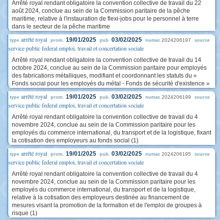
Arrêté royal rendant obligatoire la convention collective de travail du 22
août 2024, conclue au sein de la Commission paritaire de la pêche
maritime, relative à l'instauration de flexi-jobs pour le personnel à terre
dans le secteur de la pêche maritime
arrêté royal
19/01/2025
03/02/2025
2024206197
type
prom.
pub.
numac
source
service public federal emploi, travail et concertation sociale
Arrêté royal rendant obligatoire la convention collective de travail du 14
octobre 2024, conclue au sein de la Commission paritaire pour employés
des fabrications métalliques, modifiant et coordonnant les statuts du «
Fonds social pour les employés du métal - Fonds de sécurité d'existence »
arrêté royal
19/01/2025
03/02/2025
2024206199
type
prom.
pub.
numac
source
service public federal emploi, travail et concertation sociale
Arrêté royal rendant obligatoire la convention collective de travail du 4
novembre 2024, conclue au sein de la Commission paritaire pour les
employés du commerce international, du transport et de la logistique, fixant
la cotisation des employeurs au fonds social (1)
arrêté royal
19/01/2025
03/02/2025
2024206195
type
prom.
pub.
numac
source
service public federal emploi, travail et concertation sociale
Arrêté royal rendant obligatoire la convention collective de travail du 4
novembre 2024, conclue au sein de la Commission paritaire pour les
employés du commerce international, du transport et de la logistique,
relative à la cotisation des employeurs destinée au financement de
mesures visant la promotion de la formation et de l'emploi de groupes à
risque (1)