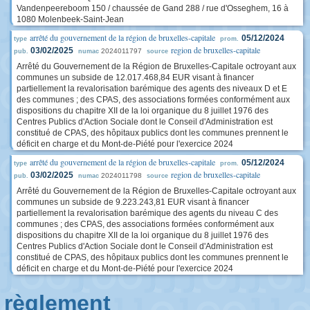
Vandenpeereboom 150 / chaussée de Gand 288 / rue d'Osseghem, 16 à
1080 Molenbeek-Saint-Jean
arrêté du gouvernement de la région de bruxelles-capitale
05/12/2024
type
prom.
region de bruxelles-capitale
03/02/2025
2024011797
pub.
numac
source
Arrêté du Gouvernement de la Région de Bruxelles-Capitale octroyant aux
communes un subside de 12.017.468,84 EUR visant à financer
partiellement la revalorisation barémique des agents des niveaux D et E
des communes ; des CPAS, des associations formées conformément aux
dispositions du chapitre XII de la loi organique du 8 juillet 1976 des
Centres Publics d'Action Sociale dont le Conseil d'Administration est
constitué de CPAS, des hôpitaux publics dont les communes prennent le
déficit en charge et du Mont-de-Piété pour l'exercice 2024
arrêté du gouvernement de la région de bruxelles-capitale
05/12/2024
type
prom.
region de bruxelles-capitale
03/02/2025
2024011798
pub.
numac
source
Arrêté du Gouvernement de la Région de Bruxelles-Capitale octroyant aux
communes un subside de 9.223.243,81 EUR visant à financer
partiellement la revalorisation barémique des agents du niveau C des
communes ; des CPAS, des associations formées conformément aux
dispositions du chapitre XII de la loi organique du 8 juillet 1976 des
Centres Publics d'Action Sociale dont le Conseil d'Administration est
constitué de CPAS, des hôpitaux publics dont les communes prennent le
déficit en charge et du Mont-de-Piété pour l'exercice 2024
règlement