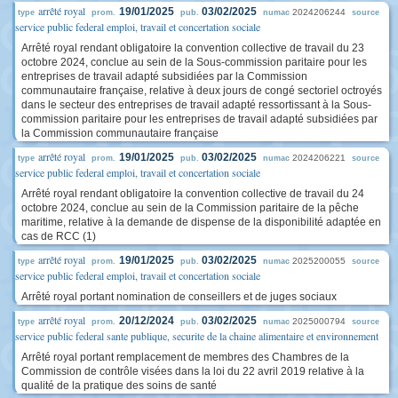
arrêté royal
19/01/2025
03/02/2025
2024206244
type
prom.
pub.
numac
source
service public federal emploi, travail et concertation sociale
Arrêté royal rendant obligatoire la convention collective de travail du 23
octobre 2024, conclue au sein de la Sous-commission paritaire pour les
entreprises de travail adapté subsidiées par la Commission
communautaire française, relative à deux jours de congé sectoriel octroyés
dans le secteur des entreprises de travail adapté ressortissant à la Sous-
commission paritaire pour les entreprises de travail adapté subsidiées par
la Commission communautaire française
arrêté royal
19/01/2025
03/02/2025
2024206221
type
prom.
pub.
numac
source
service public federal emploi, travail et concertation sociale
Arrêté royal rendant obligatoire la convention collective de travail du 24
octobre 2024, conclue au sein de la Commission paritaire de la pêche
maritime, relative à la demande de dispense de la disponibilité adaptée en
cas de RCC (1)
arrêté royal
19/01/2025
03/02/2025
2025200055
type
prom.
pub.
numac
source
service public federal emploi, travail et concertation sociale
Arrêté royal portant nomination de conseillers et de juges sociaux
arrêté royal
20/12/2024
03/02/2025
2025000794
type
prom.
pub.
numac
source
service public federal sante publique, securite de la chaine alimentaire et environnement
Arrêté royal portant remplacement de membres des Chambres de la
Commission de contrôle visées dans la loi du 22 avril 2019 relative à la
qualité de la pratique des soins de santé