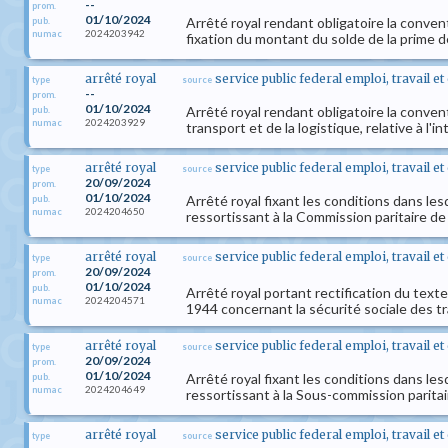
--
prom.
01/10/2024
Arrêté royal rendant obligatoire la convent
pub.
2024203942
numac
fixation du montant du solde de la prime d
arrêté royal
service public federal emploi, travail e
type
source
--
prom.
01/10/2024
Arrêté royal rendant obligatoire la conven
pub.
2024203929
numac
transport et de la logistique, relative à l'
arrêté royal
service public federal emploi, travail e
type
source
20/09/2024
prom.
01/10/2024
Arrêté royal fixant les conditions dans le
pub.
2024204650
numac
ressortissant à la Commission paritaire de
arrêté royal
service public federal emploi, travail e
type
source
20/09/2024
prom.
01/10/2024
pub.
Arrêté royal portant rectification du texte 
2024204571
numac
1944 concernant la sécurité sociale des t
arrêté royal
service public federal emploi, travail e
type
source
20/09/2024
prom.
01/10/2024
Arrêté royal fixant les conditions dans le
pub.
2024204649
numac
ressortissant à la Sous-commission paritair
arrêté royal
service public federal emploi, travail e
type
source