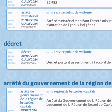
01/10/2024
pub.
52.982
2024008935
numac
arrêté
service public de wallonie
type
source
ministériel
21/03/2024
Arrêté ministériel modifiant l'arrêté min
prom.
01/10/2024
pub.
plantation de ligneux indigènes
2024008995
numac
décret
décret
service public de wallonie
type
source
25/04/2024
prom.
01/10/2024
pub.
Décret portant assentiment à l'accord de
2024009062
numac
arrêté du gouvernement de la région de 
arrêté du
region de bruxelles-capitale
type
source
gouvernement
de la région de
Arrêté du Gouvernement de la Région de B
bruxelles-
Logement de la Région de Bruxelles-Capital
capitale
19/09/2024
prom.