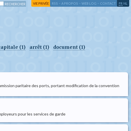
-
-
-
-
VIE PRIVÉE
RSS
A PROPOS
WEB LOG
CONTACT
FR
NL
apitale (1)
arrêt (1)
document (1)
mmission paritaire des ports, portant modification de la convention
mployeurs pour les services de garde