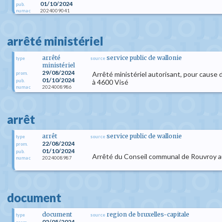
01/10/2024
pub.
2024009041
numac
arrêté ministériel
arrêté
service public de wallonie
type
source
ministériel
29/08/2024
Arrêté ministériel autorisant, pour cause 
prom.
01/10/2024
pub.
à 4600 Visé
2024008986
numac
arrêt
arrêt
service public de wallonie
type
source
22/08/2024
prom.
01/10/2024
pub.
Arrêté du Conseil communal de Rouvroy aut
2024008987
numac
document
document
region de bruxelles-capitale
type
source
02/05/2024