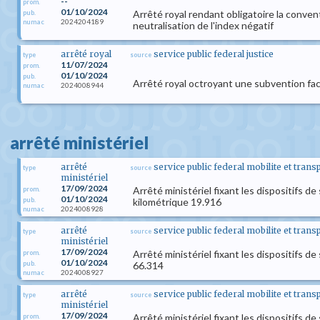
--
prom.
01/10/2024
Arrêté royal rendant obligatoire la convent
pub.
2024204189
numac
neutralisation de l'index négatif
arrêté royal
service public federal justice
type
source
11/07/2024
prom.
01/10/2024
pub.
Arrêté royal octroyant une subvention fac
2024008944
numac
arrêté ministériel
arrêté
service public federal mobilite et trans
type
source
ministériel
17/09/2024
Arrêté ministériel fixant les dispositifs de
prom.
01/10/2024
pub.
kilométrique 19.916
2024008928
numac
arrêté
service public federal mobilite et trans
type
source
ministériel
17/09/2024
Arrêté ministériel fixant les dispositifs de
prom.
01/10/2024
pub.
66.314
2024008927
numac
arrêté
service public federal mobilite et trans
type
source
ministériel
17/09/2024
Arrêté ministériel fixant les dispositifs d
prom.