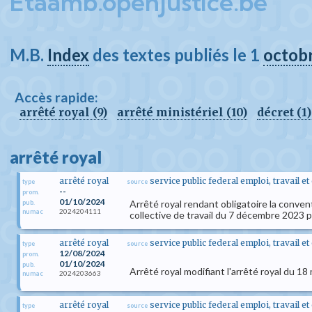
Etaamb.openjustice.be
M.B.
Index
des textes publiés le 1
octob
Accès rapide:
arrêté royal (9)
arrêté ministériel (10)
décret (1)
arrêté royal
arrêté royal
service public federal emploi, travail e
type
source
--
prom.
01/10/2024
Arrêté royal rendant obligatoire la conven
pub.
2024204111
numac
collective de travail du 7 décembre 2023 
arrêté royal
service public federal emploi, travail e
type
source
12/08/2024
prom.
01/10/2024
pub.
Arrêté royal modifiant l'arrêté royal du 1
2024203663
numac
arrêté royal
service public federal emploi, travail e
type
source