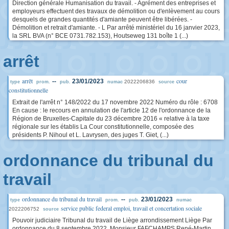
Direction générale Humanisation du travail. - Agrément des entreprises et
employeurs effectuent des travaux de démolition ou d'enlèvement au cours
desquels de grandes quantités d'amiante peuvent être libérées. -
Démolition et retrait d'amiante. - L Par arrêté ministériel du 16 janvier 2023,
la SRL BVA (n° BCE 0731.782.153), Houtseweg 131 boîte 1 (...)
arrêt
arrêt
cour
--
23/01/2023
2022206836
type
prom.
pub.
numac
source
constitutionnelle
Extrait de l'arrêt n° 148/2022 du 17 novembre 2022 Numéro du rôle : 6708
En cause : le recours en annulation de l'article 12 de l'ordonnance de la
Région de Bruxelles-Capitale du 23 décembre 2016 « relative à la taxe
régionale sur les établis La Cour constitutionnelle, composée des
présidents P. Nihoul et L. Lavrysen, des juges T. Giet, (...)
ordonnance du tribunal du
travail
ordonnance du tribunal du travail
--
23/01/2023
type
prom.
pub.
numac
service public federal emploi, travail et concertation sociale
2022206752
source
Pouvoir judiciaire Tribunal du travail de Liège arrondissement Liège Par
ordonnance du 8 septembre 2022, Monsieur FAFCHAMPS René-Martin,