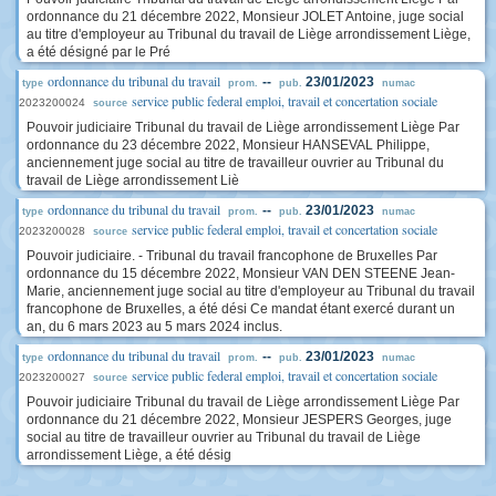
ordonnance du 21 décembre 2022, Monsieur JOLET Antoine, juge social
au titre d'employeur au Tribunal du travail de Liège arrondissement Liège,
a été désigné par le Pré
ordonnance du tribunal du travail
--
23/01/2023
type
prom.
pub.
numac
service public federal emploi, travail et concertation sociale
2023200024
source
Pouvoir judiciaire Tribunal du travail de Liège arrondissement Liège Par
ordonnance du 23 décembre 2022, Monsieur HANSEVAL Philippe,
anciennement juge social au titre de travailleur ouvrier au Tribunal du
travail de Liège arrondissement Liè
ordonnance du tribunal du travail
--
23/01/2023
type
prom.
pub.
numac
service public federal emploi, travail et concertation sociale
2023200028
source
Pouvoir judiciaire. - Tribunal du travail francophone de Bruxelles Par
ordonnance du 15 décembre 2022, Monsieur VAN DEN STEENE Jean-
Marie, anciennement juge social au titre d'employeur au Tribunal du travail
francophone de Bruxelles, a été dési Ce mandat étant exercé durant un
an, du 6 mars 2023 au 5 mars 2024 inclus.
ordonnance du tribunal du travail
--
23/01/2023
type
prom.
pub.
numac
service public federal emploi, travail et concertation sociale
2023200027
source
Pouvoir judiciaire Tribunal du travail de Liège arrondissement Liège Par
ordonnance du 21 décembre 2022, Monsieur JESPERS Georges, juge
social au titre de travailleur ouvrier au Tribunal du travail de Liège
arrondissement Liège, a été désig