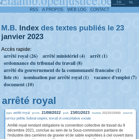
^
-
FR
NL
RSS
A PROPOS
WEB LOG
CONTACT
M.B.
Index
des textes publiés le 23
janvier
2023
Accès rapide:
arrêté royal (26)
arrêté ministériel (4)
arrêt (1)
ordonnance du tribunal du travail (8)
arrêté du gouvernement de la communauté francaise (1)
liste (6)
nomination par arrêté royal (1)
vacance d'emploi (7)
document (10)
arrêté royal
arrêté royal
21/08/2022
23/01/2023
2022015000
type
prom.
pub.
numac
source
service public federal emploi, travail et concertation sociale
Arrêté royal rendant obligatoire la convention collective de travail du 9
décembre 2021, conclue au sein de la Sous-commission paritaire de
l'industrie des carrières de gravier et de sable exploitées à ciel ouvert dans