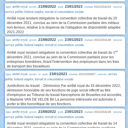
arrêté royal
21/08/2022
23/01/2023
2022204220
type
prom.
pub.
numac
source
service public federal emploi, travail et concertation sociale
Arrêté royal rendant obligatoire la convention collective de travail du 20
décembre 2021, conclue au sein de la Commission paritaire des métaux
non-ferreux, relative à la dispense de l'obligation de disponibilité adaptée
2021-2022
arrêté royal
21/08/2022
23/01/2023
2022204148
type
prom.
pub.
numac
source
service public federal emploi, travail et concertation sociale
er
Arrêté royal rendant obligatoire la convention collective de travail du 1
décembre 2021, conclue au sein de la Commission paritaire pour les
entreprises forestières, fixant l'intervention des employeurs dans les frais
de transport des travailleurs
arrêté royal
service
--
23/01/2023
2022206907
type
prom.
pub.
numac
source
public federal emploi, travail et concertation sociale
Juridictions du travail. - Démission Par arrêté royal du 16 décembre 2022,
démission honorable de ses fonctions de juge social effectif au titre
d'employeur au Tribunal du travail francophone de Bruxelles est accordée,
à Madame VAN DE VELDE Bri La personne intéressée est autorisée à
porter le titre honorifique de ses fonctions.
arrêté royal
21/08/2022
23/01/2023
2022204228
type
prom.
pub.
numac
source
service public federal emploi, travail et concertation sociale
Arrêté royal rendant obligatoire la convention collective de travail du 14