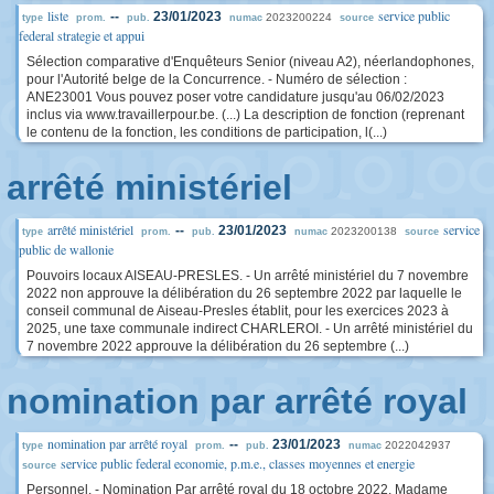
liste
service public
--
23/01/2023
2023200224
type
prom.
pub.
numac
source
federal strategie et appui
Sélection comparative d'Enquêteurs Senior (niveau A2), néerlandophones,
pour l'Autorité belge de la Concurrence. - Numéro de sélection :
ANE23001 Vous pouvez poser votre candidature jusqu'au 06/02/2023
inclus via www.travaillerpour.be. (...) La description de fonction (reprenant
le contenu de la fonction, les conditions de participation, l(...)
arrêté ministériel
arrêté ministériel
service
--
23/01/2023
2023200138
type
prom.
pub.
numac
source
public de wallonie
Pouvoirs locaux AISEAU-PRESLES. - Un arrêté ministériel du 7 novembre
2022 non approuve la délibération du 26 septembre 2022 par laquelle le
conseil communal de Aiseau-Presles établit, pour les exercices 2023 à
2025, une taxe communale indirect CHARLEROI. - Un arrêté ministériel du
7 novembre 2022 approuve la délibération du 26 septembre (...)
nomination par arrêté royal
nomination par arrêté royal
--
23/01/2023
2022042937
type
prom.
pub.
numac
service public federal economie, p.m.e., classes moyennes et energie
source
Personnel. - Nomination Par arrêté royal du 18 octobre 2022, Madame