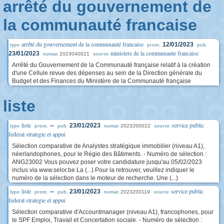
arrêté du gouvernement de
la communauté francaise
arrêté du gouvernement de la communauté francaise
12/01/2023
type
prom.
pub.
ministere de la communaute francaise
23/01/2023
2023040021
numac
source
Arrêté du Gouvernement de la Communauté française relatif à la création
d'une Cellule revue des dépenses au sein de la Direction générale du
Budget et des Finances du Ministère de la Communauté française
liste
liste
service public
--
23/01/2023
2023200022
type
prom.
pub.
numac
source
federal strategie et appui
Sélection comparative de Analystes stratégique immobilier (niveau A1),
néerlandophones, pour le Régie des Bâtiments. - Numéro de sélection :
ANG23002 Vous pouvez poser votre candidature jusqu'au 05/02/2023
inclus via www.selor.be La (...) Pour la retrouver, veuillez indiquer le
numéro de la sélection dans le moteur de recherche. Une (...)
liste
service public
--
23/01/2023
2023200119
type
prom.
pub.
numac
source
federal strategie et appui
Sélection comparative d'Accountmanager (niveau A1), francophones, pour
le SPF Emploi, Travail et Concertation sociale. - Numéro de sélection :