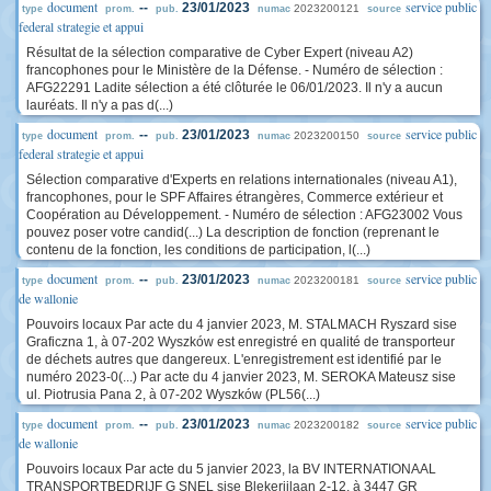
document
service public
--
23/01/2023
2023200121
type
prom.
pub.
numac
source
federal strategie et appui
Résultat de la sélection comparative de Cyber Expert (niveau A2)
francophones pour le Ministère de la Défense. - Numéro de sélection :
AFG22291 Ladite sélection a été clôturée le 06/01/2023. Il n'y a aucun
lauréats. Il n'y a pas d(...)
document
service public
--
23/01/2023
2023200150
type
prom.
pub.
numac
source
federal strategie et appui
Sélection comparative d'Experts en relations internationales (niveau A1),
francophones, pour le SPF Affaires étrangères, Commerce extérieur et
Coopération au Développement. - Numéro de sélection : AFG23002 Vous
pouvez poser votre candid(...) La description de fonction (reprenant le
contenu de la fonction, les conditions de participation, l(...)
document
service public
--
23/01/2023
2023200181
type
prom.
pub.
numac
source
de wallonie
Pouvoirs locaux Par acte du 4 janvier 2023, M. STALMACH Ryszard sise
Graficzna 1, à 07-202 Wyszków est enregistré en qualité de transporteur
de déchets autres que dangereux. L'enregistrement est identifié par le
numéro 2023-0(...) Par acte du 4 janvier 2023, M. SEROKA Mateusz sise
ul. Piotrusia Pana 2, à 07-202 Wyszków (PL56(...)
document
service public
--
23/01/2023
2023200182
type
prom.
pub.
numac
source
de wallonie
Pouvoirs locaux Par acte du 5 janvier 2023, la BV INTERNATIONAAL
TRANSPORTBEDRIJF G SNEL sise Blekerijlaan 2-12, à 3447 GR