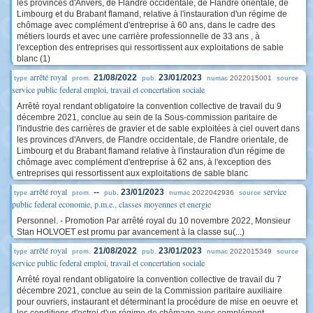
les provinces d'Anvers, de Flandre occidentale, de Flandre orientale, de
Limbourg et du Brabant flamand, relative à l'instauration d'un régime de
chômage avec complément d'entreprise à 60 ans, dans le cadre des
métiers lourds et avec une carrière professionnelle de 33 ans , à
l'exception des entreprises qui ressortissent aux exploitations de sable
blanc (1)
arrêté royal
21/08/2022
23/01/2023
2022015001
type
prom.
pub.
numac
source
service public federal emploi, travail et concertation sociale
Arrêté royal rendant obligatoire la convention collective de travail du 9
décembre 2021, conclue au sein de la Sous-commission paritaire de
l'industrie des carrières de gravier et de sable exploitées à ciel ouvert dans
les provinces d'Anvers, de Flandre occidentale, de Flandre orientale, de
Limbourg et du Brabant flamand relative à l'instauration d'un régime de
chômage avec complément d'entreprise à 62 ans, à l'exception des
entreprises qui ressortissent aux exploitations de sable blanc
arrêté royal
service
--
23/01/2023
2022042936
type
prom.
pub.
numac
source
public federal economie, p.m.e., classes moyennes et energie
Personnel. - Promotion Par arrêté royal du 10 novembre 2022, Monsieur
Stan HOLVOET est promu par avancement à la classe su(...)
arrêté royal
21/08/2022
23/01/2023
2022015349
type
prom.
pub.
numac
source
service public federal emploi, travail et concertation sociale
Arrêté royal rendant obligatoire la convention collective de travail du 7
décembre 2021, conclue au sein de la Commission paritaire auxiliaire
pour ouvriers, instaurant et déterminant la procédure de mise en oeuvre et