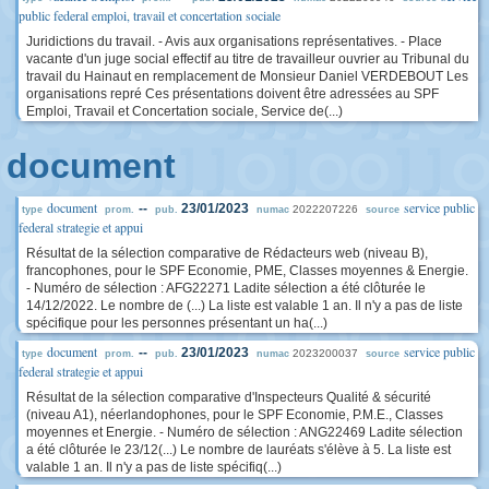
public federal emploi, travail et concertation sociale
Juridictions du travail. - Avis aux organisations représentatives. - Place
vacante d'un juge social effectif au titre de travailleur ouvrier au Tribunal du
travail du Hainaut en remplacement de Monsieur Daniel VERDEBOUT Les
organisations repré Ces présentations doivent être adressées au SPF
Emploi, Travail et Concertation sociale, Service de(...)
document
document
service public
--
23/01/2023
2022207226
type
prom.
pub.
numac
source
federal strategie et appui
Résultat de la sélection comparative de Rédacteurs web (niveau B),
francophones, pour le SPF Economie, PME, Classes moyennes & Energie.
- Numéro de sélection : AFG22271 Ladite sélection a été clôturée le
14/12/2022. Le nombre de (...) La liste est valable 1 an. Il n'y a pas de liste
spécifique pour les personnes présentant un ha(...)
document
service public
--
23/01/2023
2023200037
type
prom.
pub.
numac
source
federal strategie et appui
Résultat de la sélection comparative d'Inspecteurs Qualité & sécurité
(niveau A1), néerlandophones, pour le SPF Economie, P.M.E., Classes
moyennes et Energie. - Numéro de sélection : ANG22469 Ladite sélection
a été clôturée le 23/12(...) Le nombre de lauréats s'élève à 5. La liste est
valable 1 an. Il n'y a pas de liste spécifiq(...)