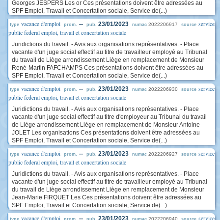
Georges JESPERS Les or Ces présentations doivent être adressées au
SPF Emploi, Travail et Concertation sociale, Service de(...)
vacance d'emploi
service
--
23/01/2023
2022206917
type
prom.
pub.
numac
source
public federal emploi, travail et concertation sociale
Juridictions du travail. - Avis aux organisations représentatives. - Place
vacante d'un juge social effectif au titre de travailleur employé au Tribunal
du travail de Liège arrondissement Liège en remplacement de Monsieur
René-Martin FAFCHAMPS Ces présentations doivent être adressées au
SPF Emploi, Travail et Concertation sociale, Service de(...)
vacance d'emploi
service
--
23/01/2023
2022206930
type
prom.
pub.
numac
source
public federal emploi, travail et concertation sociale
Juridictions du travail. - Avis aux organisations représentatives. - Place
vacante d'un juge social effectif au titre d'employeur au Tribunal du travail
de Liège arrondissement Liège en remplacement de Monsieur Antoine
JOLET Les organisations Ces présentations doivent être adressées au
SPF Emploi, Travail et Concertation sociale, Service de(...)
vacance d'emploi
service
--
23/01/2023
2022206927
type
prom.
pub.
numac
source
public federal emploi, travail et concertation sociale
Juridictions du travail. - Avis aux organisations représentatives. - Place
vacante d'un juge social effectif au titre de travailleur employé au Tribunal
du travail de Liège arrondissement Liège en remplacement de Monsieur
Jean-Marie FIRQUET Les Ces présentations doivent être adressées au
SPF Emploi, Travail et Concertation sociale, Service de(...)
vacance d'emploi
service
--
23/01/2023
2022206940
type
prom.
pub.
numac
source