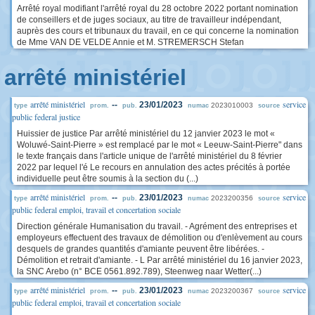
Arrêté royal modifiant l'arrêté royal du 28 octobre 2022 portant nomination
de conseillers et de juges sociaux, au titre de travailleur indépendant,
auprès des cours et tribunaux du travail, en ce qui concerne la nomination
de Mme VAN DE VELDE Annie et M. STREMERSCH Stefan
arrêté ministériel
arrêté ministériel
service
--
23/01/2023
2023010003
type
prom.
pub.
numac
source
public federal justice
Huissier de justice Par arrêté ministériel du 12 janvier 2023 le mot «
Woluwé-Saint-Pierre » est remplacé par le mot « Leeuw-Saint-Pierre" dans
le texte français dans l'article unique de l'arrêté ministériel du 8 février
2022 par lequel l'é Le recours en annulation des actes précités à portée
individuelle peut être soumis à la section du (...)
arrêté ministériel
service
--
23/01/2023
2023200356
type
prom.
pub.
numac
source
public federal emploi, travail et concertation sociale
Direction générale Humanisation du travail. - Agrément des entreprises et
employeurs effectuent des travaux de démolition ou d'enlèvement au cours
desquels de grandes quantités d'amiante peuvent être libérées. -
Démolition et retrait d'amiante. - L Par arrêté ministériel du 16 janvier 2023,
la SNC Arebo (n° BCE 0561.892.789), Steenweg naar Wetter(...)
arrêté ministériel
service
--
23/01/2023
2023200367
type
prom.
pub.
numac
source
public federal emploi, travail et concertation sociale