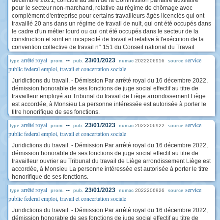
décembre 2021, conclue au sein de la Commission paritaire auxiliaire
pour le secteur non-marchand, relative au régime de chômage avec
complément d'entreprise pour certains travailleurs âgés licenciés qui ont
travaillé 20 ans dans un régime de travail de nuit, qui ont été occupés dans
le cadre d'un métier lourd ou qui ont été occupés dans le secteur de la
construction et sont en incapacité de travail et relative à l'exécution de la
convention collective de travail n° 151 du Conseil national du Travail
arrêté royal
service
--
23/01/2023
2022206916
type
prom.
pub.
numac
source
public federal emploi, travail et concertation sociale
Juridictions du travail. - Démission Par arrêté royal du 16 décembre 2022,
démission honorable de ses fonctions de juge social effectif au titre de
travailleur employé au Tribunal du travail de Liège arrondissement Liège
est accordée, à Monsieu La personne intéressée est autorisée à porter le
titre honorifique de ses fonctions.
arrêté royal
service
--
23/01/2023
2022206922
type
prom.
pub.
numac
source
public federal emploi, travail et concertation sociale
Juridictions du travail. - Démission Par arrêté royal du 16 décembre 2022,
démission honorable de ses fonctions de juge social effectif au titre de
travailleur ouvrier au Tribunal du travail de Liège arrondissement Liège est
accordée, à Monsieu La personne intéressée est autorisée à porter le titre
honorifique de ses fonctions.
arrêté royal
service
--
23/01/2023
2022206926
type
prom.
pub.
numac
source
public federal emploi, travail et concertation sociale
Juridictions du travail. - Démission Par arrêté royal du 16 décembre 2022,
démission honorable de ses fonctions de juge social effectif au titre de