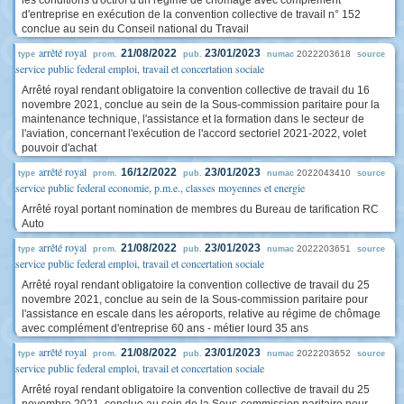
les conditions d'octroi d'un régime de chômage avec complément
d'entreprise en exécution de la convention collective de travail n° 152
conclue au sein du Conseil national du Travail
arrêté royal
21/08/2022
23/01/2023
2022203618
type
prom.
pub.
numac
source
service public federal emploi, travail et concertation sociale
Arrêté royal rendant obligatoire la convention collective de travail du 16
novembre 2021, conclue au sein de la Sous-commission paritaire pour la
maintenance technique, l'assistance et la formation dans le secteur de
l'aviation, concernant l'exécution de l'accord sectoriel 2021-2022, volet
pouvoir d'achat
arrêté royal
16/12/2022
23/01/2023
2022043410
type
prom.
pub.
numac
source
service public federal economie, p.m.e., classes moyennes et energie
Arrêté royal portant nomination de membres du Bureau de tarification RC
Auto
arrêté royal
21/08/2022
23/01/2023
2022203651
type
prom.
pub.
numac
source
service public federal emploi, travail et concertation sociale
Arrêté royal rendant obligatoire la convention collective de travail du 25
novembre 2021, conclue au sein de la Sous-commission paritaire pour
l'assistance en escale dans les aéroports, relative au régime de chômage
avec complément d'entreprise 60 ans - métier lourd 35 ans
arrêté royal
21/08/2022
23/01/2023
2022203652
type
prom.
pub.
numac
source
service public federal emploi, travail et concertation sociale
Arrêté royal rendant obligatoire la convention collective de travail du 25