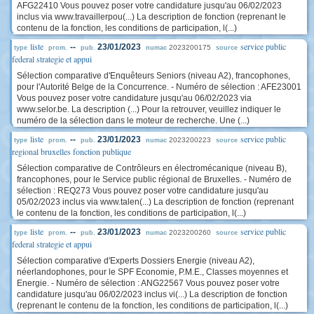
AFG22410 Vous pouvez poser votre candidature jusqu'au 06/02/2023
inclus via www.travaillerpou(...) La description de fonction (reprenant le
contenu de la fonction, les conditions de participation, l(...)
liste
service public
--
23/01/2023
2023200175
type
prom.
pub.
numac
source
federal strategie et appui
Sélection comparative d'Enquêteurs Seniors (niveau A2), francophones,
pour l'Autorité Belge de la Concurrence. - Numéro de sélection : AFE23001
Vous pouvez poser votre candidature jusqu'au 06/02/2023 via
www.selor.be. La description (...) Pour la retrouver, veuillez indiquer le
numéro de la sélection dans le moteur de recherche. Une (...)
liste
service public
--
23/01/2023
2023200223
type
prom.
pub.
numac
source
regional bruxelles fonction publique
Sélection comparative de Contrôleurs en électromécanique (niveau B),
francophones, pour le Service public régional de Bruxelles. - Numéro de
sélection : REQ273 Vous pouvez poser votre candidature jusqu'au
05/02/2023 inclus via www.talen(...) La description de fonction (reprenant
le contenu de la fonction, les conditions de participation, l(...)
liste
service public
--
23/01/2023
2023200260
type
prom.
pub.
numac
source
federal strategie et appui
Sélection comparative d'Experts Dossiers Energie (niveau A2),
néerlandophones, pour le SPF Economie, P.M.E., Classes moyennes et
Energie. - Numéro de sélection : ANG22567 Vous pouvez poser votre
candidature jusqu'au 06/02/2023 inclus vi(...) La description de fonction
(reprenant le contenu de la fonction, les conditions de participation, l(...)