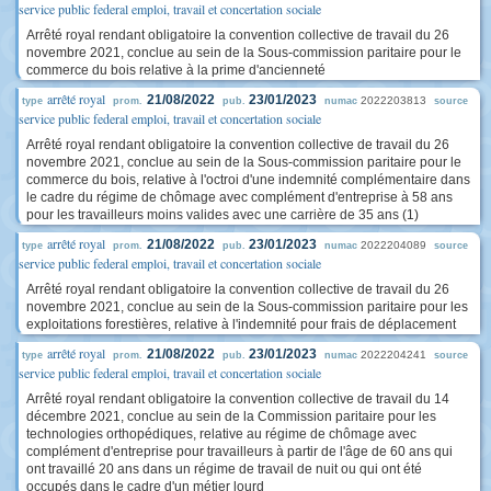
service public federal emploi, travail et concertation sociale
Arrêté royal rendant obligatoire la convention collective de travail du 26
novembre 2021, conclue au sein de la Sous-commission paritaire pour le
commerce du bois relative à la prime d'ancienneté
arrêté royal
21/08/2022
23/01/2023
2022203813
type
prom.
pub.
numac
source
service public federal emploi, travail et concertation sociale
Arrêté royal rendant obligatoire la convention collective de travail du 26
novembre 2021, conclue au sein de la Sous-commission paritaire pour le
commerce du bois, relative à l'octroi d'une indemnité complémentaire dans
le cadre du régime de chômage avec complément d'entreprise à 58 ans
pour les travailleurs moins valides avec une carrière de 35 ans (1)
arrêté royal
21/08/2022
23/01/2023
2022204089
type
prom.
pub.
numac
source
service public federal emploi, travail et concertation sociale
Arrêté royal rendant obligatoire la convention collective de travail du 26
novembre 2021, conclue au sein de la Sous-commission paritaire pour les
exploitations forestières, relative à l'indemnité pour frais de déplacement
arrêté royal
21/08/2022
23/01/2023
2022204241
type
prom.
pub.
numac
source
service public federal emploi, travail et concertation sociale
Arrêté royal rendant obligatoire la convention collective de travail du 14
décembre 2021, conclue au sein de la Commission paritaire pour les
technologies orthopédiques, relative au régime de chômage avec
complément d'entreprise pour travailleurs à partir de l'âge de 60 ans qui
ont travaillé 20 ans dans un régime de travail de nuit ou qui ont été
occupés dans le cadre d'un métier lourd