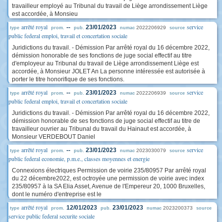
travailleur employé au Tribunal du travail de Liège arrondissement Liège
est accordée, à Monsieu
arrêté royal
service
--
23/01/2023
2022206929
type
prom.
pub.
numac
source
public federal emploi, travail et concertation sociale
Juridictions du travail. - Démission Par arrêté royal du 16 décembre 2022,
démission honorable de ses fonctions de juge social effectif au titre
d'employeur au Tribunal du travail de Liège arrondissement Liège est
accordée, à Monsieur JOLET An La personne intéressée est autorisée à
porter le titre honorifique de ses fonctions.
arrêté royal
service
--
23/01/2023
2022206939
type
prom.
pub.
numac
source
public federal emploi, travail et concertation sociale
Juridictions du travail. - Démission Par arrêté royal du 16 décembre 2022,
démission honorable de ses fonctions de juge social effectif au titre de
travailleur ouvrier au Tribunal du travail du Hainaut est accordée, à
Monsieur VERDEBOUT Daniel
arrêté royal
service
--
23/01/2023
2023030079
type
prom.
pub.
numac
source
public federal economie, p.m.e., classes moyennes et energie
Connexions électriques Permission de voirie 235/80957 Par arrêté royal
du 22 décembre2022, est octroyée une permission de voirie avec index
235/80957 à la SA Elia Asset, Avenue de l'Empereur 20, 1000 Bruxelles,
dont le numéro d'entreprise est le
arrêté royal
12/01/2023
23/01/2023
2023200373
type
prom.
pub.
numac
source
service public federal securite sociale