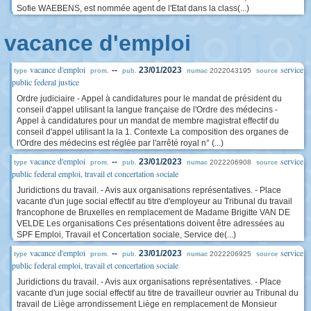
Sofie WAEBENS, est nommée agent de l'Etat dans la class(...)
vacance d'emploi
vacance d'emploi
service
--
23/01/2023
2022043195
type
prom.
pub.
numac
source
public federal justice
Ordre judiciaire - Appel à candidatures pour le mandat de président du
conseil d'appel utilisant la langue française de l'Ordre des médecins -
Appel à candidatures pour un mandat de membre magistrat effectif du
conseil d'appel utilisant la la 1. Contexte La composition des organes de
l'Ordre des médecins est réglée par l'arrêté royal n° (...)
vacance d'emploi
service
--
23/01/2023
2022206908
type
prom.
pub.
numac
source
public federal emploi, travail et concertation sociale
Juridictions du travail. - Avis aux organisations représentatives. - Place
vacante d'un juge social effectif au titre d'employeur au Tribunal du travail
francophone de Bruxelles en remplacement de Madame Brigitte VAN DE
VELDE Les organisations Ces présentations doivent être adressées au
SPF Emploi, Travail et Concertation sociale, Service de(...)
vacance d'emploi
service
--
23/01/2023
2022206925
type
prom.
pub.
numac
source
public federal emploi, travail et concertation sociale
Juridictions du travail. - Avis aux organisations représentatives. - Place
vacante d'un juge social effectif au titre de travailleur ouvrier au Tribunal du
travail de Liège arrondissement Liège en remplacement de Monsieur