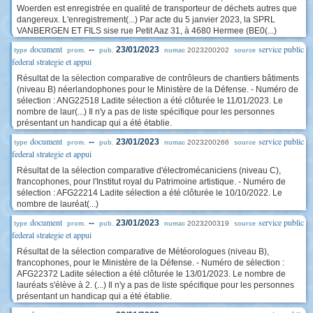
Woerden est enregistrée en qualité de transporteur de déchets autres que
dangereux. L'enregistrement(...) Par acte du 5 janvier 2023, la SPRL
VANBERGEN ET FILS sise rue Petit Aaz 31, à 4680 Hermee (BE0(...)
document
service public
--
23/01/2023
2023200202
type
prom.
pub.
numac
source
federal strategie et appui
Résultat de la sélection comparative de contrôleurs de chantiers bâtiments
(niveau B) néerlandophones pour le Ministère de la Défense. - Numéro de
sélection : ANG22518 Ladite sélection a été clôturée le 11/01/2023. Le
nombre de laur(...) Il n'y a pas de liste spécifique pour les personnes
présentant un handicap qui a été établie.
document
service public
--
23/01/2023
2023200266
type
prom.
pub.
numac
source
federal strategie et appui
Résultat de la sélection comparative d'électromécaniciens (niveau C),
francophones, pour l'Institut royal du Patrimoine artistique. - Numéro de
sélection : AFG22214 Ladite sélection a été clôturée le 10/10/2022. Le
nombre de lauréat(...)
document
service public
--
23/01/2023
2023200319
type
prom.
pub.
numac
source
federal strategie et appui
Résultat de la sélection comparative de Météorologues (niveau B),
francophones, pour le Ministère de la Défense. - Numéro de sélection :
AFG22372 Ladite sélection a été clôturée le 13/01/2023. Le nombre de
lauréats s'élève à 2. (...) Il n'y a pas de liste spécifique pour les personnes
présentant un handicap qui a été établie.