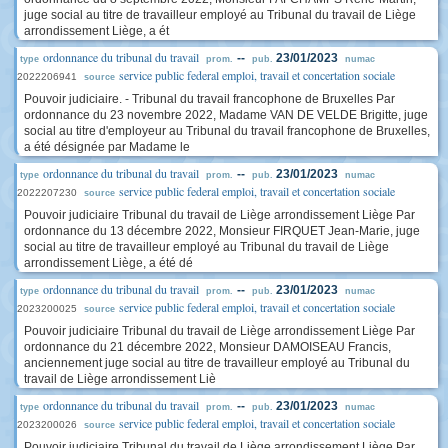
juge social au titre de travailleur employé au Tribunal du travail de Liège
arrondissement Liège, a ét
ordonnance du tribunal du travail
--
23/01/2023
type
prom.
pub.
numac
service public federal emploi, travail et concertation sociale
2022206941
source
Pouvoir judiciaire. - Tribunal du travail francophone de Bruxelles Par
ordonnance du 23 novembre 2022, Madame VAN DE VELDE Brigitte, juge
social au titre d'employeur au Tribunal du travail francophone de Bruxelles,
a été désignée par Madame le
ordonnance du tribunal du travail
--
23/01/2023
type
prom.
pub.
numac
service public federal emploi, travail et concertation sociale
2022207230
source
Pouvoir judiciaire Tribunal du travail de Liège arrondissement Liège Par
ordonnance du 13 décembre 2022, Monsieur FIRQUET Jean-Marie, juge
social au titre de travailleur employé au Tribunal du travail de Liège
arrondissement Liège, a été dé
ordonnance du tribunal du travail
--
23/01/2023
type
prom.
pub.
numac
service public federal emploi, travail et concertation sociale
2023200025
source
Pouvoir judiciaire Tribunal du travail de Liège arrondissement Liège Par
ordonnance du 21 décembre 2022, Monsieur DAMOISEAU Francis,
anciennement juge social au titre de travailleur employé au Tribunal du
travail de Liège arrondissement Liè
ordonnance du tribunal du travail
--
23/01/2023
type
prom.
pub.
numac
service public federal emploi, travail et concertation sociale
2023200026
source
Pouvoir judiciaire Tribunal du travail de Liège arrondissement Liège Par