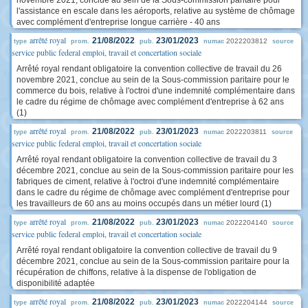
novembre 2021, conclue au sein de la Sous-commission paritaire pour
l'assistance en escale dans les aéroports, relative au système de chômage
avec complément d'entreprise longue carrière - 40 ans
arrêté royal
21/08/2022
23/01/2023
2022203812
type
prom.
pub.
numac
source
service public federal emploi, travail et concertation sociale
Arrêté royal rendant obligatoire la convention collective de travail du 26
novembre 2021, conclue au sein de la Sous-commission paritaire pour le
commerce du bois, relative à l'octroi d'une indemnité complémentaire dans
le cadre du régime de chômage avec complément d'entreprise à 62 ans
(1)
arrêté royal
21/08/2022
23/01/2023
2022203811
type
prom.
pub.
numac
source
service public federal emploi, travail et concertation sociale
Arrêté royal rendant obligatoire la convention collective de travail du 3
décembre 2021, conclue au sein de la Sous-commission paritaire pour les
fabriques de ciment, relative à l'octroi d'une indemnité complémentaire
dans le cadre du régime de chômage avec complément d'entreprise pour
les travailleurs de 60 ans au moins occupés dans un métier lourd (1)
arrêté royal
21/08/2022
23/01/2023
2022204140
type
prom.
pub.
numac
source
service public federal emploi, travail et concertation sociale
Arrêté royal rendant obligatoire la convention collective de travail du 9
décembre 2021, conclue au sein de la Sous-commission paritaire pour la
récupération de chiffons, relative à la dispense de l'obligation de
disponibilité adaptée
arrêté royal
21/08/2022
23/01/2023
2022204144
type
prom.
pub.
numac
source