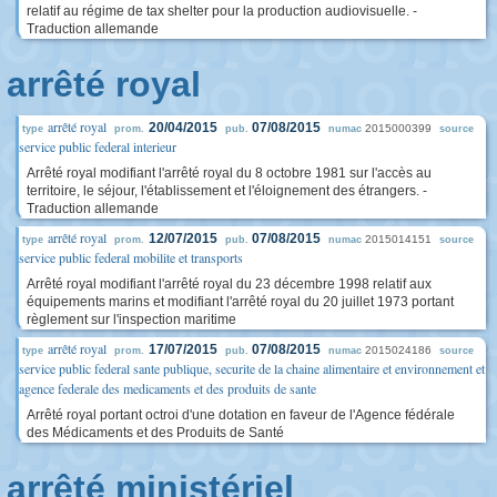
relatif au régime de tax shelter pour la production audiovisuelle. -
Traduction allemande
arrêté royal
arrêté royal
20/04/2015
07/08/2015
2015000399
type
prom.
pub.
numac
source
service public federal interieur
Arrêté royal modifiant l'arrêté royal du 8 octobre 1981 sur l'accès au
territoire, le séjour, l'établissement et l'éloignement des étrangers. -
Traduction allemande
arrêté royal
12/07/2015
07/08/2015
2015014151
type
prom.
pub.
numac
source
service public federal mobilite et transports
Arrêté royal modifiant l'arrêté royal du 23 décembre 1998 relatif aux
équipements marins et modifiant l'arrêté royal du 20 juillet 1973 portant
règlement sur l'inspection maritime
arrêté royal
17/07/2015
07/08/2015
2015024186
type
prom.
pub.
numac
source
service public federal sante publique, securite de la chaine alimentaire et environnement et
agence federale des medicaments et des produits de sante
Arrêté royal portant octroi d'une dotation en faveur de l'Agence fédérale
des Médicaments et des Produits de Santé
arrêté ministériel