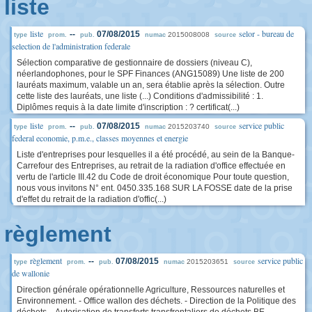
liste
liste
selor - bureau de
--
07/08/2015
2015008008
type
prom.
pub.
numac
source
selection de l'administration federale
Sélection comparative de gestionnaire de dossiers (niveau C),
néerlandophones, pour le SPF Finances (ANG15089) Une liste de 200
lauréats maximum, valable un an, sera établie après la sélection. Outre
cette liste des lauréats, une liste (...) Conditions d'admissibilité : 1.
Diplômes requis à la date limite d'inscription : ? certificat(...)
liste
service public
--
07/08/2015
2015203740
type
prom.
pub.
numac
source
federal economie, p.m.e., classes moyennes et energie
Liste d'entreprises pour lesquelles il a été procédé, au sein de la Banque-
Carrefour des Entreprises, au retrait de la radiation d'office effectuée en
vertu de l'article III.42 du Code de droit économique Pour toute question,
nous vous invitons N° ent. 0450.335.168 SUR LA FOSSE date de la prise
d'effet du retrait de la radiation d'offic(...)
règlement
règlement
service public
--
07/08/2015
2015203651
type
prom.
pub.
numac
source
de wallonie
Direction générale opérationnelle Agriculture, Ressources naturelles et
Environnement. - Office wallon des déchets. - Direction de la Politique des