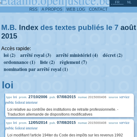
^
-
FR
NL
RSS
A PROPOS
WEB LOG
CONTACT
M.B.
Index
des textes publiés le 7
août
2015
Accès rapide:
loi (2)
arrêté royal (3)
arrêté ministériel (4)
décret (2)
ordonnance (1)
liste (2)
règlement (7)
nomination par arrêté royal (1)
loi
loi
service
27/10/2006
07/08/2015
2015000406
type
prom.
pub.
numac
source
public federal interieur
Loi relative au contrôle des institutions de retraite professionnelle. -
Traduction allemande de dispositions modificatives
loi
service
12/05/2014
07/08/2015
2015000408
type
prom.
pub.
numac
source
public federal interieur
Loi modifiant l'article 194ter du Code des impôts sur les revenus 1992