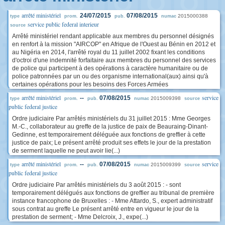
arrêté ministériel
24/07/2015
07/08/2015
2015000388
type
prom.
pub.
numac
service public federal interieur
source
Arrêté ministériel rendant applicable aux membres du personnel désignés
en renfort à la mission "AIRCOP" en Afrique de l'Ouest au Bénin en 2012 et
au Nigéria en 2014, l'arrêté royal du 11 juillet 2002 fixant les conditions
d'octroi d'une indemnité forfaitaire aux membres du personnel des services
de police qui participent à des opérations à caractère humanitaire ou de
police patronnées par un ou des organisme international(aux) ainsi qu'à
certaines opérations pour les besoins des Forces Armées
arrêté ministériel
service
--
07/08/2015
2015009398
type
prom.
pub.
numac
source
public federal justice
Ordre judiciaire Par arrêtés ministériels du 31 juillet 2015 : Mme Georges
M.-C., collaborateur au greffe de la justice de paix de Beauraing-Dinant-
Gedinne, est temporairement déléguée aux fonctions de greffier à cette
justice de paix; Le présent arrêté produit ses effets le jour de la prestation
de serment laquelle ne peut avoir lie(...)
arrêté ministériel
service
--
07/08/2015
2015009399
type
prom.
pub.
numac
source
public federal justice
Ordre judiciaire Par arrêtés ministériels du 3 août 2015 : - sont
temporairement délégués aux fonctions de greffier au tribunal de première
instance francophone de Bruxelles : - Mme Attardo, S., expert administratif
sous contrat au greffe Le présent arrêté entre en vigueur le jour de la
prestation de serment; - Mme Delcroix, J., expe(...)