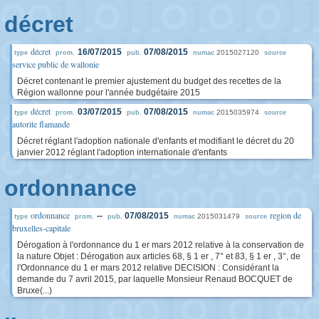
décret
décret
16/07/2015
07/08/2015
2015027120
type
prom.
pub.
numac
source
service public de wallonie
Décret contenant le premier ajustement du budget des recettes de la
Région wallonne pour l'année budgétaire 2015
décret
03/07/2015
07/08/2015
2015035974
type
prom.
pub.
numac
source
autorite flamande
Décret réglant l'adoption nationale d'enfants et modifiant le décret du 20
janvier 2012 réglant l'adoption internationale d'enfants
ordonnance
ordonnance
region de
--
07/08/2015
2015031479
type
prom.
pub.
numac
source
bruxelles-capitale
Dérogation à l'ordonnance du 1 er mars 2012 relative à la conservation de
la nature Objet : Dérogation aux articles 68, § 1 er , 7° et 83, § 1 er , 3°, de
l'Ordonnance du 1 er mars 2012 relative DECISION : Considérant la
demande du 7 avril 2015, par laquelle Monsieur Renaud BOCQUET de
Bruxe(...)