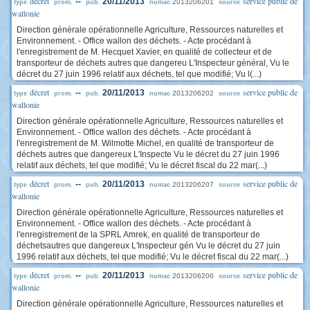
décret
service public de
--
20/11/2013
2013206201
type
prom.
pub.
numac
source
wallonie
Direction générale opérationnelle Agriculture, Ressources naturelles et
Environnement. - Office wallon des déchets. - Acte procédant à
l'enregistrement de M. Hecquet Xavier, en qualité de collecteur et de
transporteur de déchets autres que dangereu L'Inspecteur général, Vu le
décret du 27 juin 1996 relatif aux déchets, tel que modifié; Vu l(...)
décret
service public de
--
20/11/2013
2013206202
type
prom.
pub.
numac
source
wallonie
Direction générale opérationnelle Agriculture, Ressources naturelles et
Environnement. - Office wallon des déchets. - Acte procédant à
l'enregistrement de M. Wilmotte Michel, en qualité de transporteur de
déchets autres que dangereux L'Inspecte Vu le décret du 27 juin 1996
relatif aux déchets, tel que modifié; Vu le décret fiscal du 22 mar(...)
décret
service public de
--
20/11/2013
2013206207
type
prom.
pub.
numac
source
wallonie
Direction générale opérationnelle Agriculture, Ressources naturelles et
Environnement. - Office wallon des déchets. - Acte procédant à
l'enregistrement de la SPRL Amrek, en qualité de transporteur de
déchetsautres que dangereux L'Inspecteur gén Vu le décret du 27 juin
1996 relatif aux déchets, tel que modifié; Vu le décret fiscal du 22 mar(...)
décret
service public de
--
20/11/2013
2013206206
type
prom.
pub.
numac
source
wallonie
Direction générale opérationnelle Agriculture, Ressources naturelles et