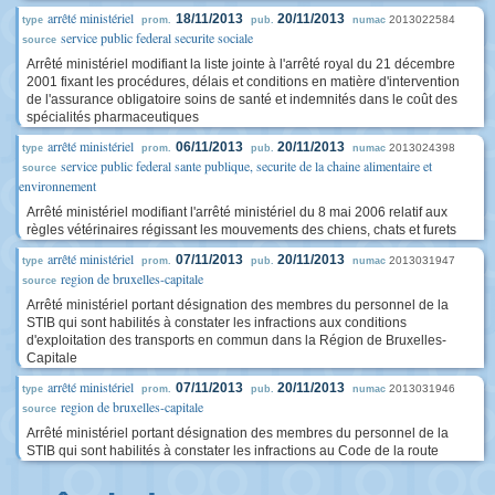
arrêté ministériel
18/11/2013
20/11/2013
2013022584
type
prom.
pub.
numac
service public federal securite sociale
source
Arrêté ministériel modifiant la liste jointe à l'arrêté royal du 21 décembre
2001 fixant les procédures, délais et conditions en matière d'intervention
de l'assurance obligatoire soins de santé et indemnités dans le coût des
spécialités pharmaceutiques
arrêté ministériel
06/11/2013
20/11/2013
2013024398
type
prom.
pub.
numac
service public federal sante publique, securite de la chaine alimentaire et
source
environnement
Arrêté ministériel modifiant l'arrêté ministériel du 8 mai 2006 relatif aux
règles vétérinaires régissant les mouvements des chiens, chats et furets
arrêté ministériel
07/11/2013
20/11/2013
2013031947
type
prom.
pub.
numac
region de bruxelles-capitale
source
Arrêté ministériel portant désignation des membres du personnel de la
STIB qui sont habilités à constater les infractions aux conditions
d'exploitation des transports en commun dans la Région de Bruxelles-
Capitale
arrêté ministériel
07/11/2013
20/11/2013
2013031946
type
prom.
pub.
numac
region de bruxelles-capitale
source
Arrêté ministériel portant désignation des membres du personnel de la
STIB qui sont habilités à constater les infractions au Code de la route