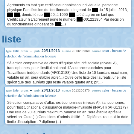
Agréments en tant que certificateur habitation individuelle, personne
physique Par décision du fonctionnaire dirigeant de
****
du 15 juillet 2013,
****
****
, domicilié rue
****
50, à 1090
****
, a été agréé en tant que
Certificateur h L'agrément porte le numéro
****
-001221954 Par décision
du fonctionnaire dirigeant de
****
(...)
liste
liste
selor - bureau de
--
20/11/2013
2013206369
type
prom.
pub.
numac
source
selection de l'administration federale
Sélection comparative de chefs d'équipe sécurité sociale (niveau A),
francophones, pour l'Institut national d'Assurances sociales pour
Travailleurs indépendants (AFG13188) Une liste de 10 lauréats maximum,
valable un an, sera établie aprè(...) Outre cette liste des lauréats, une liste
spécifique des lauréats (qui reste valable quatre ans) pr(...)
liste
selor - bureau de
--
20/11/2013
2013206370
type
prom.
pub.
numac
source
selection de l'administration federale
Sélection comparative d'attachés économistes (niveau A), francophones,
pour l'Institut national d'assurance maladie-invalidité (INASTI) (AFG13179)
Une liste de 20 lauréats maximum, valable un an, sera établie après la
sélection. Outre(...) Conditions d'admissibilité : 1. Diplômes requis à la date
limite d'inscription : ? diplôme (...)