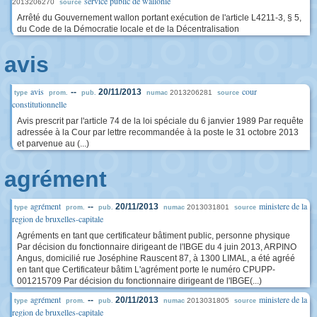
service public de wallonie
2013206270
source
Arrêté du Gouvernement wallon portant exécution de l'article L4211-3, § 5,
du Code de la Démocratie locale et de la Décentralisation
avis
avis
cour
--
20/11/2013
2013206281
type
prom.
pub.
numac
source
constitutionnelle
Avis prescrit par l'article 74 de la loi spéciale du 6 janvier 1989 Par requête
adressée à la Cour par lettre recommandée à la poste le 31 octobre 2013
et parvenue au (...)
agrément
agrément
ministere de la
--
20/11/2013
2013031801
type
prom.
pub.
numac
source
region de bruxelles-capitale
Agréments en tant que certificateur bâtiment public, personne physique
Par décision du fonctionnaire dirigeant de l'IBGE du 4 juin 2013, ARPINO
Angus, domicilié rue Joséphine Rauscent 87, à 1300 LIMAL, a été agréé
en tant que Certificateur bâtim L'agrément porte le numéro CPUPP-
001215709 Par décision du fonctionnaire dirigeant de l'IBGE(...)
agrément
ministere de la
--
20/11/2013
2013031805
type
prom.
pub.
numac
source
region de bruxelles-capitale