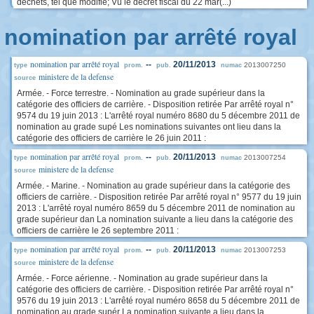
déchets, tel que modifié; Vu le décret fiscal du 22 mar(...)
nomination par arrêté royal
nomination par arrêté royal
--
20/11/2013
2013007250
type
prom.
pub.
numac
ministere de la defense
source
Armée. - Force terrestre. - Nomination au grade supérieur dans la
catégorie des officiers de carrière. - Disposition retirée Par arrêté royal n°
9574 du 19 juin 2013 : L'arrêté royal numéro 8680 du 5 décembre 2011 de
nomination au grade supé Les nominations suivantes ont lieu dans la
catégorie des officiers de carrière le 26 juin 2011 :
nomination par arrêté royal
--
20/11/2013
2013007254
type
prom.
pub.
numac
ministere de la defense
source
Armée. - Marine. - Nomination au grade supérieur dans la catégorie des
officiers de carrière. - Disposition retirée Par arrêté royal n° 9577 du 19 juin
2013 : L'arrêté royal numéro 8659 du 5 décembre 2011 de nomination au
grade supérieur dan La nomination suivante a lieu dans la catégorie des
officiers de carrière le 26 septembre 2011 :
nomination par arrêté royal
--
20/11/2013
2013007253
type
prom.
pub.
numac
ministere de la defense
source
Armée. - Force aérienne. - Nomination au grade supérieur dans la
catégorie des officiers de carrière. - Disposition retirée Par arrêté royal n°
9576 du 19 juin 2013 : L'arrêté royal numéro 8658 du 5 décembre 2011 de
nomination au grade supér La nomination suivante a lieu dans la