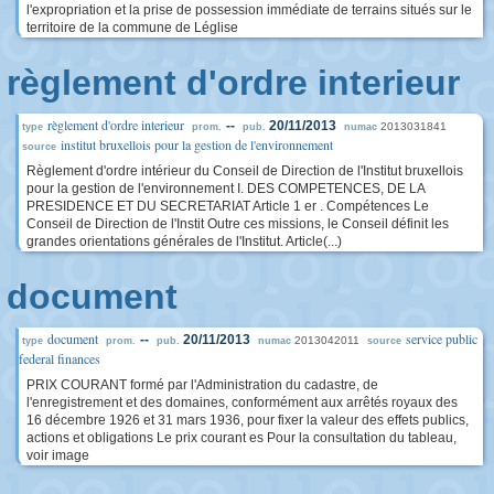
l'expropriation et la prise de possession immédiate de terrains situés sur le
territoire de la commune de Léglise
règlement d'ordre interieur
règlement d'ordre interieur
--
20/11/2013
2013031841
type
prom.
pub.
numac
institut bruxellois pour la gestion de l'environnement
source
Règlement d'ordre intérieur du Conseil de Direction de l'Institut bruxellois
pour la gestion de l'environnement I. DES COMPETENCES, DE LA
PRESIDENCE ET DU SECRETARIAT Article 1 er . Compétences Le
Conseil de Direction de l'Instit Outre ces missions, le Conseil définit les
grandes orientations générales de l'Institut. Article(...)
document
document
service public
--
20/11/2013
2013042011
type
prom.
pub.
numac
source
federal finances
PRIX COURANT formé par l'Administration du cadastre, de
l'enregistrement et des domaines, conformément aux arrêtés royaux des
16 décembre 1926 et 31 mars 1936, pour fixer la valeur des effets publics,
actions et obligations Le prix courant es Pour la consultation du tableau,
voir image