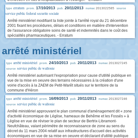
erratum
17/10/2013
20/11/2013
2013022585
type
prom.
pub.
numac
source
service public federal securite sociale
Arrêté ministériel modifiant la liste jointe à l'arrêté royal du 21 décembre
2001 fixant les procédures, délais et conditions en matière d'intervention
de l'assurance obligatoire soins de santé et indemnités dans le coût des
spécialités pharmaceutiques. - Erratum
arrêté ministériel
arrêté ministériel
24/10/2013
20/11/2013
2013027245
type
prom.
pub.
numac
service public de wallonie
source
Arrêté ministériel autorisant l'expropriation pour cause d'utilité publique en
vue de la mise en oeuvre des terrains nécessaires à la création d'une
voirie d'accès à la ZAEM de Petit-Warêt situés sur le territoire de la
commune d'Héron
arrêté ministériel
16/09/2013
20/11/2013
2013027246
type
prom.
pub.
numac
service public de wallonie
source
Arrêté ministériel approuvant le plan communal d'aménagement dit « zone
d'activité économique de Léglise, hameaux de Behême et les Fossés » à
Léglise en vue de réviser le plan de secteur de Bertrix-Libramont-
Neufchâteau, valant périmètre de reconnaissance de zone au sens du
décret du 11 mars 2004 relatif aux infrastructures d'accueil des activités
économiques en vue de sa mise en oeuvre et déclarant d'utilité publique