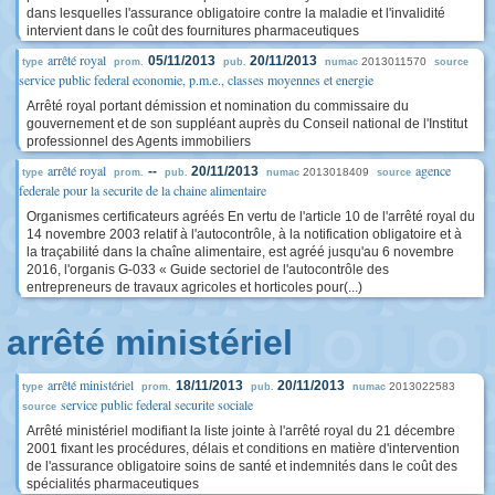
dans lesquelles l'assurance obligatoire contre la maladie et l'invalidité
intervient dans le coût des fournitures pharmaceutiques
arrêté royal
05/11/2013
20/11/2013
2013011570
type
prom.
pub.
numac
source
service public federal economie, p.m.e., classes moyennes et energie
Arrêté royal portant démission et nomination du commissaire du
gouvernement et de son suppléant auprès du Conseil national de l'Institut
professionnel des Agents immobiliers
arrêté royal
agence
--
20/11/2013
2013018409
type
prom.
pub.
numac
source
federale pour la securite de la chaine alimentaire
Organismes certificateurs agréés En vertu de l'article 10 de l'arrêté royal du
14 novembre 2003 relatif à l'autocontrôle, à la notification obligatoire et à
la traçabilité dans la chaîne alimentaire, est agréé jusqu'au 6 novembre
2016, l'organis G-033 « Guide sectoriel de l'autocontrôle des
entrepreneurs de travaux agricoles et horticoles pour(...)
arrêté ministériel
arrêté ministériel
18/11/2013
20/11/2013
2013022583
type
prom.
pub.
numac
service public federal securite sociale
source
Arrêté ministériel modifiant la liste jointe à l'arrêté royal du 21 décembre
2001 fixant les procédures, délais et conditions en matière d'intervention
de l'assurance obligatoire soins de santé et indemnités dans le coût des
spécialités pharmaceutiques