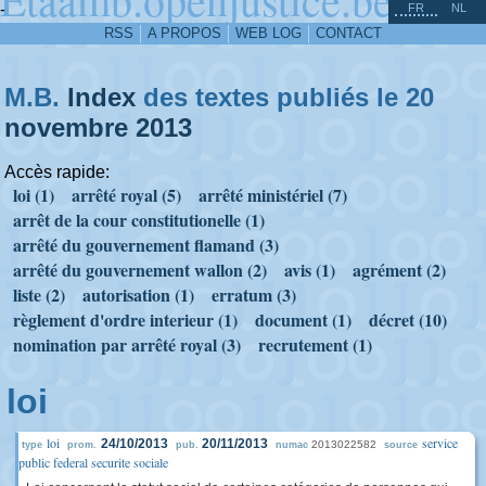
^
-
FR
NL
RSS
A PROPOS
WEB LOG
CONTACT
M.B.
Index
des textes publiés le 20
novembre
2013
Accès rapide:
loi (1)
arrêté royal (5)
arrêté ministériel (7)
arrêt de la cour constitutionelle (1)
arrêté du gouvernement flamand (3)
arrêté du gouvernement wallon (2)
avis (1)
agrément (2)
liste (2)
autorisation (1)
erratum (3)
règlement d'ordre interieur (1)
document (1)
décret (10)
nomination par arrêté royal (3)
recrutement (1)
loi
loi
service
24/10/2013
20/11/2013
2013022582
type
prom.
pub.
numac
source
public federal securite sociale