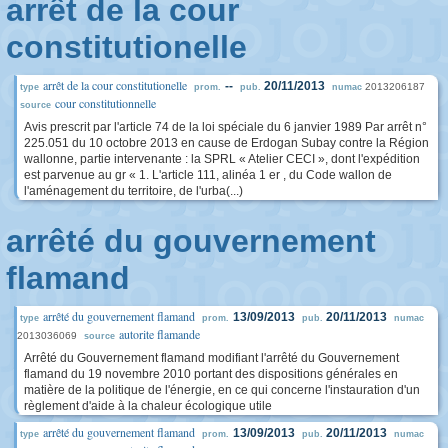
arrêt de la cour
constitutionelle
arrêt de la cour constitutionelle
--
20/11/2013
2013206187
type
prom.
pub.
numac
cour constitutionnelle
source
Avis prescrit par l'article 74 de la loi spéciale du 6 janvier 1989 Par arrêt n°
225.051 du 10 octobre 2013 en cause de Erdogan Subay contre la Région
wallonne, partie intervenante : la SPRL « Atelier CECI », dont l'expédition
est parvenue au gr « 1. L'article 111, alinéa 1 er , du Code wallon de
l'aménagement du territoire, de l'urba(...)
arrêté du gouvernement
flamand
arrêté du gouvernement flamand
13/09/2013
20/11/2013
type
prom.
pub.
numac
autorite flamande
2013036069
source
Arrêté du Gouvernement flamand modifiant l'arrêté du Gouvernement
flamand du 19 novembre 2010 portant des dispositions générales en
matière de la politique de l'énergie, en ce qui concerne l'instauration d'un
règlement d'aide à la chaleur écologique utile
arrêté du gouvernement flamand
13/09/2013
20/11/2013
type
prom.
pub.
numac