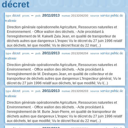
décret
décret
service public de
--
20/11/2013
2013206200
type
prom.
pub.
numac
source
wallonie
Direction générale opérationnelle Agriculture, Ressources naturelles et
Environnement. - Office wallon des déchets. - Acte procédant à
l'enregistrement de M. Kakwiti Zala Jean, en qualité de transporteur de
déchets autres que dangereux L'Inspec Vu le décret du 27 juin 1996 relatif
aux déchets, tel que modifié; Vu le décret fiscal du 22 mar(...)
décret
service public de
--
20/11/2013
2013206204
type
prom.
pub.
numac
source
wallonie
Direction générale opérationnelle Agriculture, Ressources naturelles et
Environnement. - Office wallon des déchets. - Acte procédant à
l'enregistrement de M. Deshayes Jean, en qualité de collecteur et de
transporteur de déchets autres que dangereux L'Inspecteur général, Vu le
décret du 27 juin 1996 relatif aux déchets, tel que modifié; Vu l(...)
décret
service public de
--
20/11/2013
2013206203
type
prom.
pub.
numac
source
wallonie
Direction générale opérationnelle Agriculture, Ressources naturelles et
Environnement. - Office wallon des déchets. - Acte procédant à
l'enregistrement de M. Burie Jean-Pierre, en qualité de transporteur de
déchets autres que dangereux L'Inspec Vu le décret du 27 juin 1996 relatif
aux déchets, tel que modifié; Vu le décret fiscal du 22 mar(...)