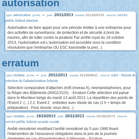
autorisation
autorisation
service
--
20/11/2013
2013000745
type
prom.
pub.
numac
source
public federal interieur
Autorisation de faire appel pour une période limitée à une entreprise pour
des activités de surveillance, de protection et de sécurité à bord de
navires, afin de lutter contre la piraterie Par arrêté royal du 18 octobre
2013, l'autorisation est L'autorisation est accordée sous la condition
résolutoire que l'entreprise OU ESC transmette la pre(...)
erratum
erratum
selor - bureau de
--
20/11/2013
2013008011
type
prom.
pub.
numac
source
selection de l'administration federale
Sélection comparative d'attachés (m/f) (niveau A), néerlandophones, pour
la Régie des Bâtiments (ANG13115). - Erratum Cette sélection est parue
dans le Moniteur belge du mardi 13 août 2013. La répartition des points de
l'Event 2 :(...) 2.2. Event 2 : entretien avec étude de cas (1 h + temps de
préparation) : Pour réussir, vous dev(...)
erratum
18/10/2013
20/11/2013
2013022573
type
prom.
pub.
numac
source
service public federal securite sociale
Arrêté ministériel modifiant l'arrêté ministériel du 5 juin 1990 fixant
l'intervention de l'assurance obligatoire dans le prix de la journée
d'entretien en cas d'hospitalisation à l'étranger. - Erratum