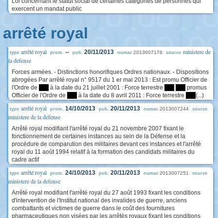
Loi concernant le statut social de certaines catégories de personnes qui
exercent un mandat public
arrêté royal
arrêté royal
ministere de
--
20/11/2013
2013007176
type
prom.
pub.
numac
source
la defense
Forces armées. - Distinctions honorifiques Ordres nationaux. - Dispositions
abrogées Par arrêté royal n° 9517 du 1 er mai 2013 : Est promu Officier de
l'Ordre de
****
à la date du 21 juillet 2001 : Force terrestre
****
****
promus
Officier de l'Ordre de
****
à la date du 8 avril 2011 : Force terrestre
****
(...)
arrêté royal
14/10/2013
20/11/2013
2013007244
type
prom.
pub.
numac
source
ministere de la defense
Arrêté royal modifiant l'arrêté royal du 21 novembre 2007 fixant le
fonctionnement de certaines instances au sein de la Défense et la
procédure de comparution des militaires devant ces instances et l'arrêté
royal du 11 août 1994 relatif à la formation des candidats militaires du
cadre actif
arrêté royal
24/10/2013
20/11/2013
2013007251
type
prom.
pub.
numac
source
ministere de la defense
Arrêté royal modifiant l'arrêté royal du 27 août 1993 fixant les conditions
d'intervention de l'Institut national des invalides de guerre, anciens
combattants et victimes de guerre dans le coût des fournitures
pharmaceutiques non visées par les arrêtés royaux fixant les conditions