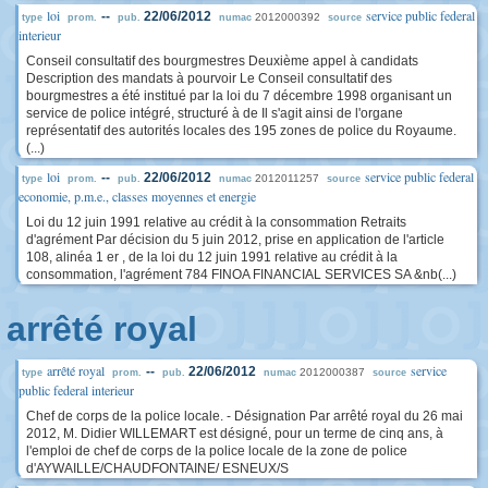
loi
service public federal
--
22/06/2012
2012000392
type
prom.
pub.
numac
source
interieur
Conseil consultatif des bourgmestres Deuxième appel à candidats
Description des mandats à pourvoir Le Conseil consultatif des
bourgmestres a été institué par la loi du 7 décembre 1998 organisant un
service de police intégré, structuré à de Il s'agit ainsi de l'organe
représentatif des autorités locales des 195 zones de police du Royaume.
(...)
loi
service public federal
--
22/06/2012
2012011257
type
prom.
pub.
numac
source
economie, p.m.e., classes moyennes et energie
Loi du 12 juin 1991 relative au crédit à la consommation Retraits
d'agrément Par décision du 5 juin 2012, prise en application de l'article
108, alinéa 1 er , de la loi du 12 juin 1991 relative au crédit à la
consommation, l'agrément 784 FINOA FINANCIAL SERVICES SA &nb(...)
arrêté royal
arrêté royal
service
--
22/06/2012
2012000387
type
prom.
pub.
numac
source
public federal interieur
Chef de corps de la police locale. - Désignation Par arrêté royal du 26 mai
2012, M. Didier WILLEMART est désigné, pour un terme de cinq ans, à
l'emploi de chef de corps de la police locale de la zone de police
d'AYWAILLE/CHAUDFONTAINE/ ESNEUX/S