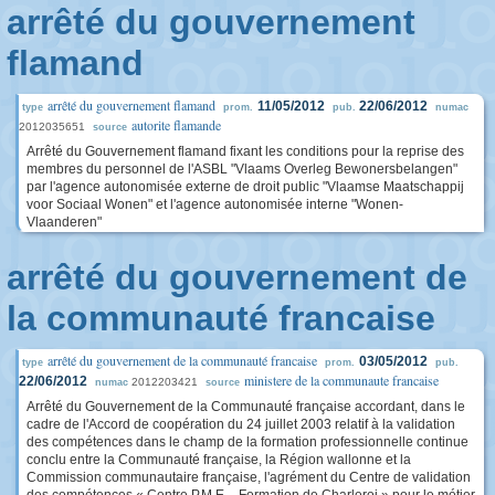
arrêté du gouvernement
flamand
arrêté du gouvernement flamand
11/05/2012
22/06/2012
type
prom.
pub.
numac
autorite flamande
2012035651
source
Arrêté du Gouvernement flamand fixant les conditions pour la reprise des
membres du personnel de l'ASBL "Vlaams Overleg Bewonersbelangen"
par l'agence autonomisée externe de droit public "Vlaamse Maatschappij
voor Sociaal Wonen" et l'agence autonomisée interne "Wonen-
Vlaanderen"
arrêté du gouvernement de
la communauté francaise
arrêté du gouvernement de la communauté francaise
03/05/2012
type
prom.
pub.
ministere de la communaute francaise
22/06/2012
2012203421
numac
source
Arrêté du Gouvernement de la Communauté française accordant, dans le
cadre de l'Accord de coopération du 24 juillet 2003 relatif à la validation
des compétences dans le champ de la formation professionnelle continue
conclu entre la Communauté française, la Région wallonne et la
Commission communautaire française, l'agrément du Centre de validation