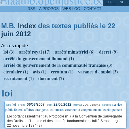
^
-
FR
NL
RSS
A PROPOS
WEB LOG
CONTACT
M.B.
Index
des textes publiés le 22
juin
2012
Accès rapide:
loi (3)
arrêté royal (17)
arrêté ministériel (6)
décret (9)
arrêté du gouvernement flamand (1)
arrêté du gouvernement de la communauté francaise (3)
circulaire (1)
avis (1)
erratum (1)
vacance d'emploi (3)
recrutement (1)
document (7)
loi
loi
service
06/03/2007
22/06/2012
2007015042
type
prom.
pub.
numac
source
public federal affaires etrangeres, commerce exterieur et cooperation au developpement
Loi portant assentiment au Protocole n° 7 à la Convention de Sauvegarde
des Droits de l'Homme et des Libertés fondamentales, fait à Strasbourg le
22 novembre 1984 (2)