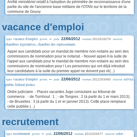
Arrêté ministériel relatif à l'adoption du périmètre de reconnaissance d'une
partie du site de l'ancienne base militaire de l'OTAN sur le territoire de la
commune de Gouvy
vacance d'emploi
vacance d'emploi
--
22/06/2012
2012018279
type
prom.
pub.
numac
source
chambres legislatives, chambre des representants
Appel aux candidats pour un mandat de membre non-notaire au sein des
commissions de nomination pour le notariat. - Nouvel appel A la suite de
l'appel aux candidats pour le mandat de membre non-notaire au sein des
commissions de nomination pour l Les personnes qui ont déjà introduit
leur candidature à la suite du premier appel ne doivent pas ré(...)
vacance d'emploi
service
--
22/06/2012
2012203493
type
prom.
pub.
numac
source
public federal justice
Ordre judiciaire. - Places vacantes Juge consulaire au tribunal de
commerce : - de Turnhout : 1 ; - de Tongres : 2 (à partir du 1 er mars 2013);
- de Bruxelles : 3 (à partir du 1 er er janvier 2013). Cette place remplace
celle publiée (...)
recrutement
recrutement
selor -
--
22/06/2012
2012203477
type
prom.
pub.
numac
source