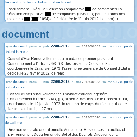
bureau de selection de l'administration federale
Recrutement. - Résultat Sélection comparative
****
de comptables La
sélection comparative
****
de comptables (niveau B) pour le Fonds des
maladies
****
(
****
11094) a été clôturée le 11 juin 2012. Le nom(...)
document
document
service public
--
22/06/2012
2012000382
type
prom.
pub.
numac
source
federal interieur
Conseil d'Etat Renouvellement du mandat du premier président
Conformément à l'article 74/3, § 3, des lois sur le Conseil d'Etat,
coordonnées le 12 janvier 1973, l'assemblée générale du Conseil d'Etat a
décidé, le 28 février 2012, de reno
document
service public
--
22/06/2012
2012000383
type
prom.
pub.
numac
source
federal interieur
Conseil d'Etat Renouvellement du mandat d'auditeur général
Conformément à l'article 74/3, § 3, alinéa 3, des lois sur le Conseil d'Etat,
coordonnées le 12 janvier 1973, la réunion de corps du rôle linguistique
français a décidé, le 27 ma
document
service public
--
22/06/2012
2012027078
type
prom.
pub.
numac
source
de wallonie
Direction générale opérationnelle Agriculture, Ressources naturelles et
Environnement Département du Sol et des Déchets Direction de la