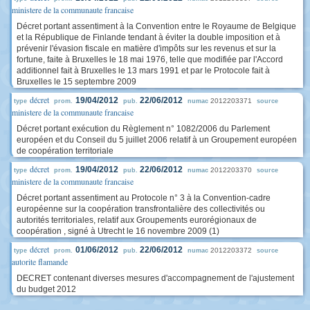
ministere de la communaute francaise
Décret portant assentiment à la Convention entre le Royaume de Belgique
et la République de Finlande tendant à éviter la double imposition et à
prévenir l'évasion fiscale en matière d'impôts sur les revenus et sur la
fortune, faite à Bruxelles le 18 mai 1976, telle que modifiée par l'Accord
additionnel fait à Bruxelles le 13 mars 1991 et par le Protocole fait à
Bruxelles le 15 septembre 2009
décret
19/04/2012
22/06/2012
2012203371
type
prom.
pub.
numac
source
ministere de la communaute francaise
Décret portant exécution du Règlement n° 1082/2006 du Parlement
européen et du Conseil du 5 juillet 2006 relatif à un Groupement européen
de coopération territoriale
décret
19/04/2012
22/06/2012
2012203370
type
prom.
pub.
numac
source
ministere de la communaute francaise
Décret portant assentiment au Protocole n° 3 à la Convention-cadre
européenne sur la coopération transfrontalière des collectivités ou
autorités territoriales, relatif aux Groupements eurorégionaux de
coopération , signé à Utrecht le 16 novembre 2009 (1)
décret
01/06/2012
22/06/2012
2012203372
type
prom.
pub.
numac
source
autorite flamande
DECRET contenant diverses mesures d'accompagnement de l'ajustement
du budget 2012