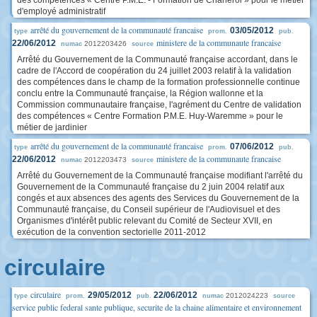
des compétences « Centre P.M.E. - Formation de Charleroi » pour le métier
d'employé administratif
arrêté du gouvernement de la communauté francaise
03/05/2012
type
prom.
pub.
ministere de la communaute francaise
22/06/2012
2012203426
numac
source
Arrêté du Gouvernement de la Communauté française accordant, dans le
cadre de l'Accord de coopération du 24 juillet 2003 relatif à la validation
des compétences dans le champ de la formation professionnelle continue
conclu entre la Communauté française, la Région wallonne et la
Commission communautaire française, l'agrément du Centre de validation
des compétences « Centre Formation P.M.E. Huy-Waremme » pour le
métier de jardinier
arrêté du gouvernement de la communauté francaise
07/06/2012
type
prom.
pub.
ministere de la communaute francaise
22/06/2012
2012203473
numac
source
Arrêté du Gouvernement de la Communauté française modifiant l'arrêté du
Gouvernement de la Communauté française du 2 juin 2004 relatif aux
congés et aux absences des agents des Services du Gouvernement de la
Communauté française, du Conseil supérieur de l'Audiovisuel et des
Organismes d'intérêt public relevant du Comité de Secteur XVII, en
exécution de la convention sectorielle 2011-2012
circulaire
circulaire
29/05/2012
22/06/2012
2012024223
type
prom.
pub.
numac
source
service public federal sante publique, securite de la chaine alimentaire et environnement