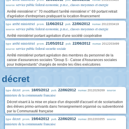
type
prom.
pub.
numac
service public federal economie, p.m.e., classes moyennes et energie
source
Arrêté ministériel n° 70 modifiant l'arrêté ministériel n° 69 portant retrait
d'agréation d'entreprises pratiquant la location-financement
arrêté ministériel
11/06/2012
22/06/2012
2012203419
type
prom.
pub.
numac
service public federal economie, p.m.e., classes moyennes et energie
source
Arrêté ministériel portant agréation d'une société coopérative
arrêté ministériel
21/05/2012
22/06/2012
2012203499
type
prom.
pub.
numac
service public federal securite sociale
source
Arrêté ministériel portant agréation des membres du personnel de la
caisse d'assurances sociales "Group S - Caisse d'Assurances sociales
pour Indépendants" chargés de rendre les rôles exécutoires
décret
décret
18/05/2012
22/06/2012
2012029269
type
prom.
pub.
numac
source
ministere de la communaute francaise
Décret visant à la mise en place d'un dispositif d'accueil et de scolarisation
des élèves primo-arrivants dans l'enseignement organisé ou subventionné
par la Communauté française
décret
19/04/2012
22/06/2012
2012203355
type
prom.
pub.
numac
source
ministere de la communaute francaise