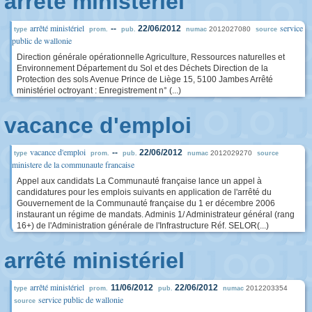
arrêté ministériel
arrêté ministériel
service
--
22/06/2012
2012027080
type
prom.
pub.
numac
source
public de wallonie
Direction générale opérationnelle Agriculture, Ressources naturelles et
Environnement Département du Sol et des Déchets Direction de la
Protection des sols Avenue Prince de Liège 15, 5100 Jambes Arrêté
ministériel octroyant : Enregistrement n° (...)
vacance d'emploi
vacance d'emploi
--
22/06/2012
2012029270
type
prom.
pub.
numac
source
ministere de la communaute francaise
Appel aux candidats La Communauté française lance un appel à
candidatures pour les emplois suivants en application de l'arrêté du
Gouvernement de la Communauté française du 1 er décembre 2006
instaurant un régime de mandats. Adminis 1/ Administrateur général (rang
16+) de l'Administration générale de l'Infrastructure Réf. SELOR(...)
arrêté ministériel
arrêté ministériel
11/06/2012
22/06/2012
2012203354
type
prom.
pub.
numac
service public de wallonie
source