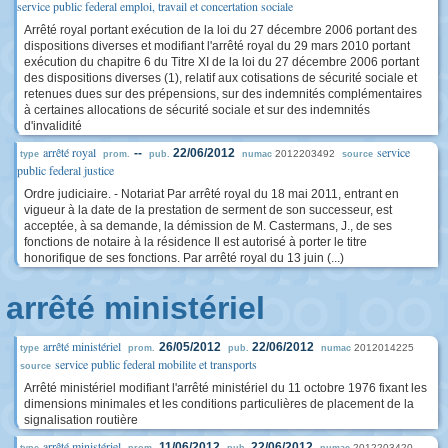
service public federal emploi, travail et concertation sociale
Arrêté royal portant exécution de la loi du 27 décembre 2006 portant des
dispositions diverses et modifiant l'arrêté royal du 29 mars 2010 portant
exécution du chapitre 6 du Titre XI de la loi du 27 décembre 2006 portant
des dispositions diverses (1), relatif aux cotisations de sécurité sociale et
retenues dues sur des prépensions, sur des indemnités complémentaires
à certaines allocations de sécurité sociale et sur des indemnités
d'invalidité
arrêté royal
service
--
22/06/2012
2012203492
type
prom.
pub.
numac
source
public federal justice
Ordre judiciaire. - Notariat Par arrêté royal du 18 mai 2011, entrant en
vigueur à la date de la prestation de serment de son successeur, est
acceptée, à sa demande, la démission de M. Castermans, J., de ses
fonctions de notaire à la résidence Il est autorisé à porter le titre
honorifique de ses fonctions. Par arrêté royal du 13 juin (...)
arrêté ministériel
arrêté ministériel
26/05/2012
22/06/2012
2012014225
type
prom.
pub.
numac
service public federal mobilite et transports
source
Arrêté ministériel modifiant l'arrêté ministériel du 11 octobre 1976 fixant les
dimensions minimales et les conditions particulières de placement de la
signalisation routière
arrêté ministériel
11/06/2012
22/06/2012
2012203420