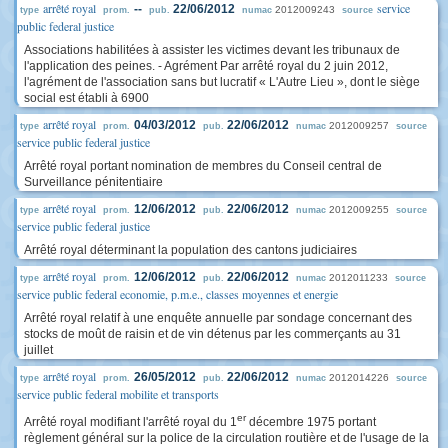
arrêté royal
service
--
22/06/2012
2012009243
type
prom.
pub.
numac
source
public federal justice
Associations habilitées à assister les victimes devant les tribunaux de
l'application des peines. - Agrément Par arrêté royal du 2 juin 2012,
l'agrément de l'association sans but lucratif « L'Autre Lieu », dont le siège
social est établi à 6900
arrêté royal
04/03/2012
22/06/2012
2012009257
type
prom.
pub.
numac
source
service public federal justice
Arrêté royal portant nomination de membres du Conseil central de
Surveillance pénitentiaire
arrêté royal
12/06/2012
22/06/2012
2012009255
type
prom.
pub.
numac
source
service public federal justice
Arrêté royal déterminant la population des cantons judiciaires
arrêté royal
12/06/2012
22/06/2012
2012011233
type
prom.
pub.
numac
source
service public federal economie, p.m.e., classes moyennes et energie
Arrêté royal relatif à une enquête annuelle par sondage concernant des
stocks de moût de raisin et de vin détenus par les commerçants au 31
juillet
arrêté royal
26/05/2012
22/06/2012
2012014226
type
prom.
pub.
numac
source
service public federal mobilite et transports
er
Arrêté royal modifiant l'arrêté royal du 1
décembre 1975 portant
règlement général sur la police de la circulation routière et de l'usage de la