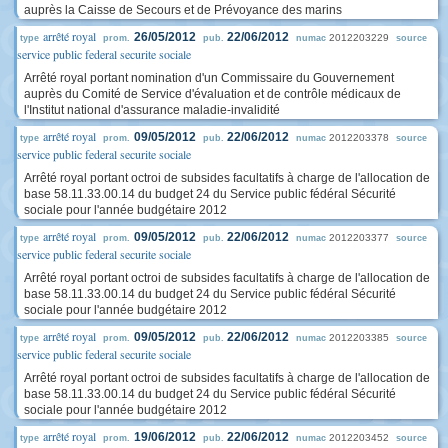
auprès la Caisse de Secours et de Prévoyance des marins
arrêté royal
26/05/2012
22/06/2012
2012203229
type
prom.
pub.
numac
source
service public federal securite sociale
Arrêté royal portant nomination d'un Commissaire du Gouvernement
auprès du Comité de Service d'évaluation et de contrôle médicaux de
l'Institut national d'assurance maladie-invalidité
arrêté royal
09/05/2012
22/06/2012
2012203378
type
prom.
pub.
numac
source
service public federal securite sociale
Arrêté royal portant octroi de subsides facultatifs à charge de l'allocation de
base 58.11.33.00.14 du budget 24 du Service public fédéral Sécurité
sociale pour l'année budgétaire 2012
arrêté royal
09/05/2012
22/06/2012
2012203377
type
prom.
pub.
numac
source
service public federal securite sociale
Arrêté royal portant octroi de subsides facultatifs à charge de l'allocation de
base 58.11.33.00.14 du budget 24 du Service public fédéral Sécurité
sociale pour l'année budgétaire 2012
arrêté royal
09/05/2012
22/06/2012
2012203385
type
prom.
pub.
numac
source
service public federal securite sociale
Arrêté royal portant octroi de subsides facultatifs à charge de l'allocation de
base 58.11.33.00.14 du budget 24 du Service public fédéral Sécurité
sociale pour l'année budgétaire 2012
arrêté royal
19/06/2012
22/06/2012
2012203452
type
prom.
pub.
numac
source