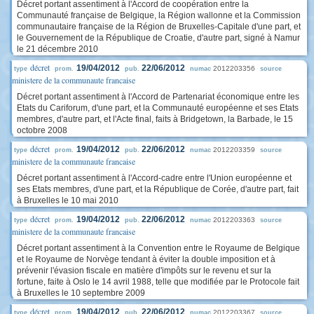
Décret portant assentiment à l'Accord de coopération entre la
Communauté française de Belgique, la Région wallonne et la Commission
communautaire française de la Région de Bruxelles-Capitale d'une part, et
le Gouvernement de la République de Croatie, d'autre part, signé à Namur
le 21 décembre 2010
décret
19/04/2012
22/06/2012
2012203356
type
prom.
pub.
numac
source
ministere de la communaute francaise
Décret portant assentiment à l'Accord de Partenariat économique entre les
Etats du Cariforum, d'une part, et la Communauté européenne et ses Etats
membres, d'autre part, et l'Acte final, faits à Bridgetown, la Barbade, le 15
octobre 2008
décret
19/04/2012
22/06/2012
2012203359
type
prom.
pub.
numac
source
ministere de la communaute francaise
Décret portant assentiment à l'Accord-cadre entre l'Union européenne et
ses Etats membres, d'une part, et la République de Corée, d'autre part, fait
à Bruxelles le 10 mai 2010
décret
19/04/2012
22/06/2012
2012203363
type
prom.
pub.
numac
source
ministere de la communaute francaise
Décret portant assentiment à la Convention entre le Royaume de Belgique
et le Royaume de Norvège tendant à éviter la double imposition et à
prévenir l'évasion fiscale en matière d'impôts sur le revenu et sur la
fortune, faite à Oslo le 14 avril 1988, telle que modifiée par le Protocole fait
à Bruxelles le 10 septembre 2009
décret
19/04/2012
22/06/2012
2012203367
type
prom.
pub.
numac
source