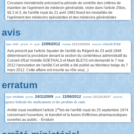
Circulaire ministérielle précisant la période de contrôle des critères de
maintien de l'agrément de médecin généraliste, visée dans l'article 25bis,
§§ 2 et 3, de l'arrêté royal du 21 avril 1983 fixant les modalités de
l'agrément des médecins spécialistes et des médecins généralistes
avis
avis
conseil d'etat
--
22/06/2012
2012203404
type
prom.
pub.
numac
source
Avis prescrit par l'article 3quater de l'arrêté du Régent du 23 août 1948
déterminant la procédure devant la section du contentieux administratif du
Conseil d'Eat Violette GOETHALS et Mark BLEYS ont demandé le 7 mai
2012 l'annulation de l'arrêté Cet arrêté a été publié au Moniteur belge du 7
mars 2012. Cette affaire est inscrite au rôle sou(...)
erratum
erratum
24/11/2009
22/06/2012
2012018257
type
prom.
pub.
numac
source
agence federale des medicaments et des produits de sante
er
Arrêté royal modifiant l'article 1
bis de l'arrêté royal du 25 septembre 1974
concernant l'ouverture, le transfert et la fusion d'officines pharmaceutiques
ouvertes au public. - Erratum