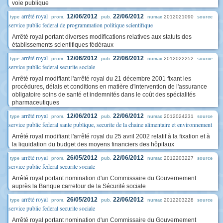
voie publique
arrêté royal
12/06/2012
22/06/2012
2012021090
type
prom.
pub.
numac
source
service public federal de programmation politique scientifique
Arrêté royal portant diverses modifications relatives aux statuts des
établissements scientifiques fédéraux
arrêté royal
12/06/2012
22/06/2012
2012022252
type
prom.
pub.
numac
source
service public federal securite sociale
Arrêté royal modifiant l'arrêté royal du 21 décembre 2001 fixant les
procédures, délais et conditions en matière d'intervention de l'assurance
obligatoire soins de santé et indemnités dans le coût des spécialités
pharmaceutiques
arrêté royal
12/06/2012
22/06/2012
2012024231
type
prom.
pub.
numac
source
service public federal sante publique, securite de la chaine alimentaire et environnement
Arrêté royal modifiant l'arrêté royal du 25 avril 2002 relatif à la fixation et à
la liquidation du budget des moyens financiers des hôpitaux
arrêté royal
26/05/2012
22/06/2012
2012203227
type
prom.
pub.
numac
source
service public federal securite sociale
Arrêté royal portant nomination d'un Commissaire du Gouvernement
auprès la Banque carrefour de la Sécurité sociale
arrêté royal
26/05/2012
22/06/2012
2012203228
type
prom.
pub.
numac
source
service public federal securite sociale
Arrêté royal portant nomination d'un Commissaire du Gouvernement