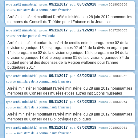
arrêté ministériel
09/11/2017
08/02/2018
2018030259
type
prom.
pub.
numac
ministere de la communaute francaise
source
Arrêté ministériel modifiant l'arrêté ministériel du 28 juin 2012 nommant les
membres du Conseil du Théâtre pour l'Enfance et la Jeunesse
arrêté ministériel
09/11/2017
22/12/2017
2017206665
type
prom.
pub.
numac
service public de wallonie
source
Arrêté ministériel portant transfert de crédits entre le programme 02 de la
division organique 13, les programmes 02 et 11 de la division organique
14, le programme 02 de la division organique 15, le programme 04 de la
division organique 18 et le programme 01 de la division organique 34 du
budget général des dépenses de la Région wallonne pour l'année
budgétaire 2017
arrêté ministériel
09/11/2017
08/02/2018
2018030262
type
prom.
pub.
numac
ministere de la communaute francaise
source
Arrêté ministériel modifiant l'arrêté ministériel du 28 juin 2012 nommant les
membres du Conseil des musées et des autres institutions muséales
arrêté ministériel
09/11/2017
08/02/2018
2018030264
type
prom.
pub.
numac
ministere de la communaute francaise
source
Arrêté ministériel modifiant l'arrêté ministériel du 28 juin 2012 nommant les
membres du Conseil des Bibliothèques publiques
arrêté ministériel
09/11/2017
08/02/2018
2018030261
type
prom.
pub.
numac
ministere de la communaute francaise
source