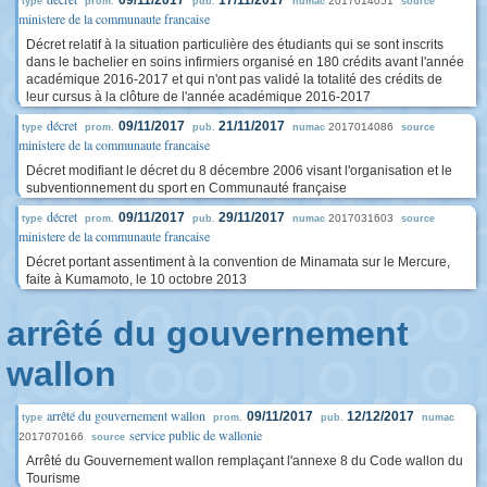
09/11/2017
17/11/2017
2017014051
type
prom.
pub.
numac
source
ministere de la communaute francaise
Décret relatif à la situation particulière des étudiants qui se sont inscrits
dans le bachelier en soins infirmiers organisé en 180 crédits avant l'année
académique 2016-2017 et qui n'ont pas validé la totalité des crédits de
leur cursus à la clôture de l'année académique 2016-2017
décret
09/11/2017
21/11/2017
2017014086
type
prom.
pub.
numac
source
ministere de la communaute francaise
Décret modifiant le décret du 8 décembre 2006 visant l'organisation et le
subventionnement du sport en Communauté française
décret
09/11/2017
29/11/2017
2017031603
type
prom.
pub.
numac
source
ministere de la communaute francaise
Décret portant assentiment à la convention de Minamata sur le Mercure,
faite à Kumamoto, le 10 octobre 2013
arrêté du gouvernement
wallon
arrêté du gouvernement wallon
09/11/2017
12/12/2017
type
prom.
pub.
numac
service public de wallonie
2017070166
source
Arrêté du Gouvernement wallon remplaçant l'annexe 8 du Code wallon du
Tourisme