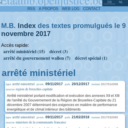
^
-
FR
NL
RSS
A PROPOS
WEB LOG
CONTACT
M.B.
Index
des textes promulgués le 9
novembre
2017
Accès rapide:
arrêté ministériel (15)
décret (3)
arrêté du gouvernement wallon (7)
décret spécial (1)
arrêté ministériel
arrêté ministériel
09/11/2017
20/12/2017
2017014308
type
prom.
pub.
numac
region de bruxelles-capitale
source
Arrêté ministériel portant modification et exécution des annexes XII et XIII
de l'arrêté du Gouvernement de la Région de Bruxelles-Capitale du 21
décembre 2007 déterminant des exigences en matière de performance
énergétique et de climat intérieur des bâtiments
arrêté ministériel
09/11/2017
21/02/2018
2017032060
type
prom.
pub.
numac
ministere de la communaute francaise
source