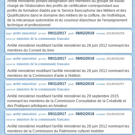
Arrêté ministériel portant désignation des membres du groupe de travail
chargé de l'élaboration des profils de certification correspondant aux
profils de formation établis par le Service francophone des Métiers et des
Qualifications dans le domaine des métiers de la coiffure, de l'esthétique,
de la mécanique automobile et du couvreur-étancheur de l'enseignement
technique et professionnel
arrêté ministériel
09/11/2017
08/02/2018
2018030256
type
prom.
pub.
numac
ministere de la communaute francaise
source
Arrêté ministériel modifiant l'arrêté ministériel du 28 juin 2012 nommant les
membres du Conseil du livre
arrêté ministériel
09/11/2017
08/02/2018
2018030260
type
prom.
pub.
numac
ministere de la communaute francaise
source
Arrêté ministériel modifiant l'arrêté ministériel du 28 juin 2012 nommant les
membres de la Commission d'aide à l'édition
arrêté ministériel
09/11/2017
08/02/2018
2018030257
type
prom.
pub.
numac
ministere de la communaute francaise
source
Arrêté ministériel modifiant l'arrêté ministériel du 29 septembre 2015
nommant les membres de la Commission Consultative de la Créativité et
des Pratiques artistiques en Amateur
arrêté ministériel
09/11/2017
08/02/2018
2018030258
type
prom.
pub.
numac
ministere de la communaute francaise
source
Arrêté ministériel modifiant l'arrêté ministériel du 28 juin 2012 nommant les
membres de la Commission du Patrimoine culturel mobilier