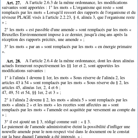
Art. 27.
A l'article 2.6.3 de la même ordonnance, les modifications
suivantes sont apportées : 1° les mots « L'organisme qui reste » sont
remplacés par les mots « Lorsqu'il ressort des rapports de l'organisme et du
réviseur PLAGE visés à l'article 2.2.23, § 4, alinéa 3, que l'organisme reste
» ;
2° les mots « est passible d'une amende » sont remplacés par les mots «
Bruxelles Environnement impose à ce dernier, jusqu'à cinq ans après la
réception des rapports précités, une amende » ;
3° les mots « par an » sont remplacés par les mots « en énergie primaire
».
Art. 28.
A l'article 2.6.4 de la même ordonnance, dont les deux alinéas
actuels formeront respectivement les §§ 1er et 2, sont apportées les
modifications suivantes :
1° à l'alinéa 1 devenu § 1er, les mots « Sous réserve de l'alinéa 2, les
articles 43 à 54 » sont remplacés par les mots « Sous réserve du § 2, les
articles 45, alinéas 1er, 2, 4 et 6 ;
47, 49, 51 et 54, §§ 1er, 2 et 3 » ;
2° à l'alinéa 2 devenu § 2, les mots « alinéa 5 » sont remplacés par les
mots « alinéa 2 » et les mots « les recettes sont affectées au » sont
remplacés par les mots « l'amende est acquittée par versement au compte du
» ;
3° il est ajouté un § 3, rédigé comme suit : « § 3.
Le paiement de l'amende administrative éteint la possibilité d'infliger une
nouvelle amende pour le non-respect visé dans le document ou le constat
sur la base duquel l'amende a été imposée. » ;