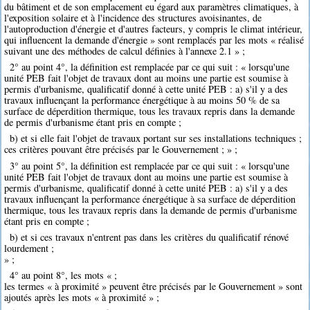
du bâtiment et de son emplacement eu égard aux paramètres climatiques, à
l'exposition solaire et à l'incidence des structures avoisinantes, de
l'autoproduction d'énergie et d'autres facteurs, y compris le climat intérieur,
qui influencent la demande d'énergie » sont remplacés par les mots « réalisé
suivant une des méthodes de calcul définies à l'annexe 2.1 » ;
2° au point 4°, la définition est remplacée par ce qui suit : « lorsqu'une
unité PEB fait l'objet de travaux dont au moins une partie est soumise à
permis d'urbanisme, qualificatif donné à cette unité PEB : a) s'il y a des
travaux influençant la performance énergétique à au moins 50 % de sa
surface de déperdition thermique, tous les travaux repris dans la demande
de permis d'urbanisme étant pris en compte ;
b) et si elle fait l'objet de travaux portant sur ses installations techniques ;
ces critères pouvant être précisés par le Gouvernement ; » ;
3° au point 5°, la définition est remplacée par ce qui suit : « lorsqu'une
unité PEB fait l'objet de travaux dont au moins une partie est soumise à
permis d'urbanisme, qualificatif donné à cette unité PEB : a) s'il y a des
travaux influençant la performance énergétique à sa surface de déperdition
thermique, tous les travaux repris dans la demande de permis d'urbanisme
étant pris en compte ;
b) et si ces travaux n'entrent pas dans les critères du qualificatif rénové
lourdement ;
» ;
4° au point 8°, les mots « ;
les termes « à proximité » peuvent être précisés par le Gouvernement » sont
ajoutés après les mots « à proximité » ;