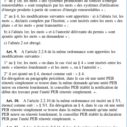
1° au § 1er, les mots « des systèmes producteurs de sources d'énergie
renouvelables » sont remplacés par les mots « des systèmes d'utilisation
d'énergie produite à partir de sources d'énergie renouvelables » ;
2° au § 4, les modifications suivantes sont apportées : a) à l'alinéa 1er, les
mots «, déclarés complets par l'Institut, » sont insérés entre les mots « des
plans » et les mots « pour transmettre » ;
b) à l'alinéa 1er, les mots « et à l'autorité délivrante du permis » sont
ajoutés après les mots « au demandeur » ;
c) l'alinéa 2 est abrogé.
Art. 9.
A l'article 2.2.8 de la même ordonnance sont apportées les
modifications suivantes :
1° au § 1er, les mots « ou dans le cas visé au § 4 » sont insérés entre les
mots « rénovées lourdement » et les mots «, ou à l'autorité » ;
2° il est ajouté un § 4, énoncé comme suit : « § 4.
En dérogation au paragraphe précédent, dans le cas où une unité PEB
rénovée simplement se trouve dans la même demande qu'une unité PEB
neuve ou rénovée lourdement, le conseiller PEB établit la notification de
début des travaux pour l'unité PEB rénovée simplement. ».
Art. 10.
A l'article 2.2.10 de la même ordonnance est inséré un § 5/1,
énoncé comme suit : « § 5/1. En dérogation au § 4, dans le cas où une unité
PEB rénovée simplement se trouve dans la même demande qu'une unité
PEB neuve ou rénovée lourdement, le conseiller PEB établit la déclaration
PEB pour l'unité PEB rénovée simplement. ».