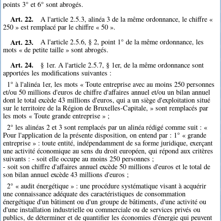
points 3° et 6° sont abrogés.
Art. 22.
A l'article 2.5.3, alinéa 3 de la même ordonnance, le chiffre «
250 » est remplacé par le chiffre « 50 ».
Art. 23.
A l'article 2.5.6, § 2, point 1° de la même ordonnance, les
mots « de petite taille » sont abrogés.
Art. 24.
§ 1er. A l'article 2.5.7, § 1er, de la même ordonnance sont
apportées les modifications suivantes :
1° à l'alinéa 1er, les mots « Toute entreprise avec au moins 250 personnes
et/ou 50 millions d'euros de chiffre d'affaires annuel et/ou un bilan annuel
dont le total excède 43 millions d'euros, qui a un siège d'exploitation situé
sur le territoire de la Région de Bruxelles-Capitale, » sont remplacés par
les mots « Toute grande entreprise » ;
2° les alinéas 2 et 3 sont remplacés par un alinéa rédigé comme suit : «
Pour l'application de la présente disposition, on entend par : 1° « grande
entreprise » : toute entité, indépendamment de sa forme juridique, exerçant
une activité économique au sens du droit européen, qui répond aux critères
suivants : - soit elle occupe au moins 250 personnes ;
- soit son chiffre d'affaires annuel excède 50 millions d'euros et le total de
son bilan annuel excède 43 millions d'euros ;
2° « audit énergétique » : une procédure systématique visant à acquérir
une connaissance adéquate des caractéristiques de consommation
énergétique d'un bâtiment ou d'un groupe de bâtiments, d'une activité ou
d'une installation industrielle ou commerciale ou de services privés ou
publics, de déterminer et de quantifier les économies d'énergie qui peuvent