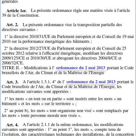
générales
Article 1er.
La présente ordonnance règle une matière visée à l'article
39 de la Constitution.
Art. 2.
La présente ordonnance vise la transposition partielle des
directives suivantes :
1° la directive 2010/31/UE du Parlement européen et du Conseil du 19 mai
2010 sur la performance énergétique des bâtiments ;
2° la directive 2012/27/UE du Parlement européen et du Conseil du 25
octobre 2012 relative à l'efficacité énergétique, modifiant les directives
2009/125/CE et 2010/30/UE et abrogeant les directives 2004/8/CE et
2006/32/CE.
ordonnance du 2 mai 2013
TITRE II. - Modifications à l'
portant le Code
bruxellois de l'Air, du Climat et de la Maîtrise de l'Energie
Art. 3.
ordonnance du 2 mai 2013
A l'article 1.3.1, 4° de l'
portant le
Code bruxellois de l'Air, du Climat et de la Maîtrise de l'Energie, les
modifications suivantes sont apportées :
1° les mots « en tout ou en partie » sont insérés entre les mots « un
bâtiment » et les mots « sur le territoire » ;
2° au point b), les mots « tout organisme non visé » sont remplacés par
les mots « toute personne morale non visée ».
Art. 4.
A l'article 2.1.1 de la même ordonnance, les modifications
suivantes sont apportées : 1° au point 1°, les mots «, compte tenu de
l'isolation, des caractéristiques techniques des installations, de la conception