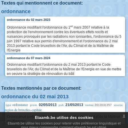
Textes qui mentionnent ce document:
ordonnance
ordonnance du 02 mars 2023
er
Ordonnance modifiant l'ordonnance du 1
mars 2007 relative à la
protection de l'environnement contre les éventuels effets nocifs et
nuisances provoqués par les radiations non ionisantes, l'ordonnance du 5
juin 1997 relative aux permis d'environnement et l'ordonnance du 2 mai
2013 portant le Code bruxellois de l'Air, du Climat et de la Maîtrise de
l'Energie
ordonnance du 07 mars 2024
Ordonnance modifiant l'ordonnance du 2 mai 2013 portant le Code
bruxellois de l'Air, du Climat et de la Maîtrise de l'Energie en vue de mettre
en oeuvre la stratégie de rénovation du bâti
Textes mentionnés par ce document:
ordonnance du 02 mai 2013
ordonnance
02/05/2013
21/05/2013
2013031357
type
prom.
pub.
numac
source
region de bruxelles-capitale
x
Ordonnance portant le Code bruxellois de l'Air, du Climat et de la Maîtrise
Etaamb.be utilise des cookies
de l'Energie
Etaamb.be utilise les cookies pour retenir votre préférence linguistique et
pour mieux comprendre comment etaamb.be est utilisé.