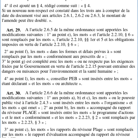
4° il est ajouté un § 4, rédigé comme suit : « § 4.
Si un nouveau non-respect est constaté dans les trois ans à compter de la
date du document visé aux articles 2.6.1, 2.6.2 ou 2.6.3, le montant de
l'amende peut être doublé. ».
Art. 29.
A l'article 2.6.5 de la même ordonnance sont apportées les
modifications suivantes : 1° au point e), les mots « et l'article 2.2.10, § 6 »
sont remplacés par les mots «, l'article 2.2.10, §§ 1er et 5 et les obligations
imposées en vertu de l'article 2.2.10, § 6 » ;
2° au point f), les mots « dans les formes et délais prévus à » sont
remplacés par les mots « conformément aux prescrits de » ;
3° le point g) est complété avec les mots « ou ne respecte pas les exigences
fixées par le Gouvernement en vertu de l'article 2.2.15 pouvant entraîner des
dangers ou nuisances pour l'environnement et la santé humaine » ;
4° au point l), les mots «, conseiller PEB » sont insérés entre les mots «
étant déclarant » et les mots « ou architecte ».
Art. 30.
A l'article 2.6.6 de la même ordonnance sont apportées les
modifications suivantes : 1° aux points a), b) et c), les mots « ou le pouvoir
public visé à l'article 2.4.3 » sont insérés entre les mots « l'organisme » et
les mots « qui omet » ; 2° au point b), les mots « accompagné du rapport
du réviseur PLAGE » sont insérés entre les mots « le programme d'actions
» et le mot « conformément » et les mots « 2.2.23, § 2 » sont remplacés par
les mots « 2.2.23, § 3 » ;
3° au point c), les mots « les rapports du réviseur Plage » sont remplacés
par les mots « le rapport d'évaluation accompagné du rapport du réviseur