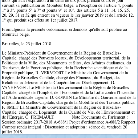
mois qui suit l'expiration d'un délai de dix jours prenant cours le jour
suivant sa publication au Moniteur belge, à l'exception de l'article 4, points
1° à 3°, points 5° à 7° et points 9° et 10°, des articles 5 à 11, 14, 15, 25,
26, 29, 31 et 32 qui entrent en vigueur le 1er janvier 2019 et de l'article 12,
1° qui produit ses effets au 1er juillet 2017.
Promulguons la présente ordonnance, ordonnons qu'elle soit publiée au
Moniteur belge.
Bruxelles, le 23 juillet 2018.
Le Ministre-Président du Gouvernement de la Région de Bruxelles-
Capitale, chargé des Pouvoirs locaux, du Développement territorial, de la
Politique de la Ville, des Monuments et Sites, des Affaires étudiantes, du
Tourisme, de la Fonction publique, de la Recherche scientifique et de la
Propreté publique, R. VERVOORT Le Ministre du Gouvernement de la
Région de Bruxelles-Capitale, chargé des Finances, du Budget, des
Relations extérieures et de la Coopération au Développement, G.
VANHENGEL Le Ministre du Gouvernement de la Région de Bruxelles-
Capitale, chargé de l'Emploi, de l'Economie et de la Lutte contre l'Incendie
et l'Aide médicale urgente, D. GOSUIN Le Ministre du Gouvernement de la
Région de Bruxelles-Capitale, chargé de la Mobilité et des Travaux publics,
P. SMET La Ministre du Gouvernement de la Région de Bruxelles-
Capitale, chargée du Logement, de la Qualité de Vie, de l'Environnement et
de l'Energie, C. FREMAULT _______ Note Documents du Parlement :
Session ordinaire 2017-2018 A-688/1 Projet d'ordonnance A-688/2 Rapport
Compte rendu intégral : Discussion et adoption : séance du vendredi 20
juillet 2018.