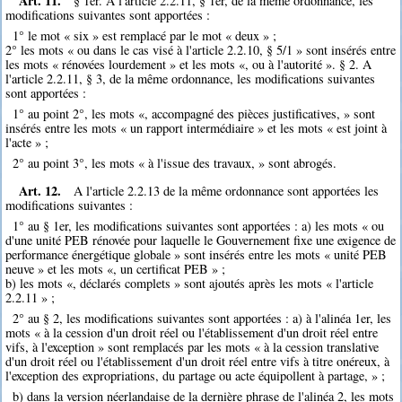
Art. 11.
§ 1er. A l'article 2.2.11, § 1er, de la même ordonnance, les
modifications suivantes sont apportées :
1° le mot « six » est remplacé par le mot « deux » ;
2° les mots « ou dans le cas visé à l'article 2.2.10, § 5/1 » sont insérés entre
les mots « rénovées lourdement » et les mots «, ou à l'autorité ». § 2. A
l'article 2.2.11, § 3, de la même ordonnance, les modifications suivantes
sont apportées :
1° au point 2°, les mots «, accompagné des pièces justificatives, » sont
insérés entre les mots « un rapport intermédiaire » et les mots « est joint à
l'acte » ;
2° au point 3°, les mots « à l'issue des travaux, » sont abrogés.
Art. 12.
A l'article 2.2.13 de la même ordonnance sont apportées les
modifications suivantes :
1° au § 1er, les modifications suivantes sont apportées : a) les mots « ou
d'une unité PEB rénovée pour laquelle le Gouvernement fixe une exigence de
performance énergétique globale » sont insérés entre les mots « unité PEB
neuve » et les mots «, un certificat PEB » ;
b) les mots «, déclarés complets » sont ajoutés après les mots « l'article
2.2.11 » ;
2° au § 2, les modifications suivantes sont apportées : a) à l'alinéa 1er, les
mots « à la cession d'un droit réel ou l'établissement d'un droit réel entre
vifs, à l'exception » sont remplacés par les mots « à la cession translative
d'un droit réel ou l'établissement d'un droit réel entre vifs à titre onéreux, à
l'exception des expropriations, du partage ou acte équipollent à partage, » ;
b) dans la version néerlandaise de la dernière phrase de l'alinéa 2, les mots