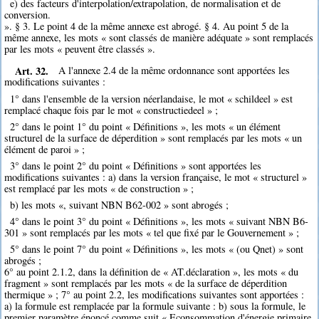
e) des facteurs d'interpolation/extrapolation, de normalisation et de
conversion.
». § 3. Le point 4 de la même annexe est abrogé. § 4. Au point 5 de la
même annexe, les mots « sont classés de manière adéquate » sont remplacés
par les mots « peuvent être classés ».
Art. 32.
A l'annexe 2.4 de la même ordonnance sont apportées les
modifications suivantes :
1° dans l'ensemble de la version néerlandaise, le mot « schildeel » est
remplacé chaque fois par le mot « constructiedeel » ;
2° dans le point 1° du point « Définitions », les mots « un élément
structurel de la surface de déperdition » sont remplacés par les mots « un
élément de paroi » ;
3° dans le point 2° du point « Définitions » sont apportées les
modifications suivantes : a) dans la version française, le mot « structurel »
est remplacé par les mots « de construction » ;
b) les mots «, suivant NBN B62-002 » sont abrogés ;
4° dans le point 3° du point « Définitions », les mots « suivant NBN B6-
301 » sont remplacés par les mots « tel que fixé par le Gouvernement » ;
5° dans le point 7° du point « Définitions », les mots « (ou Qnet) » sont
abrogés ;
6° au point 2.1.2, dans la définition de « AT.déclaration », les mots « du
fragment » sont remplacés par les mots « de la surface de déperdition
thermique » ; 7° au point 2.2, les modifications suivantes sont apportées :
a) la formule est remplacée par la formule suivante : b) sous la formule, le
premier paramètre énoncé comme suit « Econsommation d'énergie primaire