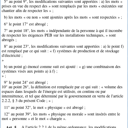
5° au point 9°, les modifications suivantes sont apportées : a) les mots «
prises en vue du respect des » sont remplacés par les mots « exécutées sur
chantier afin de respecter les » ;
b) les mots « ou non » sont ajoutées après les mots « sont respectées » ;
6° le point 17° est abrogé ;
7° au point 18°, les mots « indépendante de la personne à qui il incombe
de respecter les exigences PEB sur les installations techniques, » sont
abrogés ;
8° au point 23°, les modifications suivantes sont apportées : a) le point f)
est remplacé par ce qui suit : « f) systèmes de production et de stockage
d'électricité ;
»
b) un point g) énoncé comme suit est ajouté : « g) une combinaison des
systèmes visés aux points a) à f) ;
» ;
9° le point 24° est abrogé ;
10° au point 26°, la définition est remplacée par ce qui suit : « volume des
espaces dans lesquels de l'énergie est utilisée, en continu ou par
intermittence, et tel que déterminé par le gouvernement en vertu de l'article
2.2.2, § 3 du présent Code ; » ;
11° au point 32°, le mot « physique » est abrogé ;
12° au point 39°, les mots « physique ou morale » sont insérés entre le
mot « personne » et le mot « chargée ».
Art. 5.
A l'article 2.2.1 de la même ordonnance, les modifications