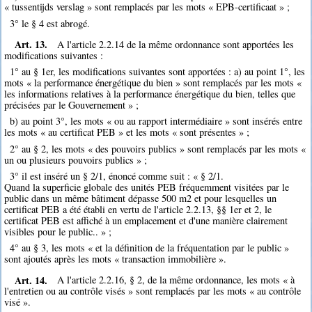
« tussentijds verslag » sont remplacés par les mots « EPB-certificaat » ;
3° le § 4 est abrogé.
Art. 13.
A l'article 2.2.14 de la même ordonnance sont apportées les
modifications suivantes :
1° au § 1er, les modifications suivantes sont apportées : a) au point 1°, les
mots « la performance énergétique du bien » sont remplacés par les mots «
les informations relatives à la performance énergétique du bien, telles que
précisées par le Gouvernement » ;
b) au point 3°, les mots « ou au rapport intermédiaire » sont insérés entre
les mots « au certificat PEB » et les mots « sont présentes » ;
2° au § 2, les mots « des pouvoirs publics » sont remplacés par les mots «
un ou plusieurs pouvoirs publics » ;
3° il est inséré un § 2/1, énoncé comme suit : « § 2/1.
Quand la superficie globale des unités PEB fréquemment visitées par le
public dans un même bâtiment dépasse 500 m2 et pour lesquelles un
certificat PEB a été établi en vertu de l'article 2.2.13, §§ 1er et 2, le
certificat PEB est affiché à un emplacement et d'une manière clairement
visibles pour le public.. » ;
4° au § 3, les mots « et la définition de la fréquentation par le public »
sont ajoutés après les mots « transaction immobilière ».
Art. 14.
A l'article 2.2.16, § 2, de la même ordonnance, les mots « à
l'entretien ou au contrôle visés » sont remplacés par les mots « au contrôle
visé ».