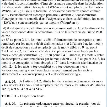
» devient « Econsommation d'énergie primaire annuelle dans la déclaration
» et dans sa définition, les mots « kWh/an » sont remplacés par les mots «
kWh/m².an » ; c) sous la formule, le deuxième paramètre énoncé comme
suit « Econsommation d'énergie primaire » devient « Econsommation
d'énergie primaire annuelle dans l'exigence » et dans sa définition, les mots
« kWh/an » sont remplacés par les mots « kWh/m².an » ;
d) il est ajouté une définition, énoncée comme suit : « A déclaration est la
valeur mentionnée dans la déclaration PEB de la superficie de l'unité PEB
en m2.
» ; 8° au point 2.4.1, les mots « débit d'alimentation de conception » sont
remplacés par les mots « débit d'alimentation » et à l'alinéa 1er, les mots «
débit de conception » sont remplacés par le mot « débit » ; 9° au point
2.4.1, alinéa 2, les mots « débit de conception » sont remplacés par les
mots « débit de ventilation » ; 10° au point 2.4.1, alinéa 6, les mots « débit
de conception » sont remplacés par le mot « débit » ; 11° au point 2.4.2, les
mots « de conception » sont abrogés ; 12° dans la version néerlandaise du
point 2.4.2, les mots « toevoerdebiet », « toevoeropening » et «
toevoervoorziening » sont remplacés respectivement par les mots «
afvoerdebiet », « afvoeropening » et « afvoervoorziening ».
Art. 33.
A l'article 3.4.2, alinéa 1er, de la même ordonnance, les mots
« les articles 43 à 54 » sont remplacés par les mots « les articles 45, alinéas
1er, 2, 4 et 6 ; 47 et 49 à 54 ».
TITRE III. - Disposition finale
Art. 34.
La présente ordonnance entre en vigueur le premier jour du