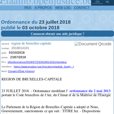
^
-
FR
NL
RSS
A PROPOS
WEB LOG
CONTACT
Ordonnance du
23
juillet
2018
publié le
03
octobre
2018
Comment obtenir une aide juridique ?
region de bruxelles-capitale
source
2018014101
numac
03/10/2018
pub.
23/07/2018
prom.
ELI
eli/ordonnance/2018/07/23/2018014101/moniteur
moniteur
https://www.ejustice.just.fgov.be/cgi/article_body(...)
liens
Conseil d'État (chrono)
REGION DE BRUXELLES-CAPITALE
ordonnance du 2 mai 2013
23 JUILLET 2018. - Ordonnance modifiant l'
portant le Code bruxellois de l'Air, du Climat et de la Maîtrise de l'Energie
Le Parlement de la Région de Bruxelles-Capitale a adopté et Nous,
Gouvernement, sanctionnons ce qui suit : TITRE Ier. - Dispositions