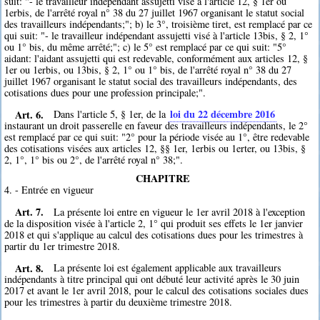
suit: "- le travailleur indépendant assujetti visé à l'article 12, § 1er ou
1erbis, de l'arrêté royal n° 38 du 27 juillet 1967 organisant le statut social
des travailleurs indépendants;"; b) le 3°, troisième tiret, est remplacé par ce
qui suit: "- le travailleur indépendant assujetti visé à l'article 13bis, § 2, 1°
ou 1° bis, du même arrêté;"; c) le 5° est remplacé par ce qui suit: "5°
aidant: l'aidant assujetti qui est redevable, conformément aux articles 12, §
1er ou 1erbis, ou 13bis, § 2, 1° ou 1° bis, de l'arrêté royal n° 38 du 27
juillet 1967 organisant le statut social des travailleurs indépendants, des
cotisations dues pour une profession principale;".
Art. 6.
loi du 22 décembre 2016
Dans l'article 5, § 1er, de la
instaurant un droit passerelle en faveur des travailleurs indépendants, le 2°
est remplacé par ce qui suit: "2° pour la période visée au 1°, être redevable
des cotisations visées aux articles 12, §§ 1er, 1erbis ou 1erter, ou 13bis, §
2, 1°, 1° bis ou 2°, de l'arrêté royal n° 38;".
CHAPITRE
4. - Entrée en vigueur
Art. 7.
La présente loi entre en vigueur le 1er avril 2018 à l'exception
de la disposition visée à l'article 2, 1° qui produit ses effets le 1er janvier
2018 et qui s'applique au calcul des cotisations dues pour les trimestres à
partir du 1er trimestre 2018.
Art. 8.
La présente loi est également applicable aux travailleurs
indépendants à titre principal qui ont débuté leur activité après le 30 juin
2017 et avant le 1er avril 2018, pour le calcul des cotisations sociales dues
pour les trimestres à partir du deuxième trimestre 2018.