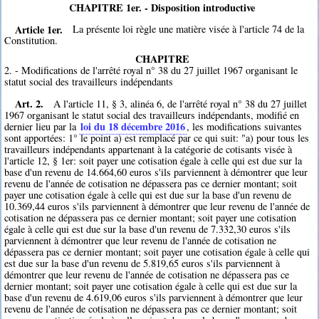
CHAPITRE 1er. - Disposition introductive
Article 1er.
La présente loi règle une matière visée à l'article 74 de la
Constitution.
CHAPITRE
2. - Modifications de l'arrêté royal n° 38 du 27 juillet 1967 organisant le
statut social des travailleurs indépendants
Art. 2.
A l'article 11, § 3, alinéa 6, de l'arrêté royal n° 38 du 27 juillet
1967 organisant le statut social des travailleurs indépendants, modifié en
loi du 18 décembre 2016
dernier lieu par la
, les modifications suivantes
sont apportées: 1° le point a) est remplacé par ce qui suit: "a) pour tous les
travailleurs indépendants appartenant à la catégorie de cotisants visée à
l'article 12, § 1er: soit payer une cotisation égale à celle qui est due sur la
base d'un revenu de 14.664,60 euros s'ils parviennent à démontrer que leur
revenu de l'année de cotisation ne dépassera pas ce dernier montant; soit
payer une cotisation égale à celle qui est due sur la base d'un revenu de
10.369,44 euros s'ils parviennent à démontrer que leur revenu de l'année de
cotisation ne dépassera pas ce dernier montant; soit payer une cotisation
égale à celle qui est due sur la base d'un revenu de 7.332,30 euros s'ils
parviennent à démontrer que leur revenu de l'année de cotisation ne
dépassera pas ce dernier montant; soit payer une cotisation égale à celle qui
est due sur la base d'un revenu de 5.819,65 euros s'ils parviennent à
démontrer que leur revenu de l'année de cotisation ne dépassera pas ce
dernier montant; soit payer une cotisation égale à celle qui est due sur la
base d'un revenu de 4.619,06 euros s'ils parviennent à démontrer que leur
revenu de l'année de cotisation ne dépassera pas ce dernier montant; soit