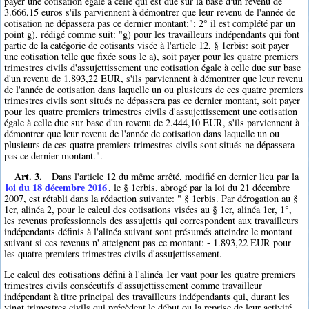
payer une cotisation égale à celle qui est due sur la base d'un revenu de
3.666,15 euros s'ils parviennent à démontrer que leur revenu de l'année de
cotisation ne dépassera pas ce dernier montant;"; 2° il est complété par un
point g), rédigé comme suit: "g) pour les travailleurs indépendants qui font
partie de la catégorie de cotisants visée à l'article 12, § 1erbis: soit payer
une cotisation telle que fixée sous le a), soit payer pour les quatre premiers
trimestres civils d'assujettissement une cotisation égale à celle due sur base
d'un revenu de 1.893,22 EUR, s'ils parviennent à démontrer que leur revenu
de l'année de cotisation dans laquelle un ou plusieurs de ces quatre premiers
trimestres civils sont situés ne dépassera pas ce dernier montant, soit payer
pour les quatre premiers trimestres civils d'assujettissement une cotisation
égale à celle due sur base d'un revenu de 2.444,10 EUR, s'ils parviennent à
démontrer que leur revenu de l'année de cotisation dans laquelle un ou
plusieurs de ces quatre premiers trimestres civils sont situés ne dépassera
pas ce dernier montant.".
Art. 3.
Dans l'article 12 du même arrêté, modifié en dernier lieu par la
loi du 18 décembre 2016
, le § 1erbis, abrogé par la loi du 21 décembre
2007, est rétabli dans la rédaction suivante: " § 1erbis. Par dérogation au §
1er, alinéa 2, pour le calcul des cotisations visées au § 1er, alinéa 1er, 1°,
les revenus professionnels des assujettis qui correspondent aux travailleurs
indépendants définis à l'alinéa suivant sont présumés atteindre le montant
suivant si ces revenus n' atteignent pas ce montant: - 1.893,22 EUR pour
les quatre premiers trimestres civils d'assujettissement.
Le calcul des cotisations défini à l'alinéa 1er vaut pour les quatre premiers
trimestres civils consécutifs d'assujettissement comme travailleur
indépendant à titre principal des travailleurs indépendants qui, durant les
vingt trimestres civils qui précèdent le début ou la reprise de leur activité