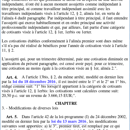
indépendante, n'ont été à aucun moment assujettis comme indépendant à
titre principal, ni comme travailleur indépendant assimilé avec les
travailleurs indépendants visés à l'article 12, § 2, alinéa 1er, en vertu de
l'alinéa 4 dudit paragraphe. Par indépendant à titre principal, il faut entendre
l'assujetti qui exerce habituellement et en ordre principal une activité
professionnelle indépendante et qui, par ailleurs, fait partie d'une catégorie
de cotisants visée à l'article 12, § 1er, 1erbis ou 1erter.
Les cotisations établies conformément à l'alinéa premier sont dues même
s'il n'a pas été réalisé de bénéfices pour l'année de cotisation visée à l'article
11, § 2.
L'assujetti qui, pour un trimestre déterminé, paie une cotisation diminuée en
application du présent paragraphe, est censé avoir payé, pour ce trimestre,
une cotisation au moins égale à la cotisation visée au § 1er, alinéa 2.".
Art. 4.
A l'article 13bis, § 2, du même arrêté, modifié en dernier lieu
loi du 18 décembre 2016
par la
, il est inséré entre le 1° et le 2° un 1° bis,
rédigé comme suit: "1° bis lorsqu'il appartient à la catégorie de cotisants
visés à l'article 12, § 1erbis: les cotisations sont calculées comme suit:
20,50 p.c. sur un revenu de 3.666,15 EUR;".
CHAPITRE
3. - Modifications de diverses lois
Art. 5.
Dans l'article 42 de la loi-programme (I) du 24 décembre 2002,
loi du 13 mars 2016
modifié en dernier lieu par la
, les modifications
suivantes sont apportées: a) le 3°, premier tiret, est remplacé par ce qui