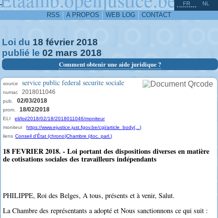
^
-
FR
NL
RSS
A PROPOS
WEB LOG
CONTACT
Loi du
18
février
2018
publié le
02
mars
2018
Comment obtenir une aide juridique ?
service public federal securite sociale
source
2018011046
numac
02/03/2018
pub.
18/02/2018
prom.
ELI
eli/loi/2018/02/18/2018011046/moniteur
moniteur
https://www.ejustice.just.fgov.be/cgi/article_body(...)
liens
Conseil d'État (chrono)
Chambre (doc. parl.)
18 FEVRIER 2018. - Loi portant des dispositions diverses en matière
de cotisations sociales des travailleurs indépendants
PHILIPPE, Roi des Belges, A tous, présents et à venir, Salut.
La Chambre des représentants a adopté et Nous sanctionnons ce qui suit :