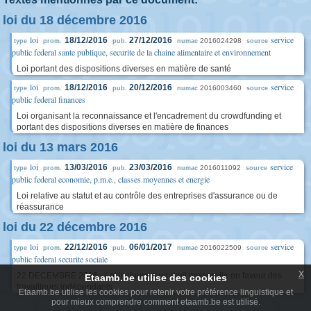
loi du 18 décembre 2016
loi
service
18/12/2016
27/12/2016
2016024298
type
prom.
pub.
numac
source
public federal sante publique, securite de la chaine alimentaire et environnement
Loi portant des dispositions diverses en matière de santé
loi
service
18/12/2016
20/12/2016
2016003460
type
prom.
pub.
numac
source
public federal finances
Loi organisant la reconnaissance et l'encadrement du crowdfunding et
portant des dispositions diverses en matière de finances
loi du 13 mars 2016
loi
service
13/03/2016
23/03/2016
2016011092
type
prom.
pub.
numac
source
public federal economie, p.m.e., classes moyennes et energie
Loi relative au statut et au contrôle des entreprises d'assurance ou de
réassurance
loi du 22 décembre 2016
loi
service
22/12/2016
06/01/2017
2016022509
type
prom.
pub.
numac
source
public federal securite sociale
x
22 DECEMBRE 2016 - Loi instaurant un droit passerelle en faveur des
Etaamb.be utilise des cookies
travailleurs indépendants
Etaamb.be utilise les cookies pour retenir votre préférence linguistique et
pour mieux comprendre comment etaamb.be est utilisé.