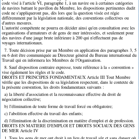
code visé à l'article VI, paragraphe 1, à un navire ou à certaines catégories
de navires battant le pavillon du Membre, les dispositions pertinentes dudit
code ne s'appliqueront pas, dès lors que la question visée est régie
différemment par la législation nationale, des conventions collectives ou
d'autres mesures.
L'autorité compétente ne pourra en décider ainsi qu'en consultation avec les
organisations d'armateurs et de gens de mer intéressées, et seulement pour
des navires d'une jauge brute inférieure à 200 qui n'effectuent pas de
voyages internationaux.
7. Toute décision prise par un Membre en application des paragraphes 3, 5
ou 6 doit être communiquée au Directeur général du Bureau international du
Travail qui en informera les Membres de l'Organisation.
8. Sauf disposition contraire expresse, toute référence à la « convention »
vise également les règles et le code.
DROITS ET PRINCIPES FONDAMENTAUX Article III Tout Membre
vérifie que les dispositions de sa législation respectent, dans le contexte de
la présente convention, les droits fondamentaux suivants :
a) la liberté d'association et la reconnaissance effective du droit de
négociation collective;
b) l'élimination de toute forme de travail forcé ou obligatoire;
c) l'abolition effective du travail des enfants;
d) l'élimination de la discrimination en matière d'emploi et de profession.
DROITS EN MATIERE D'EMPLOI ET DROITS SOCIAUX DES GENS
DE MER Article IV
1. Tous les gens de mer ont droit à un lieu de travail sûr et sans danger où