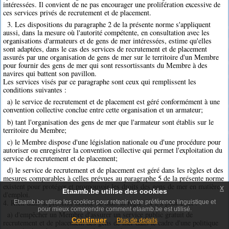
intéressées. Il convient de ne pas encourager une prolifération excessive de
ces services privés de recrutement et de placement.
3. Les dispositions du paragraphe 2 de la présente norme s'appliquent
aussi, dans la mesure où l'autorité compétente, en consultation avec les
organisations d'armateurs et de gens de mer intéressées, estime qu'elles
sont adaptées, dans le cas des services de recrutement et de placement
assurés par une organisation de gens de mer sur le territoire d'un Membre
pour fournir des gens de mer qui sont ressortissants du Membre à des
navires qui battent son pavillon.
Les services visés par ce paragraphe sont ceux qui remplissent les
conditions suivantes :
a) le service de recrutement et de placement est géré conformément à une
convention collective conclue entre cette organisation et un armateur;
b) tant l'organisation des gens de mer que l'armateur sont établis sur le
territoire du Membre;
c) le Membre dispose d'une législation nationale ou d'une procédure pour
autoriser ou enregistrer la convention collective qui permet l'exploitation du
service de recrutement et de placement;
d) le service de recrutement et de placement est géré dans les règles et des
mesures comparables à celles prévues au paragraphe 5 de la présente norme
existent pour protéger et promouvoir les droits des gens de mer en matière
x
Etaamb.be utilise des cookies
d'emploi.
4. Rien dans la présente norme ou dans la règle 1.4 n'a pour effet :
Etaamb.be utilise les cookies pour retenir votre préférence linguistique et
pour mieux comprendre comment etaamb.be est utilisé.
a) d'empêcher un Membre d'assurer un service public gratuit de
Continuer
Plus de details
recrutement et de placement des gens de mer dans le cadre d'une politique