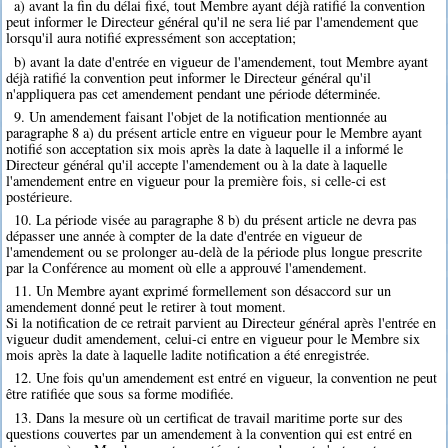
a) avant la fin du délai fixé, tout Membre ayant déjà ratifié la convention
peut informer le Directeur général qu'il ne sera lié par l'amendement que
lorsqu'il aura notifié expressément son acceptation;
b) avant la date d'entrée en vigueur de l'amendement, tout Membre ayant
déjà ratifié la convention peut informer le Directeur général qu'il
n'appliquera pas cet amendement pendant une période déterminée.
9. Un amendement faisant l'objet de la notification mentionnée au
paragraphe 8 a) du présent article entre en vigueur pour le Membre ayant
notifié son acceptation six mois après la date à laquelle il a informé le
Directeur général qu'il accepte l'amendement ou à la date à laquelle
l'amendement entre en vigueur pour la première fois, si celle-ci est
postérieure.
10. La période visée au paragraphe 8 b) du présent article ne devra pas
dépasser une année à compter de la date d'entrée en vigueur de
l'amendement ou se prolonger au-delà de la période plus longue prescrite
par la Conférence au moment où elle a approuvé l'amendement.
11. Un Membre ayant exprimé formellement son désaccord sur un
amendement donné peut le retirer à tout moment.
Si la notification de ce retrait parvient au Directeur général après l'entrée en
vigueur dudit amendement, celui-ci entre en vigueur pour le Membre six
mois après la date à laquelle ladite notification a été enregistrée.
12. Une fois qu'un amendement est entré en vigueur, la convention ne peut
être ratifiée que sous sa forme modifiée.
13. Dans la mesure où un certificat de travail maritime porte sur des
questions couvertes par un amendement à la convention qui est entré en