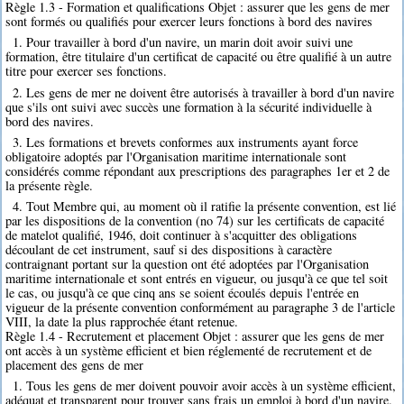
Règle 1.3 - Formation et qualifications Objet : assurer que les gens de mer
sont formés ou qualifiés pour exercer leurs fonctions à bord des navires
1. Pour travailler à bord d'un navire, un marin doit avoir suivi une
formation, être titulaire d'un certificat de capacité ou être qualifié à un autre
titre pour exercer ses fonctions.
2. Les gens de mer ne doivent être autorisés à travailler à bord d'un navire
que s'ils ont suivi avec succès une formation à la sécurité individuelle à
bord des navires.
3. Les formations et brevets conformes aux instruments ayant force
obligatoire adoptés par l'Organisation maritime internationale sont
considérés comme répondant aux prescriptions des paragraphes 1er et 2 de
la présente règle.
4. Tout Membre qui, au moment où il ratifie la présente convention, est lié
par les dispositions de la convention (no 74) sur les certificats de capacité
de matelot qualifié, 1946, doit continuer à s'acquitter des obligations
découlant de cet instrument, sauf si des dispositions à caractère
contraignant portant sur la question ont été adoptées par l'Organisation
maritime internationale et sont entrés en vigueur, ou jusqu'à ce que tel soit
le cas, ou jusqu'à ce que cinq ans se soient écoulés depuis l'entrée en
vigueur de la présente convention conformément au paragraphe 3 de l'article
VIII, la date la plus rapprochée étant retenue.
Règle 1.4 - Recrutement et placement Objet : assurer que les gens de mer
ont accès à un système efficient et bien réglementé de recrutement et de
placement des gens de mer
1. Tous les gens de mer doivent pouvoir avoir accès à un système efficient,
adéquat et transparent pour trouver sans frais un emploi à bord d'un navire.