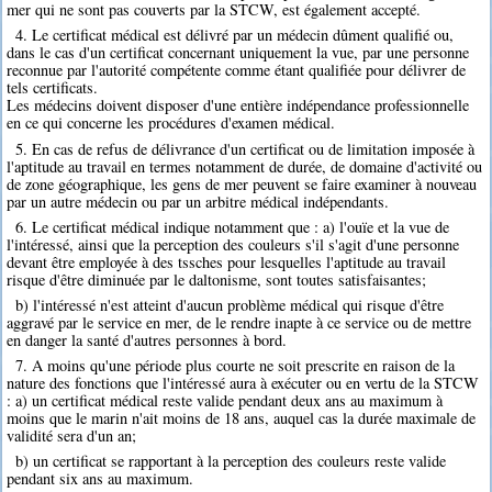
mer qui ne sont pas couverts par la STCW, est également accepté.
4. Le certificat médical est délivré par un médecin dûment qualifié ou,
dans le cas d'un certificat concernant uniquement la vue, par une personne
reconnue par l'autorité compétente comme étant qualifiée pour délivrer de
tels certificats.
Les médecins doivent disposer d'une entière indépendance professionnelle
en ce qui concerne les procédures d'examen médical.
5. En cas de refus de délivrance d'un certificat ou de limitation imposée à
l'aptitude au travail en termes notamment de durée, de domaine d'activité ou
de zone géographique, les gens de mer peuvent se faire examiner à nouveau
par un autre médecin ou par un arbitre médical indépendants.
6. Le certificat médical indique notamment que : a) l'ouïe et la vue de
l'intéressé, ainsi que la perception des couleurs s'il s'agit d'une personne
devant être employée à des tssches pour lesquelles l'aptitude au travail
risque d'être diminuée par le daltonisme, sont toutes satisfaisantes;
b) l'intéressé n'est atteint d'aucun problème médical qui risque d'être
aggravé par le service en mer, de le rendre inapte à ce service ou de mettre
en danger la santé d'autres personnes à bord.
7. A moins qu'une période plus courte ne soit prescrite en raison de la
nature des fonctions que l'intéressé aura à exécuter ou en vertu de la STCW
: a) un certificat médical reste valide pendant deux ans au maximum à
moins que le marin n'ait moins de 18 ans, auquel cas la durée maximale de
validité sera d'un an;
b) un certificat se rapportant à la perception des couleurs reste valide
pendant six ans au maximum.