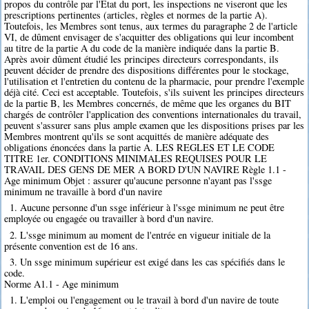
propos du contrôle par l'Etat du port, les inspections ne viseront que les
prescriptions pertinentes (articles, règles et normes de la partie A).
Toutefois, les Membres sont tenus, aux termes du paragraphe 2 de l'article
VI, de dûment envisager de s'acquitter des obligations qui leur incombent
au titre de la partie A du code de la manière indiquée dans la partie B.
Après avoir dûment étudié les principes directeurs correspondants, ils
peuvent décider de prendre des dispositions différentes pour le stockage,
l'utilisation et l'entretien du contenu de la pharmacie, pour prendre l'exemple
déjà cité. Ceci est acceptable. Toutefois, s'ils suivent les principes directeurs
de la partie B, les Membres concernés, de même que les organes du BIT
chargés de contrôler l'application des conventions internationales du travail,
peuvent s'assurer sans plus ample examen que les dispositions prises par les
Membres montrent qu'ils se sont acquittés de manière adéquate des
obligations énoncées dans la partie A. LES REGLES ET LE CODE
TITRE 1er. CONDITIONS MINIMALES REQUISES POUR LE
TRAVAIL DES GENS DE MER A BORD D'UN NAVIRE Règle 1.1 -
Age minimum Objet : assurer qu'aucune personne n'ayant pas l'ssge
minimum ne travaille à bord d'un navire
1. Aucune personne d'un ssge inférieur à l'ssge minimum ne peut être
employée ou engagée ou travailler à bord d'un navire.
2. L'ssge minimum au moment de l'entrée en vigueur initiale de la
présente convention est de 16 ans.
3. Un ssge minimum supérieur est exigé dans les cas spécifiés dans le
code.
Norme A1.1 - Age minimum
1. L'emploi ou l'engagement ou le travail à bord d'un navire de toute