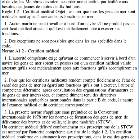
et de vie, les Membres devraient accorder une attention particulière aux
besoins des jeunes de moins de dix-huit ans.
Règle 1.2 - Certificat médical Objet : assurer que tous les gens de mer sont
médicalement aptes à exercer leurs fonctions en mer
1. Aucun marin ne peut travailler à bord d'un navire s'il ne produit pas un
certificat médical attestant qu'il est médicalement apte à exercer ses
fonctions.
2. Des exceptions ne sont possibles que dans les cas spécifiés dans le
code.
Norme A1.2 - Certificat médical
1. L'autorité compétente exige qu'avant de commencer à servir à bord d'un
navire les gens de mer soient en possession d'un certificat médical valide
attestant qu'ils sont médicalement aptes aux fonctions qu'ils accompliront en
mer.
2. Pour que les certificats médicaux rendent compte fidèlement de l'état de
santé des gens de mer eu égard aux fonctions qu'ils ont à exercer, l'autorité
compétente détermine, après consultation des organisations d'armateurs et
de gens de mer intéressées, et compte dûment tenu des directives
internationales applicables mentionnées dans la partie B du code, la nature
de l'examen médical et du certificat correspondant.
3. La présente norme s'applique sans préjudice de la Convention
internationale de 1978 sur les normes de formation des gens de mer, de
délivrance des brevets et de veille, telle que modifiée (STCW).
Un certificat médical délivré conformément aux prescriptions de la STCW
est accepté par l'autorité compétente aux fins de la règle 1.2. Un certificat
médical conforme en substance à ces prescriptions, dans le cas des gens de