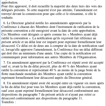
approbation.
Pour être approuvé, il doit recueillir la majorité des deux tiers des voix des
délégués présents. Si cette majorité n'est pas atteinte, l'amendement est
renvoyé devant la commission pour que celle-ci le réexamine, si elle le
souhaite.
6. Le Directeur général notifie les amendements approuvés par la
Conférence à chacun des Membres dont l'instrument de ratification de la
présente convention a été enregistré avant la date de cette approbation.
Ces Membres sont désignés ci-après comme les « Membres ayant déjà
ratifié la convention ». La notification qu'ils reçoivent fait référence au
présent article et un délai leur est imparti pour exprimer formellement leur
désaccord. Ce délai est de deux ans à compter de la date de notification sauf
si, lorsqu'elle approuve l'amendement, la Conférence fixe un délai différent
qui doit être au minimum d'une année. Une copie de la notification est
communiquée pour information aux autres Membres de l'Organisation.
7. Un amendement approuvé par la Conférence est réputé avoir été accepté
sauf si, avant la fin du délai prescrit, plus de 40 % des Membres ayant
ratifié la convention et représentant 40 % au moins de la jauge brute de la
flotte marchande mondiale des Membres ayant ratifié la convention
expriment formellement leur désaccord auprès du Directeur général.
8. Un amendement réputé avoir été accepté entre en vigueur six mois après
la fin du délai fixé pour tous les Membres ayant déjà ratifié la convention,
sauf ceux ayant exprimé formellement leur désaccord conformément aux
dispositions du paragraphe 7 du présent article et n'ayant pas retiré ce
désaccord conformément aux dispositions du paragraphe 11.
Toutefois :