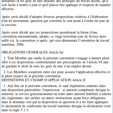
armateurs et les gens de mer attachés aux principes du travail décent, qu'il
soit facile à mettre à jour et qu'il puisse être appliqué et respecté de manière
effective;
Après avoir décidé d'adopter diverses propositions relatives à l'élaboration
d'un tel instrument, question qui constitue le seul point à l'ordre du jour de
la session;
Après avoir décidé que ces propositions prendraient la forme d'une
convention internationale, adopte, ce vingt-troisième jour de février deux
mille six, la convention ci-après, qui sera dénommée Convention du travail
maritime, 2006.
OBLIGATIONS GENERALES Article Ier
1. Tout Membre qui ratifie la présente convention s'engage à donner plein
effet à ses dispositions conformément aux prescriptions de l'article VI afin
de garantir le droit de tous les gens de mer à un emploi décent.
2. Les Membres coopèrent entre eux pour assurer l'application effective et
le plein respect de la présente convention.
DEFINITIONS ET CHAMP D'APPLICATION Article II
1. Aux fins de la présente convention, et sauf stipulation contraire dans
une disposition particulière, l'expression : a) autorité compétente désigne le
ministre, le service gouvernemental ou toute autre autorité habilitée à édicter
des règlements, des arrêtés ou autres instructions ayant force obligatoire
dans le domaine visé par la disposition en question et à les faire appliquer;
b) déclaration de conformité du travail maritime désigne la déclaration visée
dans la règle 5.1.3;