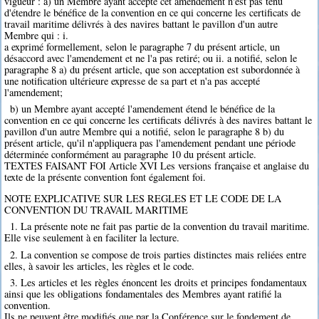
vigueur : a) un Membre ayant accepté cet amendement n'est pas tenu
d'étendre le bénéfice de la convention en ce qui concerne les certificats de
travail maritime délivrés à des navires battant le pavillon d'un autre
Membre qui : i.
a exprimé formellement, selon le paragraphe 7 du présent article, un
désaccord avec l'amendement et ne l'a pas retiré; ou ii. a notifié, selon le
paragraphe 8 a) du présent article, que son acceptation est subordonnée à
une notification ultérieure expresse de sa part et n'a pas accepté
l'amendement;
b) un Membre ayant accepté l'amendement étend le bénéfice de la
convention en ce qui concerne les certificats délivrés à des navires battant le
pavillon d'un autre Membre qui a notifié, selon le paragraphe 8 b) du
présent article, qu'il n'appliquera pas l'amendement pendant une période
déterminée conformément au paragraphe 10 du présent article.
TEXTES FAISANT FOI Article XVI Les versions française et anglaise du
texte de la présente convention font également foi.
NOTE EXPLICATIVE SUR LES REGLES ET LE CODE DE LA
CONVENTION DU TRAVAIL MARITIME
1. La présente note ne fait pas partie de la convention du travail maritime.
Elle vise seulement à en faciliter la lecture.
2. La convention se compose de trois parties distinctes mais reliées entre
elles, à savoir les articles, les règles et le code.
3. Les articles et les règles énoncent les droits et principes fondamentaux
ainsi que les obligations fondamentales des Membres ayant ratifié la
convention.
Ils ne peuvent être modifiés que par la Conférence sur le fondement de