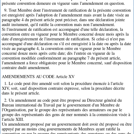
présente convention demeure en vigueur sans l'amendement en question.
9. Tout Membre dont l'instrument de ratification de la présente convention
est enregistré après l'adoption de l'amendement mais avant la date visée au
paragraphe 4 du présent article peut préciser, dans une déclaration jointe
audit instument, qu'il ratifie la convention mais non l'amendement.
Si l'instrument de ratification est accompagné d'une telle déclaration, la
convention entre en vigueur pour le Membre concerné douze mois après la
date d'enregistrement de l'instrument de ratification. Si celui-ci n'est pas
accompagné d'une déclaration ou s'il est enregistré à la date ou après la date
visée au paragraphe 4, la convention entre en vigueur pour le Membre
concerné douze mois après cette date; dès l'entrée en vigueur de la
convention modifiée conformément au paragraphe 7 du présent article,
l'amendement a force obligatoire pour le Membre concerné, sauf disposition
contraire dudit amendement.
AMENDEMENTS AU CODE Article XV
1. Le code peut être amendé soit selon la procédure énoncée à l'article
XIV, soit, sauf disposition contraire expresse, selon la procédure décrite
dans le présent article.
2. Un amendement au code peut être proposé au Directeur général du
Bureau international du Travail par le gouvernement d'un Membre de
l'Organisation, par le groupe des représentants des armateurs ou par le
groupe des représentants des gens de mer nommés à la commission visée à
l'article XIII.
Un amendement proposé par un gouvernement doit avoir été proposé ou être
appuyé par au moins cinq gouvernements de Membres ayant ratifié la
convention ou par le groupe des représentants des armateurs ou des gens de