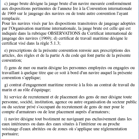
c) jauge brute désigne la jauge brute d'un navire mesurée conformément
aux dispositions pertinentes de l'annexe Ire à la Convention internationale
de 1969 sur le jaugeage des navires ou de toute autre convention l'ayant
remplacée.
Pour les navires visés par les dispositions transitoires de jaugeage adoptées
par l'Organisation maritime internationale, la jauge brute est celle qui est
indiquée dans la rubrique OBSERVATIONS du Certificat international de
jaugeage des navires (1969); d) certificat de travail maritime désigne le
certificat visé dans la règle 5.1.3;
e) prescriptions de la présente convention renvoie aux prescriptions des
articles, des règles et de la partie A du code qui font partie de la présente
convention;
f) gens de mer ou marin désigne les personnes employées ou engagées ou
travaillant à quelque titre que ce soit à bord d'un navire auquel la présente
convention s'applique;
g) contrat d'engagement maritime renvoie à la fois au contrat de travail du
marin et au rôle d'équipage;
h) service de recrutement et de placement des gens de mer désigne toute
personne, société, institution, agence ou autre organisation du secteur public
ou du secteur privé s'occupant du recrutement de gens de mer pour le
compte d'armateurs ou de leur placement auprès d'armateurs;
i) navire désigne tout bsstiment ne naviguant pas exclusivement dans les
eaux intérieures ou dans des eaux situées à l'intérieur ou au proche
voisinage d'eaux abritées ou de zones où s'applique une réglementation
portuaire;