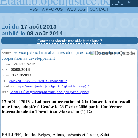
^
-
FR
NL
RSS
A PROPOS
WEB LOG
CONTACT
Loi du
17
août
2013
publié le
08
août
2014
Comment obtenir une aide juridique ?
service public federal affaires etrangeres, commerce exterieur et
source
cooperation au developpement
2013015216
numac
08/08/2014
pub.
17/08/2013
prom.
ELI
eli/loi/2013/08/17/2013015216/moniteur
moniteur
https://www.ejustice.just.fgov.be/cgi/article_body(...)
liens
Conseil d'État (chrono)
Chambre (doc. parl.)
Senat (fiche)
17 AOUT 2013. - Loi portant assentiment à la Convention du travail
maritime, adoptée à Genève le 23 février 2006 par la Conférence
internationale du Travail à sa 94e session (1) (2)
PHILIPPE, Roi des Belges, A tous, présents et à venir, Salut.