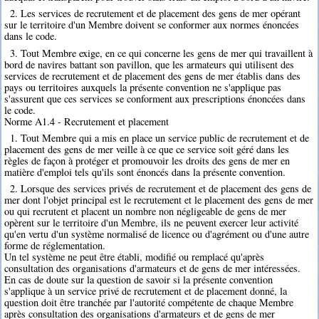
2. Les services de recrutement et de placement des gens de mer opérant
sur le territoire d'un Membre doivent se conformer aux normes énoncées
dans le code.
3. Tout Membre exige, en ce qui concerne les gens de mer qui travaillent à
bord de navires battant son pavillon, que les armateurs qui utilisent des
services de recrutement et de placement des gens de mer établis dans des
pays ou territoires auxquels la présente convention ne s'applique pas
s'assurent que ces services se conforment aux prescriptions énoncées dans
le code.
Norme A1.4 - Recrutement et placement
1. Tout Membre qui a mis en place un service public de recrutement et de
placement des gens de mer veille à ce que ce service soit géré dans les
règles de façon à protéger et promouvoir les droits des gens de mer en
matière d'emploi tels qu'ils sont énoncés dans la présente convention.
2. Lorsque des services privés de recrutement et de placement des gens de
mer dont l'objet principal est le recrutement et le placement des gens de mer
ou qui recrutent et placent un nombre non négligeable de gens de mer
opèrent sur le territoire d'un Membre, ils ne peuvent exercer leur activité
qu'en vertu d'un système normalisé de licence ou d'agrément ou d'une autre
forme de réglementation.
Un tel système ne peut être établi, modifié ou remplacé qu'après
consultation des organisations d'armateurs et de gens de mer intéressées.
En cas de doute sur la question de savoir si la présente convention
s'applique à un service privé de recrutement et de placement donné, la
question doit être tranchée par l'autorité compétente de chaque Membre
après consultation des organisations d'armateurs et de gens de mer