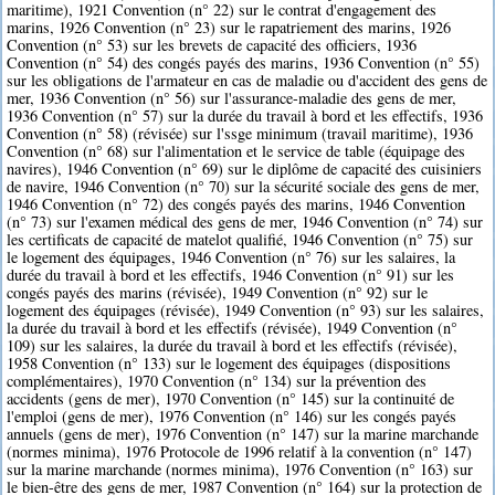
maritime), 1921 Convention (n° 22) sur le contrat d'engagement des
marins, 1926 Convention (n° 23) sur le rapatriement des marins, 1926
Convention (n° 53) sur les brevets de capacité des officiers, 1936
Convention (n° 54) des congés payés des marins, 1936 Convention (n° 55)
sur les obligations de l'armateur en cas de maladie ou d'accident des gens de
mer, 1936 Convention (n° 56) sur l'assurance-maladie des gens de mer,
1936 Convention (n° 57) sur la durée du travail à bord et les effectifs, 1936
Convention (n° 58) (révisée) sur l'ssge minimum (travail maritime), 1936
Convention (n° 68) sur l'alimentation et le service de table (équipage des
navires), 1946 Convention (n° 69) sur le diplôme de capacité des cuisiniers
de navire, 1946 Convention (n° 70) sur la sécurité sociale des gens de mer,
1946 Convention (n° 72) des congés payés des marins, 1946 Convention
(n° 73) sur l'examen médical des gens de mer, 1946 Convention (n° 74) sur
les certificats de capacité de matelot qualifié, 1946 Convention (n° 75) sur
le logement des équipages, 1946 Convention (n° 76) sur les salaires, la
durée du travail à bord et les effectifs, 1946 Convention (n° 91) sur les
congés payés des marins (révisée), 1949 Convention (n° 92) sur le
logement des équipages (révisée), 1949 Convention (n° 93) sur les salaires,
la durée du travail à bord et les effectifs (révisée), 1949 Convention (n°
109) sur les salaires, la durée du travail à bord et les effectifs (révisée),
1958 Convention (n° 133) sur le logement des équipages (dispositions
complémentaires), 1970 Convention (n° 134) sur la prévention des
accidents (gens de mer), 1970 Convention (n° 145) sur la continuité de
l'emploi (gens de mer), 1976 Convention (n° 146) sur les congés payés
annuels (gens de mer), 1976 Convention (n° 147) sur la marine marchande
(normes minima), 1976 Protocole de 1996 relatif à la convention (n° 147)
sur la marine marchande (normes minima), 1976 Convention (n° 163) sur
le bien-être des gens de mer, 1987 Convention (n° 164) sur la protection de