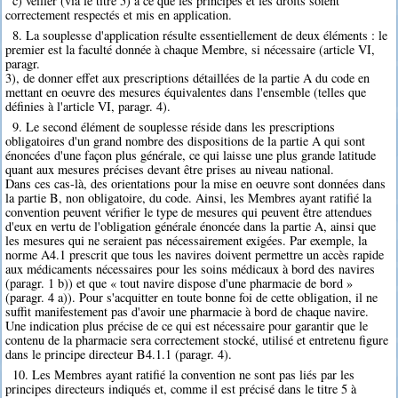
c) veiller (via le titre 5) à ce que les principes et les droits soient
correctement respectés et mis en application.
8. La souplesse d'application résulte essentiellement de deux éléments : le
premier est la faculté donnée à chaque Membre, si nécessaire (article VI,
paragr.
3), de donner effet aux prescriptions détaillées de la partie A du code en
mettant en oeuvre des mesures équivalentes dans l'ensemble (telles que
définies à l'article VI, paragr. 4).
9. Le second élément de souplesse réside dans les prescriptions
obligatoires d'un grand nombre des dispositions de la partie A qui sont
énoncées d'une façon plus générale, ce qui laisse une plus grande latitude
quant aux mesures précises devant être prises au niveau national.
Dans ces cas-là, des orientations pour la mise en oeuvre sont données dans
la partie B, non obligatoire, du code. Ainsi, les Membres ayant ratifié la
convention peuvent vérifier le type de mesures qui peuvent être attendues
d'eux en vertu de l'obligation générale énoncée dans la partie A, ainsi que
les mesures qui ne seraient pas nécessairement exigées. Par exemple, la
norme A4.1 prescrit que tous les navires doivent permettre un accès rapide
aux médicaments nécessaires pour les soins médicaux à bord des navires
(paragr. 1 b)) et que « tout navire dispose d'une pharmacie de bord »
(paragr. 4 a)). Pour s'acquitter en toute bonne foi de cette obligation, il ne
suffit manifestement pas d'avoir une pharmacie à bord de chaque navire.
Une indication plus précise de ce qui est nécessaire pour garantir que le
contenu de la pharmacie sera correctement stocké, utilisé et entretenu figure
dans le principe directeur B4.1.1 (paragr. 4).
10. Les Membres ayant ratifié la convention ne sont pas liés par les
principes directeurs indiqués et, comme il est précisé dans le titre 5 à