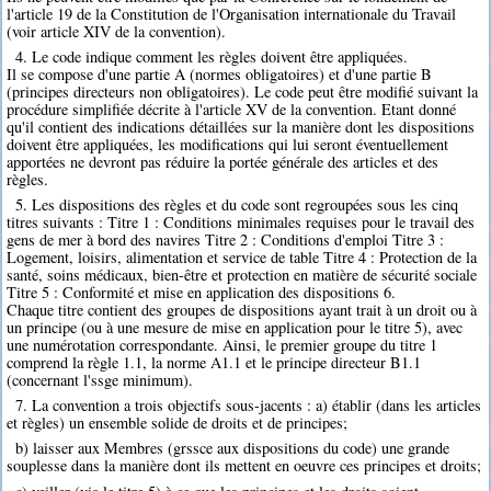
l'article 19 de la Constitution de l'Organisation internationale du Travail
(voir article XIV de la convention).
4. Le code indique comment les règles doivent être appliquées.
Il se compose d'une partie A (normes obligatoires) et d'une partie B
(principes directeurs non obligatoires). Le code peut être modifié suivant la
procédure simplifiée décrite à l'article XV de la convention. Etant donné
qu'il contient des indications détaillées sur la manière dont les dispositions
doivent être appliquées, les modifications qui lui seront éventuellement
apportées ne devront pas réduire la portée générale des articles et des
règles.
5. Les dispositions des règles et du code sont regroupées sous les cinq
titres suivants : Titre 1 : Conditions minimales requises pour le travail des
gens de mer à bord des navires Titre 2 : Conditions d'emploi Titre 3 :
Logement, loisirs, alimentation et service de table Titre 4 : Protection de la
santé, soins médicaux, bien-être et protection en matière de sécurité sociale
Titre 5 : Conformité et mise en application des dispositions 6.
Chaque titre contient des groupes de dispositions ayant trait à un droit ou à
un principe (ou à une mesure de mise en application pour le titre 5), avec
une numérotation correspondante. Ainsi, le premier groupe du titre 1
comprend la règle 1.1, la norme A1.1 et le principe directeur B1.1
(concernant l'ssge minimum).
7. La convention a trois objectifs sous-jacents : a) établir (dans les articles
et règles) un ensemble solide de droits et de principes;
b) laisser aux Membres (grssce aux dispositions du code) une grande
souplesse dans la manière dont ils mettent en oeuvre ces principes et droits;