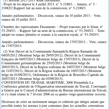
(1) Session 2012-2013 Sénat Documents.
- Projet de loi déposé le 4 juillet 2013, n° 5-2188/1. - Annexe, n° 5 -
21882/2 Rapport fait au nom de la commission, n° 5-2188/3.
Annales parlementaires. - Discussion, séance du 10 juillet 2013. - Vote,
séance du 10 juillet 2013.
Chambre des représentants Documents. - Projet transmis par le Sénat, n°
53-2945/1. - Rapport fait au nom de la commission, n° 53-2945/2. - Texte
adopté en séance plénière et soumis à la sanction royale, n° 53-2945/3.
Annales parlementaires. - Discussion, séance du 17/07/2013. - Vote, séance
du 17/07/2013.
(2) Voir Décret de la Communauté flamande/la Région flamande du
04/05/2012 (Moniteur belge du 29/05/2012), Décret de la Communauté
française du 04/07/2013 (Moniteur belge du 17/07/2013), Décret de la
Communauté germanophone du 25/02/2013 (Moniteur belge du
20/03/2013), Décret de la Région wallonne du 10/07/2013 (Moniteur belge
du 31/07/2013), Décret de la Région wallonne du 10/07/2013 (Moniteur
belge du 01/08/2013), Ordonnance de la Région de Bruxelles-Capitale du
26/07/2013 (Moniteur belge du 03/09/2013).
CONVENTION DU TRAVAIL MARITIME, 2006 Préambule La
Conférence générale de l'Organisation internationale du Travail, Convoquée
à Genève par le Conseil d'administration du Bureau international du Travail,
et s'y étant réunie le 7 février 2006 en sa quatre-vingt-quatorzième session;
Désireuse de créer un instrument unique et cohérent qui intègre autant que
possible toutes les normes à jour contenues dans les actuelles conventions