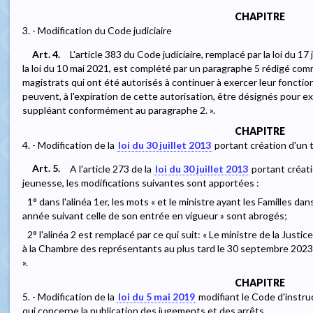
CHAPITRE
3. - Modification du Code judiciaire
Art. 4.
L'article 383 du Code judiciaire, remplacé par la loi du 17 
la loi du 10 mai 2021, est complété par un paragraphe 5 rédigé comm
magistrats qui ont été autorisés à continuer à exercer leur fonctio
peuvent, à l'expiration de cette autorisation, être désignés pour e
suppléant conformément au paragraphe 2. ».
CHAPITRE
4. - Modification de la
loi du 30 juillet 2013
portant création d'un tr
Art. 5.
A l'article 273 de la
loi du 30 juillet 2013
portant créatio
jeunesse, les modifications suivantes sont apportées :
1° dans l'alinéa 1er, les mots « et le ministre ayant les Familles da
année suivant celle de son entrée en vigueur » sont abrogés;
2° l'alinéa 2 est remplacé par ce qui suit: « Le ministre de la Just
à la Chambre des représentants au plus tard le 30 septembre 2023
».
CHAPITRE
5. - Modification de la
loi du 5 mai 2019
modifiant le Code d'instruc
qui concerne la publication des jugements et des arrêts