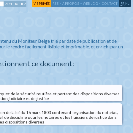
-
-
-
-
VIE PRIVÉE
RSS
A PROPOS
WEB LOG
CONTACT
FR
NL
ntenu du Moniteur Belge trié par date de publication et de
ur le rendre facilement lisible et imprimable, et enrichi par un
ntionnent ce document:
arquet de la sécurité routière et portant des dispositions diverses
ion judiciaire et de justice
ion de la loi du 16 mars 1803 contenant organisation du notariat,
l de discipline pour les notaires et les huissiers de justice dans
des dispositions diverses