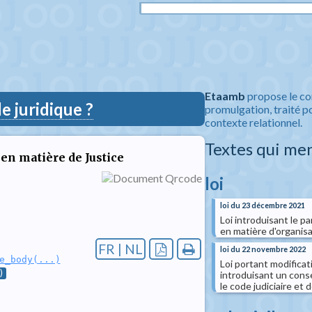
Etaamb
propose le co
 juridique ?
promulgation, traité po
contexte relationnel.
Textes qui me
 en matière de Justice
loi
loi du 23 décembre 2021
Loi introduisant le p
en matière d'organisat
FR | NL
loi du 22 novembre 2022
e_body(...)
Loi portant modificat
)
introduisant un consei
le code judiciaire et 