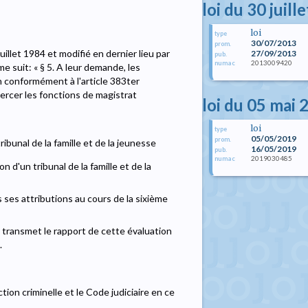
loi du 30 juill
loi
type
30/07/2013
prom.
juillet 1984 et modifié en dernier lieu par
27/09/2013
pub.
2013009420
numac
e suit: « § 5. A leur demande, les
n conformément à l'article 383ter
xercer les fonctions de magistrat
loi du 05 mai 
loi
type
05/05/2019
prom.
ibunal de la famille et de la jeunesse
16/05/2019
pub.
2019030485
numac
n d'un tribunal de la famille et de la
ns ses attributions au cours de la sixième
ice transmet le rapport de cette évaluation
.
tion criminelle et le Code judiciaire en ce