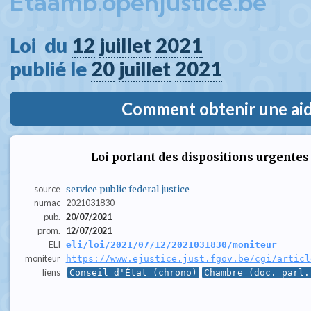
Etaamb.openjustice.be
Loi  du 
12
juillet
2021
publié le 
20
juillet
2021
Comment obtenir une aide
Loi portant des dispositions urgentes
source
service public federal justice
numac
2021031830
pub.
20/07/2021
prom.
12/07/2021
ELI
eli/loi/2021/07/12/2021031830/moniteur
moniteur
https://www.ejustice.just.fgov.be/cgi/articl
liens
Conseil d'État (chrono)
Chambre (doc. parl.