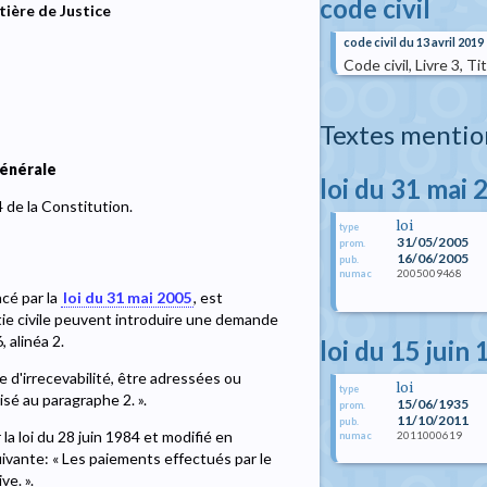
code civil
tière de Justice
code civil du 13 avril 2019
Code civil, Livre 3, T
Textes mentio
générale
loi du 31 mai 
4 de la Constitution.
loi
type
31/05/2005
prom.
16/06/2005
pub.
2005009468
numac
acé par la
loi du 31 mai 2005
, est
rtie civile peuvent introduire une demande
 alinéa 2.
loi du 15 juin
d'irrecevabilité, être adressées ou
loi
type
isé au paragraphe 2. ».
15/06/1935
prom.
11/10/2011
pub.
 la loi du 28 juin 1984 et modifié en
2011000619
numac
suivante: « Les paiements effectués par le
e. ».