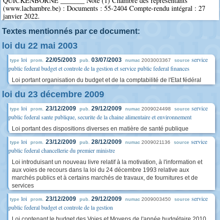
QUICKENBORNE _______ Note (1) Chambre des représentants
(www.lachambre.be) : Documents : 55-2404 Compte-rendu intégral : 27
janvier 2022.
Textes mentionnés par ce document:
loi du 22 mai 2003
loi
service
22/05/2003
03/07/2003
2003003367
type
prom.
pub.
numac
source
public federal budget et controle de la gestion et service public federal finances
Loi portant organisation du budget et de la comptabilité de l'Etat fédéral
loi du 23 décembre 2009
loi
service
23/12/2009
29/12/2009
2009024498
type
prom.
pub.
numac
source
public federal sante publique, securite de la chaine alimentaire et environnement
Loi portant des dispositions diverses en matière de santé publique
loi
service
23/12/2009
28/12/2009
2009021136
type
prom.
pub.
numac
source
public federal chancellerie du premier ministre
Loi introduisant un nouveau livre relatif à la motivation, à l'information et
aux voies de recours dans la loi du 24 décembre 1993 relative aux
marchés publics et à certains marchés de travaux, de fournitures et de
services
loi
service
23/12/2009
29/12/2009
2009003450
type
prom.
pub.
numac
source
public federal budget et controle de la gestion
Loi contenant le budget des Voies et Moyens de l'année budgétaire 2010