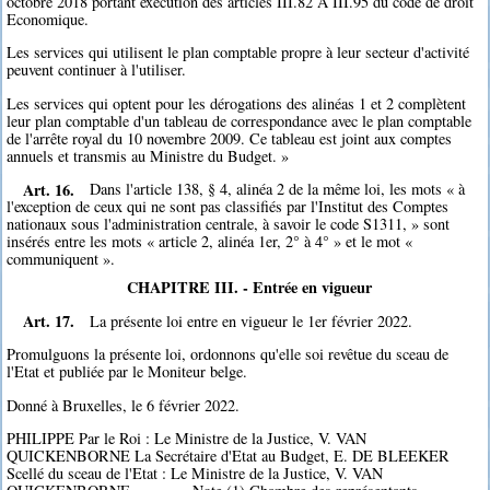
octobre 2018 portant exécution des articles III.82 A III.95 du code de droit
Economique.
Les services qui utilisent le plan comptable propre à leur secteur d'activité
peuvent continuer à l'utiliser.
Les services qui optent pour les dérogations des alinéas 1 et 2 complètent
leur plan comptable d'un tableau de correspondance avec le plan comptable
de l'arrête royal du 10 novembre 2009. Ce tableau est joint aux comptes
annuels et transmis au Ministre du Budget. »
Art. 16.
Dans l'article 138, § 4, alinéa 2 de la même loi, les mots « à
l'exception de ceux qui ne sont pas classifiés par l'Institut des Comptes
nationaux sous l'administration centrale, à savoir le code S1311, » sont
insérés entre les mots « article 2, alinéa 1er, 2° à 4° » et le mot «
communiquent ».
CHAPITRE III. - Entrée en vigueur
Art. 17.
La présente loi entre en vigueur le 1er février 2022.
Promulguons la présente loi, ordonnons qu'elle soi revêtue du sceau de
l'Etat et publiée par le Moniteur belge.
Donné à Bruxelles, le 6 février 2022.
PHILIPPE Par le Roi : Le Ministre de la Justice, V. VAN
QUICKENBORNE La Secrétaire d'Etat au Budget, E. DE BLEEKER
Scellé du sceau de l'Etat : Le Ministre de la Justice, V. VAN