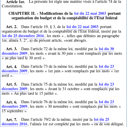
Article 1er.
La présente loi règle une matière visée à l'article 74 de la
Constitution.
CHAPITRE II. - Modifications de la
loi du 22 mai 2003
portant
organisation du budget et de la comptabilité de l'Etat fédéral
Art. 2.
loi du 22 mai 2003
Dans l'article 19, § 3, de la
portant
organisation du budget et de la comptabilité de l'Etat fédéral, inséré par la
loi du 25 décembre 2016
, les mots « , telles que définies au paragraphe
1er, alinéa 3, 2°, a) du présent article, »sont abrogés.
Art. 3.
loi du 30
Dans l'article 72 de la même loi, modifié par la
décembre 2009
, les mots « avant le 30 juin » sont remplacés par les mots
« au plus tard le 30 avril ».
Art. 4.
loi du 23
Dans l'article 73 de la même loi, modifié par la
décembre 2009
, les mots « 1er juin » sont remplacés par les mots « 1er
avril ».
Art. 5.
loi du 23
Dans l'article 75 de la même loi, modifié par la
décembre 2009
, les mots « Avant le 31 octobre » sont remplacés par les
mots « Au plus tard le 15 juillet ».
Art. 6.
loi du 23
Dans l'article 76 de la même loi, modifié par la
décembre 2009
, les mots « 30 novembre » sont remplacés par les mots «
15 septembre ».
Art. 7.
loi du 25
Dans l'article 79/2 de la même, inséré par la
décembre 2016
, l'alinéa 1er est complété par les mots « ou de son délégué.