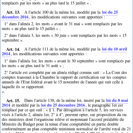
remplacés par les mots « au plus tard le 15 juillet » .
Art. 13.
loi du 25
A l'article 100 de la même loi, modifié par la
décembre 2016
, les modifications suivantes sont apportées :
1° dans l'alinéa 2, les mots « avant le 31 mai » sont remplacés par les
mots « au plus tard le 15 juillet » ;
2° dans l'alinéa 3, les mots « 30 juin » sont remplacés par les mots « 15
septembre ».
Art. 14.
loi du 10 avril
A l'article 111 de la même loi, modifié par la
2014
, les modifications suivantes sont apportées :
1° dans l'alinéa 1er, les mots « avant le 30 septembre » sont remplacés par
les mots « au plus tard le 31 août » ;
2° l'article est complété par un alinéa rédigé comme suit : « La Cour des
comptes transmet à la Chambre le rapport de certification sur les comptes
annuels de l'Etat fédéral avant le 15 novembre de l'année qui suit celle à
laquelle ils se rapportent.
».
Art. 15.
loi du 8 mai
Dans l'article 138, de la même loi, inséré par la
2014
loi du 25 décembre 2016
et modifié par la
, le paragraphe 1er est
remplacé par ce qui suit : « § 1. Par dérogation à l'article 5, les services
visés à l'article 2, alinéa 1er, 2° à 4°, peuvent opter, sur proposition du ou
des ministres dont l'organisme relève et moyennant l'accord préalable du
Ministre du Budget pour la tenue d'une comptabilité en partie double
conformément au plan comptable minimum normalisé de l'arrêté royal du 21