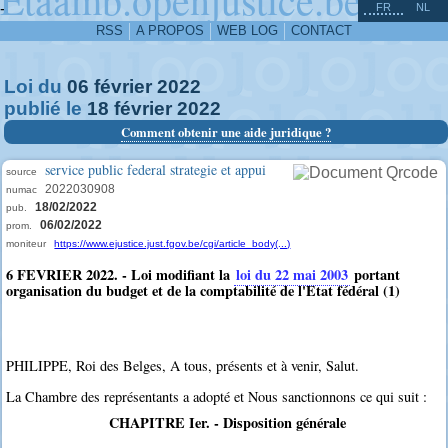
^
-
FR
NL
RSS
A PROPOS
WEB LOG
CONTACT
Loi du
06
février
2022
publié le
18
février
2022
Comment obtenir une aide juridique ?
service public federal strategie et appui
source
2022030908
numac
18/02/2022
pub.
06/02/2022
prom.
moniteur
https://www.ejustice.just.fgov.be/cgi/article_body(...)
6 FEVRIER 2022. - Loi modifiant la
loi du 22 mai 2003
portant
organisation du budget et de la comptabilité de l'Etat fédéral (1)
PHILIPPE, Roi des Belges, A tous, présents et à venir, Salut.
La Chambre des représentants a adopté et Nous sanctionnons ce qui suit :
CHAPITRE Ier. - Disposition générale