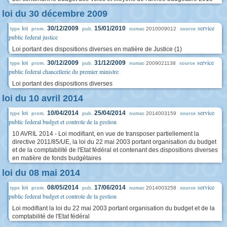
loi du 30 décembre 2009
loi
service
30/12/2009
15/01/2010
2010009012
type
prom.
pub.
numac
source
public federal justice
Loi portant des dispositions diverses en matière de Justice (1)
loi
service
30/12/2009
31/12/2009
2009021138
type
prom.
pub.
numac
source
public federal chancellerie du premier ministre
Loi portant des dispositions diverses
loi du 10 avril 2014
loi
service
10/04/2014
25/04/2014
2014003159
type
prom.
pub.
numac
source
public federal budget et controle de la gestion
10 AVRIL 2014 - Loi modifiant, en vue de transposer partiellement la
directive 2011/85/UE, la loi du 22 mai 2003 portant organisation du budget
et de la comptabilité de l'Etat fédéral et contenant des dispositions diverses
en matière de fonds budgétaires
loi du 08 mai 2014
loi
service
08/05/2014
17/06/2014
2014003258
type
prom.
pub.
numac
source
public federal budget et controle de la gestion
Loi modifiant la loi du 22 mai 2003 portant organisation du budget et de la
comptabilité de l'Etat fédéral