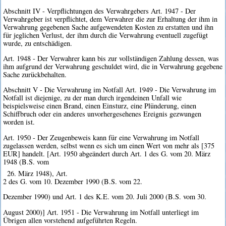
Abschnitt IV - Verpflichtungen des Verwahrgebers Art. 1947 - Der
Verwahrgeber ist verpflichtet, dem Verwahrer die zur Erhaltung der ihm in
Verwahrung gegebenen Sache aufgewendeten Kosten zu erstatten und ihn
für jeglichen Verlust, der ihm durch die Verwahrung eventuell zugefügt
wurde, zu entschädigen.
Art. 1948 - Der Verwahrer kann bis zur vollständigen Zahlung dessen, was
ihm aufgrund der Verwahrung geschuldet wird, die in Verwahrung gegebene
Sache zurückbehalten.
Abschnitt V - Die Verwahrung im Notfall Art. 1949 - Die Verwahrung im
Notfall ist diejenige, zu der man durch irgendeinen Unfall wie
beispielsweise einen Brand, einen Einsturz, eine Plünderung, einen
Schiffbruch oder ein anderes unvorhergesehenes Ereignis gezwungen
worden ist.
Art. 1950 - Der Zeugenbeweis kann für eine Verwahrung im Notfall
zugelassen werden, selbst wenn es sich um einen Wert von mehr als [375
EUR] handelt. [Art. 1950 abgeändert durch Art. 1 des G. vom 20. März
1948 (B.S. vom
26. März 1948), Art.
2 des G. vom 10. Dezember 1990 (B.S. vom 22.
Dezember 1990) und Art. 1 des K.E. vom 20. Juli 2000 (B.S. vom 30.
August 2000)] Art. 1951 - Die Verwahrung im Notfall unterliegt im
Übrigen allen vorstehend aufgeführten Regeln.