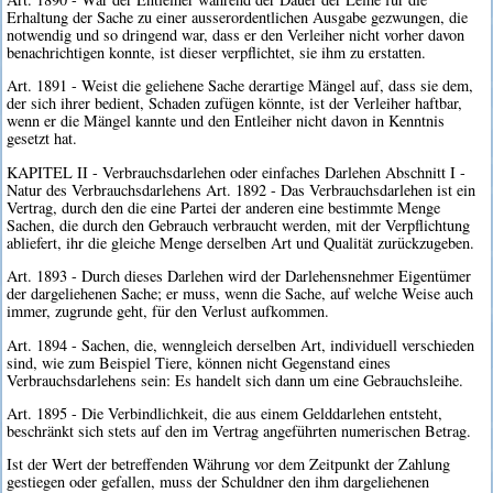
Erhaltung der Sache zu einer ausserordentlichen Ausgabe gezwungen, die
notwendig und so dringend war, dass er den Verleiher nicht vorher davon
benachrichtigen konnte, ist dieser verpflichtet, sie ihm zu erstatten.
Art. 1891 - Weist die geliehene Sache derartige Mängel auf, dass sie dem,
der sich ihrer bedient, Schaden zufügen könnte, ist der Verleiher haftbar,
wenn er die Mängel kannte und den Entleiher nicht davon in Kenntnis
gesetzt hat.
KAPITEL II - Verbrauchsdarlehen oder einfaches Darlehen Abschnitt I -
Natur des Verbrauchsdarlehens Art. 1892 - Das Verbrauchsdarlehen ist ein
Vertrag, durch den die eine Partei der anderen eine bestimmte Menge
Sachen, die durch den Gebrauch verbraucht werden, mit der Verpflichtung
abliefert, ihr die gleiche Menge derselben Art und Qualität zurückzugeben.
Art. 1893 - Durch dieses Darlehen wird der Darlehensnehmer Eigentümer
der dargeliehenen Sache; er muss, wenn die Sache, auf welche Weise auch
immer, zugrunde geht, für den Verlust aufkommen.
Art. 1894 - Sachen, die, wenngleich derselben Art, individuell verschieden
sind, wie zum Beispiel Tiere, können nicht Gegenstand eines
Verbrauchsdarlehens sein: Es handelt sich dann um eine Gebrauchsleihe.
Art. 1895 - Die Verbindlichkeit, die aus einem Gelddarlehen entsteht,
beschränkt sich stets auf den im Vertrag angeführten numerischen Betrag.
Ist der Wert der betreffenden Währung vor dem Zeitpunkt der Zahlung
gestiegen oder gefallen, muss der Schuldner den ihm dargeliehenen