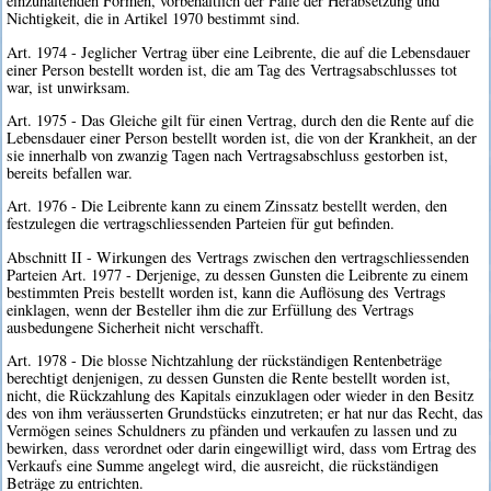
einzuhaltenden Formen, vorbehaltlich der Fälle der Herabsetzung und
Nichtigkeit, die in Artikel 1970 bestimmt sind.
Art. 1974 - Jeglicher Vertrag über eine Leibrente, die auf die Lebensdauer
einer Person bestellt worden ist, die am Tag des Vertragsabschlusses tot
war, ist unwirksam.
Art. 1975 - Das Gleiche gilt für einen Vertrag, durch den die Rente auf die
Lebensdauer einer Person bestellt worden ist, die von der Krankheit, an der
sie innerhalb von zwanzig Tagen nach Vertragsabschluss gestorben ist,
bereits befallen war.
Art. 1976 - Die Leibrente kann zu einem Zinssatz bestellt werden, den
festzulegen die vertragschliessenden Parteien für gut befinden.
Abschnitt II - Wirkungen des Vertrags zwischen den vertragschliessenden
Parteien Art. 1977 - Derjenige, zu dessen Gunsten die Leibrente zu einem
bestimmten Preis bestellt worden ist, kann die Auflösung des Vertrags
einklagen, wenn der Besteller ihm die zur Erfüllung des Vertrags
ausbedungene Sicherheit nicht verschafft.
Art. 1978 - Die blosse Nichtzahlung der rückständigen Rentenbeträge
berechtigt denjenigen, zu dessen Gunsten die Rente bestellt worden ist,
nicht, die Rückzahlung des Kapitals einzuklagen oder wieder in den Besitz
des von ihm veräusserten Grundstücks einzutreten; er hat nur das Recht, das
Vermögen seines Schuldners zu pfänden und verkaufen zu lassen und zu
bewirken, dass verordnet oder darin eingewilligt wird, dass vom Ertrag des
Verkaufs eine Summe angelegt wird, die ausreicht, die rückständigen
Beträge zu entrichten.