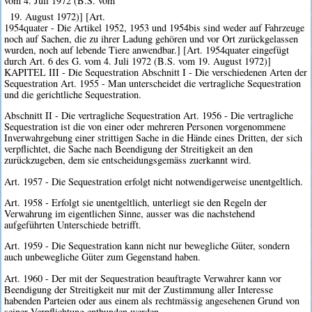
vom 4. Juli 1972 (B.S. vom
19. August 1972)] [Art.
1954quater - Die Artikel 1952, 1953 und 1954bis sind weder auf Fahrzeuge
noch auf Sachen, die zu ihrer Ladung gehören und vor Ort zurückgelassen
wurden, noch auf lebende Tiere anwendbar.] [Art. 1954quater eingefügt
durch Art. 6 des G. vom 4. Juli 1972 (B.S. vom 19. August 1972)]
KAPITEL III - Die Sequestration Abschnitt I - Die verschiedenen Arten der
Sequestration Art. 1955 - Man unterscheidet die vertragliche Sequestration
und die gerichtliche Sequestration.
Abschnitt II - Die vertragliche Sequestration Art. 1956 - Die vertragliche
Sequestration ist die von einer oder mehreren Personen vorgenommene
Inverwahrgebung einer strittigen Sache in die Hände eines Dritten, der sich
verpflichtet, die Sache nach Beendigung der Streitigkeit an den
zurückzugeben, dem sie entscheidungsgemäss zuerkannt wird.
Art. 1957 - Die Sequestration erfolgt nicht notwendigerweise unentgeltlich.
Art. 1958 - Erfolgt sie unentgeltlich, unterliegt sie den Regeln der
Verwahrung im eigentlichen Sinne, ausser was die nachstehend
aufgeführten Unterschiede betrifft.
Art. 1959 - Die Sequestration kann nicht nur bewegliche Güter, sondern
auch unbewegliche Güter zum Gegenstand haben.
Art. 1960 - Der mit der Sequestration beauftragte Verwahrer kann vor
Beendigung der Streitigkeit nur mit der Zustimmung aller Interesse
habenden Parteien oder aus einem als rechtmässig angesehenen Grund von
seiner Verpflichtung entbunden werden.