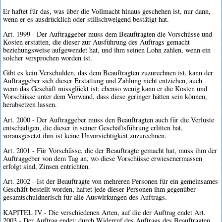
Er haftet für das, was über die Vollmacht hinaus geschehen ist, nur dann,
wenn er es ausdrücklich oder stillschweigend bestätigt hat.
Art. 1999 - Der Auftraggeber muss dem Beauftragten die Vorschüsse und
Kosten erstatten, die dieser zur Ausführung des Auftrags gemacht
beziehungsweise aufgewendet hat, und ihm seinen Lohn zahlen, wenn ein
solcher versprochen worden ist.
Gibt es kein Verschulden, das dem Beauftragten zuzurechnen ist, kann der
Auftraggeber sich dieser Erstattung und Zahlung nicht entziehen, auch
wenn das Geschäft missglückt ist; ebenso wenig kann er die Kosten und
Vorschüsse unter dem Vorwand, dass diese geringer hätten sein können,
herabsetzen lassen.
Art. 2000 - Der Auftraggeber muss den Beauftragten auch für die Verluste
entschädigen, die dieser in seiner Geschäftsführung erlitten hat,
vorausgesetzt ihm ist keine Unvorsichtigkeit zuzurechnen.
Art. 2001 - Für Vorschüsse, die der Beauftragte gemacht hat, muss ihm der
Auftraggeber von dem Tag an, wo diese Vorschüsse erwiesenermassen
erfolgt sind, Zinsen entrichten.
Art. 2002 - Ist der Beauftragte von mehreren Personen für ein gemeinsames
Geschäft bestellt worden, haftet jede dieser Personen ihm gegenüber
gesamtschuldnerisch für alle Auswirkungen des Auftrags.
KAPITEL IV - Die verschiedenen Arten, auf die der Auftrag endet Art.
2003 - Der Auftrag endet: durch Widerruf des Auftrags des Beauftragten,