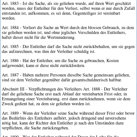
Art. 1883 - Ist die Sache, als sie geliehen wurde, auf ihren Wert geschätzt
worden, muss der Entleiher für den Verlust, selbst wenn er nur durch Zufall
entstanden ist, aufkommen, es sei denn, Gegenteiliges ist vereinbart
worden.
Art. 1884 - Verliert die Sache an Wert durch den blossen Gebrauch, zu dem
sie geliehen worden ist, und ohne jegliches Verschulden des Entleihers,
haftet dieser nicht für die Wertminderung.
Art. 1885 - Der Entleiher darf die Sache nicht zurückbehalten, um sie gegen
das aufzurechnen, was ihm der Verleiher schuldig ist.
Art. 1886 - Hat der Entleiher, um die Sache zu gebrauchen, Kosten
aufgewendet, kann er diese nicht zurückfordern.
Art. 1887 - Haben mehrere Personen dieselbe Sache gemeinsam geliehen,
sind sie dem Verleiher gegenüber dafür gesamtschuldnerisch haftbar.
Abschnitt III - Verpflichtungen des Verleihers Art. 1888 - Der Verleiher
darf die geliehene Sache erst nach Ablauf der vereinbarten Frist oder, in
Ermangelung einer Vereinbarung, erst dann zurücknehmen, wenn sie dem
Zweck gedient hat, zu dem sie geliehen worden ist.
Art. 1889 - Wenn der Verleiher seine Sache während dieser Frist oder bevor
das Bedürfnis des Entleihers aufhört, jedoch dringend und unversehens
nötig hat, kann der Richter den Entleiher je nach den Umständen dazu
verpflichten, die Sache zurückzugeben.
Art. 1890 - War der Entleiher während der Dauer der Leihe für die