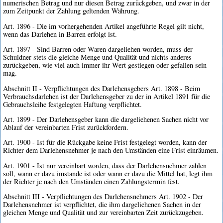
numerischen Betrag und nur diesen Betrag zurückgeben, und zwar in der
zum Zeitpunkt der Zahlung geltenden Währung.
Art. 1896 - Die im vorhergehenden Artikel angeführte Regel gilt nicht,
wenn das Darlehen in Barren erfolgt ist.
Art. 1897 - Sind Barren oder Waren dargeliehen worden, muss der
Schuldner stets die gleiche Menge und Qualität und nichts anderes
zurückgeben, wie viel auch immer ihr Wert gestiegen oder gefallen sein
mag.
Abschnitt II - Verpflichtungen des Darlehensgebers Art. 1898 - Beim
Verbrauchsdarlehen ist der Darlehensgeber zu der in Artikel 1891 für die
Gebrauchsleihe festgelegten Haftung verpflichtet.
Art. 1899 - Der Darlehensgeber kann die dargeliehenen Sachen nicht vor
Ablauf der vereinbarten Frist zurückfordern.
Art. 1900 - Ist für die Rückgabe keine Frist festgelegt worden, kann der
Richter dem Darlehensnehmer je nach den Umständen eine Frist einräumen.
Art. 1901 - Ist nur vereinbart worden, dass der Darlehensnehmer zahlen
soll, wann er dazu imstande ist oder wann er dazu die Mittel hat, legt ihm
der Richter je nach den Umständen einen Zahlungstermin fest.
Abschnitt III - Verpflichtungen des Darlehensnehmers Art. 1902 - Der
Darlehensnehmer ist verpflichtet, die ihm dargeliehenen Sachen in der
gleichen Menge und Qualität und zur vereinbarten Zeit zurückzugeben.