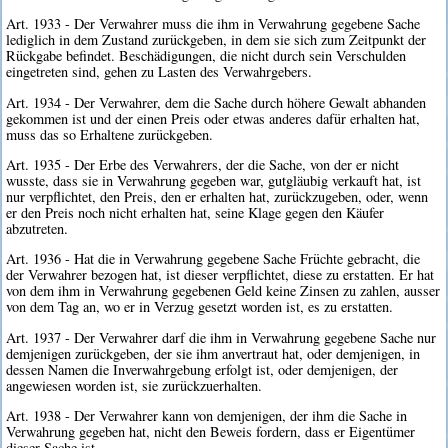
Art. 1933 - Der Verwahrer muss die ihm in Verwahrung gegebene Sache
lediglich in dem Zustand zurückgeben, in dem sie sich zum Zeitpunkt der
Rückgabe befindet. Beschädigungen, die nicht durch sein Verschulden
eingetreten sind, gehen zu Lasten des Verwahrgebers.
Art. 1934 - Der Verwahrer, dem die Sache durch höhere Gewalt abhanden
gekommen ist und der einen Preis oder etwas anderes dafür erhalten hat,
muss das so Erhaltene zurückgeben.
Art. 1935 - Der Erbe des Verwahrers, der die Sache, von der er nicht
wusste, dass sie in Verwahrung gegeben war, gutgläubig verkauft hat, ist
nur verpflichtet, den Preis, den er erhalten hat, zurückzugeben, oder, wenn
er den Preis noch nicht erhalten hat, seine Klage gegen den Käufer
abzutreten.
Art. 1936 - Hat die in Verwahrung gegebene Sache Früchte gebracht, die
der Verwahrer bezogen hat, ist dieser verpflichtet, diese zu erstatten. Er hat
von dem ihm in Verwahrung gegebenen Geld keine Zinsen zu zahlen, ausser
von dem Tag an, wo er in Verzug gesetzt worden ist, es zu erstatten.
Art. 1937 - Der Verwahrer darf die ihm in Verwahrung gegebene Sache nur
demjenigen zurückgeben, der sie ihm anvertraut hat, oder demjenigen, in
dessen Namen die Inverwahrgebung erfolgt ist, oder demjenigen, der
angewiesen worden ist, sie zurückzuerhalten.
Art. 1938 - Der Verwahrer kann von demjenigen, der ihm die Sache in
Verwahrung gegeben hat, nicht den Beweis fordern, dass er Eigentümer
dieser Sache ist.