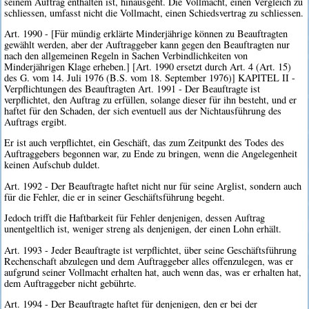
seinem Auftrag enthalten ist, hinausgeht. Die Vollmacht, einen Vergleich zu
schliessen, umfasst nicht die Vollmacht, einen Schiedsvertrag zu schliessen.
Art. 1990 - [Für mündig erklärte Minderjährige können zu Beauftragten
gewählt werden, aber der Auftraggeber kann gegen den Beauftragten nur
nach den allgemeinen Regeln in Sachen Verbindlichkeiten von
Minderjährigen Klage erheben.] [Art. 1990 ersetzt durch Art. 4 (Art. 15)
des G. vom 14. Juli 1976 (B.S. vom 18. September 1976)] KAPITEL II -
Verpflichtungen des Beauftragten Art. 1991 - Der Beauftragte ist
verpflichtet, den Auftrag zu erfüllen, solange dieser für ihn besteht, und er
haftet für den Schaden, der sich eventuell aus der Nichtausführung des
Auftrags ergibt.
Er ist auch verpflichtet, ein Geschäft, das zum Zeitpunkt des Todes des
Auftraggebers begonnen war, zu Ende zu bringen, wenn die Angelegenheit
keinen Aufschub duldet.
Art. 1992 - Der Beauftragte haftet nicht nur für seine Arglist, sondern auch
für die Fehler, die er in seiner Geschäftsführung begeht.
Jedoch trifft die Haftbarkeit für Fehler denjenigen, dessen Auftrag
unentgeltlich ist, weniger streng als denjenigen, der einen Lohn erhält.
Art. 1993 - Jeder Beauftragte ist verpflichtet, über seine Geschäftsführung
Rechenschaft abzulegen und dem Auftraggeber alles offenzulegen, was er
aufgrund seiner Vollmacht erhalten hat, auch wenn das, was er erhalten hat,
dem Auftraggeber nicht gebührte.
Art. 1994 - Der Beauftragte haftet für denjenigen, den er bei der