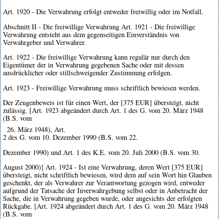
Art. 1920 - Die Verwahrung erfolgt entweder freiwillig oder im Notfall.
Abschnitt II - Die freiwillige Verwahrung Art. 1921 - Die freiwillige
Verwahrung entsteht aus dem gegenseitigen Einverständnis von
Verwahrgeber und Verwahrer.
Art. 1922 - Die freiwillige Verwahrung kann regulär nur durch den
Eigentümer der in Verwahrung gegebenen Sache oder mit dessen
ausdrücklicher oder stillschweigender Zustimmung erfolgen.
Art. 1923 - Freiwillige Verwahrung muss schriftlich bewiesen werden.
Der Zeugenbeweis ist für einen Wert, der [375 EUR] übersteigt, nicht
zulässig. [Art. 1923 abgeändert durch Art. 1 des G. vom 20. März 1948
(B.S. vom
26. März 1948), Art.
2 des G. vom 10. Dezember 1990 (B.S. vom 22.
Dezember 1990) und Art. 1 des K.E. vom 20. Juli 2000 (B.S. vom 30.
August 2000)] Art. 1924 - Ist eine Verwahrung, deren Wert [375 EUR]
übersteigt, nicht schriftlich bewiesen, wird dem auf sein Wort hin Glauben
geschenkt, der als Verwahrer zur Verantwortung gezogen wird, entweder
aufgrund der Tatsache der Inverwahrgebung selbst oder in Anbetracht der
Sache, die in Verwahrung gegeben wurde, oder angesichts der erfolgten
Rückgabe. [Art. 1924 abgeändert durch Art. 1 des G. vom 20. März 1948
(B.S. vom