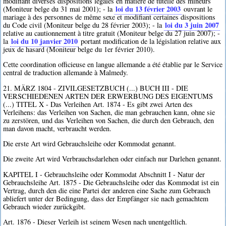
modifiant diverses dispositions légales en matière de tutelle des mineurs
loi du 13 février 2003
(Moniteur belge du 31 mai 2001); - la
ouvrant le
mariage à des personnes de même sexe et modifiant certaines dispositions
loi du 3 juin 2007
du Code civil (Moniteur belge du 28 février 2003); - la
relative au cautionnement à titre gratuit (Moniteur belge du 27 juin 2007); -
loi du 10 janvier 2010
la
portant modification de la législation relative aux
jeux de hasard (Moniteur belge du 1er février 2010).
Cette coordination officieuse en langue allemande a été établie par le Service
central de traduction allemande à Malmedy.
21. MÄRZ 1804 - ZIVILGESETZBUCH (...) BUCH III - DIE
VERSCHIEDENEN ARTEN DER ERWERBUNG DES EIGENTUMS
(...) TITEL X - Das Verleihen Art. 1874 - Es gibt zwei Arten des
Verleihens: das Verleihen von Sachen, die man gebrauchen kann, ohne sie
zu zerstören, und das Verleihen von Sachen, die durch den Gebrauch, den
man davon macht, verbraucht werden.
Die erste Art wird Gebrauchsleihe oder Kommodat genannt.
Die zweite Art wird Verbrauchsdarlehen oder einfach nur Darlehen genannt.
KAPITEL I - Gebrauchsleihe oder Kommodat Abschnitt I - Natur der
Gebrauchsleihe Art. 1875 - Die Gebrauchsleihe oder das Kommodat ist ein
Vertrag, durch den die eine Partei der anderen eine Sache zum Gebrauch
abliefert unter der Bedingung, dass der Empfänger sie nach gemachtem
Gebrauch wieder zurückgibt.
Art. 1876 - Dieser Verleih ist seinem Wesen nach unentgeltlich.