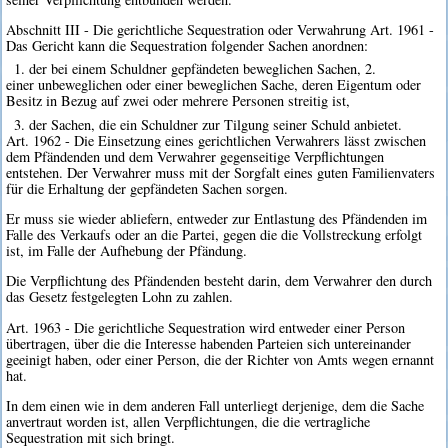
Abschnitt III - Die gerichtliche Sequestration oder Verwahrung Art. 1961 -
Das Gericht kann die Sequestration folgender Sachen anordnen:
1. der bei einem Schuldner gepfändeten beweglichen Sachen, 2.
einer unbeweglichen oder einer beweglichen Sache, deren Eigentum oder
Besitz in Bezug auf zwei oder mehrere Personen streitig ist,
3. der Sachen, die ein Schuldner zur Tilgung seiner Schuld anbietet.
Art. 1962 - Die Einsetzung eines gerichtlichen Verwahrers lässt zwischen
dem Pfändenden und dem Verwahrer gegenseitige Verpflichtungen
entstehen. Der Verwahrer muss mit der Sorgfalt eines guten Familienvaters
für die Erhaltung der gepfändeten Sachen sorgen.
Er muss sie wieder abliefern, entweder zur Entlastung des Pfändenden im
Falle des Verkaufs oder an die Partei, gegen die die Vollstreckung erfolgt
ist, im Falle der Aufhebung der Pfändung.
Die Verpflichtung des Pfändenden besteht darin, dem Verwahrer den durch
das Gesetz festgelegten Lohn zu zahlen.
Art. 1963 - Die gerichtliche Sequestration wird entweder einer Person
übertragen, über die die Interesse habenden Parteien sich untereinander
geeinigt haben, oder einer Person, die der Richter von Amts wegen ernannt
hat.
In dem einen wie in dem anderen Fall unterliegt derjenige, dem die Sache
anvertraut worden ist, allen Verpflichtungen, die die vertragliche
Sequestration mit sich bringt.