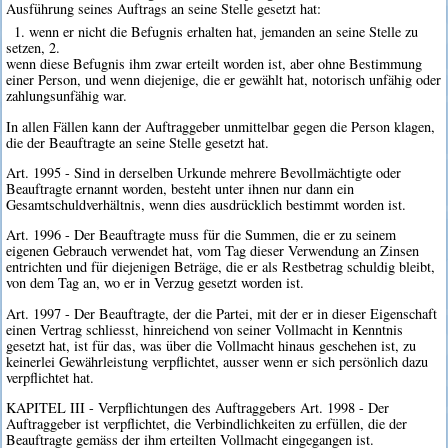
Ausführung seines Auftrags an seine Stelle gesetzt hat:
1. wenn er nicht die Befugnis erhalten hat, jemanden an seine Stelle zu
setzen, 2.
wenn diese Befugnis ihm zwar erteilt worden ist, aber ohne Bestimmung
einer Person, und wenn diejenige, die er gewählt hat, notorisch unfähig oder
zahlungsunfähig war.
In allen Fällen kann der Auftraggeber unmittelbar gegen die Person klagen,
die der Beauftragte an seine Stelle gesetzt hat.
Art. 1995 - Sind in derselben Urkunde mehrere Bevollmächtigte oder
Beauftragte ernannt worden, besteht unter ihnen nur dann ein
Gesamtschuldverhältnis, wenn dies ausdrücklich bestimmt worden ist.
Art. 1996 - Der Beauftragte muss für die Summen, die er zu seinem
eigenen Gebrauch verwendet hat, vom Tag dieser Verwendung an Zinsen
entrichten und für diejenigen Beträge, die er als Restbetrag schuldig bleibt,
von dem Tag an, wo er in Verzug gesetzt worden ist.
Art. 1997 - Der Beauftragte, der die Partei, mit der er in dieser Eigenschaft
einen Vertrag schliesst, hinreichend von seiner Vollmacht in Kenntnis
gesetzt hat, ist für das, was über die Vollmacht hinaus geschehen ist, zu
keinerlei Gewährleistung verpflichtet, ausser wenn er sich persönlich dazu
verpflichtet hat.
KAPITEL III - Verpflichtungen des Auftraggebers Art. 1998 - Der
Auftraggeber ist verpflichtet, die Verbindlichkeiten zu erfüllen, die der
Beauftragte gemäss der ihm erteilten Vollmacht eingegangen ist.