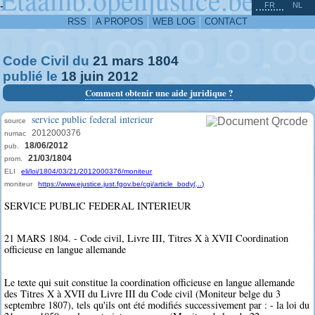
^
-
FR
NL
RSS
A PROPOS
WEB LOG
CONTACT
Code Civil du
21
mars
1804
publié le
18
juin
2012
Comment obtenir une aide juridique ?
service public federal interieur
source
2012000376
numac
18/06/2012
pub.
21/03/1804
prom.
ELI
eli/loi/1804/03/21/2012000376/moniteur
moniteur
https://www.ejustice.just.fgov.be/cgi/article_body(...)
SERVICE PUBLIC FEDERAL INTERIEUR
21 MARS 1804. - Code civil, Livre III, Titres X à XVII Coordination
officieuse en langue allemande
Le texte qui suit constitue la coordination officieuse en langue allemande
des Titres X à XVII du Livre III du Code civil (Moniteur belge du 3
septembre 1807), tels qu'ils ont été modifiés successivement par : - la loi du