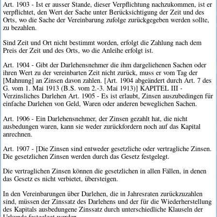
Art. 1903 - Ist er ausser Stande, dieser Verpflichtung nachzukommen, ist er
verpflichtet, den Wert der Sache unter Berücksichtigung der Zeit und des
Orts, wo die Sache der Vereinbarung zufolge zurückgegeben werden sollte,
zu bezahlen.
Sind Zeit und Ort nicht bestimmt worden, erfolgt die Zahlung nach dem
Preis der Zeit und des Orts, wo die Anleihe erfolgt ist.
Art. 1904 - Gibt der Darlehensnehmer die ihm dargeliehenen Sachen oder
ihren Wert zu der vereinbarten Zeit nicht zurück, muss er vom Tag der
[Mahnung] an Zinsen davon zahlen. [Art. 1904 abgeändert durch Art. 7 des
G. vom 1. Mai 1913 (B.S. vom 2.-3. Mai 1913)] KAPITEL III -
Verzinsliches Darlehen Art. 1905 - Es ist erlaubt, Zinsen auszubedingen für
einfache Darlehen von Geld, Waren oder anderen beweglichen Sachen.
Art. 1906 - Ein Darlehensnehmer, der Zinsen gezahlt hat, die nicht
ausbedungen waren, kann sie weder zurückfordern noch auf das Kapital
anrechnen.
Art. 1907 - [Die Zinsen sind entweder gesetzliche oder vertragliche Zinsen.
Die gesetzlichen Zinsen werden durch das Gesetz festgelegt.
Die vertraglichen Zinsen können die gesetzlichen in allen Fällen, in denen
das Gesetz es nicht verbietet, übersteigen.
In den Vereinbarungen über Darlehen, die in Jahresraten zurückzuzahlen
sind, müssen der Zinssatz des Darlehens und der für die Wiederherstellung
des Kapitals ausbedungene Zinssatz durch unterschiedliche Klauseln der
Urkunde festgelegt werden.