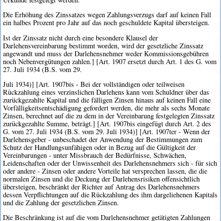
Die Erhöhung des Zinssatzes wegen Zahlungsverzugs darf auf keinen Fall
ein halbes Prozent pro Jahr auf das noch geschuldete Kapital übersteigen.
Ist der Zinssatz nicht durch eine besondere Klausel der
Darlehensvereinbarung bestimmt worden, wird der gesetzliche Zinssatz
angewandt und muss der Darlehensnehmer weder Kommissionsgebühren
noch Nebenvergütungen zahlen.] [Art. 1907 ersetzt durch Art. 1 des G. vom
27. Juli 1934 (B.S. vom 29.
Juli 1934)] [Art. 1907bis - Bei der vollständigen oder teilweisen
Rückzahlung eines verzinslichen Darlehens kann vom Schuldner über das
zurückgezahlte Kapital und die fälligen Zinsen hinaus auf keinen Fall eine
Vorfälligkeitsentschädigung gefordert werden, die mehr als sechs Monate
Zinsen, berechnet auf die zu dem in der Vereinbarung festgelegten Zinssatz
zurückgezahlte Summe, beträgt.] [Art. 1907bis eingefügt durch Art. 2 des
G. vom 27. Juli 1934 (B.S. vom 29. Juli 1934)] [Art. 1907ter - Wenn der
Darlehensgeber - unbeschadet der Anwendung der Bestimmungen zum
Schutz der Handlungsunfähigen oder in Bezug auf die Gültigkeit der
Vereinbarungen - unter Missbrauch der Bedürfnisse, Schwächen,
Leidenschaften oder der Unwissenheit des Darlehensnehmers sich - für sich
oder andere - Zinsen oder andere Vorteile hat versprechen lassen, die die
normalen Zinsen und die Deckung der Darlehensrisiken offensichtlich
übersteigen, beschränkt der Richter auf Antrag des Darlehensnehmers
dessen Verpflichtungen auf die Rückzahlung des ihm dargeliehenen Kapitals
und die Zahlung der gesetzlichen Zinsen.
Die Beschränkung ist auf die vom Darlehensnehmer getätigten Zahlungen