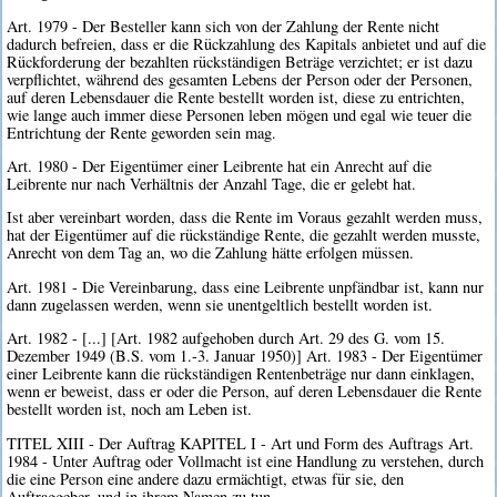
Art. 1979 - Der Besteller kann sich von der Zahlung der Rente nicht
dadurch befreien, dass er die Rückzahlung des Kapitals anbietet und auf die
Rückforderung der bezahlten rückständigen Beträge verzichtet; er ist dazu
verpflichtet, während des gesamten Lebens der Person oder der Personen,
auf deren Lebensdauer die Rente bestellt worden ist, diese zu entrichten,
wie lange auch immer diese Personen leben mögen und egal wie teuer die
Entrichtung der Rente geworden sein mag.
Art. 1980 - Der Eigentümer einer Leibrente hat ein Anrecht auf die
Leibrente nur nach Verhältnis der Anzahl Tage, die er gelebt hat.
Ist aber vereinbart worden, dass die Rente im Voraus gezahlt werden muss,
hat der Eigentümer auf die rückständige Rente, die gezahlt werden musste,
Anrecht von dem Tag an, wo die Zahlung hätte erfolgen müssen.
Art. 1981 - Die Vereinbarung, dass eine Leibrente unpfändbar ist, kann nur
dann zugelassen werden, wenn sie unentgeltlich bestellt worden ist.
Art. 1982 - [...] [Art. 1982 aufgehoben durch Art. 29 des G. vom 15.
Dezember 1949 (B.S. vom 1.-3. Januar 1950)] Art. 1983 - Der Eigentümer
einer Leibrente kann die rückständigen Rentenbeträge nur dann einklagen,
wenn er beweist, dass er oder die Person, auf deren Lebensdauer die Rente
bestellt worden ist, noch am Leben ist.
TITEL XIII - Der Auftrag KAPITEL I - Art und Form des Auftrags Art.
1984 - Unter Auftrag oder Vollmacht ist eine Handlung zu verstehen, durch
die eine Person eine andere dazu ermächtigt, etwas für sie, den
Auftraggeber, und in ihrem Namen zu tun.