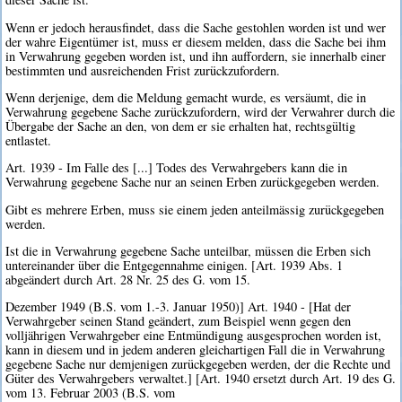
Wenn er jedoch herausfindet, dass die Sache gestohlen worden ist und wer
der wahre Eigentümer ist, muss er diesem melden, dass die Sache bei ihm
in Verwahrung gegeben worden ist, und ihn auffordern, sie innerhalb einer
bestimmten und ausreichenden Frist zurückzufordern.
Wenn derjenige, dem die Meldung gemacht wurde, es versäumt, die in
Verwahrung gegebene Sache zurückzufordern, wird der Verwahrer durch die
Übergabe der Sache an den, von dem er sie erhalten hat, rechtsgültig
entlastet.
Art. 1939 - Im Falle des [...] Todes des Verwahrgebers kann die in
Verwahrung gegebene Sache nur an seinen Erben zurückgegeben werden.
Gibt es mehrere Erben, muss sie einem jeden anteilmässig zurückgegeben
werden.
Ist die in Verwahrung gegebene Sache unteilbar, müssen die Erben sich
untereinander über die Entgegennahme einigen. [Art. 1939 Abs. 1
abgeändert durch Art. 28 Nr. 25 des G. vom 15.
Dezember 1949 (B.S. vom 1.-3. Januar 1950)] Art. 1940 - [Hat der
Verwahrgeber seinen Stand geändert, zum Beispiel wenn gegen den
volljährigen Verwahrgeber eine Entmündigung ausgesprochen worden ist,
kann in diesem und in jedem anderen gleichartigen Fall die in Verwahrung
gegebene Sache nur demjenigen zurückgegeben werden, der die Rechte und
Güter des Verwahrgebers verwaltet.] [Art. 1940 ersetzt durch Art. 19 des G.
vom 13. Februar 2003 (B.S. vom