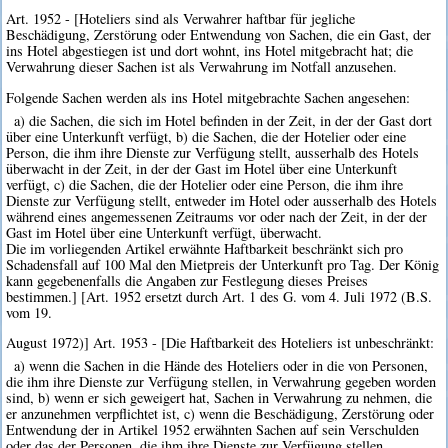
Art. 1952 - [Hoteliers sind als Verwahrer haftbar für jegliche
Beschädigung, Zerstörung oder Entwendung von Sachen, die ein Gast, der
ins Hotel abgestiegen ist und dort wohnt, ins Hotel mitgebracht hat; die
Verwahrung dieser Sachen ist als Verwahrung im Notfall anzusehen.
Folgende Sachen werden als ins Hotel mitgebrachte Sachen angesehen:
a) die Sachen, die sich im Hotel befinden in der Zeit, in der der Gast dort
über eine Unterkunft verfügt, b) die Sachen, die der Hotelier oder eine
Person, die ihm ihre Dienste zur Verfügung stellt, ausserhalb des Hotels
überwacht in der Zeit, in der der Gast im Hotel über eine Unterkunft
verfügt, c) die Sachen, die der Hotelier oder eine Person, die ihm ihre
Dienste zur Verfügung stellt, entweder im Hotel oder ausserhalb des Hotels
während eines angemessenen Zeitraums vor oder nach der Zeit, in der der
Gast im Hotel über eine Unterkunft verfügt, überwacht.
Die im vorliegenden Artikel erwähnte Haftbarkeit beschränkt sich pro
Schadensfall auf 100 Mal den Mietpreis der Unterkunft pro Tag. Der König
kann gegebenenfalls die Angaben zur Festlegung dieses Preises
bestimmen.] [Art. 1952 ersetzt durch Art. 1 des G. vom 4. Juli 1972 (B.S.
vom 19.
August 1972)] Art. 1953 - [Die Haftbarkeit des Hoteliers ist unbeschränkt:
a) wenn die Sachen in die Hände des Hoteliers oder in die von Personen,
die ihm ihre Dienste zur Verfügung stellen, in Verwahrung gegeben worden
sind, b) wenn er sich geweigert hat, Sachen in Verwahrung zu nehmen, die
er anzunehmen verpflichtet ist, c) wenn die Beschädigung, Zerstörung oder
Entwendung der in Artikel 1952 erwähnten Sachen auf sein Verschulden
oder das der Personen, die ihm ihre Dienste zur Verfügung stellen,