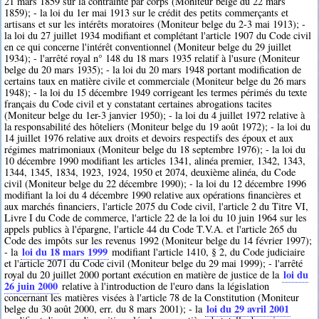
21 mars 1859 sur la contrainte par corps (Moniteur belge du 22 mars
1859); - la loi du 1er mai 1913 sur le crédit des petits commerçants et
artisans et sur les intérêts moratoires (Moniteur belge du 2-3 mai 1913); -
la loi du 27 juillet 1934 modifiant et complétant l'article 1907 du Code civil
en ce qui concerne l'intérêt conventionnel (Moniteur belge du 29 juillet
1934); - l'arrêté royal n° 148 du 18 mars 1935 relatif à l'usure (Moniteur
belge du 20 mars 1935); - la loi du 20 mars 1948 portant modification de
certains taux en matière civile et commerciale (Moniteur belge du 26 mars
1948); - la loi du 15 décembre 1949 corrigeant les termes périmés du texte
français du Code civil et y constatant certaines abrogations tacites
(Moniteur belge du 1er-3 janvier 1950); - la loi du 4 juillet 1972 relative à
la responsabilité des hôteliers (Moniteur belge du 19 août 1972); - la loi du
14 juillet 1976 relative aux droits et devoirs respectifs des époux et aux
régimes matrimoniaux (Moniteur belge du 18 septembre 1976); - la loi du
10 décembre 1990 modifiant les articles 1341, alinéa premier, 1342, 1343,
1344, 1345, 1834, 1923, 1924, 1950 et 2074, deuxième alinéa, du Code
civil (Moniteur belge du 22 décembre 1990); - la loi du 12 décembre 1996
modifiant la loi du 4 décembre 1990 relative aux opérations financières et
aux marchés financiers, l'article 2075 du Code civil, l'article 2 du Titre VI,
Livre I du Code de commerce, l'article 22 de la loi du 10 juin 1964 sur les
appels publics à l'épargne, l'article 44 du Code T.V.A. et l'article 265 du
Code des impôts sur les revenus 1992 (Moniteur belge du 14 février 1997);
loi du 18 mars 1999
- la
modifiant l'article 1410, § 2, du Code judiciaire
et l'article 2071 du Code civil (Moniteur belge du 29 mai 1999); - l'arrêté
loi du
royal du 20 juillet 2000 portant exécution en matière de justice de la
26 juin 2000
relative à l'introduction de l'euro dans la législation
concernant les matières visées à l'article 78 de la Constitution (Moniteur
loi du 29 avril 2001
belge du 30 août 2000, err. du 8 mars 2001); - la