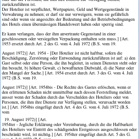
zurückzuführen ist.
Der Hotelier ist verpflichtet, Wertpapiere, Geld und Wertgegenstände in
Verwahrung zu nehmen; er darf sie nur verweigern, wenn sie gefährlich
sind oder wenn sie angesichts der Bedeutung und der Betriebsbedingungen
des Hotels einen übermässigen Handelswert haben oder sperrig sind.
Er kann verlangen, dass der ihm anvertraute Gegenstand in einer
geschlossenen oder versiegelten Verpackung enthalten sein muss.] [Art.
1953 ersetzt durch Art. 2 des G. vom 4. Juli 1972 (B.S. vom 19.
August 1972)] Art. 1954 - [Der Hotelier ist nicht haftbar, sofern die
Beschädigung, Zerstörung oder Entwendung zurückzuführen ist auf: a) den
Gast selbst oder eine Person, die ihn begleitet, in seinen Diensten steht oder
ihn besucht, b) höhere Gewalt, c) bewaffneten Diebstahl, d) die Natur oder
den Mangel der Sache.] [Art. 1954 ersetzt durch Art. 3 des G. vom 4. Juli
1972 (B.S. vom 19.
August 1972)] [Art. 1954bis - Die Rechte des Gastes erlöschen, wenn er
den erlittenen Schaden nicht unmittelbar nach dessen Feststellung meldet,
ausser wenn der Schaden durch das Verschulden des Hoteliers oder von
Personen, die ihm ihre Dienste zur Verfügung stellen, verursacht worden
ist.] [Art. 1954bis eingefügt durch Art. 4 des G. vom 4. Juli 1972 (B.S.
vom
19. August 1972)] [Art.
1954ter - Jegliche Erklärung oder Vereinbarung, durch die die Haftbarkeit
des Hoteliers vor Eintritt des schädigenden Ereignisses ausgeschlossen oder
beschränkt wird, ist nichtig.] [Art. 1954ter eingefügt durch Art. 5 des G.