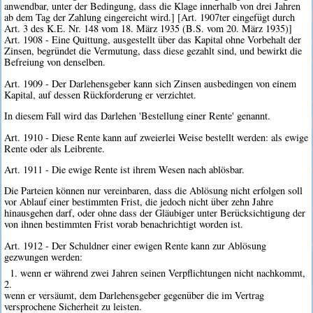
anwendbar, unter der Bedingung, dass die Klage innerhalb von drei Jahren
ab dem Tag der Zahlung eingereicht wird.] [Art. 1907ter eingefügt durch
Art. 3 des K.E. Nr. 148 vom 18. März 1935 (B.S. vom 20. März 1935)]
Art. 1908 - Eine Quittung, ausgestellt über das Kapital ohne Vorbehalt der
Zinsen, begründet die Vermutung, dass diese gezahlt sind, und bewirkt die
Befreiung von denselben.
Art. 1909 - Der Darlehensgeber kann sich Zinsen ausbedingen von einem
Kapital, auf dessen Rückforderung er verzichtet.
In diesem Fall wird das Darlehen 'Bestellung einer Rente' genannt.
Art. 1910 - Diese Rente kann auf zweierlei Weise bestellt werden: als ewige
Rente oder als Leibrente.
Art. 1911 - Die ewige Rente ist ihrem Wesen nach ablösbar.
Die Parteien können nur vereinbaren, dass die Ablösung nicht erfolgen soll
vor Ablauf einer bestimmten Frist, die jedoch nicht über zehn Jahre
hinausgehen darf, oder ohne dass der Gläubiger unter Berücksichtigung der
von ihnen bestimmten Frist vorab benachrichtigt worden ist.
Art. 1912 - Der Schuldner einer ewigen Rente kann zur Ablösung
gezwungen werden:
1. wenn er während zwei Jahren seinen Verpflichtungen nicht nachkommt,
2.
wenn er versäumt, dem Darlehensgeber gegenüber die im Vertrag
versprochene Sicherheit zu leisten.