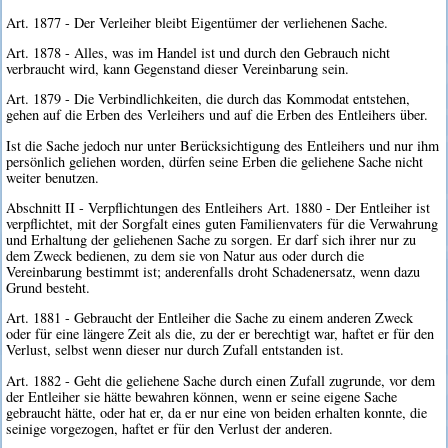
Art. 1877 - Der Verleiher bleibt Eigentümer der verliehenen Sache.
Art. 1878 - Alles, was im Handel ist und durch den Gebrauch nicht
verbraucht wird, kann Gegenstand dieser Vereinbarung sein.
Art. 1879 - Die Verbindlichkeiten, die durch das Kommodat entstehen,
gehen auf die Erben des Verleihers und auf die Erben des Entleihers über.
Ist die Sache jedoch nur unter Berücksichtigung des Entleihers und nur ihm
persönlich geliehen worden, dürfen seine Erben die geliehene Sache nicht
weiter benutzen.
Abschnitt II - Verpflichtungen des Entleihers Art. 1880 - Der Entleiher ist
verpflichtet, mit der Sorgfalt eines guten Familienvaters für die Verwahrung
und Erhaltung der geliehenen Sache zu sorgen. Er darf sich ihrer nur zu
dem Zweck bedienen, zu dem sie von Natur aus oder durch die
Vereinbarung bestimmt ist; anderenfalls droht Schadenersatz, wenn dazu
Grund besteht.
Art. 1881 - Gebraucht der Entleiher die Sache zu einem anderen Zweck
oder für eine längere Zeit als die, zu der er berechtigt war, haftet er für den
Verlust, selbst wenn dieser nur durch Zufall entstanden ist.
Art. 1882 - Geht die geliehene Sache durch einen Zufall zugrunde, vor dem
der Entleiher sie hätte bewahren können, wenn er seine eigene Sache
gebraucht hätte, oder hat er, da er nur eine von beiden erhalten konnte, die
seinige vorgezogen, haftet er für den Verlust der anderen.