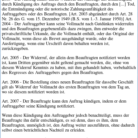
durch Kündigung des Auftrags durch den Beauftragten, durch den [...] Tod,
die Entmündigung oder die notorische Zahlungsunfähigkeit des
Auftraggebers oder des Beauftragten. [Art. 2003 abgeändert durch Art. 28
Nr. 26 des G. vom 15. Dezember 1949 (B.S. vom 1.-3. Januar 1950)] Art.
2004 - Der Auftraggeber kann seine Vollmacht nach Gutdünken widerrufen
und den Beauftragten gegebenenfalls dazu zwingen, ihm entweder die
privatschriftliche Urkunde, die die Vollmacht enthält, oder das Original der
Vollmacht, wenn diese als Brevet ausgehändigt wurde, oder die
Ausfertigung, wenn eine Urschrift davon behalten worden ist,
zurückzugeben.
Art. 2005 - Der Widerruf, der allein dem Beauftragten notifiziert worden
ist, kann Dritten gegenüber nicht geltend gemacht werden, die, ohne von
diesem Widerruf Kenntnis zu haben, mit ihm gehandelt haben, vorbehaltlich
des Regresses des Auftraggebers gegen den Beauftragten.
Art. 2006 - Die Bestellung eines neuen Beauftragten für dasselbe Geschäft
gilt als Widerruf der Vollmacht des ersten Beauftragten von dem Tag an,
wo sie diesem notifiziert worden ist.
Art. 2007 - Der Beauftragte kann den Auftrag kündigen, indem er dem
Auftraggeber seine Kündigung notifiziert.
Wenn diese Kündigung den Auftraggeber jedoch benachteiligt, muss der
Beauftragte ihn dafür entschädigen, es sei denn, dass es ihm, dem
Beauftragten, unmöglich ist, den Auftrag weiter auszuführen, ohne dadurch
selbst einen beträchtlichen Nachteil zu erleiden.