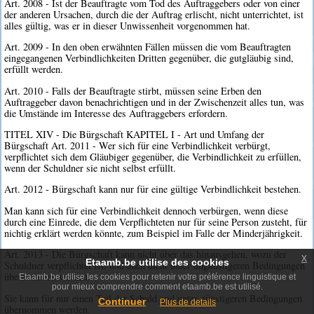
Art. 2008 - Ist der Beauftragte vom Tod des Auftraggebers oder von einer
der anderen Ursachen, durch die der Auftrag erlischt, nicht unterrichtet, ist
alles gültig, was er in dieser Unwissenheit vorgenommen hat.
Art. 2009 - In den oben erwähnten Fällen müssen die vom Beauftragten
eingegangenen Verbindlichkeiten Dritten gegenüber, die gutgläubig sind,
erfüllt werden.
Art. 2010 - Falls der Beauftragte stirbt, müssen seine Erben den
Auftraggeber davon benachrichtigen und in der Zwischenzeit alles tun, was
die Umstände im Interesse des Auftraggebers erfordern.
TITEL XIV - Die Bürgschaft KAPITEL I - Art und Umfang der
Bürgschaft Art. 2011 - Wer sich für eine Verbindlichkeit verbürgt,
verpflichtet sich dem Gläubiger gegenüber, die Verbindlichkeit zu erfüllen,
wenn der Schuldner sie nicht selbst erfüllt.
Art. 2012 - Bürgschaft kann nur für eine gültige Verbindlichkeit bestehen.
Man kann sich für eine Verbindlichkeit dennoch verbürgen, wenn diese
durch eine Einrede, die dem Verpflichteten nur für seine Person zusteht, für
nichtig erklärt werden könnte, zum Beispiel im Falle der Minderjährigkeit.
Art. 2013 - Die Bürgschaft kann nicht über das hinausgehen, wozu der
x
Etaamb.be utilise des cookies
Schuldner verpflichtet ist, und auch nicht unter ungünstigeren Bedingungen
übernommen werden.
Etaamb.be utilise les cookies pour retenir votre préférence linguistique et
pour mieux comprendre comment etaamb.be est utilisé.
Sie kann für nur einen Teil der Schuld und unter günstigeren Bedingungen
Continuer
Plus de details
übernommen werden.