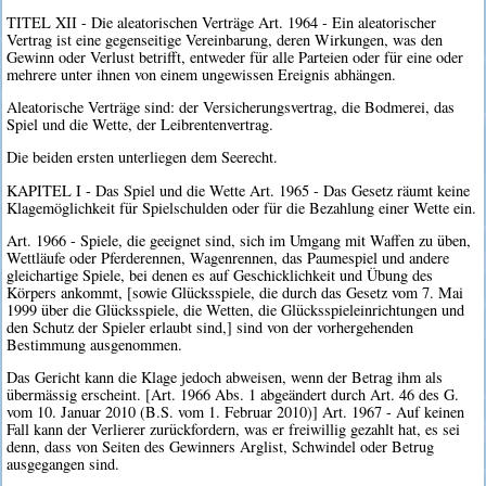
TITEL XII - Die aleatorischen Verträge Art. 1964 - Ein aleatorischer
Vertrag ist eine gegenseitige Vereinbarung, deren Wirkungen, was den
Gewinn oder Verlust betrifft, entweder für alle Parteien oder für eine oder
mehrere unter ihnen von einem ungewissen Ereignis abhängen.
Aleatorische Verträge sind: der Versicherungsvertrag, die Bodmerei, das
Spiel und die Wette, der Leibrentenvertrag.
Die beiden ersten unterliegen dem Seerecht.
KAPITEL I - Das Spiel und die Wette Art. 1965 - Das Gesetz räumt keine
Klagemöglichkeit für Spielschulden oder für die Bezahlung einer Wette ein.
Art. 1966 - Spiele, die geeignet sind, sich im Umgang mit Waffen zu üben,
Wettläufe oder Pferderennen, Wagenrennen, das Paumespiel und andere
gleichartige Spiele, bei denen es auf Geschicklichkeit und Übung des
Körpers ankommt, [sowie Glücksspiele, die durch das Gesetz vom 7. Mai
1999 über die Glücksspiele, die Wetten, die Glücksspieleinrichtungen und
den Schutz der Spieler erlaubt sind,] sind von der vorhergehenden
Bestimmung ausgenommen.
Das Gericht kann die Klage jedoch abweisen, wenn der Betrag ihm als
übermässig erscheint. [Art. 1966 Abs. 1 abgeändert durch Art. 46 des G.
vom 10. Januar 2010 (B.S. vom 1. Februar 2010)] Art. 1967 - Auf keinen
Fall kann der Verlierer zurückfordern, was er freiwillig gezahlt hat, es sei
denn, dass von Seiten des Gewinners Arglist, Schwindel oder Betrug
ausgegangen sind.