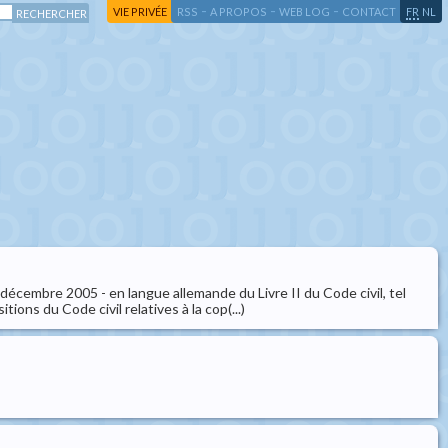
-
-
-
-
VIE PRIVÉE
RSS
A PROPOS
WEB LOG
CONTACT
FR
NL
décembre 2005 - en langue allemande du Livre II du Code civil, tel
tions du Code civil relatives à la cop(...)