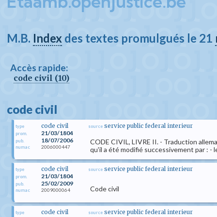
Etaamb.openjustice.be
M.B.
Index
des textes promulgués le 21
Accès rapide:
code civil (10)
code civil
code civil
service public federal interieur
type
source
21/03/1804
prom.
18/07/2006
CODE CIVIL, LIVRE II. - Traduction alleman
pub.
2006000447
numac
qu'il a été modifié successivement par : - le
code civil
service public federal interieur
type
source
21/03/1804
prom.
25/02/2009
pub.
Code civil
2009000064
numac
code civil
service public federal interieur
type
source