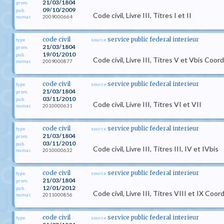
21/03/1804
prom.
09/10/2009
pub.
Code civil, Livre III, Titres I et II
2009000664
numac
code civil
service public federal interieur
type
source
21/03/1804
prom.
19/01/2010
pub.
Code civil, Livre III, Titres V et Vbis Coo
2009000877
numac
code civil
service public federal interieur
type
source
21/03/1804
prom.
03/11/2010
pub.
Code civil, Livre III, Titres VI et VII
2010000631
numac
code civil
service public federal interieur
type
source
21/03/1804
prom.
03/11/2010
pub.
Code civil, Livre III, Titres III, IV et IVbis
2010000632
numac
code civil
service public federal interieur
type
source
21/03/1804
prom.
12/01/2012
pub.
Code civil, Livre III, Titres VIII et IX Coo
2011000856
numac
code civil
service public federal interieur
type
source