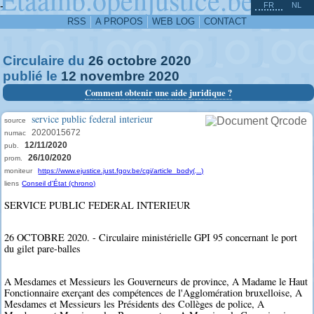
^
-
FR
NL
RSS
A PROPOS
WEB LOG
CONTACT
Circulaire du
26
octobre
2020
publié le
12
novembre
2020
Comment obtenir une aide juridique ?
service public federal interieur
source
2020015672
numac
12/11/2020
pub.
26/10/2020
prom.
moniteur
https://www.ejustice.just.fgov.be/cgi/article_body(...)
liens
Conseil d'État (chrono)
SERVICE PUBLIC FEDERAL INTERIEUR
26 OCTOBRE 2020. - Circulaire ministérielle GPI 95 concernant le port
du gilet pare-balles
A Mesdames et Messieurs les Gouverneurs de province, A Madame le Haut
Fonctionnaire exerçant des compétences de l'Agglomération bruxelloise, A
Mesdames et Messieurs les Présidents des Collèges de police, A