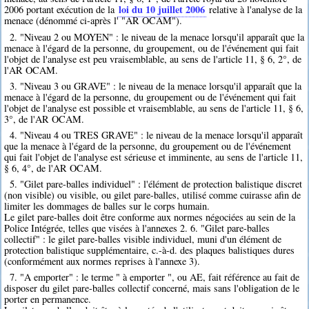
loi du 10 juillet 2006
2006 portant exécution de la
relative à l'analyse de la
menace (dénommé ci-après l' "AR OCAM").
2. "Niveau 2 ou MOYEN" : le niveau de la menace lorsqu'il apparaît que la
menace à l'égard de la personne, du groupement, ou de l'événement qui fait
l'objet de l'analyse est peu vraisemblable, au sens de l'article 11, § 6, 2°, de
l'AR OCAM.
3. "Niveau 3 ou GRAVE" : le niveau de la menace lorsqu'il apparaît que la
menace à l'égard de la personne, du groupement ou de l'événement qui fait
l'objet de l'analyse est possible et vraisemblable, au sens de l'article 11, § 6,
3°, de l'AR OCAM.
4. "Niveau 4 ou TRES GRAVE" : le niveau de la menace lorsqu'il apparaît
que la menace à l'égard de la personne, du groupement ou de l'événement
qui fait l'objet de l'analyse est sérieuse et imminente, au sens de l'article 11,
§ 6, 4°, de l'AR OCAM.
5. "Gilet pare-balles individuel" : l'élément de protection balistique discret
(non visible) ou visible, ou gilet pare-balles, utilisé comme cuirasse afin de
limiter les dommages de balles sur le corps humain.
Le gilet pare-balles doit être conforme aux normes négociées au sein de la
Police Intégrée, telles que visées à l'annexes 2. 6. "Gilet pare-balles
collectif" : le gilet pare-balles visible individuel, muni d'un élément de
protection balistique supplémentaire, c.-à-d. des plaques balistiques dures
(conformément aux normes reprises à l'annexe 3).
7. "A emporter" : le terme " à emporter ", ou AE, fait référence au fait de
disposer du gilet pare-balles collectif concerné, mais sans l'obligation de le
porter en permanence.