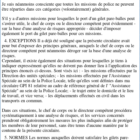
Je suis néanmoins consciente que toutes les missions de police ne peuvent
être réparties dans ces catégories (volontairement) générales.
S'il y a d'autres missions pour lesquelles le port d'un gilet pare-balles peut
s'avérer utile, le chef de corps ou le directeur compétent peut évidemment -
sur la base d'une analyse de risques appropriée - décider d'imposer
également le port du gilet pare-balles pour ces missions.
4. EXCEPTIONS Il a déjà été souligné que la présente circulaire avait
pour but d'exposer des principes généraux, auxquels le chef de corps ou le
directeur compétent peut néanmoins déroger sur la base d'une analyse de
risques.
Cependant, il existe également des situations pour lesquelles je tiens à
indiquer expressément qu'elles ne doivent pas donner lieu à l'application des
principes énoncés ci-dessus. Sont visés ici : - les missions effectuées par la
Direction des unités spéciales; - les missions effectuées par l'Assistance
Spéciale au sein de la Police Locale, telle qu'elles sont définies dans ma
circulaire GPI 81 relative au cadre de référence général de l' "Assistance
Spéciale" au sein de la Police Locale; - le trajet entre le domicile et le lieu
de travail, et vice versa; - les déplacements effectués en civil dans les
transports en commun.
Dans ces situations, le chef de corps ou le directeur compétent procédera
systématiquement à une analyse de risques, et les services concernés
prendront obligatoirement les mesures les plus indiquées afin de protéger
les membres de leur personnel, sans être tenus d'aucune manière par le
contenu de la présente circulaire.
5. NORMES Les normes auxquelles doivent satisfaire les gilets pare-