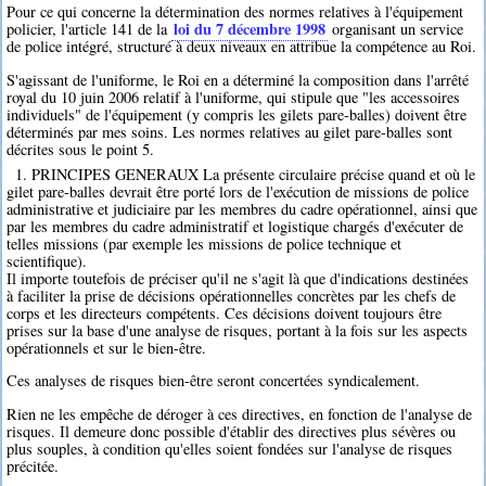
Pour ce qui concerne la détermination des normes relatives à l'équipement
loi du 7 décembre 1998
policier, l'article 141 de la
organisant un service
de police intégré, structuré à deux niveaux en attribue la compétence au Roi.
S'agissant de l'uniforme, le Roi en a déterminé la composition dans l'arrêté
royal du 10 juin 2006 relatif à l'uniforme, qui stipule que "les accessoires
individuels" de l'équipement (y compris les gilets pare-balles) doivent être
déterminés par mes soins. Les normes relatives au gilet pare-balles sont
décrites sous le point 5.
1. PRINCIPES GENERAUX La présente circulaire précise quand et où le
gilet pare-balles devrait être porté lors de l'exécution de missions de police
administrative et judiciaire par les membres du cadre opérationnel, ainsi que
par les membres du cadre administratif et logistique chargés d'exécuter de
telles missions (par exemple les missions de police technique et
scientifique).
Il importe toutefois de préciser qu'il ne s'agit là que d'indications destinées
à faciliter la prise de décisions opérationnelles concrètes par les chefs de
corps et les directeurs compétents. Ces décisions doivent toujours être
prises sur la base d'une analyse de risques, portant à la fois sur les aspects
opérationnels et sur le bien-être.
Ces analyses de risques bien-être seront concertées syndicalement.
Rien ne les empêche de déroger à ces directives, en fonction de l'analyse de
risques. Il demeure donc possible d'établir des directives plus sévères ou
plus souples, à condition qu'elles soient fondées sur l'analyse de risques
précitée.