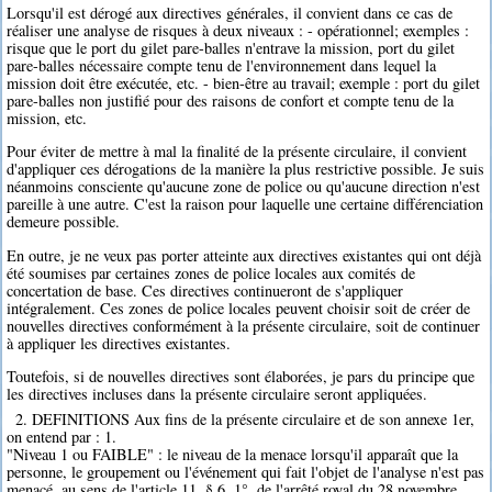
Lorsqu'il est dérogé aux directives générales, il convient dans ce cas de
réaliser une analyse de risques à deux niveaux : - opérationnel; exemples :
risque que le port du gilet pare-balles n'entrave la mission, port du gilet
pare-balles nécessaire compte tenu de l'environnement dans lequel la
mission doit être exécutée, etc. - bien-être au travail; exemple : port du gilet
pare-balles non justifié pour des raisons de confort et compte tenu de la
mission, etc.
Pour éviter de mettre à mal la finalité de la présente circulaire, il convient
d'appliquer ces dérogations de la manière la plus restrictive possible. Je suis
néanmoins consciente qu'aucune zone de police ou qu'aucune direction n'est
pareille à une autre. C'est la raison pour laquelle une certaine différenciation
demeure possible.
En outre, je ne veux pas porter atteinte aux directives existantes qui ont déjà
été soumises par certaines zones de police locales aux comités de
concertation de base. Ces directives continueront de s'appliquer
intégralement. Ces zones de police locales peuvent choisir soit de créer de
nouvelles directives conformément à la présente circulaire, soit de continuer
à appliquer les directives existantes.
Toutefois, si de nouvelles directives sont élaborées, je pars du principe que
les directives incluses dans la présente circulaire seront appliquées.
2. DEFINITIONS Aux fins de la présente circulaire et de son annexe 1er,
on entend par : 1.
"Niveau 1 ou FAIBLE" : le niveau de la menace lorsqu'il apparaît que la
personne, le groupement ou l'événement qui fait l'objet de l'analyse n'est pas
menacé, au sens de l'article 11, § 6, 1°, de l'arrêté royal du 28 novembre