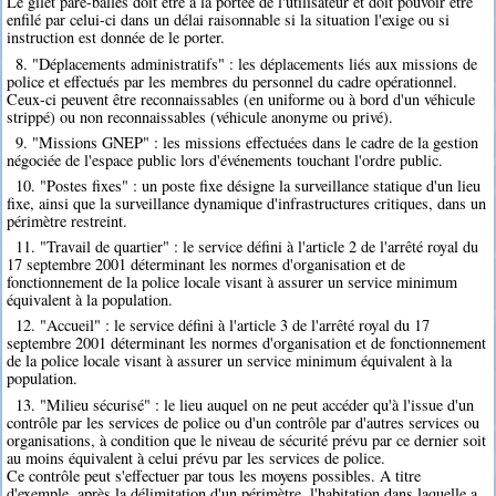
Le gilet pare-balles doit être à la portée de l'utilisateur et doit pouvoir être
enfilé par celui-ci dans un délai raisonnable si la situation l'exige ou si
instruction est donnée de le porter.
8. "Déplacements administratifs" : les déplacements liés aux missions de
police et effectués par les membres du personnel du cadre opérationnel.
Ceux-ci peuvent être reconnaissables (en uniforme ou à bord d'un véhicule
strippé) ou non reconnaissables (véhicule anonyme ou privé).
9. "Missions GNEP" : les missions effectuées dans le cadre de la gestion
négociée de l'espace public lors d'événements touchant l'ordre public.
10. "Postes fixes" : un poste fixe désigne la surveillance statique d'un lieu
fixe, ainsi que la surveillance dynamique d'infrastructures critiques, dans un
périmètre restreint.
11. "Travail de quartier" : le service défini à l'article 2 de l'arrêté royal du
17 septembre 2001 déterminant les normes d'organisation et de
fonctionnement de la police locale visant à assurer un service minimum
équivalent à la population.
12. "Accueil" : le service défini à l'article 3 de l'arrêté royal du 17
septembre 2001 déterminant les normes d'organisation et de fonctionnement
de la police locale visant à assurer un service minimum équivalent à la
population.
13. "Milieu sécurisé" : le lieu auquel on ne peut accéder qu'à l'issue d'un
contrôle par les services de police ou d'un contrôle par d'autres services ou
organisations, à condition que le niveau de sécurité prévu par ce dernier soit
au moins équivalent à celui prévu par les services de police.
Ce contrôle peut s'effectuer par tous les moyens possibles. A titre
d'exemple, après la délimitation d'un périmètre, l'habitation dans laquelle a