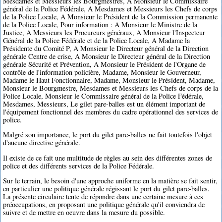
Mesdames et Messieurs les Bourgmestres, A Monsieur le Commissaire
général de la Police Fédérale, A Mesdames et Messieurs les Chefs de corps
de la Police Locale, A Monsieur le Président de la Commission permanente
de la Police Locale, Pour information : A Monsieur le Ministre de la
Justice, A Messieurs les Procureurs généraux, A Monsieur l'Inspecteur
Général de la Police Fédérale et de la Police Locale, A Madame la
Présidente du Comité P, A Monsieur le Directeur général de la Direction
générale Centre de crise, A Monsieur le Directeur général de la Direction
générale Sécurité et Prévention, A Monsieur le Président de l'Organe de
contrôle de l'information policière, Madame, Monsieur le Gouverneur,
Madame le Haut Fonctionnaire, Madame, Monsieur le Président, Madame,
Monsieur le Bourgmestre, Mesdames et Messieurs les Chefs de corps de la
Police Locale, Monsieur le Commissaire général de la Police Fédérale,
Mesdames, Messieurs, Le gilet pare-balles est un élément important de
l'équipement fonctionnel des membres du cadre opérationnel des services de
police.
Malgré son importance, le port du gilet pare-balles ne fait toutefois l'objet
d'aucune directive générale.
Il existe de ce fait une multitude de règles au sein des différentes zones de
police et des différents services de la Police Fédérale.
Sur le terrain, le besoin d'une approche uniforme en la matière se fait sentir,
en particulier une politique générale régissant le port du gilet pare-balles.
La présente circulaire tente de répondre dans une certaine mesure à ces
préoccupations, en proposant une politique générale qu'il conviendra de
suivre et de mettre en oeuvre dans la mesure du possible.