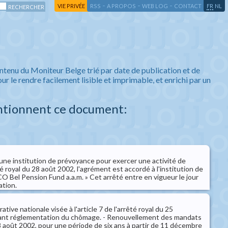
-
-
-
-
VIE PRIVÉE
RSS
A PROPOS
WEB LOG
CONTACT
FR
NL
ntenu du Moniteur Belge trié par date de publication et de
ur le rendre facilement lisible et imprimable, et enrichi par un
ntionnent ce document:
ne institution de prévoyance pour exercer une activité de
 royal du 28 août 2002, l'agrément est accordé à l'institution de
 Bel Pension Fund a.a.m. » Cet arrêté entre en vigueur le jour
ation.
ive nationale visée à l'article 7 de l'arrêté royal du 25
nt réglementation du chômage. - Renouvellement des mandats
8 août 2002, pour une période de six ans à partir de 11 décembre