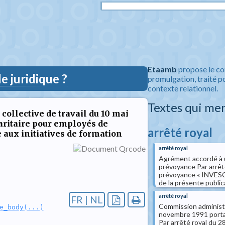
Etaamb
propose le co
 juridique ?
promulgation, traité po
contexte relationnel.
Textes qui me
collective de travail du 10 mai
aritaire pour employés de
arrêté royal
ve aux initiatives de formation
arrêté royal
Agrément accordé à u
prévoyance Par arrêté
prévoyance « INVESCO
de la présente public
arrêté royal
FR | NL
Commission administrat
e_body(...)
novembre 1991 porta
Par arrêté royal du 2