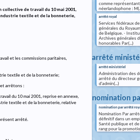
comme représentant d
néerlandophone : M(..
collective de travail du 10 mai 2001,
ndustrie textile et de la bonneterie,
arrêté royal
Services fédéraux des
générales du Royaume 
de Belgique. - Instit
Archives générales d
honorables Par(...)
arrêté ministé
avail et les commissions paritaires,
arrêté ministériel
Administration des d
ie textile et de la bonneterie;
arrêté du directeur g
d'admin(...)
et arrêtons :
nomination pa
travail du 10 mai 2001, reprise en annexe,
rie textile et de la bonneterie, relative
nomination par arrêté roy
Nomination Par arrêt
définitif dans un empl
présent arrêté.
Santé publique et de 
rang pour la promotio