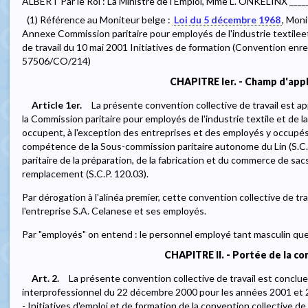
ALBERT Par le Roi : La Ministre de l'Emploi, Mme L. ONKELINX ____
(1) Référence au Moniteur belge :
Loi du 5 décembre 1968
, Moni
Annexe Commission paritaire pour employés de l'industrie textilee
de travail du 10 mai 2001 Initiatives de formation (Convention enr
57506/CO/214)
CHAPITRE Ier. - Champ d'appl
Article 1er.
La présente convention collective de travail est ap
la Commission paritaire pour employés de l'industrie textile et de 
occupent, à l'exception des entreprises et des employés y occupés 
compétence de la Sous-commission paritaire autonome du Lin (S.C.
paritaire de la préparation, de la fabrication et du commerce de sa
remplacement (S.C.P. 120.03).
Par dérogation à l'alinéa premier, cette convention collective de tra
l'entreprise S.A. Celanese et ses employés.
Par "employés" on entend : le personnel employé tant masculin que
CHAPITRE II. - Portée de la c
Art. 2.
La présente convention collective de travail est conclue
interprofessionnel du 22 décembre 2000 pour les années 2001 et 2
- Initiatives d'emploi et de formation de la convention collective de