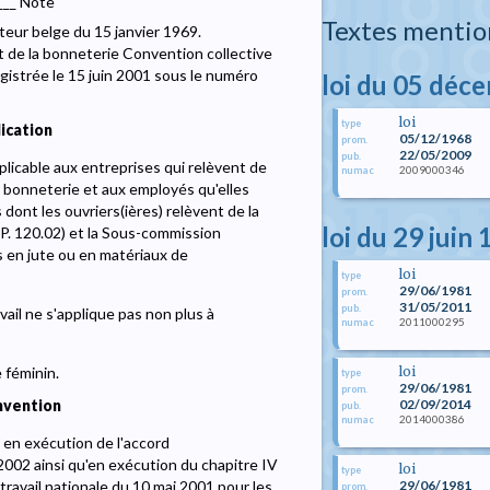
___ Note
Textes mentio
teur belge du 15 janvier 1969.
t de la bonneterie Convention collective
egistrée le 15 juin 2001 sous le numéro
loi du 05 déc
loi
type
ication
05/12/1968
prom.
22/05/2009
pub.
plicable aux entreprises qui relèvent de
2009000346
numac
la bonneterie et aux employés qu'elles
dont les ouvriers(ières) relèvent de la
loi du 29 juin
P. 120.02) et la Sous-commission
cs en jute ou en matériaux de
loi
type
29/06/1981
prom.
31/05/2011
pub.
vail ne s'applique pas non plus à
2011000295
numac
loi
 féminin.
type
29/06/1981
prom.
02/09/2014
onvention
pub.
2014000386
numac
 en exécution de l'accord
002 ainsi qu'en exécution du chapitre IV
loi
type
29/06/1981
 travail nationale du 10 mai 2001 pour les
prom.