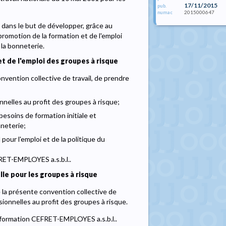
17/11/2015
pub.
2015000647
numac
 dans le but de développer, grâce au
 promotion de la formation et de l'emploi
 la bonneterie.
et de l'emploi des groupes à risque
nvention collective de travail, de prendre
nnelles au profit des groupes à risque;
besoins de formation initiale et
nneterie;
 pour l'emploi et de la politique du
FRET-EMPLOYES a.s.b.l..
le pour les groupes à risque
e la présente convention collective de
ionnelles au profit des groupes à risque.
e formation CEFRET-EMPLOYES a.s.b.l..