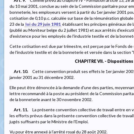
Art. 9.
Comme prévu au chapitre IV - Formation article 13, 2e ali
du 10 mai 2001, conclue au sein de la Commission paritaire pour empl
bonneterie, les employeurs versent à partir du 1er janvier 2001 p
cotisation de 0,10 p.c. calculée sur base de la rémunération globale
23 de la
loi du 29 juin 1981
établissant les principes généraux de la
(publié au Moniteur belge du 2 juillet 1981) et aux arrêtés d'exécut
d'existence pour les employés de l'industrie textile et de la bonnet
Cette cotisation est due par trimestre, est perçue par le Fonds de
de l'industrie textile et de la bonneterie et versée dans la section 
CHAPITRE VII. - Dispositions 
Art. 10.
Cette convention produit ses effets le 1er janvier 200
janvier 2001 au 31 décembre 2002.
Elle peut être dénoncée à la demande d'une des parties, moyennant 
lettre recommandé à la poste au président de la Commission paritai
de la bonneterie avant le 30 novembre 2002.
Art. 11.
La présente convention collective de travail entre en 
les efforts prévus dans la présente convention collective de trava
jugés suffisants par le Ministre de l'Emploi.
Vu pour être annexé à l'arrêté royal du 28 août 2002.