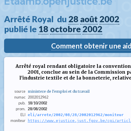
Etaamb.openjustice.be
Arrêté Royal  du 
28
août
2002
publié le 
18
octobre
2002
Comment obtenir une aide
Arrêté royal rendant obligatoire la convention 
2001, conclue au sein de la Commission p
l'industrie textile et de la bonneterie, relati
source
ministere de l'emploi et du travail
numac
2002012962
pub.
18/10/2002
prom.
28/08/2002
ELI
eli/arrete/2002/08/28/2002012962/moniteur
moniteur
https://www.ejustice.just.fgov.be/cgi/articl