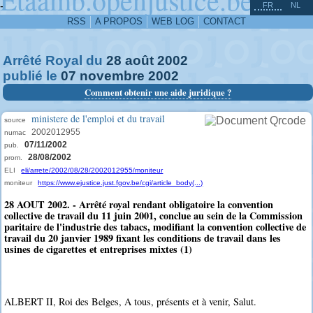
^
-
FR
NL
RSS
A PROPOS
WEB LOG
CONTACT
Arrêté Royal du
28
août
2002
publié le
07
novembre
2002
Comment obtenir une aide juridique ?
ministere de l'emploi et du travail
source
2002012955
numac
07/11/2002
pub.
28/08/2002
prom.
ELI
eli/arrete/2002/08/28/2002012955/moniteur
moniteur
https://www.ejustice.just.fgov.be/cgi/article_body(...)
28 AOUT 2002. - Arrêté royal rendant obligatoire la convention
collective de travail du 11 juin 2001, conclue au sein de la Commission
paritaire de l'industrie des tabacs, modifiant la convention collective de
travail du 20 janvier 1989 fixant les conditions de travail dans les
usines de cigarettes et entreprises mixtes (1)
ALBERT II, Roi des Belges, A tous, présents et à venir, Salut.