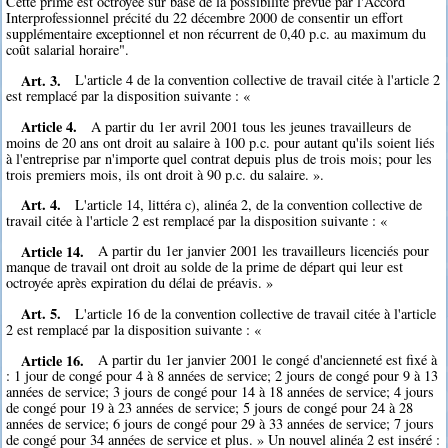
Cette prime est octroyée sur base de la possibilité prévue par l'Accord
Interprofessionnel précité du 22 décembre 2000 de consentir un effort
supplémentaire exceptionnel et non récurrent de 0,40 p.c. au maximum du
coût salarial horaire".
Art. 3.
L'article 4 de la convention collective de travail citée à l'article 2
est remplacé par la disposition suivante : «
Article 4.
A partir du 1er avril 2001 tous les jeunes travailleurs de
moins de 20 ans ont droit au salaire à 100 p.c. pour autant qu'ils soient liés
à l'entreprise par n'importe quel contrat depuis plus de trois mois; pour les
trois premiers mois, ils ont droit à 90 p.c. du salaire. ».
Art. 4.
L'article 14, littéra c), alinéa 2, de la convention collective de
travail citée à l'article 2 est remplacé par la disposition suivante : «
Article 14.
A partir du 1er janvier 2001 les travailleurs licenciés pour
manque de travail ont droit au solde de la prime de départ qui leur est
octroyée après expiration du délai de préavis. »
Art. 5.
L'article 16 de la convention collective de travail citée à l'article
2 est remplacé par la disposition suivante : «
Article 16.
A partir du 1er janvier 2001 le congé d'ancienneté est fixé à
: 1 jour de congé pour 4 à 8 années de service; 2 jours de congé pour 9 à 13
années de service; 3 jours de congé pour 14 à 18 années de service; 4 jours
de congé pour 19 à 23 années de service; 5 jours de congé pour 24 à 28
années de service; 6 jours de congé pour 29 à 33 années de service; 7 jours
de congé pour 34 années de service et plus. » Un nouvel alinéa 2 est inséré :