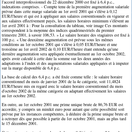
l'accord interprofessionnel du 22 décembre 2000 est fixé à 6,4 p.c.,
indexations comprises. - Compte tenu de la première augmentation salariale
prévue dans cette marge salariale au 1er avril 2001 qui s'élève à 0,12
EUR/l'heure et qui est à appliquer aux salaires conventionnels en vigueur et
aux salaires effectivement payés, les salaires horaires minimum s'élèvent au
1er avril 2001 à : Pour la consultation du tableau, voir image Ces montants
correspondent à la moyenne des indices quadrimestriels du premier
trimestre 2001, à savoir 106,53. » Le salaire horaire des stagiaires est fixé à
100 p.c. « Une deuxième augmentation est prévue sous les mêmes
conditions au 1er octobre 2001 qui s'élève à 0,05 EUR/l'heure et une
troisième au 1er avril 2002 de 0,10 EUR/l'heure étant entendu qu'une
dernière augmentation sera appliquée éventuellement au 1er octobre 2002,
après avoir calculé à cette date la somme sur les deux années des
adaptations à l'index et des augmentations salariales appliquées et à imputer
sur la marge disponible de 6,4 p.c.
La base de calcul des 6,4 p.c. a été fixée comme telle : le salaire horaire
conventionnel du mois de janvier 2001 de la 4e catégorie, soit 11,4824
EUR/l'heure mis en regard avec le salaire horaire conventionnel du mois
d'octobre 2002 de la même catégorie en adaptant effectivement les salaires
au 1er octobre 2002.
En outre, au 1er octobre 2001 une prime unique brute de 86,76 EUR est
accordée, y compris un minikit euro pour autant que cette possibilité soit
prévue par les instances compétentes, à déduire de la prime unique brute et
à octroyer dès que possible à partir du 1er octobre 2001, mais au plus tard
le 15 décembre 2001.