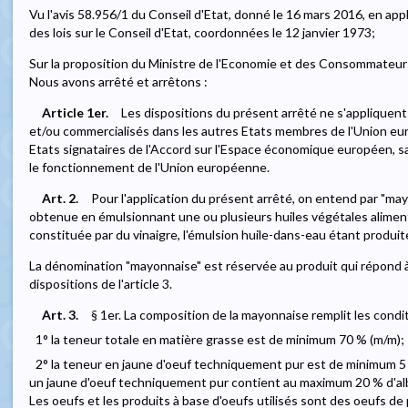
Vu l'avis 58.956/1 du Conseil d'Etat, donné le 16 mars 2016, en applica
des lois sur le Conseil d'Etat, coordonnées le 12 janvier 1973;
Sur la proposition du Ministre de l'Economie et des Consommateurs 
Nous avons arrêté et arrêtons :
Article 1er.
Les dispositions du présent arrêté ne s'appliquen
et/ou commercialisés dans les autres Etats membres de l'Union eu
Etats signataires de l'Accord sur l'Espace économique européen, san
le fonctionnement de l'Union européenne.
Art. 2.
Pour l'application du présent arrêté, on entend par "ma
obtenue en émulsionnant une ou plusieurs huiles végétales alime
constituée par du vinaigre, l'émulsion huile-dans-eau étant produite
La dénomination "mayonnaise" est réservée au produit qui répond à l
dispositions de l'article 3.
Art. 3.
§ 1er. La composition de la mayonnaise remplit les condi
1° la teneur totale en matière grasse est de minimum 70 % (m/m);
2° la teneur en jaune d'oeuf techniquement pur est de minimum 5
un jaune d'oeuf techniquement pur contient au maximum 20 % d'albu
Les oeufs et les produits à base d'oeufs utilisés sont des oeufs d