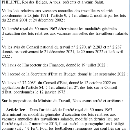
PHILIPPE, Roi des Belges, A tous, présents et à venir, Salut.
Vu les lois relatives aux vacances annuelles des travailleurs salariés,
coordonnées le 28 juin 1971, l'article 9, § 1er, alinéa 2, modifié par les lois
du 22 mai 2001 et 24 décembre 2002 ;
Vu l'arrêté royal du 30 mars 1967 déterminant les modalités générales
d'exécution des lois relatives aux vacances annuelles des travailleurs salariés
;
Vu les avis du Conseil national du travail n° 2.270, n° 2.283 et n° 2.287
donnés respectivement le 21 décembre 2021, le 29 mars 2022 et le 6 avril
2022 ;
Vu l'avis de l'Inspecteur des Finances, donné le 19 juillet 2022 ;
Vu l'accord de la Secrétaire d'Etat au Budget, donné le 1er septembre 2022 ;
Vu l'avis n° 72.208/1 du Conseil d'Etat, donné le 12 octobre 2022 en
application de l'article 84, § 1er, alinéa 1er, 2°, des lois sur le Conseil
d'Etat, coordonnées le 12 janvier 1973 ;
Sur la proposition du Ministre du Travail, Nous avons arrêté et arrêtons :
Article 1er.
Dans l'article 46 de l'arrêté royal du 30 mars 1967
déterminant les modalités générales d'exécution des lois relatives aux
vacances annuelles des travailleurs salariés, modifié en dernier lieu par
l'arrêté royal du 7 novembre 2013, il est inséré un paragraphe 1er/1 rédigé
comme suit : " § 1er/1 Pour les footballeurs rémunérés qui sont liés par un