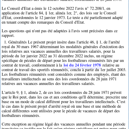
Le Conseil d'Etat a émis le 12 octobre 2022 l'avis n° 72.208/1, en
application de l'article 84, § 1er, alinéa 1er, 2°, des lois sur le Conseil
d'Etat, coordonnées le 12 janvier 1973. Le texte a été partiellement adapté
en tenant compte des remarques du Conseil d'Etat.
Les questions qui n'ont pas été adaptées à l'avis sont précisées dans ce
rapport.
1. Généralités Le présent projet insère dans l'article 46, § 1, de l'arrêté
royal du 30 mars 1967 déterminant les modalités générales d'exécution des
lois relatives aux vacances annuelles des travailleurs salariés, pour la
période du 1er janvier 2022 au 31 décembre 2022 inclus, un régime
spécifique de pécules de départ pour les footballeurs rémunérés liés par un
loi du 24 février 1978
contrat de travail, conformément à la
relative au
contrat de travail des sportifs rémunérés, conclu à partir du 1er juillet 2003.
Les footballeurs rémunérés sont considérés comme des employés, étant des
travailleurs intellectuels au sens des lois coordonnées du 28 juin 1971
relatives aux vacances annuelles des travailleurs salariés.
L'article 9, § 1, alinéa 2, de ces lois coordonnées du 28 juin 1971 prévoit
que le Roi peut, dans les cas et aux conditions qu'Il détermine, prescrire une
base ou un mode de calcul différent pour les travailleurs intellectuels. C'est
le cas dans le présent projet d'arrêté royal où une base et une méthode de
calcul différentes sont utilisées pour le pécule de vacances de départ des
footballeurs rémunérés.
Cette exception au régime légal des vacances annuelles pendant une période
transitoire se justifie par le fait qu'un régime spécifique est prévu pour cette