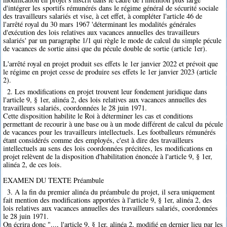
d'intégrer les sportifs rémunérés dans le régime général de sécurité sociale
des travailleurs salariés et vise, à cet effet, à compléter l'article 46 de
l'arrêté royal du 30 mars 1967 'déterminant les modalités générales
d'exécution des lois relatives aux vacances annuelles des travailleurs
salariés' par un paragraphe 1/1 qui règle le mode de calcul du simple pécule
de vacances de sortie ainsi que du pécule double de sortie (article 1er).
L'arrêté royal en projet produit ses effets le 1er janvier 2022 et prévoit que
le régime en projet cesse de produire ses effets le 1er janvier 2023 (article
2).
2. Les modifications en projet trouvent leur fondement juridique dans
l'article 9, § 1er, alinéa 2, des lois relatives aux vacances annuelles des
travailleurs salariés, coordonnées le 28 juin 1971.
Cette disposition habilite le Roi à déterminer les cas et conditions
permettant de recourir à une base ou à un mode différent de calcul du pécule
de vacances pour les travailleurs intellectuels. Les footballeurs rémunérés
étant considérés comme des employés, c'est à dire des travailleurs
intellectuels au sens des lois coordonnées précitées, les modifications en
projet relèvent de la disposition d'habilitation énoncée à l'article 9, § 1er,
alinéa 2, de ces lois.
EXAMEN DU TEXTE Préambule
3. A la fin du premier alinéa du préambule du projet, il sera uniquement
fait mention des modifications apportées à l'article 9, § 1er, alinéa 2, des
lois relatives aux vacances annuelles des travailleurs salariés, coordonnées
le 28 juin 1971.
On écrira donc "..., l'article 9, § 1er, alinéa 2, modifié en dernier lieu par les