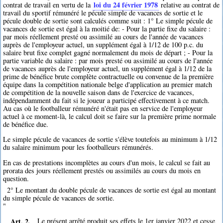
loi du 24 février 1978
contrat de travail en vertu de la
relative au contrat de
travail du sportif rémunéré le pécule simple de vacances de sortie et le
pécule double de sortie sont calculés comme suit : 1° Le simple pécule de
vacances de sortie est égal à la moitié de: - Pour la partie fixe du salaire :
par mois réellement presté ou assimilé au cours de l'année de vacances
auprès de l'employeur actuel, un supplément égal à 1/12 de 100 p.c. du
salaire brut fixe complet gagné normalement du mois de départ ; - Pour la
partie variable du salaire : par mois presté ou assimilé au cours de l'année
de vacances auprès de l'employeur actuel, un supplément égal à 1/12 de la
prime de bénéfice brute complète contractuelle ou convenue de la première
équipe dans la compétition nationale belge d'application au premier match
de compétition de la nouvelle saison dans de l'exercice de vacances,
indépendamment du fait si le joueur a participé effectivement à ce match.
Au cas où le footballeur rémunéré n'était pas en service de l'employeur
actuel à ce moment-là, le calcul doit se faire sur la première prime normale
de bénéfice due.
Le simple pécule de vacances de sortie s'élève toutefois au minimum à 1/12
du salaire minimum pour les footballeurs rémunérés.
En cas de prestations incomplètes au cours d'un mois, le calcul se fait au
prorata des jours réellement prestés ou assimilés au cours du mois en
question.
2° Le montant du double pécule de vacances de sortie est égal au montant
du simple pécule de vacances de sortie.
"
Art. 2.
Le présent arrêté produit ses effets le 1er janvier 2022 et cesse