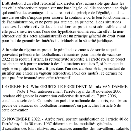
L'attribution d'un effet rétroactif aux arrêtés n'est admissible que dans les
cas où la rétroactivité repose sur une base légale, où elle concerne une règle
qui confère des avantages dans le respect du principe de l'égalité, ou dans la
mesure où elle s'impose pour assurer la continuité ou le bon fonctionnement
de l'administration, et ne porte pas atteinte, en principe, à des situations
acquises. La rétroactivité des dispositions en projet n'est admissible que si
elle peut s'inscrire dans l'une des hypothèses énumérées. En effet, la non-
rétroactivité des actes administratifs est un principe général du droit ayant
pour but de garantir les intérêts individuels et la sécurité juridique.
A la suite du régime en projet, le pécule de vacances de sortie auquel
pouvaient prétendre les footballeurs rémunérés pour l'année de vacances
2022 sera réduit. Partant, la rétroactivité accordée à l'arrêté royal en projet
est de nature à porter atteinte à des " situations acquises ", si bien que le
régime en projet ne s'inscrit pas dans l'un des cas énumérés permettant de
justifier une entrée en vigueur rétroactive. Pour ces motifs, ce dernier ne
peut pas être instauré avec effet rétroactif.
LE GREFFIER, Wim GEURTS LE PRESIDENT, Marnix VAN DAMME
_______ Note 1 Voir antérieurement l'arrêté royal du 10 novembre 2006
'rendant obligatoire la convention collective de travail du 7 juin 2006,
conclue au sein de la Commission paritaire nationale des sports, relative au
pécule de vacances du footballeur rémunéré', en particulier l'article 6 de
cette convention.
23 NOVEMBRE 2022. - Arrêté royal portant modification de l'article 46 de
l'arrêté royal du 30 mars 1967 déterminant les modalités générales
d'exécution des lois relatives aux vacances annuelles des travailleurs salariés