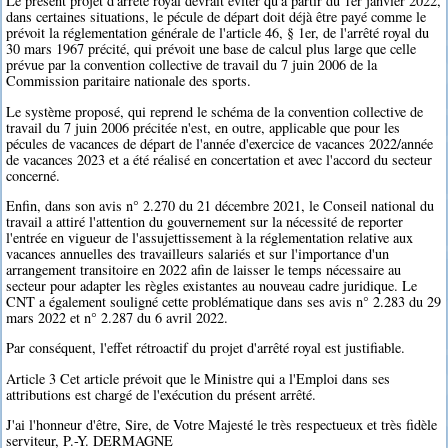
Le présent projet d'arrêté royal devrait éviter qu'à partir du 1er janvier 2022,
dans certaines situations, le pécule de départ doit déjà être payé comme le
prévoit la réglementation générale de l'article 46, § 1er, de l'arrêté royal du
30 mars 1967 précité, qui prévoit une base de calcul plus large que celle
prévue par la convention collective de travail du 7 juin 2006 de la
Commission paritaire nationale des sports.
Le système proposé, qui reprend le schéma de la convention collective de
travail du 7 juin 2006 précitée n'est, en outre, applicable que pour les
pécules de vacances de départ de l'année d'exercice de vacances 2022/année
de vacances 2023 et a été réalisé en concertation et avec l'accord du secteur
concerné.
Enfin, dans son avis n° 2.270 du 21 décembre 2021, le Conseil national du
travail a attiré l'attention du gouvernement sur la nécessité de reporter
l'entrée en vigueur de l'assujettissement à la réglementation relative aux
vacances annuelles des travailleurs salariés et sur l'importance d'un
arrangement transitoire en 2022 afin de laisser le temps nécessaire au
secteur pour adapter les règles existantes au nouveau cadre juridique. Le
CNT a également souligné cette problématique dans ses avis n° 2.283 du 29
mars 2022 et n° 2.287 du 6 avril 2022.
Par conséquent, l'effet rétroactif du projet d'arrêté royal est justifiable.
Article 3 Cet article prévoit que le Ministre qui a l'Emploi dans ses
attributions est chargé de l'exécution du présent arrêté.
J'ai l'honneur d'être, Sire, de Votre Majesté le très respectueux et très fidèle
serviteur, P.-Y. DERMAGNE