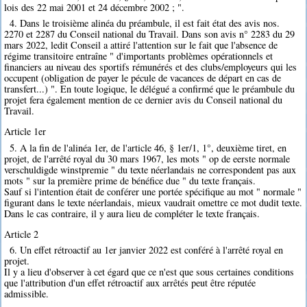
lois des 22 mai 2001 et 24 décembre 2002 ; ".
4. Dans le troisième alinéa du préambule, il est fait état des avis nos.
2270 et 2287 du Conseil national du Travail. Dans son avis n° 2283 du 29
mars 2022, ledit Conseil a attiré l'attention sur le fait que l'absence de
régime transitoire entraîne " d'importants problèmes opérationnels et
financiers au niveau des sportifs rémunérés et des clubs/employeurs qui les
occupent (obligation de payer le pécule de vacances de départ en cas de
transfert...) ". En toute logique, le délégué a confirmé que le préambule du
projet fera également mention de ce dernier avis du Conseil national du
Travail.
Article 1er
5. A la fin de l'alinéa 1er, de l'article 46, § 1er/1, 1°, deuxième tiret, en
projet, de l'arrêté royal du 30 mars 1967, les mots " op de eerste normale
verschuldigde winstpremie " du texte néerlandais ne correspondent pas aux
mots " sur la première prime de bénéfice due " du texte français.
Sauf si l'intention était de conférer une portée spécifique au mot " normale "
figurant dans le texte néerlandais, mieux vaudrait omettre ce mot dudit texte.
Dans le cas contraire, il y aura lieu de compléter le texte français.
Article 2
6. Un effet rétroactif au 1er janvier 2022 est conféré à l'arrêté royal en
projet.
Il y a lieu d'observer à cet égard que ce n'est que sous certaines conditions
que l'attribution d'un effet rétroactif aux arrêtés peut être réputée
admissible.