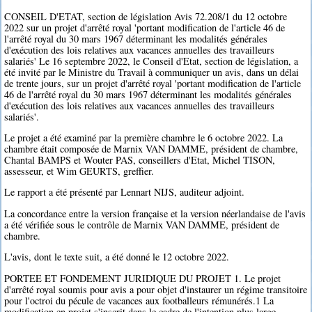
CONSEIL D'ETAT, section de législation Avis 72.208/1 du 12 octobre
2022 sur un projet d'arrêté royal 'portant modification de l'article 46 de
l'arrêté royal du 30 mars 1967 déterminant les modalités générales
d'exécution des lois relatives aux vacances annuelles des travailleurs
salariés' Le 16 septembre 2022, le Conseil d'Etat, section de législation, a
été invité par le Ministre du Travail à communiquer un avis, dans un délai
de trente jours, sur un projet d'arrêté royal 'portant modification de l'article
46 de l'arrêté royal du 30 mars 1967 déterminant les modalités générales
d'exécution des lois relatives aux vacances annuelles des travailleurs
salariés'.
Le projet a été examiné par la première chambre le 6 octobre 2022. La
chambre était composée de Marnix VAN DAMME, président de chambre,
Chantal BAMPS et Wouter PAS, conseillers d'Etat, Michel TISON,
assesseur, et Wim GEURTS, greffier.
Le rapport a été présenté par Lennart NIJS, auditeur adjoint.
La concordance entre la version française et la version néerlandaise de l'avis
a été vérifiée sous le contrôle de Marnix VAN DAMME, président de
chambre.
L'avis, dont le texte suit, a été donné le 12 octobre 2022.
PORTEE ET FONDEMENT JURIDIQUE DU PROJET 1. Le projet
d'arrêté royal soumis pour avis a pour objet d'instaurer un régime transitoire
pour l'octroi du pécule de vacances aux footballeurs rémunérés.1 La
modification en projet s'inscrit dans le cadre de l'intention plus large