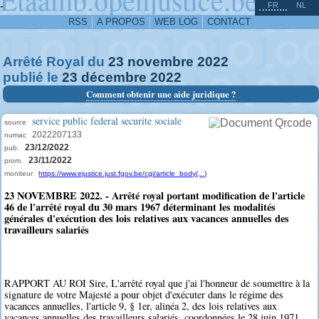
^
-
FR
NL
RSS
A PROPOS
WEB LOG
CONTACT
Arrêté Royal du
23
novembre
2022
publié le
23
décembre
2022
Comment obtenir une aide juridique ?
service public federal securite sociale
source
2022207133
numac
23/12/2022
pub.
23/11/2022
prom.
moniteur
https://www.ejustice.just.fgov.be/cgi/article_body(...)
23 NOVEMBRE 2022. - Arrêté royal portant modification de l'article
46 de l'arrêté royal du 30 mars 1967 déterminant les modalités
générales d'exécution des lois relatives aux vacances annuelles des
travailleurs salariés
RAPPORT AU ROI Sire, L'arrêté royal que j'ai l'honneur de soumettre à la
signature de votre Majesté a pour objet d'exécuter dans le régime des
vacances annuelles, l'article 9, § 1er, alinéa 2, des lois relatives aux
vacances annuelles des travailleurs salariés, coordonnées le 28 juin 1971.