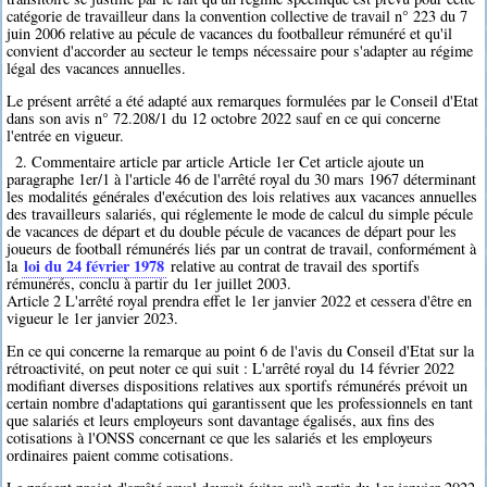
catégorie de travailleur dans la convention collective de travail n° 223 du 7
juin 2006 relative au pécule de vacances du footballeur rémunéré et qu'il
convient d'accorder au secteur le temps nécessaire pour s'adapter au régime
légal des vacances annuelles.
Le présent arrêté a été adapté aux remarques formulées par le Conseil d'Etat
dans son avis n° 72.208/1 du 12 octobre 2022 sauf en ce qui concerne
l'entrée en vigueur.
2. Commentaire article par article Article 1er Cet article ajoute un
paragraphe 1er/1 à l'article 46 de l'arrêté royal du 30 mars 1967 déterminant
les modalités générales d'exécution des lois relatives aux vacances annuelles
des travailleurs salariés, qui réglemente le mode de calcul du simple pécule
de vacances de départ et du double pécule de vacances de départ pour les
joueurs de football rémunérés liés par un contrat de travail, conformément à
loi du 24 février 1978
la
relative au contrat de travail des sportifs
rémunérés, conclu à partir du 1er juillet 2003.
Article 2 L'arrêté royal prendra effet le 1er janvier 2022 et cessera d'être en
vigueur le 1er janvier 2023.
En ce qui concerne la remarque au point 6 de l'avis du Conseil d'Etat sur la
rétroactivité, on peut noter ce qui suit : L'arrêté royal du 14 février 2022
modifiant diverses dispositions relatives aux sportifs rémunérés prévoit un
certain nombre d'adaptations qui garantissent que les professionnels en tant
que salariés et leurs employeurs sont davantage égalisés, aux fins des
cotisations à l'ONSS concernant ce que les salariés et les employeurs
ordinaires paient comme cotisations.