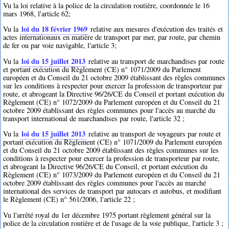
Vu la loi relative à la police de la circulation routière, coordonnée le 16
mars 1968, l'article 62;
loi du 18 février 1969
Vu la
relative aux mesures d'exécution des traités et
actes internationaux en matière de transport par mer, par route, par chemin
de fer ou par voie navigable, l'article 3;
loi du 15 juillet 2013
Vu la
relative au transport de marchandises par route
et portant exécution du Règlement (CE) n° 1071/2009 du Parlement
européen et du Conseil du 21 octobre 2009 établissant des règles communes
sur les conditions à respecter pour exercer la profession de transporteur par
route, et abrogeant la Directive 96/26/CE du Conseil et portant exécution du
Règlement (CE) n° 1072/2009 du Parlement européen et du Conseil du 21
octobre 2009 établissant des règles communes pour l'accès au marché du
transport international de marchandises par route, l'article 32 ;
loi du 15 juillet 2013
Vu la
relative au transport de voyageurs par route et
portant exécution du Règlement (CE) n° 1071/2009 du Parlement européen
et du Conseil du 21 octobre 2009 établissant des règles communes sur les
conditions à respecter pour exercer la profession de transporteur par route,
et abrogeant la Directive 96/26/CE du Conseil, et portant exécution du
Règlement (CE) n° 1073/2009 du Parlement européen et du Conseil du 21
octobre 2009 établissant des règles communes pour l'accès au marché
international des services de transport par autocars et autobus, et modifiant
le Règlement (CE) n° 561/2006, l'article 22 ;
Vu l'arrêté royal du 1er décembre 1975 portant règlement général sur la
police de la circulation routière et de l'usage de la voie publique, l'article 3 ;