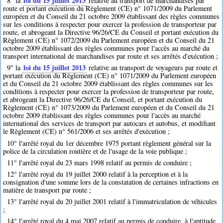
loi du 15 juillet 2013
8° la
relative au transport de marchandises par
route et portant exécution du Règlement (CE) n° 1071/2009 du Parlement
européen et du Conseil du 21 octobre 2009 établissant des règles communes
sur les conditions à respecter pour exercer la profession de transporteur par
route, et abrogeant la Directive 96/26/CE du Conseil et portant exécution du
Règlement (CE) n° 1072/2009 du Parlement européen et du Conseil du 21
octobre 2009 établissant des règles communes pour l'accès au marché du
transport international de marchandises par route et ses arrêtés d'exécution ;
loi du 15 juillet 2013
9° la
relative au transport de voyageurs par route et
portant exécution du Règlement (CE) n° 1071/2009 du Parlement européen
et du Conseil du 21 octobre 2009 établissant des règles communes sur les
conditions à respecter pour exercer la profession de transporteur par route,
et abrogeant la Directive 96/26/CE du Conseil, et portant exécution du
Règlement (CE) n° 1073/2009 du Parlement européen et du Conseil du 21
octobre 2009 établissant des règles communes pour l'accès au marché
international des services de transport par autocars et autobus, et modifiant
le Règlement (CE) n° 561/2006 et ses arrêtés d'exécution ;
10° l'arrêté royal du 1er décembre 1975 portant règlement général sur la
police de la circulation routière et de l'usage de la voie publique ;
11° l'arrêté royal du 23 mars 1998 relatif au permis de conduire ;
12° l'arrêté royal du 19 juillet 2000 relatif à la perception et à la
consignation d'une somme lors de la constatation de certaines infractions en
matière de transport par route ;
13° l'arrêté royal du 20 juillet 2001 relatif à l'immatriculation de véhicules
;
14° l'arrêté royal du 4 mai 2007 relatif au permis de conduire, à l'aptitude