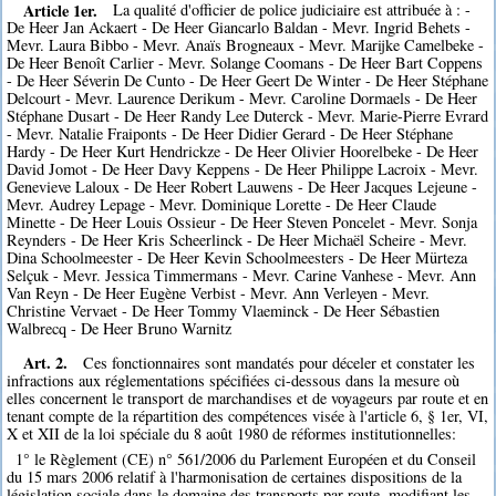
Article 1er.
La qualité d'officier de police judiciaire est attribuée à : -
De Heer Jan Ackaert - De Heer Giancarlo Baldan - Mevr. Ingrid Behets -
Mevr. Laura Bibbo - Mevr. Anaïs Brogneaux - Mevr. Marijke Camelbeke -
De Heer Benoît Carlier - Mevr. Solange Coomans - De Heer Bart Coppens
- De Heer Séverin De Cunto - De Heer Geert De Winter - De Heer Stéphane
Delcourt - Mevr. Laurence Derikum - Mevr. Caroline Dormaels - De Heer
Stéphane Dusart - De Heer Randy Lee Duterck - Mevr. Marie-Pierre Evrard
- Mevr. Natalie Fraiponts - De Heer Didier Gerard - De Heer Stéphane
Hardy - De Heer Kurt Hendrickze - De Heer Olivier Hoorelbeke - De Heer
David Jomot - De Heer Davy Keppens - De Heer Philippe Lacroix - Mevr.
Genevieve Laloux - De Heer Robert Lauwens - De Heer Jacques Lejeune -
Mevr. Audrey Lepage - Mevr. Dominique Lorette - De Heer Claude
Minette - De Heer Louis Ossieur - De Heer Steven Poncelet - Mevr. Sonja
Reynders - De Heer Kris Scheerlinck - De Heer Michaël Scheire - Mevr.
Dina Schoolmeester - De Heer Kevin Schoolmeesters - De Heer Mürteza
Selçuk - Mevr. Jessica Timmermans - Mevr. Carine Vanhese - Mevr. Ann
Van Reyn - De Heer Eugène Verbist - Mevr. Ann Verleyen - Mevr.
Christine Vervaet - De Heer Tommy Vlaeminck - De Heer Sébastien
Walbrecq - De Heer Bruno Warnitz
Art. 2.
Ces fonctionnaires sont mandatés pour déceler et constater les
infractions aux réglementations spécifiées ci-dessous dans la mesure où
elles concernent le transport de marchandises et de voyageurs par route et en
tenant compte de la répartition des compétences visée à l'article 6, § 1er, VI,
X et XII de la loi spéciale du 8 août 1980 de réformes institutionnelles:
1° le Règlement (CE) n° 561/2006 du Parlement Européen et du Conseil
du 15 mars 2006 relatif à l'harmonisation de certaines dispositions de la
législation sociale dans le domaine des transports par route, modifiant les