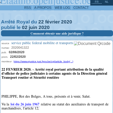
^
-
FR
NL
RSS
A PROPOS
WEB LOG
CONTACT
Arrêté Royal du
22
février
2020
publié le
02
juin
2020
Comment obtenir une aide juridique ?
service public federal mobilite et transports
source
2020041322
numac
02/06/2020
pub.
22/02/2020
prom.
moniteur
https://www.ejustice.just.fgov.be/cgi/article_body(...)
22 FEVRIER 2020. - Arrêté royal portant attribution de la qualité
d'officier de police judiciaire à certains agents de la Direction général
Transport routier et Sécurité routière
PHILIPPE, Roi des Belges, A tous, présents et à venir, Salut.
loi du 26 juin 1967
Vu la
relative au statut des auxiliaires de transport de
marchandises, l'article 12;