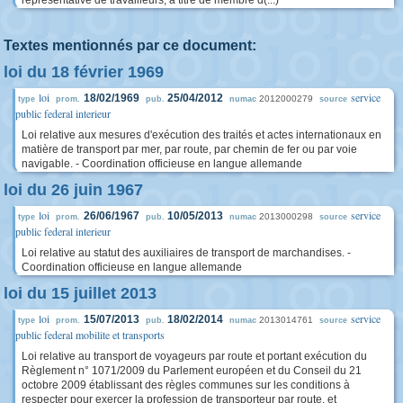
représentative de travailleurs, à titre de membre d(...)
Textes mentionnés par ce document:
loi du 18 février 1969
loi
service
18/02/1969
25/04/2012
2012000279
type
prom.
pub.
numac
source
public federal interieur
Loi relative aux mesures d'exécution des traités et actes internationaux en
matière de transport par mer, par route, par chemin de fer ou par voie
navigable. - Coordination officieuse en langue allemande
loi du 26 juin 1967
loi
service
26/06/1967
10/05/2013
2013000298
type
prom.
pub.
numac
source
public federal interieur
Loi relative au statut des auxiliaires de transport de marchandises. -
Coordination officieuse en langue allemande
loi du 15 juillet 2013
loi
service
15/07/2013
18/02/2014
2013014761
type
prom.
pub.
numac
source
public federal mobilite et transports
Loi relative au transport de voyageurs par route et portant exécution du
Règlement n° 1071/2009 du Parlement européen et du Conseil du 21
octobre 2009 établissant des règles communes sur les conditions à
respecter pour exercer la profession de transporteur par route, et