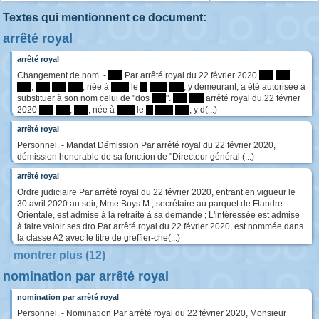
Textes qui mentionnent ce document:
arrêté royal
arrêté royal
Changement de nom. -
****
Par arrêté royal du 22 février 2020
****
****
****
,
****
****
****
, née à
*****
le
**
*****
****
, y demeurant, a été autorisée à
substituer à son nom celui de "dos
****
".
****
****
arrêté royal du 22 février
2020
****
****
,
****
, née à
*****
le
**
*****
****
, y d(...)
arrêté royal
Personnel. - Mandat Démission Par arrêté royal du 22 février 2020,
démission honorable de sa fonction de "Directeur général (...)
arrêté royal
Ordre judiciaire Par arrêté royal du 22 février 2020, entrant en vigueur le
30 avril 2020 au soir, Mme Buys M., secrétaire au parquet de Flandre-
Orientale, est admise à la retraite à sa demande ; L'intéressée est admise
à faire valoir ses dro Par arrêté royal du 22 février 2020, est nommée dans
la classe A2 avec le titre de greffier-che(...)
montrer plus (12)
nomination par arrêté royal
nomination par arrêté royal
Personnel. - Nomination Par arrêté royal du 22 février 2020, Monsieur