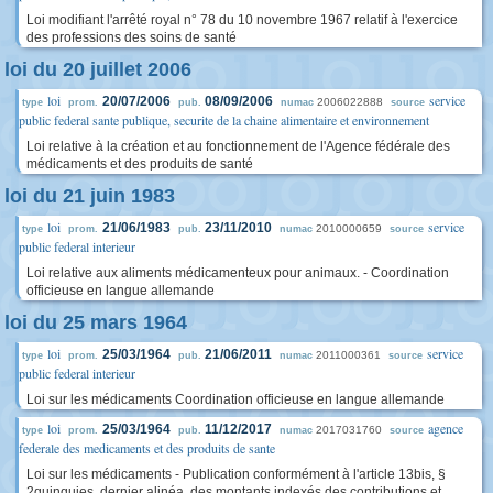
Loi modifiant l'arrêté royal n° 78 du 10 novembre 1967 relatif à l'exercice
des professions des soins de santé
loi du 20 juillet 2006
loi
service
20/07/2006
08/09/2006
2006022888
type
prom.
pub.
numac
source
public federal sante publique, securite de la chaine alimentaire et environnement
Loi relative à la création et au fonctionnement de l'Agence fédérale des
médicaments et des produits de santé
loi du 21 juin 1983
loi
service
21/06/1983
23/11/2010
2010000659
type
prom.
pub.
numac
source
public federal interieur
Loi relative aux aliments médicamenteux pour animaux. - Coordination
officieuse en langue allemande
loi du 25 mars 1964
loi
service
25/03/1964
21/06/2011
2011000361
type
prom.
pub.
numac
source
public federal interieur
Loi sur les médicaments Coordination officieuse en langue allemande
loi
agence
25/03/1964
11/12/2017
2017031760
type
prom.
pub.
numac
source
federale des medicaments et des produits de sante
Loi sur les médicaments - Publication conformément à l'article 13bis, §
2quinquies, dernier alinéa, des montants indexés des contributions et