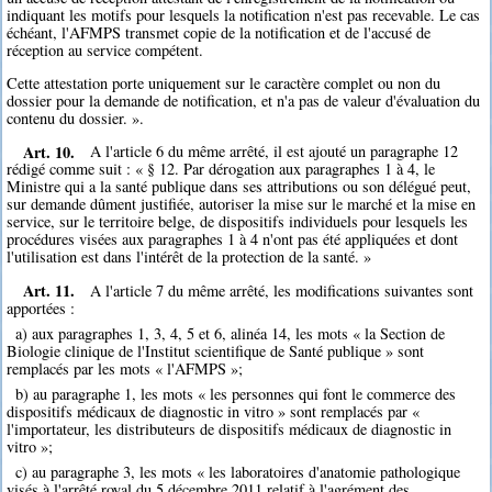
indiquant les motifs pour lesquels la notification n'est pas recevable. Le cas
échéant, l'AFMPS transmet copie de la notification et de l'accusé de
réception au service compétent.
Cette attestation porte uniquement sur le caractère complet ou non du
dossier pour la demande de notification, et n'a pas de valeur d'évaluation du
contenu du dossier. ».
Art. 10.
A l'article 6 du même arrêté, il est ajouté un paragraphe 12
rédigé comme suit : « § 12. Par dérogation aux paragraphes 1 à 4, le
Ministre qui a la santé publique dans ses attributions ou son délégué peut,
sur demande dûment justifiée, autoriser la mise sur le marché et la mise en
service, sur le territoire belge, de dispositifs individuels pour lesquels les
procédures visées aux paragraphes 1 à 4 n'ont pas été appliquées et dont
l'utilisation est dans l'intérêt de la protection de la santé. »
Art. 11.
A l'article 7 du même arrêté, les modifications suivantes sont
apportées :
a) aux paragraphes 1, 3, 4, 5 et 6, alinéa 14, les mots « la Section de
Biologie clinique de l'Institut scientifique de Santé publique » sont
remplacés par les mots « l'AFMPS »;
b) au paragraphe 1, les mots « les personnes qui font le commerce des
dispositifs médicaux de diagnostic in vitro » sont remplacés par «
l'importateur, les distributeurs de dispositifs médicaux de diagnostic in
vitro »;
c) au paragraphe 3, les mots « les laboratoires d'anatomie pathologique
visés à l'arrêté royal du 5 décembre 2011 relatif à l'agrément des