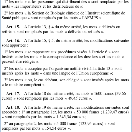
1° les mots « et les personnes qui distribuent des » sont remplacés par les
mots « les importateurs et les distributeurs de »;
2° les mots « la Section de Biologie clinique de l'Institut scientifique de
Santé publique » sont remplacés par les mots « l'AFMPS ».
Art. 15.
A l'article 13, § 4 du même arrêté, les mots « délivrés ou
retirés » sont remplacés par les mots « délivrés ou refusés ».
Art. 16.
A l'article 15, § 5, du même arrêté, les modifications suivantes
sont apportées :
1° les mots « se rapportant aux procédures visées à l'article 6 » sont
insérés entre les mots « la correspondance et les dossiers » et les mots «
peuvent être rédigés ».
2° les mots « acceptée par l'organisme notifié visé à l'article 13 » sont
insérés après les mots « dans une langue de l'Union européenne »;
3° les mots « ou, le cas échéant, son délégué » sont insérés après les mots
« le ministre compétent ».
Art. 17.
A l'article 18 du même arrêté, les mots « 1600 francs (39,66
euros) » sont remplacés par les mots « 49,45 euros ».
Art. 18.
A l'article 19 du même arrêté, les modifications suivantes sont
apportées : 1° au paragraphe 1er, les mots « 50 000 francs (1.239,47 euros)
» sont remplacés par les mots « 1.545,34 euros »;
2° au paragraphe 2, les mots « 5 000 francs (123,95 euros) » sont
remplacés par les mots « 154,54 euros ».