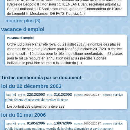
l'Ordre de Léopold II : Monsieur : STEENLANT, Jan, secrétaire adjoint au
Conseil national du T Sont promues au grade de Commandeur de l'Ordre
de Léopold II : Mesdames : DE FAYS, Patricia, (...)
montrer plus (3)
vacance d'emploi
vacance d'emploi
Ordre judiciaire Par arrêté royal du 21 juillet 2017, le nombre des places
vacantes de stagiaire judiciaire pour l'année judiciaire 2017/2018 est fixé
comme suit : - 19 places pour le rôle linguistique néerlandais ; - 23 places
pour le rôl Le recours en annulation des actes précités à portée
individuelle peut être soumis à la section du (...)
Textes mentionnés par ce document:
loi du 22 décembre 2003
loi
service
22/12/2003
31/12/2003
2003021247
type
prom.
pub.
numac
source
public federal chancellerie du premier ministre
Loi portant des dispositions diverses
loi du 01 mai 2006
loi
service
01/05/2006
13/07/2006
2006022637
type
prom.
pub.
numac
source
public federal sante publique, securite de la chaine alimentaire et environnement