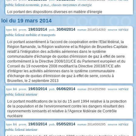
public federal economie, p.m.e., classes moyennes et energie
Loi portant des dispositions diverses en matière d'énergie
loi du 19 mars 2014
loi
service
19/03/2014
30/04/2014
2014014263
type
prom.
pub.
numac
source
public federal mobilite et transports
Loi portant assentiment à l'accord de coopération entre l'Etat fédéral, la
Région flamande, la Région wallonne et la Région de Bruxelles-Capitale
relatif à l'intégration des activités aériennes dans le système
communautaire d'échange de quotas d'émission de gaz à effet de serre
conformément à la Directive 2008/101/CE du Parlement européen et du
Conseil du 19 novembre 2008 modifiant la Directive 2003/87/CE afin
d'intégrer les activités aériennes dans le système communautaire
d'échange de quotas d'émission de gaz à effet de serre, conclu à
Bruxelles, le 2 septembre 2013
loi
service
19/03/2014
06/06/2014
2014202560
type
prom.
pub.
numac
source
public federal interieur
Loi portant modifications de la loi du 15 avril 1994 relative à la protection
de la population et de l'environnement contre les dangers résultant des
rayonnements ionisants et relative à l'Agence fédérale de Contrôle
nucléaire
loi
service
19/03/2014
05/05/2014
2014000295
type
prom.
pub.
numac
source
public federal interieur