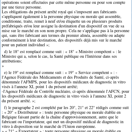
opérations soient effectuées par cette même personne ou pour son compte
par une tierce personne.
Les obligations du présent arrêté royal qui s'imposent aux fabricants
s'appliquent également à la personne physique ou morale qui assemble,
conditionne, traite, remet à neuf et/ou étiquette un ou plusieurs produits
préfabriqués et/ou leur assigne la destination d'un dispositif en vue de sa
mise sur le marché en son nom propre. Cela ne s'applique pas à la personne
qui, sans être fabricant aux termes du premier alinéa, assemble ou adapte
conformément à leur destination, des dispositifs déjà mis sur le marché
pour un patient individuel »;
d) le 18° est remplacé comme suit : « 18° « Ministre compétent » : le
Ministre qui a, selon le cas, la Santé publique ou l'Intérieur dans ses
attributions;
»
e) le 19° est remplacé comme suit : « 19° « Service compétent » : -
l'Agence Fédérale des Médicaments et des Produits de Santé, ci-après
dénommée l'AFMPS, pour les dispositifs médicaux de diagnostic in vitro
visés à l'annexe XI, point 1 du présent arrêté;
-l'Agence Fédérale de Contrôle nucléaire, ci-après dénommée l'AFCN, pour
les dispositifs médicaux de diagnostic in vitro visés à l'annexe XI, point 2
du présent arrêté. »;
f) le paragraphe 2 est complété par les 20°, 21° et 22° rédigés comme suit
: « 20° « Distributeur » : toute personne physique ou morale établie en
Belgique faisant partie de la chaîne d'approvisionnement, autre que le
fabricant ou l'importateur, qui met un dispositif médical de diagnostic in
vitro à disposition sur le marché de l'Union européenne.
» « 21° « Exportateur » : toute personne physique ou morale établie en