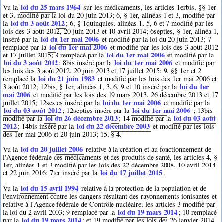
loi du 25 mars 1964
Vu la
sur les médicaments, les articles 1erbis, §§ 1er
et 3, modifié par la loi du 20 juin 2013; 6, § 1er, alinéas 1 et 3, modifié par
loi du 3 août 2012
la
; 6, § 1quinquies, alinéas 1, 5, 6 et 7 modifié par les
lois des 3 août 2012, 20 juin 2013 et 10 avril 2014; 6septies, § 1er, alinéa 1,
loi du 1er mai 2006
inséré par la
et modifié par la loi du 20 juin 2013; 7
loi du 1er mai 2006
remplacé par la
et modifié par les lois des 3 août 2012
loi du 1er mai 2006
et 17 juillet 2015; 8 remplacé par la
et modifié par la
loi du 3 août 2012
loi du 1er mai 2006
; 8bis inséré par la
et modifié par
les lois des 3 août 2012, 20 juin 2013 et 17 juillet 2015; 9, §§ 1er et 2
loi du 21 juin 1983
remplacé la
et modifié par les lois des 1er mai 2006 et
loi du 1er
3 août 2012; 12bis, § 1er, alinéas 1, 3, 6, 9 et 10 inséré par la
mai 2006
et modifié par les lois des 19 mars 2013, 26 décembre 2013 et 17
loi du 1er mai 2006
juillet 2015; 12sexies inséré par la
et modifié par la
loi du 03 août 2012
loi du 1er mai 2006
; 12septies inséré par la
; 13bis
loi du 26 décembre 2013
loi du 03 août
modifié par la
; 14 modifié par la
2012
loi du 22 décembre 2003
; 14bis inséré par la
et modifié par les lois
des 1er mai 2006 et 20 juin 2013; 15, § 4.
loi du 20 juillet 2006
Vu la
relative à la création et au fonctionnement de
l'Agence fédérale des médicaments et des produits de santé, les articles 4, §
1er, alinéas 1 et 3 modifié par les lois des 22 décembre 2008, 10 avril 2014
loi du 17 juillet 2015
et 22 juin 2016; 7ter inséré par la
.
loi du 15 avril 1994
Vu la
relative à la protection de la population et de
l'environnement contre les dangers résultant des rayonnements ionisantes et
relative à l'Agence fédérale de Contrôle nucléaire, les articles 3 modifié par
loi du 19 mars 2014
la loi du 2 avril 2003; 9 remplacé par la
; 10 remplacé
loi du 19 mars 2014
par la
; et 19 modifié par les lois des 26 janvier 2014