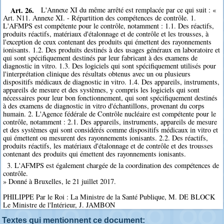
Art. 26.
L'Annexe XI du même arrêté est remplacée par ce qui suit : «
Art. N11. Annexe XI. - Répartition des compétences de contrôle. 1.
L'AFMPS est compétente pour le contrôle, notamment : 1.1. Des réactifs,
produits réactifs, matériaux d'étalonnage et de contrôle et les trousses, à
l'exception de ceux contenant des produits qui émettent des rayonnements
ionisants. 1.2. Des produits destinés à des usages généraux en laboratoire et
qui sont spécifiquement destinés par leur fabricant à des examens de
diagnostic in vitro. 1.3. Des logiciels qui sont spécifiquement utilisés pour
l'interprétation clinique des résultats obtenus avec un ou plusieurs
dispositifs médicaux de diagnostic in vitro. 1.4. Des appareils, instruments,
appareils de mesure et des systèmes, y compris les logiciels qui sont
nécessaires pour leur bon fonctionnement, qui sont spécifiquement destinés
à des examens de diagnostic in vitro d'échantillons, provenant du corps
humain. 2. L'Agence fédérale de Contrôle nucléaire est compétente pour le
contrôle, notamment : 2.1. Des appareils, instruments, appareils de mesure
et des systèmes qui sont considérés comme dispositifs médicaux in vitro et
qui émettent ou mesurent des rayonnements ionisants. 2.2. Des réactifs,
produits réactifs, les matériaux d'étalonnage et de contrôle et des trousses
contenant des produits qui émettent des rayonnements ionisants.
3. L'AFMPS est également chargée de la coordination des compétences de
contrôle.
» Donné à Bruxelles, le 21 juillet 2017.
PHILIPPE Par le Roi : La Ministre de la Santé Publique, M. DE BLOCK
Le Ministre de l'Intérieur, J. JAMBON
Textes qui mentionnent ce document: