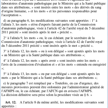
laboratoires d'anatomie pathologique par le Ministre qui a la Santé publique
dans ses attributions, » sont insérés entre les mots « des dérivés du sang
d'origine humaine, » et les mots « et les personnes responsables pour
l'acceptation ».
d) au paragraphe 6, les modifications suivantes sont apportées : 1° à
l'alinéa 3, les mots « et/ou d'experts faisant partie de la Commission
d'anatomie pathologique, visée à l'article 42 de l'arrêté royal du 5 décembre
2011 précité » sont insérés après le mot « précité ».
2° à l'alinéa 9, les mots « ou, le cas échéant, par le secrétaire de la
Commission d'anatomie pathologique, visée à l'article 42 de l'arrêté royal
du 5 décembre 2011 précité » sont insérés après le mot « précité ».
3° à l'alinéa 12, les mots « ou à son délégué » sont ajoutés après les mots
« au Ministre qui a la Santé publique dans ses attributions »;
4° à l'alinéa 12, les mots « après avoir » sont insérés entre les mots «
l'avis de la commission d'évaluation et » et les mots « entendu ou enregistré
»;
5° à l'alinéa 13, les mots « ou par son délégué » sont ajoutés après les
mots « par le Ministre qui a la Santé publique dans ses attributions »;
e) le paragraphe 7 est remplacé par « Toutefois, en cas d'urgence, des
mesures provisoires peuvent être ordonnées par l'administrateur général de
l'AFMPS ou, le cas échéant, par l'AFCN qui en avisera l'AFMPS.
La décision définitive sera prise selon la procédure visée au § 6. »
Art. 12.
A l'article 8 du même arrêté, les modifications suivantes sont
apportées :