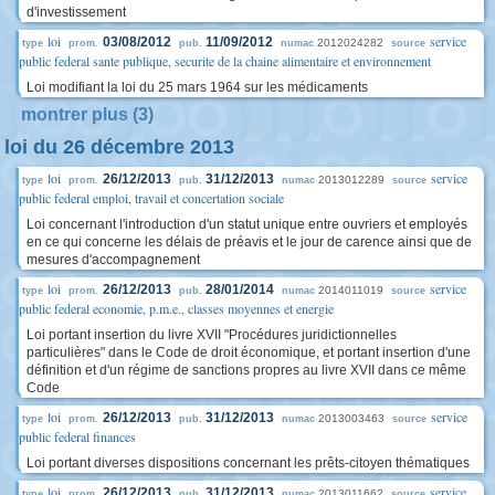
d'investissement
loi
service
03/08/2012
11/09/2012
2012024282
type
prom.
pub.
numac
source
public federal sante publique, securite de la chaine alimentaire et environnement
Loi modifiant la loi du 25 mars 1964 sur les médicaments
montrer plus (3)
loi du 26 décembre 2013
loi
service
26/12/2013
31/12/2013
2013012289
type
prom.
pub.
numac
source
public federal emploi, travail et concertation sociale
Loi concernant l'introduction d'un statut unique entre ouvriers et employés
en ce qui concerne les délais de préavis et le jour de carence ainsi que de
mesures d'accompagnement
loi
service
26/12/2013
28/01/2014
2014011019
type
prom.
pub.
numac
source
public federal economie, p.m.e., classes moyennes et energie
Loi portant insertion du livre XVII "Procédures juridictionnelles
particulières" dans le Code de droit économique, et portant insertion d'une
définition et d'un régime de sanctions propres au livre XVII dans ce même
Code
loi
service
26/12/2013
31/12/2013
2013003463
type
prom.
pub.
numac
source
public federal finances
Loi portant diverses dispositions concernant les prêts-citoyen thématiques
loi
service
26/12/2013
31/12/2013
2013011662
type
prom.
pub.
numac
source