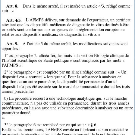
Art. 8.
Dans le même arrêté, il est inséré un article 4/3, rédigé comme
suit : «
Art. 4/3.
L'AFMPS délivre, sur demande de l'exportateur, un certificat
attestant que les dispositifs médicaux de diagnostic in vitro destinés à être
exportés sont conformes aux exigences de la réglementation européenne
relative aux dispositifs médicaux de diagnostic in vitro. ».
Art. 9.
A l'article 5 du même arrêté, les modifications suivantes sont
apportées :
1° au paragraphe 2, alinéa 1er, les mots « la section Biologie clinique de
l'Institut scientifique de Santé publique » sont remplacés par les mots «
l'AFMPS »;
2° le paragraphe 4 est complété par un alinéa rédigé comme suit : « Un
dispositif est « nouveau » lorsque : a) Pour la substance à analyser en
question ou un autre paramètre, la disponibilité permanente d'un tel
dispositif n'a pas été assurée sur le marché communautaire durant les trois
années précédentes;
b) La procédure recourt à une technologie analytique qui, sur le marché
communautaire, n'a pas été utilisée en permanence, durant les trois années
précédentes, en liaison avec une substance déterminée à analyser ou un autre
paramètre donné.
».
3° le paragraphe 6 est remplacé par ce qui suit : « § 6.
Endéans les trente jours, l'AFMPS envoie au fabricant ou son mandataire
un accusé de réception attestant de l'enregistrement de la notification ou