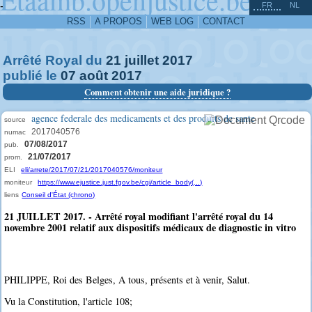
^
-
FR
NL
RSS
A PROPOS
WEB LOG
CONTACT
Arrêté Royal du
21
juillet
2017
publié le
07
août
2017
Comment obtenir une aide juridique ?
agence federale des medicaments et des produits de sante
source
2017040576
numac
07/08/2017
pub.
21/07/2017
prom.
ELI
eli/arrete/2017/07/21/2017040576/moniteur
moniteur
https://www.ejustice.just.fgov.be/cgi/article_body(...)
liens
Conseil d'État (chrono)
21 JUILLET 2017. - Arrêté royal modifiant l'arrêté royal du 14
novembre 2001 relatif aux dispositifs médicaux de diagnostic in vitro
PHILIPPE, Roi des Belges, A tous, présents et à venir, Salut.
Vu la Constitution, l'article 108;