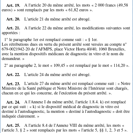
Art. 19.
A l'article 20 du même arrêté, les mots « 2 000 francs (49,58
euros) » sont remplacés par les mots « 61,82 euros ».
Art. 20.
L'article 21 du même arrêté est abrogé.
Art. 21.
A l'article 22 du même arrêté, les modifications suivantes sont
apportées :
1° le paragraphe 1er est remplacé comme suit : « § 1er.
Les rétributions dues en vertu du présent arrêté sont versées au compte n°
679-0021942-20 de l'AFMPS, place Victor Horta 40/40, 1060 Bruxelles,
avec la mention dispositifs médicaux de diagnostic in vitro et le nom du
demandeur. »
2° au paragraphe 2, le mot « 109,45 » est remplacé par le mot « 114,20 ».
Art. 22.
L'article 24 du même arrêté est abrogé.
Art. 23.
L'article 27 du même arrêté est remplacé comme suit : « Notre
Ministre de la Santé publique et Notre Ministre de l'Intérieur sont chargés,
chacun en ce qui les concerne, de l'exécution du présent arrêté. ».
Art. 24.
A l'Annexe I du même arrêté, l'article 1.8.4. k) est remplacé
par ce qui suit : « k) si le dispositif médical de diagnostic in vitro est
destiné à l'autodiagnostic, la mention « destiné à l'autodiagnostic » doit être
indiquée clairement. »
Art. 25.
A l'article 8.4 de l'Annexe VIII du même arrêté, les mots «
l'article 3, § 2 » sont remplacés par les mots « l'article 5, §§ 1, 2, 3 et 5 ».