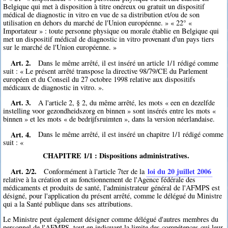
Belgique qui met à disposition à titre onéreux ou gratuit un dispositif
médical de diagnostic in vitro en vue de sa distribution et/ou de son
utilisation en dehors du marché de l'Union européenne. » « 22° «
Importateur » : toute personne physique ou morale établie en Belgique qui
met un dispositif médical de diagnostic in vitro provenant d'un pays tiers
sur le marché de l'Union européenne. »
Art. 2.
Dans le même arrêté, il est inséré un article 1/1 rédigé comme
suit : « Le présent arrêté transpose la directive 98/79/CE du Parlement
européen et du Conseil du 27 octobre 1998 relative aux dispositifs
médicaux de diagnostic in vitro. ».
Art. 3.
A l'article 2, § 2, du même arrêté, les mots « een en dezelfde
instelling voor gezondheidszorg en binnen » sont insérés entre les mots «
binnen » et les mots « de bedrijfsruimten », dans la version néerlandaise.
Art. 4.
Dans le même arrêté, il est inséré un chapitre 1/1 rédigé comme
suit : «
CHAPITRE 1/1 : Dispositions administratives.
Art. 2/2.
loi du 20 juillet 2006
Conformément à l'article 7ter de la
relative à la création et au fonctionnement de l'Agence fédérale des
médicaments et produits de santé, l'administrateur général de l'AFMPS est
désigné, pour l'application du présent arrêté, comme le délégué du Ministre
qui a la Santé publique dans ses attributions.
Le Ministre peut également désigner comme délégué d'autres membres du
personnel de l'AFMPS, tout en indiquant la limite des compétences qui leur