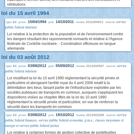
rétributions
loi du 15 avril 1994
loi
service
15/04/1994
14/10/2011
2011000621
type
prom.
pub.
numac
source
public federal interieur
Loi relative à la protection de la population et de l'environnement contre
les dangers résultant des rayonnements ionisants et relative à l'Agence
fédérale de Contrôle nucléaire. - Coordination officieuse en langue
allemande
loi du 03 août 2012
loi
service
03/08/2012
05/09/2012
2012000567
type
prom.
pub.
numac
source
public federal interieur
Loi modifiant la loi du 10 avril 1990 réglementant la sécurité privée et
particulière et abrogeant l'arrêté royal du 4 avril 2006 relatif à la
délimitation des lieux, faisant partie de l'infrastructure exploitée par les
sociétés publiques de transports en commun, auxquels s'appliquent les
dispositions visées au chapitre IIIbis de la loi du 10 avril 1990
réglementant la sécurité privée et particulière, en vue de renforcer la
sécurité dans les transports en commun
loi
service
03/08/2012
19/10/2012
2012003296
type
prom.
pub.
numac
source
public federal finances, service public federal economie, p.m.e., classes moyennes et
energie et service public federal justice
Loi relative à certaines formes de gestion collective de portefeuilles