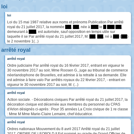
loi
loi
Loi du 15 mai 1987 relative aux noms et prénoms Publication Par arrêté
royal du 21 juillet 2017, la nommée
****
,
****
, née à
*****
le
**
*****
****
,
demeurant à
*****
, est autorisée, sauf opposition en temps utile sur
laquelle il se Par arrêté royal du 21 juillet 2017, M.
****
,
****
, né à
****
(
****
)
le 2 novembre 1(...)
arrêté royal
arrêté royal
Ordre judiciaire Par arrêté royal du 16 février 2017, entrant en vigueur le
30 novembre 2017 au soir, Mme Roosen G., juge au tribunal de commerce
néerlandophone de Bruxelles, est admise à la retraite à sa demande. Elle
est admise à faire valo Par arrêtés royaux du 22 février 2017, - entrant en
vigueur le 30 novembre 2017 au soir, M. (...)
arrêté royal
Action sociale. - Décorations civiques Par arrêté royal du 21 juillet 2017, la
décoration civique est décernée aux membres du personnel du CPAS
d'Arlon désignés ci-après : Pour 35 années La Croix civique de 1 re classe
: Mme M Mme Marie-Claire Lemaire, chef éducatrice.
arrêté royal
Ordres nationaux Mouvement du 8 avril 2017 Arrêté royal du 21 juillet
2017. ORDRE DE LEOPOLD II Est nommé au grade de Grand Officier de