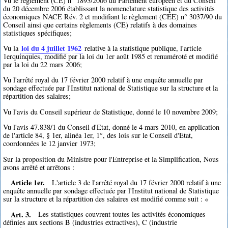
Vu le règlement (CE) n° 1893/2006 du Parlement européen et du Conseil
du 20 décembre 2006 établissant la nomenclature statistique des activités
économiques NACE Rév. 2 et modifiant le règlement (CEE) n° 3037/90 du
Conseil ainsi que certains règlements (CE) relatifs à des domaines
statistiques spécifiques;
loi du 4 juillet 1962
Vu la
relative à la statistique publique, l'article
1erquinquies, modifié par la loi du 1er août 1985 et renuméroté et modifié
par la loi du 22 mars 2006;
Vu l'arrêté royal du 17 février 2000 relatif à une enquête annuelle par
sondage effectuée par l'Institut national de Statistique sur la structure et la
répartition des salaires;
Vu l'avis du Conseil supérieur de Statistique, donné le 10 novembre 2009;
Vu l'avis 47.838/1 du Conseil d'Etat, donné le 4 mars 2010, en application
de l'article 84, § 1er, alinéa 1er, 1°, des lois sur le Conseil d'Etat,
coordonnées le 12 janvier 1973;
Sur la proposition du Ministre pour l'Entreprise et la Simplification, Nous
avons arrêté et arrêtons :
Article 1er.
L'article 3 de l'arrêté royal du 17 février 2000 relatif à une
enquête annuelle par sondage effectuée par l'Institut national de Statistique
sur la structure et la répartition des salaires est modifié comme suit : «
Art. 3.
Les statistiques couvrent toutes les activités économiques
définies aux sections B (industries extractives), C (industrie