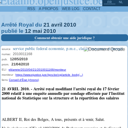
^
-
FR
NL
RSS
A PROPOS
WEB LOG
CONTACT
Arrêté Royal du
21
avril
2010
publié le
12
mai
2010
Comment obtenir une aide juridique ?
service public federal economie, p.m.e., classes moyennes et energie
source
2010011168
numac
12/05/2010
pub.
21/04/2010
prom.
ELI
eli/arrete/2010/04/21/2010011168/moniteur
moniteur
https://www.ejustice.just.fgov.be/cgi/article_body(...)
liens
Conseil d'État (chrono)
21 AVRIL 2010. - Arrêté royal modifiant l'arrêté royal du 17 février
2000 relatif à une enquête annuelle par sondage effectuée par l'Institut
national de Statistique sur la structure et la répartition des salaires
ALBERT II, Roi des Belges, A tous, présents et à venir, Salut.