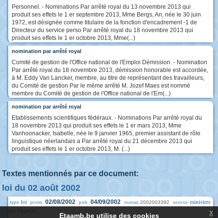
Personnel. - Nominations Par arrêté royal du 13 novembre 2013 qui
produit ses effets le 1 er septembre 2013, Mme Bergs, An, née le 30 juin
1972, est désignée comme titulaire de la fonction d'encadrement -1 de
Directeur du service perso Par arrêté royal du 18 novembre 2013 qui
produit ses effets le 1 er octobre 2013, Mme(...)
nomination par arrêté royal
Comité de gestion de l'Office national de l'Emploi Démission. - Nomination
Par arrêté royal du 18 novembre 2013, démission honorable est accordée,
à M. Eddy Van Lancker, membre, au titre de représentant des travailleurs,
du Comité de gestion Par le même arrêté M. Jozef Maes est nommé
membre du Comité de gestion de l'Office national de l'Em(...)
nomination par arrêté royal
Etablissements scientifiques fédéraux. - Nominations Par arrêté royal du
18 novembre 2013 qui produit ses effets le 1 er mars 2013, Mme
Vanhoonacker, Isabelle, née le 9 janvier 1965, premier assistant de rôle
linguistique néerlandais a Par arrêté royal du 21 décembre 2013 qui
produit ses effets le 1 er octobre 2013, M. (...)
Textes mentionnés par ce document:
loi du 02 août 2002
loi
ministere
02/08/2002
04/09/2002
2002003392
type
prom.
pub.
numac
source
des finances
x
Etaamb.be utilise des cookies