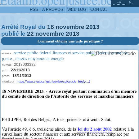
^
-
FR
NL
RSS
A PROPOS
WEB LOG
CONTACT
Arrêté Royal du
18
novembre
2013
publié le
22
novembre
2013
Comment obtenir une aide juridique ?
service public federal finances et service public federal economie,
source
p.m.e., classes moyennes et energie
2013003382
numac
22/11/2013
pub.
18/11/2013
prom.
moniteur
https://www.ejustice.just.fgov.be/cgi/article_body(...)
18 NOVEMBRE 2013. - Arrêté royal portant nomination d'un membre
du comité de direction de l'Autorité des services et marchés financiers
PHILIPPE, Roi des Belges, A tous, présents et à venir, Salut.
loi du 2 août 2002
Vu l'article 49, § 6, troisième alinéa, de la
relative à la
surveillance du secteur financier et aux services financiers, remplacé par
l'arrêté royal du 3 mars 2011;