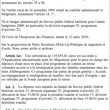
notamment les articles 55 à 58;
Vu l'arrêté royal du 16 novembre 1994 relatif au contrôle administratif et
budgétaire, notamment l'article 14, 1°;
Vu le budget administratif du Service public fédéral Intérieur pour l'année
budgétaire 2009, en particulier la division organique 55, programme
d'activités 22;
Vu l'avis de l'Inspecteur des Finances, donné le 12 mars 2010;
Sur la proposition de Notre Secrétaire d'Etat à la Politique de migration et
d'asile, Nous avons arrêté et arrêtons :
Article 1er.
Une subvention de 119.655,81 euros est accordée à
l'Organisation internationale pour les Migrations pour la prise en charge des
dépenses d'une mise en place d'un programme de soutien au retour
volontaire assisté et à la réintégration pour des familles maintenues dans les
lieux d'hébergement. Ce programme fait partie du projet général « Accueil,
accompagnement et réintégration de familles vers leur pays d'origine » qui
est subsidié par le Fonds européen pour le retour.
Art. 2.
La dépense sera imputée au budget du Service public fédéral
Intérieur section 13, division organique 55, programme d'activités 22,
allocation de base 33.00.01 pour la première tranche et section 13, division
organique 55, programme d'activités 21, allocation de base 33.00.01 pour la
deuxième tranche.
Art. 3.
Une lettre d'intention de l'Etat belge à l'Organisation