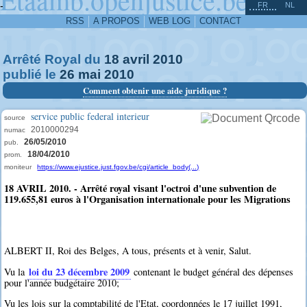
^
-
FR
NL
RSS
A PROPOS
WEB LOG
CONTACT
Arrêté Royal du
18
avril
2010
publié le
26
mai
2010
Comment obtenir une aide juridique ?
service public federal interieur
source
2010000294
numac
26/05/2010
pub.
18/04/2010
prom.
moniteur
https://www.ejustice.just.fgov.be/cgi/article_body(...)
18 AVRIL 2010. - Arrêté royal visant l'octroi d'une subvention de
119.655,81 euros à l'Organisation internationale pour les Migrations
ALBERT II, Roi des Belges, A tous, présents et à venir, Salut.
loi du 23 décembre 2009
Vu la
contenant le budget général des dépenses
pour l'année budgétaire 2010;
Vu les lois sur la comptabilité de l'Etat, coordonnées le 17 juillet 1991,