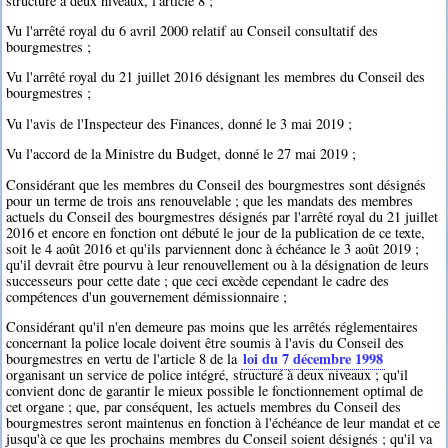
structuré à deux niveaux, l'article 8 ;
Vu l'arrêté royal du 6 avril 2000 relatif au Conseil consultatif des
bourgmestres ;
Vu l'arrêté royal du 21 juillet 2016 désignant les membres du Conseil des
bourgmestres ;
Vu l'avis de l'Inspecteur des Finances, donné le 3 mai 2019 ;
Vu l'accord de la Ministre du Budget, donné le 27 mai 2019 ;
Considérant que les membres du Conseil des bourgmestres sont désignés
pour un terme de trois ans renouvelable ; que les mandats des membres
actuels du Conseil des bourgmestres désignés par l'arrêté royal du 21 juillet
2016 et encore en fonction ont débuté le jour de la publication de ce texte,
soit le 4 août 2016 et qu'ils parviennent donc à échéance le 3 août 2019 ;
qu'il devrait être pourvu à leur renouvellement ou à la désignation de leurs
successeurs pour cette date ; que ceci excède cependant le cadre des
compétences d'un gouvernement démissionnaire ;
Considérant qu'il n'en demeure pas moins que les arrêtés réglementaires
concernant la police locale doivent être soumis à l'avis du Conseil des
loi du 7 décembre 1998
bourgmestres en vertu de l'article 8 de la
organisant un service de police intégré, structuré à deux niveaux ; qu'il
convient donc de garantir le mieux possible le fonctionnement optimal de
cet organe ; que, par conséquent, les actuels membres du Conseil des
bourgmestres seront maintenus en fonction à l'échéance de leur mandat et ce
jusqu'à ce que les prochains membres du Conseil soient désignés ; qu'il va