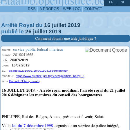
^
-
FR
NL
RSS
A PROPOS
WEB LOG
CONTACT
Arrêté Royal du
16
juillet
2019
publié le
26
juillet
2019
Comment obtenir une aide juridique ?
service public federal interieur
source
2019041665
numac
26/07/2019
pub.
16/07/2019
prom.
ELI
eli/arrete/2019/07/16/2019041665/moniteur
moniteur
https://www.ejustice.just.fgov.be/cgi/article_body(...)
liens
Conseil d'État (chrono)
16 JUILLET 2019. - Arrêté royal modifiant l'arrêté royal du 21 juillet
2016 désignant les membres du conseil des bourgmestres
PHILIPPE, Roi des Belges, A tous, présents et à venir, Salut.
loi du 7 décembre 1998
Vu la
organisant un service de police intégré,