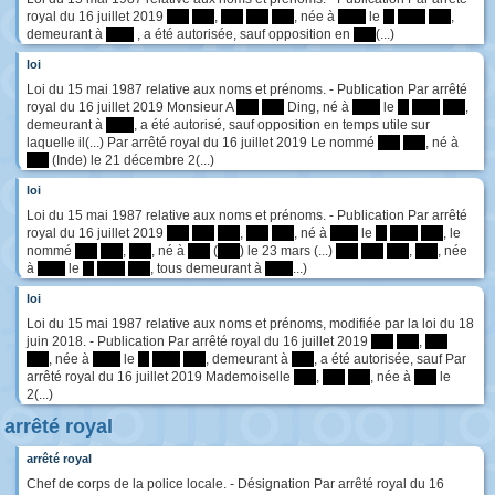
royal du 16 juillet 2019
****
****
,
****
****
****
, née à
*****
le
**
*****
****
,
demeurant à
*****
, a été autorisée, sauf opposition en
****
(...)
loi
Loi du 15 mai 1987 relative aux noms et prénoms. - Publication Par arrêté
royal du 16 juillet 2019 Monsieur A
****
****
Ding, né à
*****
le
**
*****
****
,
demeurant à
*****
, a été autorisé, sauf opposition en temps utile sur
laquelle il(...) Par arrêté royal du 16 juillet 2019 Le nommé
****
****
, né à
****
(Inde) le 21 décembre 2(...)
loi
Loi du 15 mai 1987 relative aux noms et prénoms. - Publication Par arrêté
royal du 16 juillet 2019
****
****
****
,
****
****
, né à
*****
le
**
*****
****
, le
nommé
****
****
,
****
, né à
****
(
****
) le 23 mars (...)
****
****
****
,
****
, née
à
*****
le
**
*****
****
, tous demeurant à
*****
...)
loi
Loi du 15 mai 1987 relative aux noms et prénoms, modifiée par la loi du 18
juin 2018. - Publication Par arrêté royal du 16 juillet 2019
****
****
,
****
****
, née à
*****
le
**
*****
****
, demeurant à
****
, a été autorisée, sauf Par
arrêté royal du 16 juillet 2019 Mademoiselle
****
,
****
****
, née à
****
le
2(...)
arrêté royal
arrêté royal
Chef de corps de la police locale. - Désignation Par arrêté royal du 16