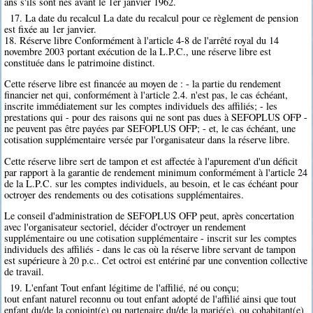
ans s'ils sont nés avant le 1er janvier 1962.
17. La date du recalcul La date du recalcul pour ce règlement de pension
est fixée au 1er janvier.
18. Réserve libre Conformément à l'article 4-8 de l'arrêté royal du 14
novembre 2003 portant exécution de la L.P.C., une réserve libre est
constituée dans le patrimoine distinct.
Cette réserve libre est financée au moyen de : - la partie du rendement
financier net qui, conformément à l'article 2.4. n'est pas, le cas échéant,
inscrite immédiatement sur les comptes individuels des affiliés; - les
prestations qui - pour des raisons qui ne sont pas dues à SEFOPLUS OFP -
ne peuvent pas être payées par SEFOPLUS OFP; - et, le cas échéant, une
cotisation supplémentaire versée par l'organisateur dans la réserve libre.
Cette réserve libre sert de tampon et est affectée à l'apurement d'un déficit
par rapport à la garantie de rendement minimum conformément à l'article 24
de la L.P.C. sur les comptes individuels, au besoin, et le cas échéant pour
octroyer des rendements ou des cotisations supplémentaires.
Le conseil d'administration de SEFOPLUS OFP peut, après concertation
avec l'organisateur sectoriel, décider d'octroyer un rendement
supplémentaire ou une cotisation supplémentaire - inscrit sur les comptes
individuels des affiliés - dans le cas où la réserve libre servant de tampon
est supérieure à 20 p.c.. Cet octroi est entériné par une convention collective
de travail.
19. L'enfant Tout enfant légitime de l'affilié, né ou conçu;
tout enfant naturel reconnu ou tout enfant adopté de l'affilié ainsi que tout
enfant du/de la conjoint(e) ou partenaire du/de la marié(e), ou cohabitant(e)