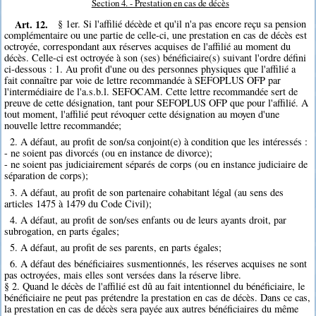
Section 4. - Prestation en cas de décès
Art. 12.
§ 1er. Si l'affilié décède et qu'il n'a pas encore reçu sa pension
complémentaire ou une partie de celle-ci, une prestation en cas de décès est
octroyée, correspondant aux réserves acquises de l'affilié au moment du
décès. Celle-ci est octroyée à son (ses) bénéficiaire(s) suivant l'ordre défini
ci-dessous : 1. Au profit d'une ou des personnes physiques que l'affilié a
fait connaître par voie de lettre recommandée à SEFOPLUS OFP par
l'intermédiaire de l'a.s.b.l. SEFOCAM. Cette lettre recommandée sert de
preuve de cette désignation, tant pour SEFOPLUS OFP que pour l'affilié. A
tout moment, l'affilié peut révoquer cette désignation au moyen d'une
nouvelle lettre recommandée;
2. A défaut, au profit de son/sa conjoint(e) à condition que les intéressés :
- ne soient pas divorcés (ou en instance de divorce);
- ne soient pas judiciairement séparés de corps (ou en instance judiciaire de
séparation de corps);
3. A défaut, au profit de son partenaire cohabitant légal (au sens des
articles 1475 à 1479 du Code Civil);
4. A défaut, au profit de son/ses enfants ou de leurs ayants droit, par
subrogation, en parts égales;
5. A défaut, au profit de ses parents, en parts égales;
6. A défaut des bénéficiaires susmentionnés, les réserves acquises ne sont
pas octroyées, mais elles sont versées dans la réserve libre.
§ 2. Quand le décès de l'affilié est dû au fait intentionnel du bénéficiaire, le
bénéficiaire ne peut pas prétendre la prestation en cas de décès. Dans ce cas,
la prestation en cas de décès sera payée aux autres bénéficiaires du même