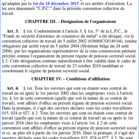
loi du 18 décembre 2015
qu'adaptée par la
et ses arrêtés d'exécution. La
loi sera dénommée "L.P.C." dans la présente convention collective de
travail.
CHAPITRE III. - Désignation de l'organisateur
Art. 3.
§ 1er. Conformément à l'article 3, § 1er, 5° de la L.P.C., le
"Fonds de sécurité d'existence de commerce du métal" a été désigné, via la
convention collective de travail du 5 juillet 2002 (63600/CO/149.04), rendue
obligatoire par arrêté royal du 5 juillet 2004 (Moniteur belge du 24 août
2004), par les organisations représentatives de la sous-commission paritaire
précitée comme l'organisateur du présent régime de pension sectoriel social.
§ 2. Cette désignation continue naturellement à être valable dans le cadre de
cette convention collective de travail du 23 octobre 2019 modifiant et
coordonnant le régime de pension sectoriel social.
CHAPITRE IV. - Conditions d'affiliation
Art. 4.
§ 1er. Tous les ouvriers qui sont ou étaient sous contrat de
travail au ou après le 1er janvier 2002 chez les employeurs visés à l'article
1er, § 1er de cette convention (quelle que soit la nature de ce contrat de
travail), sont affiliés d'office au présent régime de pension sectoriel social.
Dans la pratique, il s'agit des ouvriers déclarés sous les codes travailleurs
015, 024 et 027. § 2. Tous les ouvriers qui sont ou étaient sous contrat de
travail (quelle que soit la nature de ce contrat de travail) au ou après le 1er
janvier 2016 chez les employeurs visés à l'article 1er, § 2 de cette
convention sont affiliés d'office au présent régime de pension sectoriel social
et ce, au plus tôt à partir du 1er janvier 2016. Dans la pratique, il s'agit des
ouvriers déclarés sous les codes travailleurs 015, 024 et 027. § 3. Ne sont