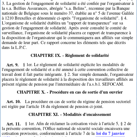
3. La gestion de l'engagement de solidarité a été confiée par l'organisateur à
la s.a. Belfius Assurances, abrégée "s.a. Belins", reconnue par la Banque
nationale de Belgique sous le numéro 37, établie au n° 5 de l'avenue Galilée
à 1210 Bruxelles et dénommée ci-après "l'organisme de solidarité". § 4.
L'organisme de solidarité établira un "rapport de transparence" sur sa
gestion de l'engagement de solidarité. Après avoir consulté le comité de
surveillance, l'organisme de solidarité placera ce rapport de transparence à
la disposition de l'organisateur qui le communiquera aux affiliés sur simple
demande de leur part. Ce rapport concerne les éléments tels que décrits
dans la L.P.C.
CHAPITRE IX. - Règlement de solidarité
Art. 9.
§ 1er. Le règlement de solidarité explicite les modalités de
l'engagement de solidarité et a été annexé à cette convention collective de
travail dont il fait partie intégrante. § 2. Sur simple demande, l'organisateur
placera le règlement de solidarité à la disposition des travailleurs affiliés au
présent régime de pension par l'intermédiaire de l'a.s.b.l. SEFOCAM.
CHAPITRE X. - Procédure en cas de sortie d'un ouvrier
Art. 10.
La procédure en cas de sortie du régime de pension sectoriel
est réglée par l'article 18 du règlement de pension ci-joint.
CHAPITRE XI. - Modalités d'encaissement
Art. 11.
§ 1er. Afin de réclamer la cotisation visée à l'article 5, § 2 de
la présente convention, l'Office national de sécurité sociale encaissera une
loi du 7 janvier
cotisation provisoire, conformément à l'article 7 de la