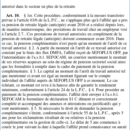
autorisé dans le secteur en plus de la retraite
Art. 10.
§ 1er. Cette procédure, conformément à la mesure transitoire
prévue à l'article 63/6 de la L.P.C., ne s'applique plus qu'à l'affilié qui a pris
sa pension de retraite légale (anticipée) avant 2016 et a réalisé depuis lors,
de manière ininterrompue, des prestations de travail chez un employeur visé
à l'article 2.7.. Ces prestations de travail autorisées en complément de la
pension de retraite légale (anticipée) doivent commencer avant 2016. Dans
ce cas, la pension complémentaire n'est payée qu'au moment de l'arrêt de ce
travail autorisé. § 2. A partir du moment où l'arrêt de ce travail autorisé est
constaté par le biais des flux DMFA, l'affilié reçoit de SEFOPLUS OFP, par
l'intermédiaire de l'a.s.b.l. SEFOCAM, un courrier mentionnant le montant
de ses réserves acquises au sein du régime de pension sectoriel social ainsi
que les formalités à remplir dans le cadre du paiement de la pension
complémentaire. § 3. Le capital au moment de l'arrêt du travail autorisé tel
que mentionné ci-avant est égal au montant figurant sur le compte
individuel de l'affilié auprès de SEFOPLUS OFP à ce moment. Le cas
échéant, ce montant est revu à la hausse afin de garantir le rendement
minimum, conformément à l'article 24 de la L.P.C.. § 4. Pour procéder au
paiement de la pension complémentaire, l'affilié doit envoyer à l'a.s.b.l.
SEFOCAM le formulaire de déclaration S1 C dûment et correctement
complété et accompagné des annexes et attestations ou justificatifs qui y
sont mentionnés. § 5. Si nécessaire le droit de demander la pension
complémentaire s'éteint, conformément à l'article 55 de la L.P.C., après 5
ans pour les réclamations résultant de ou relatives à la pension
complémentaire ou la gestion de celle-ci. Le délai de 5 ans commence à
courir le jour suivant la date à laquelle l'affilié prend connaissance ou aurait