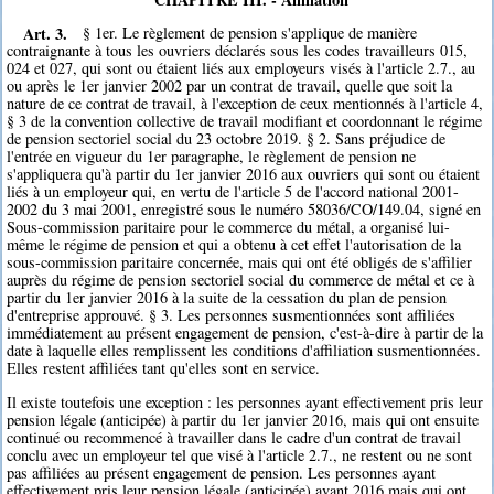
Art. 3.
§ 1er. Le règlement de pension s'applique de manière
contraignante à tous les ouvriers déclarés sous les codes travailleurs 015,
024 et 027, qui sont ou étaient liés aux employeurs visés à l'article 2.7., au
ou après le 1er janvier 2002 par un contrat de travail, quelle que soit la
nature de ce contrat de travail, à l'exception de ceux mentionnés à l'article 4,
§ 3 de la convention collective de travail modifiant et coordonnant le régime
de pension sectoriel social du 23 octobre 2019. § 2. Sans préjudice de
l'entrée en vigueur du 1er paragraphe, le règlement de pension ne
s'appliquera qu'à partir du 1er janvier 2016 aux ouvriers qui sont ou étaient
liés à un employeur qui, en vertu de l'article 5 de l'accord national 2001-
2002 du 3 mai 2001, enregistré sous le numéro 58036/CO/149.04, signé en
Sous-commission paritaire pour le commerce du métal, a organisé lui-
même le régime de pension et qui a obtenu à cet effet l'autorisation de la
sous-commission paritaire concernée, mais qui ont été obligés de s'affilier
auprès du régime de pension sectoriel social du commerce de métal et ce à
partir du 1er janvier 2016 à la suite de la cessation du plan de pension
d'entreprise approuvé. § 3. Les personnes susmentionnées sont affiliées
immédiatement au présent engagement de pension, c'est-à-dire à partir de la
date à laquelle elles remplissent les conditions d'affiliation susmentionnées.
Elles restent affiliées tant qu'elles sont en service.
Il existe toutefois une exception : les personnes ayant effectivement pris leur
pension légale (anticipée) à partir du 1er janvier 2016, mais qui ont ensuite
continué ou recommencé à travailler dans le cadre d'un contrat de travail
conclu avec un employeur tel que visé à l'article 2.7., ne restent ou ne sont
pas affiliées au présent engagement de pension. Les personnes ayant
effectivement pris leur pension légale (anticipée) avant 2016 mais qui ont