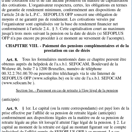
d'une cotisation fixe et ne fait aucune promesse en matière de capitalisation
des cotisations. L'organisateur respectera, certes, les obligations en termes
de garantie de rendement minimum, conformément aux dispositions de
l'article 24 de la L.P.C.. SEFOPLUS OFP souscrit une obligation de
moyens et ne garantit pas de rendement. Les cotisations versées par
l'organisateur sont capitalisées sur la base du rendement financier net
conformément à l'article 2.4.. § 3. Cette capitalisation court au maximum
jusqu'à trois mois suivant la pension ou la date de décès (si SEFOPLUS
OFP n'a pas encore pu procéder à ce moment au versement de l'acompte).
CHAPITRE VIII. - Paiement des pensions complémentaires et de la
prestation en cas de décès
Art. 8.
Tous les formulaires mentionnés dans ce chapitre peuvent être
obtenus auprès du helpdesk de l'a.s.b.l. SEFOCAM, Boulevard de la
Woluwe 46, boîte 7 à 1200 Bruxelles, numéro de téléphone
00.32.2.761.00.70 ou peuvent être téléchargés via le site Internet de
SEFOPLUS OFP (www.sefoplus.be) ou le site de l'a.s.b.l. SEFOCAM
(www.sefocam.be ).
Section 1re. - Paiement en cas de retraite à l'âge légal de la pension
(anticipée)
Art. 9.
§ 1er. Le capital (ou la rente correspondante) est payé lors de la
prise effective par l'affilié de sa pension de retraite légale (anticipée)
conformément aux dispositions légales en la matière ou de sa pension de
retraite légale au plus tôt lorsqu'il atteint l'âge légal de la pension. § 2. Le
capital au moment de la retraite est égal au montant figurant sur le compte
individuel de l'affilié auprès de SEFOPLUS OFP à ce moment. Le cas