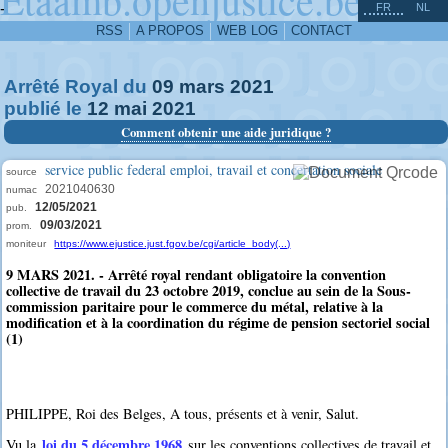
^
-
FR
NL
RSS
A PROPOS
WEB LOG
CONTACT
Arrêté Royal du
09
mars
2021
publié le
12
mai
2021
Comment obtenir une aide juridique ?
service public federal emploi, travail et concertation sociale
source
2021040630
numac
12/05/2021
pub.
09/03/2021
prom.
moniteur
https://www.ejustice.just.fgov.be/cgi/article_body(...)
9 MARS 2021. - Arrêté royal rendant obligatoire la convention
collective de travail du 23 octobre 2019, conclue au sein de la Sous-
commission paritaire pour le commerce du métal, relative à la
modification et à la coordination du régime de pension sectoriel social
(1)
PHILIPPE, Roi des Belges, A tous, présents et à venir, Salut.
loi du 5 décembre 1968
Vu la
sur les conventions collectives de travail et