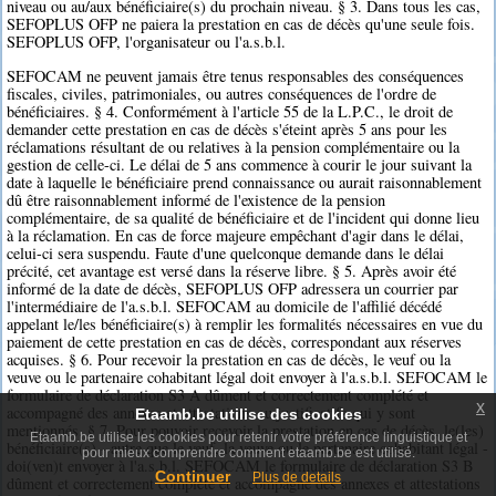
niveau ou au/aux bénéficiaire(s) du prochain niveau. § 3. Dans tous les cas,
SEFOPLUS OFP ne paiera la prestation en cas de décès qu'une seule fois.
SEFOPLUS OFP, l'organisateur ou l'a.s.b.l.
SEFOCAM ne peuvent jamais être tenus responsables des conséquences
fiscales, civiles, patrimoniales, ou autres conséquences de l'ordre de
bénéficiaires. § 4. Conformément à l'article 55 de la L.P.C., le droit de
demander cette prestation en cas de décès s'éteint après 5 ans pour les
réclamations résultant de ou relatives à la pension complémentaire ou la
gestion de celle-ci. Le délai de 5 ans commence à courir le jour suivant la
date à laquelle le bénéficiaire prend connaissance ou aurait raisonnablement
dû être raisonnablement informé de l'existence de la pension
complémentaire, de sa qualité de bénéficiaire et de l'incident qui donne lieu
à la réclamation. En cas de force majeure empêchant d'agir dans le délai,
celui-ci sera suspendu. Faute d'une quelconque demande dans le délai
précité, cet avantage est versé dans la réserve libre. § 5. Après avoir été
informé de la date de décès, SEFOPLUS OFP adressera un courrier par
l'intermédiaire de l'a.s.b.l. SEFOCAM au domicile de l'affilié décédé
appelant le/les bénéficiaire(s) à remplir les formalités nécessaires en vue du
paiement de cette prestation en cas de décès, correspondant aux réserves
acquises. § 6. Pour recevoir la prestation en cas de décès, le veuf ou la
veuve ou le partenaire cohabitant légal doit envoyer à l'a.s.b.l. SEFOCAM le
formulaire de déclaration S3 A dûment et correctement complété et
x
accompagné des annexes et attestations ou justificatifs qui y sont
Etaamb.be utilise des cookies
mentionnés. § 7. Pour pouvoir recevoir la prestation en cas de décès, le(les)
Etaamb.be utilise les cookies pour retenir votre préférence linguistique et
bénéficiaire(s) - autre que le veuf, la veuve ou le partenaire cohabitant légal -
pour mieux comprendre comment etaamb.be est utilisé.
doi(ven)t envoyer à l'a.s.b.l. SEFOCAM le formulaire de déclaration S3 B
Continuer
Plus de details
dûment et correctement complété et accompagné des annexes et attestations