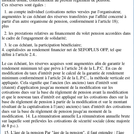
Ces réserves sont égales :
1. au compte individuel (cotisations nettes versées par l'organisateur,
augmentées le cas échéant des réserves transférées par l'affilié concerné à
partir d'un autre organisme de pension, conformément à l'article 18);
plus
2. les prestations relatives au financement du volet pension accordées dans
le cadre de l'engagement de solidarité;
3. le cas échéant, la participation bénéficiaire;
4. capitalisées au rendement financier net de SEFOPLUS OFP, tel que
défini à l'article 2.4..
Le cas échéant, les réserves acquises sont augmentées afin de garantir le
rendement minimum tel que prévu à l'article 24 de la L.P.C. En cas de
modification du taux d'intérêt pour le calcul de la garantie de rendement
minimum conformément à l'article 24 de la L.P.C., la méthode verticale est
appliquée. Cela signifie que l'ancien (les anciens) taux d'intérêt sont
(étaient) d'application jusqu'au moment de la modification sur les
cotisations dues sur la base du règlement de pension avant la modification
et que le nouveau taux d'intérêt est appliqué sur les cotisations dues sur la
base du règlement de pension à partir de la modification et sur le montant
résultant de la capitalisation à l'(aux) ancien(s) taux d'intérêt des cotisations
dues sur la base du règlement de pension jusqu'au moment de la
modification. 14. La rémunération annuelle La rémunération annuelle brute
sur laquelle sont prélevées les cotisations de sécurité sociale (donc majorée
de 8 p.c.).
15. L'âge de la pension Par "âge de la pension", il faut entendre : l'âge