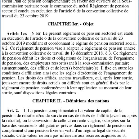
social Plan de pension complémentaire en faveur des ouvriers de la Sous-
commission paritaire pour le commerce du métal Règlement de pension
sectoriel conclu en exécution de l'article 6 de la convention collective de
travail du 23 octobre 2019.
CHAPITRE Ier. - Objet
Article 1er.
§ 1er. Le présent règlement de pension sectoriel est établi
en exécution de l'article 6 de la convention collective de travail du 23
octobre 2019 modifiant et coordonnant le régime de pension sectoriel social.
§ 2. Ce règlement de pension vise à adapter le règlement de pension annexé
à la convention collective de travail du 13 décembre 2018. § 3. Ce règlement
de pension définit les droits et obligations de l'organisateur, de l'organisme
de pension, des employeurs ressortissant à la sous-commission paritaire
susmentionnée, des affiliés et de leur(s) bénéficiaire(s). Il fixe en outre les
conditions d'affiliation ainsi que les règles d'exécution de l'engagement de
pension. Les droits des affiliés, anciens travailleurs, qui, après leur sortie,
jouissent encore de droits actuels ou différés sont en général fixés par le
règlement de pension conformément à leur application au moment de leur
sortie, sauf dispositions légales contraires.
CHAPITRE II. - Définitions des notions
Art. 2.
1. La pension complémentaire La valeur de capital de la
pension de retraite et/ou de survie en cas de décès de l'affilié (avant ou après
la retraite), ou la conversion de celle-ci en rente viagère, octroyées sur la
base des versements obligatoires prévus dans ce règlement de pension en
complément d'une pension fixée en vertu d'un régime légal de sécurité
sociale. Cette valeur ne sera pas inférieure aux réserves acquises au 31