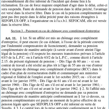
raisonnablement dû être informé de l'incident qui donne lieu à la
réclamation. En cas de force majeure empêchant d'agir dans le délai, celui-ci
sera suspendu. Faute de demande de pension dans le délai précité, l'avantage
est versé dans la réserve libre. Dans le cas où la pension complémentaire ne
peut pas être payée dans le délai précité pour des raisons étrangères à
SEFOPLUS OFP, à l'organisateur ou à l'a.s.b.l. SEFOCAM, elle est versée
dans la réserve libre.
Section 3. - Paiement en cas de chômage avec complément d'entreprise
Art. 11.
§ 1er. Si un affilié est mis au chômage avec complément
d'entreprise, il peut encore (le cas échéant, à l'issue de la période couverte
par l'indemnité compensatoire de licenciement), demander sa pension
complémentaire de manière anticipée (à savoir avant d'avoir atteint l'âge
légal de la pension) s'il respecte les mesures transitoires prévues à l'article
63/3 de la L.P.C. ou à l'article 63/2 de la L.P.C., comme décrit à l'article
2.15. du présent règlement de pension : - Dès l'âge de 60 ans : - si son
contrat de travail a été résilié au plus tôt à l'âge de 55 ans en vue d'entrer
dans le régime de chômage avec complément d'entreprise (RCC) dans le
cadre d'un plan de restructuration établi et communiqué aux ministres
régional et fédéral de l'emploi avant le 1er octobre 2015; ou - s'il est né
avant le 1er janvier 1959; - Dès l'âge de 61 ans s'il est né avant le 1er
janvier 1960; - Dès l'âge de 62 ans s'il est né avant le 1er janvier 1961; -
Dès l'âge de 63 ans s'il est né avant le 1er janvier 1962. § 2. Si l'affilié mis
au chômage avec complément d'entreprise ne demande pas sa pension
complémentaire de manière anticipée conformément au § 1er ci-dessus, sa
pension complémentaire est payée au moment de la prise effective de sa
pension légale après que SEFOPLUS OFP a été informé en vertu de
Sigedis. § 3. Le capital lors de la prise anticipée conformément au § 1er de