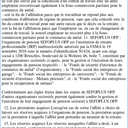
ne soit pas suivie par la conclusion d'un contrat de travail avec un autre
employeur ressortissant également à la Sous-commission paritaire pour le
commerce du métal;
- soit la fin de l'affiliation parce que le travailleur ne répond plus aux
conditions d'affiliation du régime de pension, sans que cela coïncide avec la
fin du contrat de travail pour une autre raison que le décès ou la retraite; -
soit la fin de l'affiliation parce que l'employeur ou, en cas de changement de
contrat de travail, le nouvel employeur ne ressortit plus à la Sous-
commission paritaire pour le commerce du métal. 11. SEFOPLUS OFP :
l'organisme de pension SEFOPLUS OFP est l'institution de retraite
professionnelle (IRP) multisectorielle autorisée par la FSMA le 19
novembre 2018 sous le numéro d'identification 50.624, ayant son siège
social à 1200 Bruxelles, boulevard de la Woluwe 46, boîte 7, constituée par
les organisateurs sectoriels ci-après, pour la gestion et l'exécution de leurs
engagements de pension respectifs : - le "Fonds de sécurité d'existence du
commerce du métal" (l'organisateur); - le "Fonds social des entreprises de
garage"; - le "Fonds social des entreprises de carrosserie"; - le "Fonds de
sécurité d'existence - Métaux précieux"; et - le "Fonds social des entreprises
pour la récupération de métaux".
Conformément aux règles fixées dans les statuts de SEFOPLUS OFP,
d'autres organisateurs sectoriels peuvent également confier la gestion et
l'exécution de leur engagement de pension sectoriel à SEFOPLUS OFP.
12. Les prestations acquises Lorsqu'en cas de sortie l'affilié a choisi de
laisser ses réserves acquises à l'organisme de pension, la prestation acquise
est la prestation à laquelle l'affilié peut prétendre au moment de la retraite.
13. Les réserves acquises Les réserves auxquelles l'affilié a droit, à un
moment donné, conformément au présent règlement de pension.