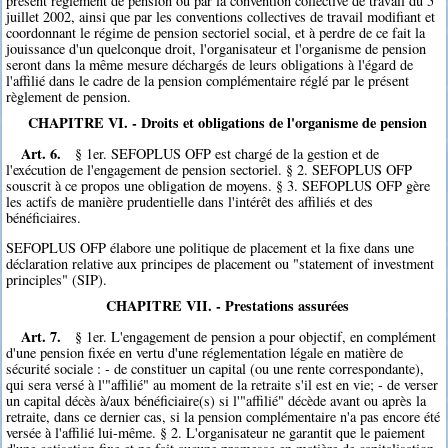
présent règlement de pension ou par la convention collective de travail du 5
juillet 2002, ainsi que par les conventions collectives de travail modifiant et
coordonnant le régime de pension sectoriel social, et à perdre de ce fait la
jouissance d'un quelconque droit, l'organisateur et l'organisme de pension
seront dans la même mesure déchargés de leurs obligations à l'égard de
l'affilié dans le cadre de la pension complémentaire réglé par le présent
règlement de pension.
CHAPITRE VI. - Droits et obligations de l'organisme de pension
Art. 6.
§ 1er. SEFOPLUS OFP est chargé de la gestion et de
l'exécution de l'engagement de pension sectoriel. § 2. SEFOPLUS OFP
souscrit à ce propos une obligation de moyens. § 3. SEFOPLUS OFP gère
les actifs de manière prudentielle dans l'intérêt des affiliés et des
bénéficiaires.
SEFOPLUS OFP élabore une politique de placement et la fixe dans une
déclaration relative aux principes de placement ou "statement of investment
principles" (SIP).
CHAPITRE VII. - Prestations assurées
Art. 7.
§ 1er. L'engagement de pension a pour objectif, en complément
d'une pension fixée en vertu d'une réglementation légale en matière de
sécurité sociale : - de constituer un capital (ou une rente correspondante),
qui sera versé à l'"affilié" au moment de la retraite s'il est en vie; - de verser
un capital décès à/aux bénéficiaire(s) si l'"affilié" décède avant ou après la
retraite, dans ce dernier cas, si la pension complémentaire n'a pas encore été
versée à l'affilié lui-même. § 2. L'organisateur ne garantit que le paiement