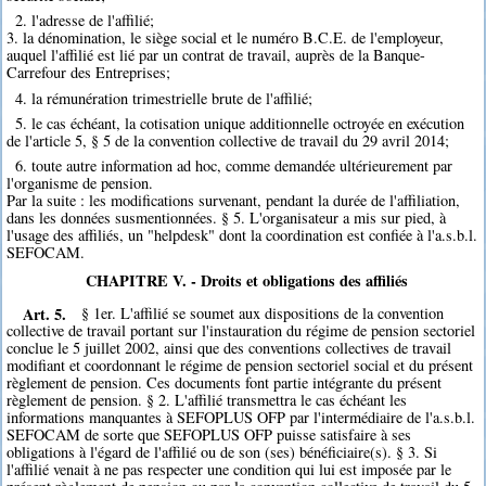
2. l'adresse de l'affilié;
3. la dénomination, le siège social et le numéro B.C.E. de l'employeur,
auquel l'affilié est lié par un contrat de travail, auprès de la Banque-
Carrefour des Entreprises;
4. la rémunération trimestrielle brute de l'affilié;
5. le cas échéant, la cotisation unique additionnelle octroyée en exécution
de l'article 5, § 5 de la convention collective de travail du 29 avril 2014;
6. toute autre information ad hoc, comme demandée ultérieurement par
l'organisme de pension.
Par la suite : les modifications survenant, pendant la durée de l'affiliation,
dans les données susmentionnées. § 5. L'organisateur a mis sur pied, à
l'usage des affiliés, un "helpdesk" dont la coordination est confiée à l'a.s.b.l.
SEFOCAM.
CHAPITRE V. - Droits et obligations des affiliés
Art. 5.
§ 1er. L'affilié se soumet aux dispositions de la convention
collective de travail portant sur l'instauration du régime de pension sectoriel
conclue le 5 juillet 2002, ainsi que des conventions collectives de travail
modifiant et coordonnant le régime de pension sectoriel social et du présent
règlement de pension. Ces documents font partie intégrante du présent
règlement de pension. § 2. L'affilié transmettra le cas échéant les
informations manquantes à SEFOPLUS OFP par l'intermédiaire de l'a.s.b.l.
SEFOCAM de sorte que SEFOPLUS OFP puisse satisfaire à ses
obligations à l'égard de l'affilié ou de son (ses) bénéficiaire(s). § 3. Si
l'affilié venait à ne pas respecter une condition qui lui est imposée par le