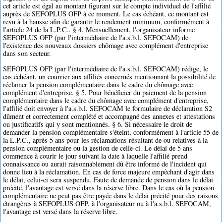
cet article est égal au montant figurant sur le compte individuel de l'affilié
auprès de SEFOPLUS OFP à ce moment. Le cas échéant, ce montant est
revu à la hausse afin de garantir le rendement minimum, conformément à
l'article 24 de la L.P.C.. § 4. Mensuellement, l'organisateur informe
SEFOPLUS OFP (par l'intermédiaire de l'a.s.b.l. SEFOCAM) de
l'existence des nouveaux dossiers chômage avec complément d'entreprise
dans son secteur.
SEFOPLUS OFP (par l'intermédiaire de l'a.s.b.l. SEFOCAM) rédige, le
cas échéant, un courrier aux affiliés concernés mentionnant la possibilité de
réclamer la pension complémentaire dans le cadre du chômage avec
complément d'entreprise. § 5. Pour bénéficier du paiement de la pension
complémentaire dans le cadre du chômage avec complément d'entreprise,
l'affilié doit envoyer à l'a.s.b.l. SEFOCAM le formulaire de déclaration S2
dûment et correctement complété et accompagné des annexes et attestations
ou justificatifs qui y sont mentionnés. § 6. Si nécessaire le droit de
demander la pension complémentaire s'éteint, conformément à l'article 55 de
la L.P.C., après 5 ans pour les réclamations résultant de ou relatives à la
pension complémentaire ou la gestion de celle-ci. Le délai de 5 ans
commence à courir le jour suivant la date à laquelle l'affilié prend
connaissance ou aurait raisonnablement dû être informé de l'incident qui
donne lieu à la réclamation. En cas de force majeure empêchant d'agir dans
le délai, celui-ci sera suspendu. Faute de demande de pension dans le délai
précité, l'avantage est versé dans la réserve libre. Dans le cas où la pension
complémentaire ne peut pas être payée dans le délai précité pour des raisons
étrangères à SEFOPLUS OFP, à l'organisateur ou à l'a.s.b.l. SEFOCAM,
l'avantage est versé dans la réserve libre.