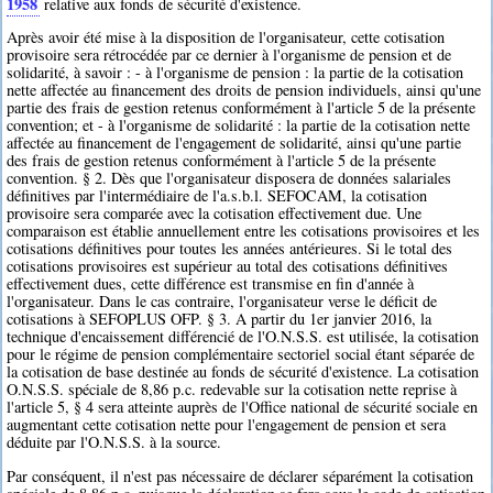
1958
relative aux fonds de sécurité d'existence.
Après avoir été mise à la disposition de l'organisateur, cette cotisation
provisoire sera rétrocédée par ce dernier à l'organisme de pension et de
solidarité, à savoir : - à l'organisme de pension : la partie de la cotisation
nette affectée au financement des droits de pension individuels, ainsi qu'une
partie des frais de gestion retenus conformément à l'article 5 de la présente
convention; et - à l'organisme de solidarité : la partie de la cotisation nette
affectée au financement de l'engagement de solidarité, ainsi qu'une partie
des frais de gestion retenus conformément à l'article 5 de la présente
convention. § 2. Dès que l'organisateur disposera de données salariales
définitives par l'intermédiaire de l'a.s.b.l. SEFOCAM, la cotisation
provisoire sera comparée avec la cotisation effectivement due. Une
comparaison est établie annuellement entre les cotisations provisoires et les
cotisations définitives pour toutes les années antérieures. Si le total des
cotisations provisoires est supérieur au total des cotisations définitives
effectivement dues, cette différence est transmise en fin d'année à
l'organisateur. Dans le cas contraire, l'organisateur verse le déficit de
cotisations à SEFOPLUS OFP. § 3. A partir du 1er janvier 2016, la
technique d'encaissement différencié de l'O.N.S.S. est utilisée, la cotisation
pour le régime de pension complémentaire sectoriel social étant séparée de
la cotisation de base destinée au fonds de sécurité d'existence. La cotisation
O.N.S.S. spéciale de 8,86 p.c. redevable sur la cotisation nette reprise à
l'article 5, § 4 sera atteinte auprès de l'Office national de sécurité sociale en
augmentant cette cotisation nette pour l'engagement de pension et sera
déduite par l'O.N.S.S. à la source.
Par conséquent, il n'est pas nécessaire de déclarer séparément la cotisation