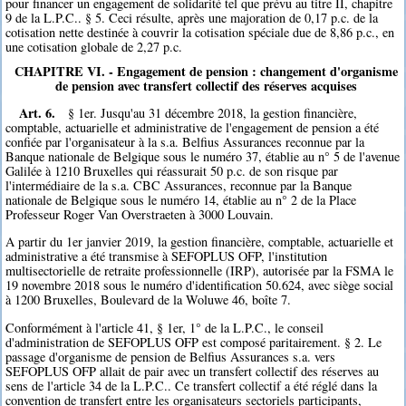
pour financer un engagement de solidarité tel que prévu au titre II, chapitre
9 de la L.P.C.. § 5. Ceci résulte, après une majoration de 0,17 p.c. de la
cotisation nette destinée à couvrir la cotisation spéciale due de 8,86 p.c., en
une cotisation globale de 2,27 p.c.
CHAPITRE VI. - Engagement de pension : changement d'organisme
de pension avec transfert collectif des réserves acquises
Art. 6.
§ 1er. Jusqu'au 31 décembre 2018, la gestion financière,
comptable, actuarielle et administrative de l'engagement de pension a été
confiée par l'organisateur à la s.a. Belfius Assurances reconnue par la
Banque nationale de Belgique sous le numéro 37, établie au n° 5 de l'avenue
Galilée à 1210 Bruxelles qui réassurait 50 p.c. de son risque par
l'intermédiaire de la s.a. CBC Assurances, reconnue par la Banque
nationale de Belgique sous le numéro 14, établie au n° 2 de la Place
Professeur Roger Van Overstraeten à 3000 Louvain.
A partir du 1er janvier 2019, la gestion financière, comptable, actuarielle et
administrative a été transmise à SEFOPLUS OFP, l'institution
multisectorielle de retraite professionnelle (IRP), autorisée par la FSMA le
19 novembre 2018 sous le numéro d'identification 50.624, avec siège social
à 1200 Bruxelles, Boulevard de la Woluwe 46, boîte 7.
Conformément à l'article 41, § 1er, 1° de la L.P.C., le conseil
d'administration de SEFOPLUS OFP est composé paritairement. § 2. Le
passage d'organisme de pension de Belfius Assurances s.a. vers
SEFOPLUS OFP allait de pair avec un transfert collectif des réserves au
sens de l'article 34 de la L.P.C.. Ce transfert collectif a été réglé dans la
convention de transfert entre les organisateurs sectoriels participants,