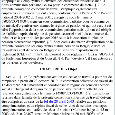
s'applique aux employeurs et ouvriers des entreprises ressortissant à la
Sous-commission paritaire 149.04 pour le commerce du métal. § 2. La
présente convention collective de travail s'applique également aux
employeurs et ouvriers qui ont choisi, conformément à l'article 5 de l'accord
national 2001-2002 du 3 mai 2001, enregistré sous le numéro
58036/CO/149.04, signé en sous-commission paritaire pour le commerce
du métal, d'organiser eux-mêmes le régime de pension et qui ont reçu à cet
effet l'approbation de la sous-commission paritaire mais qui ont été obligés
de s'affilier auprès du régime de pension sectoriel social du commerce de
métal et ce à partir du 1er janvier 2016 suite à la cessation du plan de
pension d'entreprise approuvé. § 3. Sont exclus du champ d'application de la
présente convention les employeurs établis hors de la Belgique dont les
travailleurs sont détachés en Belgique au sens des dispositions du
règlement (CEE) n° 1408/71 du Conseil ou du règlement (CE) n° 883/2004
du Parlement Européen et du Conseil. § 4. Par "ouvriers", il faut entendre :
les ouvriers et les ouvrières.
CHAPITRE II. - Objet
Art. 2.
§ 1er. La présente convention collective de travail a pour but de
remplacer, à partir du 23 octobre 2019, la convention collective de travail du
13 décembre 2018 modifiant et coordonnant le régime de pension sectoriel
social et changeant d'organisme de pension avec transfert collectif des
réserves, enregistrée sous le numéro 149884/CO/149.04. § 2. Les notions
reprises dans la suite de la présente convention collective de travail doivent
loi du 28 avril 2003
être comprises au sens de la
relative aux pensions
complémentaires et au régime fiscal de celles-ci et de certains avantages
complémentaires en matière de sécurité sociale (Moniteur belge du 15 mai
2003, éd. 2, p. 26407, erratum Moniteur belge du 26 mai 2003), telle