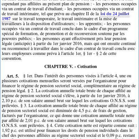
cependant pas affiliées au présent plan de pension : - les personnes occupées
via un contrat de travail d'étudiant; - les personnes occupées via un contrat
loi du 24 juillet
de travail intérimaire, tel que prévu au chapitre II de la
1987
sur le travail temporaire, le travail intérimaire et la mise de
travailleurs à la disposition d'utilisateurs; - les apprentis; - les personnes
occupées via un contrat de travail conclu dans le cadre d'un programme
spécial de formation, de promotion et de reconversion soutenu par les
pouvoirs publics; - les personnes ayant effectivement pris leur pension
légale (anticipée) à partir du 1er janvier 2016, mais qui ont ensuite continué
ou recommencé à travailler dans le cadre d'un contrat de travail conclu avec
leurs employeurs comme prévu à l'article 1er, § 1er - § 2 de cette
convention.
CHAPITRE V. - Cotisation
Art. 5.
§ 1er. Dans l'intérêt des personnes visées à l'article 4, une ou
plusieurs cotisations mensuelles seront versées par l'organisateur pour
financer le régime de pension sectoriel social, complémentaire au régime de
pension légal. § 2. La cotisation annuelle totale brute de chaque affilié au
régime de pension sectoriel social s'élève, à partir du 1er janvier 2016, à
2,10 p.c. de son salaire annuel brut sur lequel les cotisations O.N.S.S. sont
prélevées. § 3. La cotisation annuelle totale brute de chaque affilié au régime
de pension sectoriel social est diminuée de 4,5 p.c. de frais de gestion,
facturés par l'organisateur, ce qui donne une cotisation annuelle totale nette
par affilié de 2,01 p.c. de son salaire annuel brut sur lequel les cotisations
O.N.S.S. sont prélevées. § 4. Cette cotisation nette est répartie comme suit :
1,92 p.c. est utilisé pour financer les droits de pension individuels dans le
chef des personnes affiliées au régime sectoriel social et le 0,09 p.c. restant