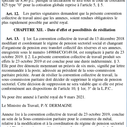
spéciale de 8,86 p.c. puisque la déclaration se fera sous le code de cotisation
825 type "0" pour la cotisation globale reprise à l'article 5, § 5.
Art. 12.
Les parties signataires demandent que la présente convention
collective de travail ainsi que les annexes, soient rendues obligatoires le
plus rapidement possible par arrêté royal.
CHAPITRE XII. - Date d'effet et possibilités de résiliation
Art. 13.
§ 1er. La convention collective de travail du 13 décembre 2018
modifiant et coordonnant le régime de pension sectoriel social et changeant
d'organisme de pension avec transfert collectif des réserves et ses annexes,
enregistrée sous le numéro 149884/CO/149.04, est remplacée à partir du 23
octobre 2019. § 2. La présente convention collective de travail produit ses
effets le 23 octobre 2019 et est conclue pour une durée indéterminée. § 3.
Elle peut être dénoncée moyennant un préavis de six mois, signifié par lettre
recommandée à la poste, adressée au président de la sous-commission
paritaire précitée. Avant de résilier la convention collective de travail, la
sous-commission paritaire doit décider de supprimer le régime de pension
sectoriel. Cette décision de suppression ne sera valable que si elle est prise
conformément aux dispositions de l'article 10, § 1er, 3° de la L.P.C..
Vu pour être annexé à l'arrêté royal du 9 mars 2021.
Le Ministre du Travail, P.-Y. DERMAGNE
Annexe 1re à la convention collective de travail du 23 octobre 2019, conclue
au sein de la Sous-commission paritaire pour le commerce du métal,
relative à la modification et à la coordination du régime de pension sectoriel