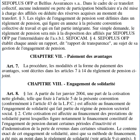
SEFOPLUS OFP et Belfius Assurances s.a.. Dans le cadre de ce transfert
collectif, aucune indemnité ou perte de participation bénéficiaire n'a été mise
à charge des affiliés ou déduite des réserves acquises au moment du
transfert. § 3. Les règles de l'engagement de pension sont définies dans un
règlement de pension, qui figure en annexe à la présente convention
collective de travail et qui en fait partie intégrante. Sur simple demande, le
règlement de pension sera mis à la disposition des affiliés par SEFOPLUS
OFP par l'intermédiaire de l'a.s.b.l. SEFOCAM. § 4. SEFOPLUS OFP
établit chaque année un rapport, dit "rapport de transparence", au sujet de sa
gestion de l'engagement de pension.
CHAPITRE VII. - Paiement des avantages
Art. 7.
La procédure, les modalités et la forme du paiement des
avantages, sont décrites dans les articles 7 à 14 du règlement de pension ci-
joint.
CHAPITRE VIII. - Engagement de solidarité
Art. 8.
§ 1er. A partir du 1er janvier 2004, une part de la cotisation
nette globale, telle que fixée à l'article 5 de la présente convention
(conformément à l'article 43 de la L.P.C.) est affectée au financement de
l'engagement de solidarité qui fait partie du régime de pension sectoriel
social. § 2. Cette cotisation est affectée au financement des prestations de
solidarité parmi lesquelles figure notamment le financement constitutif de
l'engagement de pension durant certaines périodes d'inactivité et
d'indemnisation de la perte de revenus dans certaines situations. Le contenu
exact de cet engagement de solidarité, ainsi que sa méthode de financement,
a été mis au point dans le règlement de solidarité (voir article 9 ci-après). §