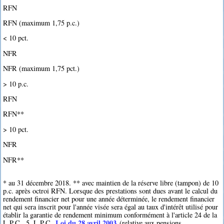
RFN
RFN (maximum 1,75 p.c.)
< 10 pct.
NFR
NFR (maximum 1,75 pct.)
> 10 p.c.
RFN
RFN**
> 10 pct.
NFR
NFR**
* au 31 décembre 2018. ** avec maintien de la réserve libre (tampon) de 10
p.c. après octroi RFN. Lorsque des prestations sont dues avant le calcul du
rendement financier net pour une année déterminée, le rendement financier
net qui sera inscrit pour l'année visée sera égal au taux d'intérêt utilisé pour
établir la garantie de rendement minimum conformément à l'article 24 de la
Loi du 28 avril 2003
L.P.C.. 5. L.P.C.
(relative aux pensions