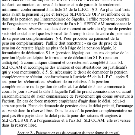
échéant, ce montant est revu à la hausse afin de garantir le rendement
minimum, conformément à l'article 24 de la L.P.C.. § 3. Au plus tard trois
mois avant la pension légale et lorsque SEFOPLUS OFP est informé de la
date de la pension par l'intermédiaire de Sigedis, l'affilié reçoit un courrier
de l'organisateur par l'intermédiaire de l'a.s.b.l. SEFOCAM mentionnant le
montant de ses réserves acquises à ce moment au sein du régime de pension
sectoriel social ainsi que les formalités à remplir dans le cadre du paiement
de sa pension complémentaire. § 4. Pour procéder au paiement de la
pension complémentaire, l'affilié doit remettre : - en cas de prise de la
pension de retraite légale au plus tôt à l'âge de la pension légale, le
formulaire de déclaration S1 A (pension légale); ou - en cas de prise de la
pension légale anticipée, le formulaire de déclaration S1 B (pension
anticipée), à communiquer dûment et correctement complété à l'a.s.b.l.
SEFOCAM et accompagné des annexes et des attestations ou justificatifs
qui y sont mentionnés. § 5. Si nécessaire le droit de demander la pension
complémentaire s'éteint, conformément à l'article 55 de la L.P.C., après 5
ans pour les réclamations résultant de ou relatives à la pension
complémentaire ou la gestion de celle-ci. Le délai de 5 ans commence à
courir le jour suivant la date à laquelle l'affilié prend connaissance ou aurait
raisonnablement dû avoir connaissance de l'événement qui donne ouverture à
l'action. En cas de force majeure empêchant d'agir dans le délai, celui-ci
sera suspendu. Faute de demande de pension dans le délai précité, l'avantage
est versé dans la réserve libre. Dans le cas où la pension complémentaire ne
peut pas être payée dans le délai précité pour des raisons étrangères à
SEFOPLUS OFP, à l'organisateur et à l'a.s.b.l. SEFOCAM, elle est versée
dans la réserve libre.
Section 2. - Paiement en cas de cessation de toute forme de travail