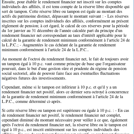
Ensuite, pour établir le rendement financier net inscrit sur les comptes
individuels des affiliés, il est tenu compte de la réserve libre disponible qui
sert de tampon. Cette réserve libre ou tampon est égale au montant des
actifs du patrimoine distinct, dépassant le montant suivant : - Les réserves
inscrites sur les comptes individuels des affiliés, conformément au présent
règlement de pension; à cet égard, le calcul de ces réserves pour la période
du 1er janvier au 31 décembre de l'année calculée part du principe d'un
rendement financier net correspondant au taux d'intérêt applicable pour le
calcul de la garantie de rendement minimum conformément à l'article 24 de
la L.P.C.; - Augmentées le cas échéant de la garantie de rendement
minimum conformément à l'article 24 de la L.P.C..
Au moment de l'octroi du rendement financier net, le fait de toujours avoir
un tampon égal à 10 p.c. vaut comme principe de base que l'organisateur
poursuit, dans le but d'une gestion sûre et prudente du régime de pension
social sectoriel, afin de pouvoir faire face aux éventuelles fluctuations
négatives futures des investissements.
Cependant, même si le tampon est inférieur à 10 p.c. et qu'il y a un
rendement financier net positif, alors ce dernier sera octroyé à concurrence
de la garantie de rendement minimum conformément à l'article 24 de la
L.P.C., comme déterminé ci-après.
Si cette réserve libre ou tampon est supérieure ou égale à 10 p.c. : - En cas
de rendement financier net positif, le rendement financier net complet,
cependant diminué du montant nécessaire pour veiller à ce que, également
après l'octroi du rendement financier net, la réserve libre ou le tampon est
égal à 10 p.c., est inscrit entièrement sur les comptes individuels des