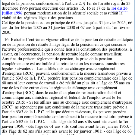
légal de la pension, conformément à l'article 2, § 1er de l'arrêté royal du 23
loi du 26
décembre 1996 portant exécution des articles 15, 16 et 17 de la
juillet 1996
portant modernisation de la sécurité sociale et assurant la
viabilité des régimes légaux des pensions.
Cet âge de la pension est en principe de 65 ans jusqu'au 31 janvier 2025, 66
ans du 1er février 2025 au 31 janvier 2030 et 67 ans à partir du 1er février
2030.
16. Retraite L'entrée en vigueur effective de la pension de retraite anticipée
ou de la pension de retraite à l'âge légal de la pension en ce qui concerne
l'activité professionnelle qui a donné lieu à la constitution des prestations, à
savoir, en l'occurrence, la pension de retraite légale comme travailleur.
Aux fins du présent règlement de pension, la prise de la pension
complémentaire est assimilée à la retraite selon les mesures transitoires
légales suivantes : - Les affiliés mis au chômage avec complément
d'entreprise (RCC) peuvent, conformément à la mesure transitoire prévue à
l'article 63/3 de la L.P.C., prendre leur pension complémentaire dès l'âge de
60 ans si leur contrat de travail a été résilié au plus tôt à l'âge de 55 ans en
vue de les faire entrer dans le régime de chômage avec complément
d'entreprise (RCC) dans le cadre d'un plan de restructuration établi et
communiqué aux ministres régional et fédéral de l'emploi avant le 1er
octobre 2015; - Si les affiliés mis au chômage avec complément d'entreprise
(RCC) ne répondent pas aux conditions de la mesure transitoire prévue à
l'article 63/3 de la L.P.C. telle que décrite ci-dessus, ils peuvent prendre
leur pension complémentaire conformément à la mesure transitoire prévue à
l'article 63/2 de la L.P.C. : - dès l'âge de 60 ans s'ils sont nés avant le 1er
janvier 1959; - dès l'âge de 61 ans s'ils sont nés avant le 1er janvier 1960; -
dès l'âge de 62 ans s'ils sont nés avant le 1er janvier 1961; - dès l'âge de 63