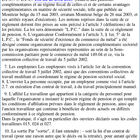
complémentaires et au régime fiscal de celles-ci et de certains avantages
complémentaires en matière de sécurité sociale, telle que publiée au
Moniteur belge du 15 mai 2003, erratum Moniteur belge du 26 mai 2003, et
ses arrêtés royaux d'exécution). Les notions reprises dans la suite de ce
règlement doivent être prises au sens précisé à l'article 3 (définitions) de la
loi précitée. La loi sera dénommée "L.P.C." dans la suite de ce règlement
de pension. 6. L'organisateur Conformément à l'article 3, § 1er, 5° de la
L.P.C., le "Fonds de sécurité d'existence du commerce du métal" a été
désigné comme organisateur du régime de pension complémentaire sectoriel
par les organisations représentatives représentées au sein de la Sous-
commission paritaire pour le commerce du métal 149.04 et ce, via la
convention collective de travail du 5 juillet 2002.
7. Les employeurs Les employeurs visés à l'article 1er de la convention
collective de travail 5 juillet 2002, ainsi que des conventions collectives de
travail modifiant et coordonnant le régime de pension sectoriel social.
8. L'ouvrier La personne occupée, par un employeur comme visé à l'article
2.7. en exécution d'un contrat de travail, à du travail principalement manuel.
9. L'affilié Le travailleur qui appartient à la catégorie du personnel pour
laquelle l'organisateur a instauré le présent régime de pension et qui remplit
les conditions d'affiliation prévues dans le règlement de pension, ainsi que
l'ancien travailleur qui continue à bénéficier de droits actuels ou différés
conformément à ce règlement de pension.
Dans la pratique, il s'agit en particulier des ouvriers déclarés sous les codes
travailleurs 015, 024 et 027.
10. La sortie Par "sortie", il faut entendre : - soit la fin d'un contrat de
travail (pour une raison autre que le décès ou la retraite), pour autant qu'elle