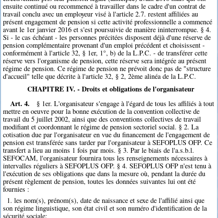
ensuite continué ou recommencé à travailler dans le cadre d'un contrat de
travail conclu avec un employeur visé à l'article 2.7. restent affiliées au
présent engagement de pension si cette activité professionnelle a commencé
avant le 1er janvier 2016 et s'est poursuivie de manière ininterrompue. § 4.
Si - le cas échéant - les personnes précitées disposent déjà d'une réserve de
pension complémentaire provenant d'un emploi précédent et choisissent -
conformément à l'article 32, § 1er, 1°, b) de la L.P.C. - de transférer cette
réserve vers l'organisme de pension, cette réserve sera intégrée au présent
régime de pension. Ce régime de pension ne prévoit donc pas de "structure
d'accueil" telle que décrite à l'article 32, § 2, 2ème alinéa de la L.P.C.
CHAPITRE IV. - Droits et obligations de l'organisateur
Art. 4.
§ 1er. L'organisateur s'engage à l'égard de tous les affiliés à tout
mettre en oeuvre pour la bonne exécution de la convention collective de
travail du 5 juillet 2002, ainsi que des conventions collectives de travail
modifiant et coordonnant le régime de pension sectoriel social. § 2. La
cotisation due par l'organisateur en vue du financement de l'engagement de
pension est transférée sans tarder par l'organisateur à SEFOPLUS OFP. Ce
transfert a lieu au moins 1 fois par mois. § 3. Par le biais de l'a.s.b.l.
SEFOCAM, l'organisateur fournira tous les renseignements nécessaires à
intervalles réguliers à SEFOPLUS OFP. § 4. SEFOPLUS OFP n'est tenu à
l'exécution de ses obligations que dans la mesure où, pendant la durée du
présent règlement de pension, toutes les données suivantes lui ont été
fournies :
1. les nom(s), prénom(s), date de naissance et sexe de l'affilié ainsi que
son régime linguistique, son état civil et son numéro d'identification de la
sécurité sociale;