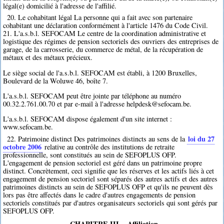
légal(e) domicilié à l'adresse de l'affilié.
20. Le cohabitant légal La personne qui a fait avec son partenaire
cohabitant une déclaration conformément à l'article 1476 du Code Civil.
21. L'a.s.b.l. SEFOCAM Le centre de la coordination administrative et
logistique des régimes de pension sectoriels des ouvriers des entreprises de
garage, de la carrosserie, du commerce de métal, de la récupération de
métaux et des métaux précieux.
Le siège social de l'a.s.b.l. SEFOCAM est établi, à 1200 Bruxelles,
Boulevard de la Woluwe 46, boîte 7.
L'a.s.b.l. SEFOCAM peut être jointe par téléphone au numéro
00.32.2.761.00.70 et par e-mail à l'adresse helpdesk@sefocam.be.
L'a.s.b.l. SEFOCAM dispose également d'un site internet :
www.sefocam.be.
loi du 27
22. Patrimoine distinct Des patrimoines distincts au sens de la
octobre 2006
relative au contrôle des institutions de retraite
professionnelle, sont constitués au sein de SEFOPLUS OFP.
L'engagement de pension sectoriel est géré dans un patrimoine propre
distinct. Concrètement, ceci signifie que les réserves et les actifs liés à cet
engagement de pension sectoriel sont séparés des autres actifs et des autres
patrimoines distincts au sein de SEFOPLUS OFP et qu'ils ne peuvent dès
lors pas être affectés dans le cadre d'autres engagements de pension
sectoriels constitués par d'autres organisateurs sectoriels qui sont gérés par
SEFOPLUS OFP.
CHAPITRE III. - Affiliation