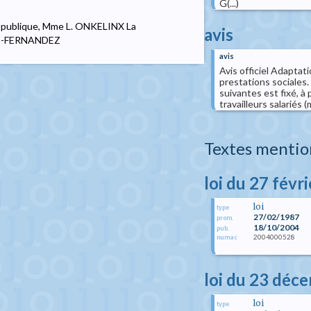
G(...)
nté publique, Mme L. ONKELINX La
avis
DEZ-FERNANDEZ
avis
Avis officiel Adaptat
prestations sociales.
suivantes est fixé, à 
travailleurs salariés (
Textes mentio
loi du 27 févr
loi
type
27/02/1987
prom.
18/10/2004
pub.
2004000528
numac
loi du 23 déc
loi
type