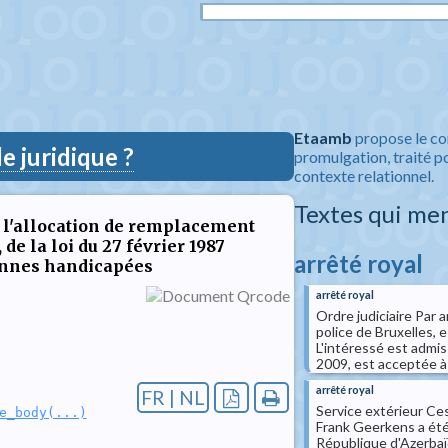
Etaamb
propose le co
 juridique ?
promulgation, traité po
contexte relationnel.
Textes qui me
e l'allocation de remplacement
 de la loi du 27 février 1987
arrêté royal
sonnes handicapées
arrêté royal
Ordre judiciaire Par a
police de Bruxelles, e
L'intéressé est admis 
2009, est acceptée à 
arrêté royal
FR | NL
Service extérieur Ce
e_body(...)
Frank Geerkens a été
République d'Azerbaïd