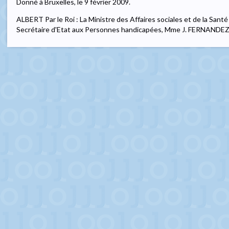
Donné à Bruxelles, le 9 février 2009.
ALBERT Par le Roi : La Ministre des Affaires sociales et de la Sa
Secrétaire d'Etat aux Personnes handicapées, Mme J. FERNAN