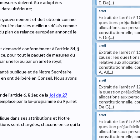
 mesures doivent être adoptées
E. De(...)
 date ultérieure;
arrêt
Extrait de l'arrêt n°
 le gouvernement et doit obtenir comme
questions préjudiciell
xécutée dans les meilleurs délais comme
allocations aux perso
du plan de relance européen annoncé le
constitutionnelle, c
E. De(...)
arrêt
st demandé conformément à l'article 84, §
Extrait de l'arrêt n
et ce, pour tout le paquet de mesures du
cause : les questions 
r une loi ou par un arrêté royal;
relative aux allocat
constitutionnelle, c
 Santé publique et de Notre Secrétaire
A. Al(...)
i en ont délibéré en Conseil, Nous avons
arrêt
Extrait de l'arrêt n
la question préjudicie
e l'article 6, § 1er, de la
loi du 27
allocations aux perso
mplacé par la loi-programme du 9 juillet
constitutionnelle, c
De G(...)
arrêt
blique dans ses attributions et Notre
Extrait de l'arrêt n°
tions sont chargées, chacune en ce qui la
question préjudicielle
allocations aux perso
constitutionnelle, co