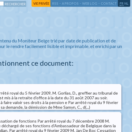
-
-
-
-
VIE PRIVÉE
RSS
A PROPOS
WEB LOG
CONTACT
FR
NL
ntenu du Moniteur Belge trié par date de publication et de
ur le rendre facilement lisible et imprimable, et enrichi par un
ntionnent ce document:
rrêté royal du 5 février 2009, M. Gorlias, D., greffier au tribunal de
st mis à la retraite d'office à la date du 31 août 2007 au soir.
à faire valoir ses droits à la pension e Par arrêté royal du 9 février
sa demande, la démission de Mme Samyn, C., d(...)
ssation de fonctions Par arrêté royal du 7 décembre 2008 M.
 déchargé de ses fonctions d'Ambassadeur de Belgique dans la
jan. Par arrêté royal du 9 février 2009 M. Jan De Boc Cessation