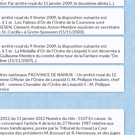
ion Par arrêté royal du 15 janvier 2009, le deuxième alinéa (...)
arrêté royal du 9 février 2009, la disposition suivante est
r . § 1 er . Les Palmes d'Or de l'Ordre de la Couronne sont
DRIESEN, Clement Andreas Anton Membre-musicien et secrétaire
« St.-Cecilia » à Grote-Spouwen (15/11/2003);
arrêté royal du 9 février 2009, la disposition suivante est
r . § 1 er . La Médaille d'Or de l'Ordre de Léopold II est décernée à
, Guillaume Membre du comité directeur de la Fanfare royale "De
Meer (15/11/2007(...)
Ordres nationaux PROVINCE DE NAMUR. - Un arrêté royal du 12
me Officier de l'Ordre de Léopold II, M. Philippe Houbion, chef
if; - nomme Chevalier de l'Ordre de Léopold II : M. Philippe
rvice
 3/2012 du 11 janvier 2012 Numéro du rôle : 5107 En cause : la
 concernant l'article 4 de la loi du 27 février 1987 relative aux
nnes handicapées, posée par le Tribunal du travai La Cour
omposée des présidents M. Bossuyt et R. Henneuse, et des juges