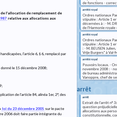
de fonctions - correct
arrêté royal
 de l'allocation de remplacement de
Ordres nationaux Par 
1987
relative aux allocations aux
stipulée : Article 1 e
décernées à : - M. 
de l'Harmonie royale 
arrêté royal
Ordres nationaux Par 
stipulée : Article 1 e
: - M. BEUSEN Julien
Vrije Burgers" à Val-
andicapées, l'article 6, § 6, remplacé par
arrêté royal
Pouvoirs locaux. - 
s, donné le 15 décembre 2008;
novembre 2008 : - nom
de bureau administrat
Vanoppre, chef de se
9;
arrêt
ication de l'article 84, alinéa 1er, 2°, des
arrêt
Extrait de l'arrêt n°
question préjudicielle
a
loi du 23 décembre 2005
sur le pacte
allocations aux perso
re 2006 doit faire partie intégrante du
constitutionnelle, c