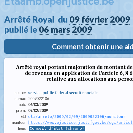
Etaamb.openjustice.be
Arrêté Royal  du 
09
février
2009
publié le 
06
mars
2009
Comment obtenir une aide
Arrêté royal portant majoration du montant d
de revenus en application de l'article 6, § 6,
relative aux allocations aux per
source
service public federal securite sociale
numac
2009022106
pub.
06/03/2009
prom.
09/02/2009
ELI
eli/arrete/2009/02/09/2009022106/moniteur
moniteur
https://www.ejustice.just.fgov.be/cgi/articl
liens
Conseil d'État (chrono)