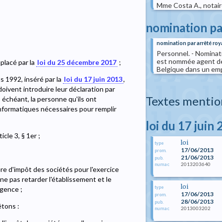
Mme Costa A., notaire 
nomination pa
nomination par arrêté roy
Personnel. - Nominat
est nommée agent de 
mplacé par la
loi du 25 décembre 2017
;
Belgique dans un empl
s 1992, inséré par la
loi du 17 juin 2013
,
oivent introduire leur déclaration par
Textes mentio
 échéant, la personne qu'ils ont
informatiques nécessaires pour remplir
loi du 17 juin
icle 3, § 1er ;
loi
type
17/06/2013
prom.
21/06/2013
pub.
2013203640
numac
re d'impôt des sociétés pour l'exercice
 ne pas retarder l'établissement et le
loi
type
rgence ;
17/06/2013
prom.
28/06/2013
pub.
êtons :
2013003202
numac