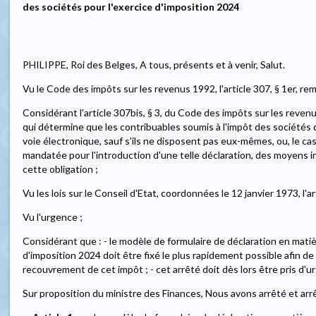
des sociétés pour l'exercice d'imposition 2024
PHILIPPE, Roi des Belges, A tous, présents et à venir, Salut.
Vu le Code des impôts sur les revenus 1992, l'article 307, § 1er, re
Considérant l'article 307bis, § 3, du Code des impôts sur les revenu
qui détermine que les contribuables soumis à l'impôt des sociétés d
voie électronique, sauf s'ils ne disposent pas eux-mêmes, ou, le cas
mandatée pour l'introduction d'une telle déclaration, des moyens 
cette obligation ;
Vu les lois sur le Conseil d'Etat, coordonnées le 12 janvier 1973, l'art
Vu l'urgence ;
Considérant que : - le modèle de formulaire de déclaration en matiè
d'imposition 2024 doit être fixé le plus rapidement possible afin de
recouvrement de cet impôt ; - cet arrêté doit dès lors être pris d'u
Sur proposition du ministre des Finances, Nous avons arrêté et arr