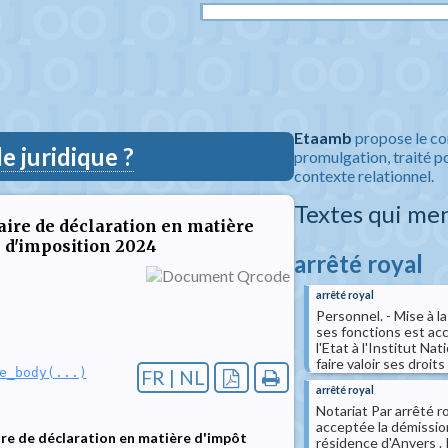
Etaamb
propose le co
 juridique ?
promulgation, traité po
contexte relationnel.
Textes qui me
ire de déclaration en matière
e d'imposition 2024
arrêté royal
arrêté royal
Personnel. - Mise à la
ses fonctions est ac
l'Etat à l'Institut N
faire valoir ses droits
e_body(...)
FR | NL
arrêté royal
Notariat Par arrêté ro
acceptée la démissio
ire de déclaration en matière d'impôt
résidence d'Anvers . Il