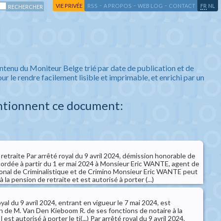
-
-
-
-
VIE PRIVÉE
RSS
A PROPOS
WEB LOG
CONTACT
FR
NL
ntenu du Moniteur Belge trié par date de publication et de
ur le rendre facilement lisible et imprimable, et enrichi par un
ntionnent ce document:
 retraite Par arrêté royal du 9 avril 2024, démission honorable de
cordée à partir du 1 er mai 2024 à Monsieur Eric WANTE, agent de
ational de Criminalistique et de Crimino Monsieur Eric WANTE peut
 à la pension de retraite et est autorisé à porter (...)
yal du 9 avril 2024, entrant en vigueur le 7 mai 2024, est
n de M. Van Den Kieboom R. de ses fonctions de notaire à la
 est autorisé à porter le ti(...) Par arrêté royal du 9 avril 2024,