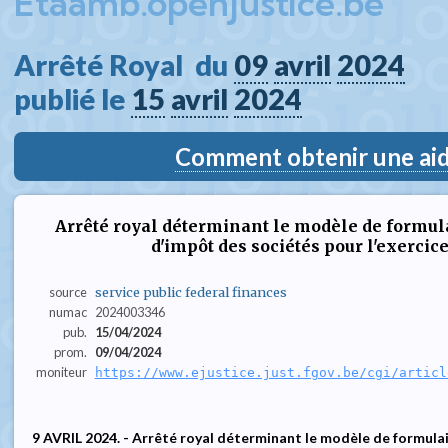
Etaamb.openjustice.be
Arrêté Royal  du 
09
avril
2024
publié le 
15
avril
2024
Comment obtenir une aide
Arrêté royal déterminant le modèle de formula
d'impôt des sociétés pour l'exercic
source
service public federal finances
numac
2024003346
pub.
15/04/2024
prom.
09/04/2024
moniteur
https://www.ejustice.just.fgov.be/cgi/articl
9 AVRIL 2024. - Arrêté royal déterminant le modèle de formula