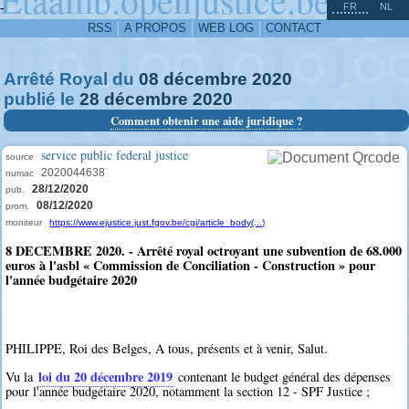
^
-
FR
NL
RSS
A PROPOS
WEB LOG
CONTACT
Arrêté Royal du
08
décembre
2020
publié le
28
décembre
2020
Comment obtenir une aide juridique ?
service public federal justice
source
2020044638
numac
28/12/2020
pub.
08/12/2020
prom.
moniteur
https://www.ejustice.just.fgov.be/cgi/article_body(...)
8 DECEMBRE 2020. - Arrêté royal octroyant une subvention de 68.000
euros à l'asbl « Commission de Conciliation - Construction » pour
l'année budgétaire 2020
PHILIPPE, Roi des Belges, A tous, présents et à venir, Salut.
loi du 20 décembre 2019
Vu la
contenant le budget général des dépenses
pour l'année budgétaire 2020, notamment la section 12 - SPF Justice ;