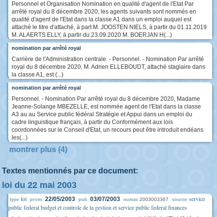
Personnel et Organisation Nomination en qualité d'agent de l'Etat Par
arrêté royal du 8 décembre 2020, les agents suivants sont nommés en
qualité d'agent de l'Etat dans la classe A1 dans un emploi auquel est
attaché le titre d'attaché, à part M. JOOSTEN NIELS, à partir du 01.11.2019
M. ALAERTS ELLY, à partir du 23.09.2020 M. BOERJAN H(...)
nomination par arrêté royal
Carrière de l'Administration centrale. - Personnel. - Nomination Par arrêté
royal du 8 décembre 2020, M. Adrien ELLEBOUDT, attaché stagiaire dans
la classe A1, est (...)
nomination par arrêté royal
Personnel. - Nomination Par arrêté royal du 8 décembre 2020, Madame
Jeanne-Solange MBEZELLE, est nommée agent de l'Etat dans la classe
A3 au au Service public fédéral Stratégie et Appui dans un emploi du
cadre linguistique français, à partir du Conformément aux lois
coordonnées sur le Conseil d'Etat, un recours peut être introduit endéans
les(...)
montrer plus (4)
Textes mentionnés par ce document:
loi du 22 mai 2003
loi
service
22/05/2003
03/07/2003
2003003367
type
prom.
pub.
numac
source
public federal budget et controle de la gestion et service public federal finances