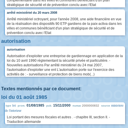
complémentaire dans les villes et communes bénéficiant d'un plan
stratégique de sécurité et de prévention conclu avec l'Etat
arrêté ministériel du 20 mars 2008
Arrêté ministériel octroyant, pour l'année 2008, une aide financière en vue
de la réalisation des dispositifs 90 ETP gardiens de la paix-activa dans les
villes et communes bénéficiant d'un plan stratégique de sécurité et de
prévention conclu avec l'Etat
autorisation
autorisation
Autorisation d'exploiter une entreprise de gardiennage en application de la
loi du 10 avril 1990 réglementant la sécurité privée et particulière. -
Nouvelles autorisations Par arrêté ministériel du 24 mai 2007,
l'autorisation d'exploiter une ent L'autorisation porte sur l'exercice des
activités de : - surveillance et protection de biens mob(...)
Textes mentionnés par ce document:
loi du 01 août 1985
loi
ministere
01/08/1985
15/11/2000
2000000832
type
prom.
pub.
numac
source
de l'interieur
Loi portant des mesures fiscales et autres . - chapitre III, section II. -
Traduction allemande