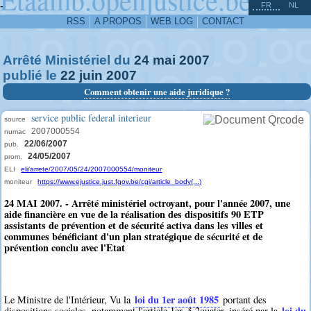
^
-
FR
NL
RSS
A PROPOS
WEB LOG
CONTACT
Arrêté Ministériel du
24
mai
2007
publié le
22
juin
2007
Comment obtenir une aide juridique ?
service public federal interieur
source
2007000554
numac
22/06/2007
pub.
24/05/2007
prom.
ELI
eli/arrete/2007/05/24/2007000554/moniteur
moniteur
https://www.ejustice.just.fgov.be/cgi/article_body(...)
24 MAI 2007. - Arrêté ministériel octroyant, pour l'année 2007, une
aide financière en vue de la réalisation des dispositifs 90 ETP
assistants de prévention et de sécurité activa dans les villes et
communes bénéficiant d'un plan stratégique de sécurité et de
prévention conclu avec l'Etat
loi du 1er août 1985
Le Ministre de l'Intérieur, Vu la
portant des
loi du
dispositions sociales, notamment l'article 1er, § 2quater, inséré par la