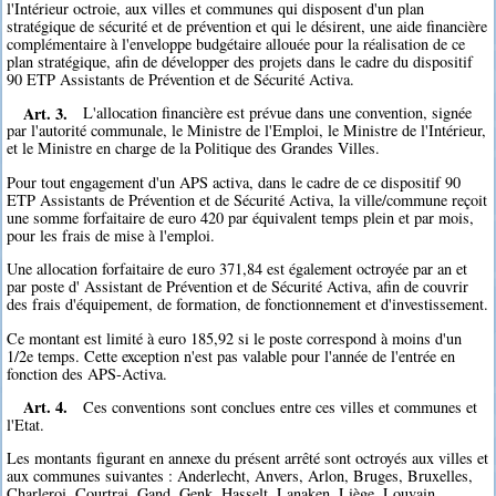
l'Intérieur octroie, aux villes et communes qui disposent d'un plan
stratégique de sécurité et de prévention et qui le désirent, une aide financière
complémentaire à l'enveloppe budgétaire allouée pour la réalisation de ce
plan stratégique, afin de développer des projets dans le cadre du dispositif
90 ETP Assistants de Prévention et de Sécurité Activa.
Art. 3.
L'allocation financière est prévue dans une convention, signée
par l'autorité communale, le Ministre de l'Emploi, le Ministre de l'Intérieur,
et le Ministre en charge de la Politique des Grandes Villes.
Pour tout engagement d'un APS activa, dans le cadre de ce dispositif 90
ETP Assistants de Prévention et de Sécurité Activa, la ville/commune reçoit
une somme forfaitaire de euro 420 par équivalent temps plein et par mois,
pour les frais de mise à l'emploi.
Une allocation forfaitaire de euro 371,84 est également octroyée par an et
par poste d' Assistant de Prévention et de Sécurité Activa, afin de couvrir
des frais d'équipement, de formation, de fonctionnement et d'investissement.
Ce montant est limité à euro 185,92 si le poste correspond à moins d'un
1/2e temps. Cette exception n'est pas valable pour l'année de l'entrée en
fonction des APS-Activa.
Art. 4.
Ces conventions sont conclues entre ces villes et communes et
l'Etat.
Les montants figurant en annexe du présent arrêté sont octroyés aux villes et
aux communes suivantes : Anderlecht, Anvers, Arlon, Bruges, Bruxelles,
Charleroi, Courtrai, Gand, Genk, Hasselt, Lanaken, Liège, Louvain,