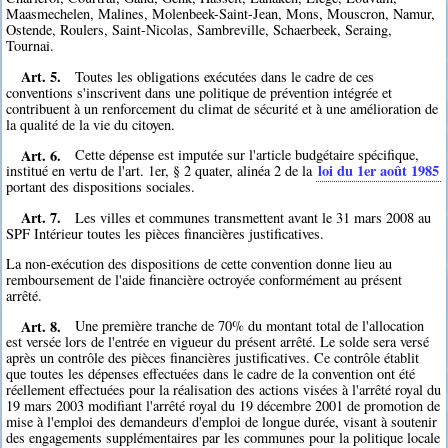
Maasmechelen, Malines, Molenbeek-Saint-Jean, Mons, Mouscron, Namur,
Ostende, Roulers, Saint-Nicolas, Sambreville, Schaerbeek, Seraing,
Tournai.
Art. 5.
Toutes les obligations exécutées dans le cadre de ces
conventions s'inscrivent dans une politique de prévention intégrée et
contribuent à un renforcement du climat de sécurité et à une amélioration de
la qualité de la vie du citoyen.
Art. 6.
Cette dépense est imputée sur l'article budgétaire spécifique,
loi du 1er août 1985
institué en vertu de l'art. 1er, § 2 quater, alinéa 2 de la
portant des dispositions sociales.
Art. 7.
Les villes et communes transmettent avant le 31 mars 2008 au
SPF Intérieur toutes les pièces financières justificatives.
La non-exécution des dispositions de cette convention donne lieu au
remboursement de l'aide financière octroyée conformément au présent
arrêté.
Art. 8.
Une première tranche de 70% du montant total de l'allocation
est versée lors de l'entrée en vigueur du présent arrêté. Le solde sera versé
après un contrôle des pièces financières justificatives. Ce contrôle établit
que toutes les dépenses effectuées dans le cadre de la convention ont été
réellement effectuées pour la réalisation des actions visées à l'arrêté royal du
19 mars 2003 modifiant l'arrêté royal du 19 décembre 2001 de promotion de
mise à l'emploi des demandeurs d'emploi de longue durée, visant à soutenir
des engagements supplémentaires par les communes pour la politique locale